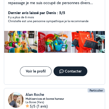
repassage je me suis occupé de personnes divers
pendant des années j ai exercer plusieurs métiers j
etudie toutes propositions PAS sérieux s abstenir merci
Dernier avis laissé par Denis : 5/5
Il y a plus de 6 mois
Christelle est une personne sympathique je la recommande
Voir le profil
Contacter
Particulier
Alan Roche
Multiservices et bonne humeur
La Boixe (Vars)
5/5
(1 avis)