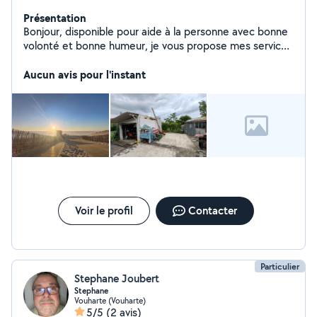
Présentation
Bonjour, disponible pour aide à la personne avec bonne
volonté et bonne humeur, je vous propose mes services
dans le domaine du déplacement de personnes
meubles ou encombrants, la livraisons, le jardinage,
Aucun avis pour l'instant
l'entretiens de piscines et la photographie d événement
ou immoblier. Je peux également sous condition et
suivant disponibilité faire des soins et massages
relaxant.
Voir le profil
Contacter
Particulier
Stephane Joubert
Stephane
Vouharte (Vouharte)
5/5
(2 avis)