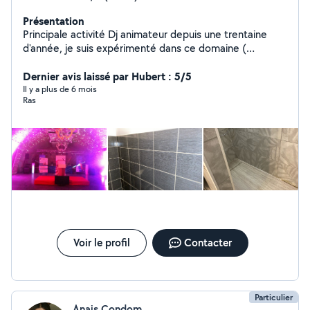
Présentation
Principale activité Dj animateur depuis une trentaine
d'année, je suis expérimenté dans ce domaine (
animation, mariage soirée, dansante anniversaire et bal )
Rendre service Aime le bricolage Compétence en
Dernier avis laissé par Hubert : 5/5
électricité, pose de Placo, peinture
Il y a plus de 6 mois
Ras
Voir le profil
Contacter
Particulier
Anais Condom