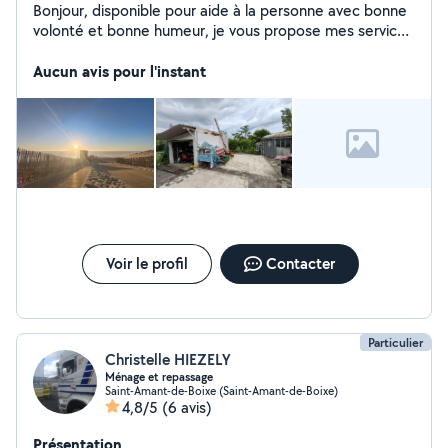
Bonjour, disponible pour aide à la personne avec bonne
volonté et bonne humeur, je vous propose mes services
dans le domaine du déplacement de personnes
meubles ou encombrants, la livraisons, le jardinage,
Aucun avis pour l'instant
l'entretiens de piscines et la photographie d événement
ou immoblier. Je peux également sous condition et
suivant disponibilité faire des soins et massages
relaxant.
Voir le profil
Contacter
Particulier
Christelle HIEZELY
Ménage et repassage
Saint-Amant-de-Boixe (Saint-Amant-de-Boixe)
4,8/5
(6 avis)
Présentation