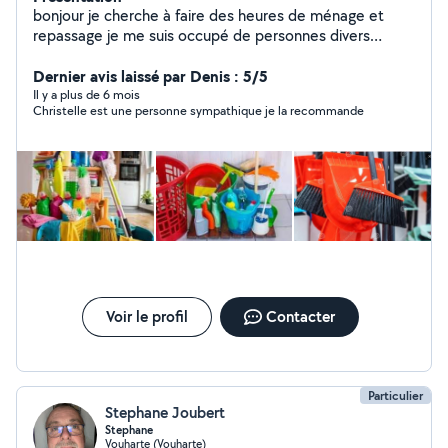
bonjour je cherche à faire des heures de ménage et
repassage je me suis occupé de personnes divers
pendant des années j ai exercer plusieurs métiers j
etudie toutes propositions PAS sérieux s abstenir merci
Dernier avis laissé par Denis : 5/5
Il y a plus de 6 mois
Christelle est une personne sympathique je la recommande
Voir le profil
Contacter
Particulier
Stephane Joubert
Stephane
Vouharte (Vouharte)