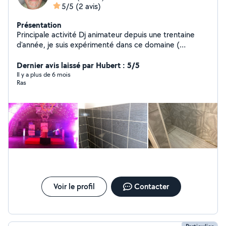
5/5
(2 avis)
Présentation
Principale activité Dj animateur depuis une trentaine
d'année, je suis expérimenté dans ce domaine (
animation, mariage soirée, dansante anniversaire et bal )
Rendre service Aime le bricolage Compétence en
Dernier avis laissé par Hubert : 5/5
électricité, pose de Placo, peinture
Il y a plus de 6 mois
Ras
Voir le profil
Contacter