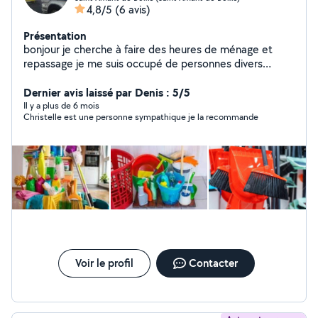
4,8/5
(6 avis)
Présentation
bonjour je cherche à faire des heures de ménage et
repassage je me suis occupé de personnes divers
pendant des années j ai exercer plusieurs métiers j
etudie toutes propositions PAS sérieux s abstenir merci
Dernier avis laissé par Denis : 5/5
Il y a plus de 6 mois
Christelle est une personne sympathique je la recommande
Voir le profil
Contacter