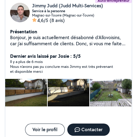
Auto-entrepreneur
Jimmy Judd (Judd Multi-Services)
Service à la personne
Magnac-sur-Touvre (Magnac-sur-Touvre)
4,6/5
(8 avis)
Présentation
Bonjour, je suis actuellement désabonné d'Allovoisins,
car j'ai suffisamment de clients. Donc, si vous me faites
une demande privée, je ne pourrai pas vous répondre
sur le site. Cordialement, Monsieur Judd.
Dernier avis laissé par Josie : 5/5
Il y a plus de 6 mois
Nous n'avons pas pu conclure mais Jimmy est très prévenant
et disponible merci
Voir le profil
Contacter