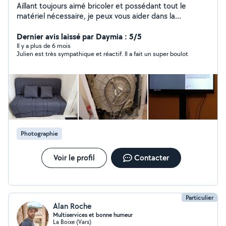
Aillant toujours aimé bricoler et possédant tout le
matériel nécessaire, je peux vous aider dans la
réalisation de menus bricolages, installation de meubles,
informatique, web ou tout autre selon vos besoins ...
Dernier avis laissé par Daymia : 5/5
attentif et rigoureux, je prendrais à coeur les tâches que
Il y a plus de 6 mois
Julien est très sympathique et réactif. Il a fait un super boulot
vous me confierez.
Photographie
Voir le profil
Contacter
Particulier
Alan Roche
Multiservices et bonne humeur
La Boixe (Vars)