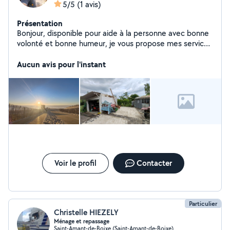
5/5
(1 avis)
Présentation
Bonjour, disponible pour aide à la personne avec bonne
volonté et bonne humeur, je vous propose mes services
dans le domaine du déplacement de personnes
meubles ou encombrants, la livraisons, le jardinage,
Aucun avis pour l'instant
l'entretiens de piscines et la photographie d événement
ou immoblier. Je peux également sous condition et
suivant disponibilité faire des soins et massages
relaxant.
Voir le profil
Contacter
Particulier
Christelle HIEZELY
Ménage et repassage
Saint-Amant-de-Boixe (Saint-Amant-de-Boixe)