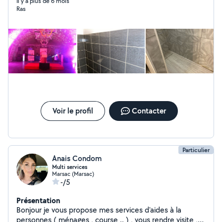
électricité, pose de Placo, peinture
Il y a plus de 6 mois
Ras
Voir le profil
Contacter
Particulier
Anais Condom
Multi services
Marsac (Marsac)
-/5
Présentation
Bonjour je vous propose mes services d'aides à la
personnes ( ménages , course .. ) , vous rendre visite ,