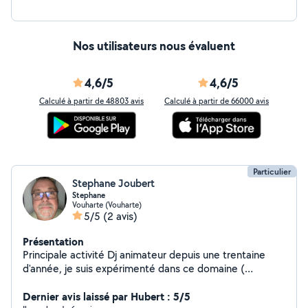
Nos utilisateurs nous évaluent
4,6/5
4,6/5
Calculé à partir de 48803 avis
Calculé à partir de 66000 avis
Particulier
Stephane Joubert
Stephane
Vouharte (Vouharte)
5/5
(2 avis)
Présentation
Principale activité Dj animateur depuis une trentaine
d'année, je suis expérimenté dans ce domaine (
animation, mariage soirée, dansante anniversaire et bal )
Rendre service Aime le bricolage Compétence en
Dernier avis laissé par Hubert : 5/5