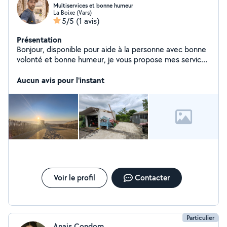
Multiservices et bonne humeur
La Boixe (Vars)
5/5
(1 avis)
Présentation
Bonjour, disponible pour aide à la personne avec bonne
volonté et bonne humeur, je vous propose mes services
dans le domaine du déplacement de personnes
meubles ou encombrants, la livraisons, le jardinage,
Aucun avis pour l'instant
l'entretiens de piscines et la photographie d événement
ou immoblier. Je peux également sous condition et
suivant disponibilité faire des soins et massages
relaxant.
Voir le profil
Contacter
Particulier
Anais Condom