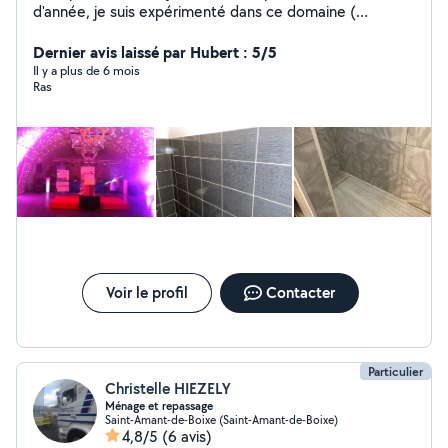
d'année, je suis expérimenté dans ce domaine (
animation, mariage soirée, dansante anniversaire et bal )
Rendre service Aime le bricolage Compétence en
Dernier avis laissé par Hubert : 5/5
électricité, pose de Placo, peinture
Il y a plus de 6 mois
Ras
Voir le profil
Contacter
Particulier
Christelle HIEZELY
Ménage et repassage
Saint-Amant-de-Boixe (Saint-Amant-de-Boixe)
4,8/5
(6 avis)