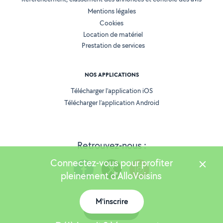
Mentions légales
Cookies
Location de matériel
Prestation de services
NOS APPLICATIONS
Télécharger l’application iOS
Télécharger l’application Android
Retrouvez-nous :
Connectez-vous pour profiter
pleinement d'AlloVoisins
M'inscrire
Version 25.6.0
Carte