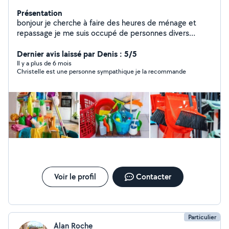
Présentation
bonjour je cherche à faire des heures de ménage et
repassage je me suis occupé de personnes divers
pendant des années j ai exercer plusieurs métiers j
etudie toutes propositions PAS sérieux s abstenir merci
Dernier avis laissé par Denis : 5/5
Il y a plus de 6 mois
Christelle est une personne sympathique je la recommande
Voir le profil
Contacter
Particulier
Alan Roche