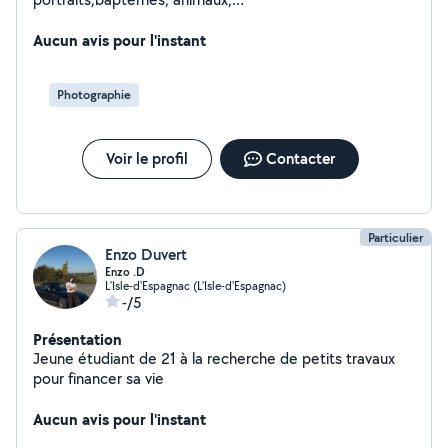
enfants,famille,evenementielle,corporate,grossesses,im
mobilier,Architecture,commercials,etc. Je suis sérieuse
Aucun avis pour l'instant
et patientes.
Photographie
Voir le profil
Contacter
Particulier
Enzo Duvert
Enzo .D
L'Isle-d'Espagnac (L'Isle-d'Espagnac)
-/5
Présentation
Jeune étudiant de 21 à la recherche de petits travaux
pour financer sa vie
Aucun avis pour l'instant