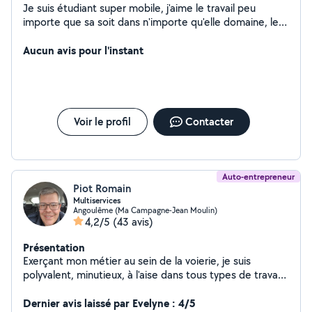
Je suis étudiant super mobile, j'aime le travail peu
importe que sa soit dans n'importe qu'elle domaine, le
plus important c'est de satisfaire le client et bien sûr à
temps partiel merci de faire diligence
Aucun avis pour l'instant
Voir le profil
Contacter
Auto-entrepreneur
Piot Romain
Multiservices
Angoulême (Ma Campagne-Jean Moulin)
4,2/5
(43 avis)
Présentation
Exerçant mon métier au sein de la voierie, je suis
polyvalent, minutieux, à l'aise dans tous types de travaux
intérieur et extérieur. Tous type de travaux extérieur:
entretien, taille, tonte, élagage, créations de massifs,
Dernier avis laissé par Evelyne : 4/5