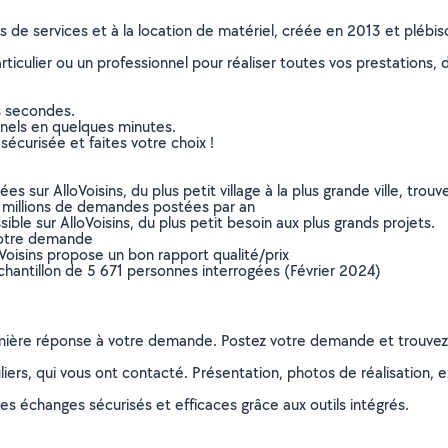
ns de services et à la location de matériel, créée en 2013 et plébi
culier ou un professionnel pour réaliser toutes vos prestations, d
s secondes.
nnels en quelques minutes.
sécurisée et faites votre choix !
sur AlloVoisins, du plus petit village à la plus grande ville, tro
 millions de demandes postées par an
ible sur AlloVoisins, du plus petit besoin aux plus grands projets.
votre demande
oVoisins propose un bon rapport qualité/prix
chantillon de 5 671 personnes interrogées (Février 2024)
remière réponse à votre demande. Postez votre demande et trouve
ers, qui vous ont contacté. Présentation, photos de réalisation, exp
s échanges sécurisés et efficaces grâce aux outils intégrés.