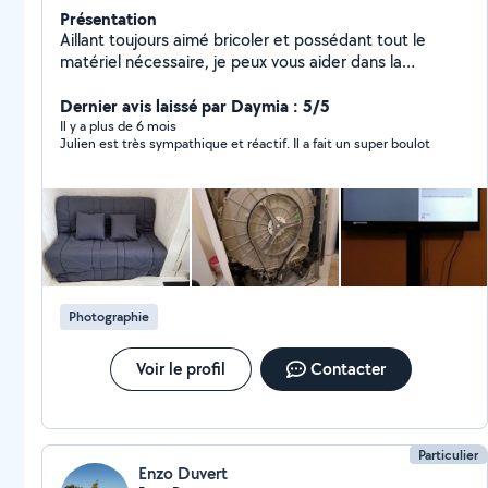
Présentation
Aillant toujours aimé bricoler et possédant tout le
matériel nécessaire, je peux vous aider dans la
réalisation de menus bricolages, installation de
meubles, informatique, web ou tout autre selon vos
Dernier avis laissé par Daymia : 5/5
besoins ... attentif et rigoureux, je prendrais à coeur les
Il y a plus de 6 mois
Julien est très sympathique et réactif. Il a fait un super boulot
tâches que vous me confierez.
Photographie
Voir le profil
Contacter
Particulier
Enzo Duvert