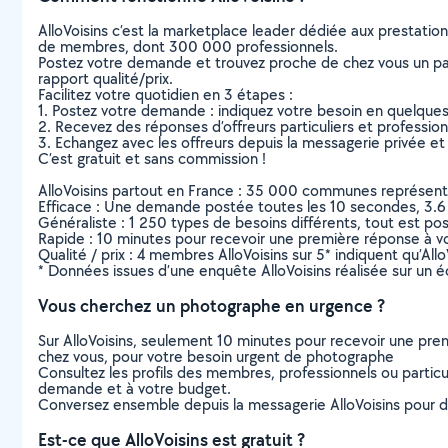
AlloVoisins c’est la marketplace leader dédiée aux prestatio
de membres, dont 300 000 professionnels.
Postez votre demande et trouvez proche de chez vous un parti
rapport qualité/prix.
Facilitez votre quotidien en 3 étapes :
1. Postez votre demande : indiquez votre besoin en quelque
2. Recevez des réponses d’offreurs particuliers et professio
3. Echangez avec les offreurs depuis la messagerie privée et 
C’est gratuit et sans commission !
AlloVoisins partout en France : 35 000 communes représentées 
Efficace : Une demande postée toutes les 10 secondes, 3.6
Généraliste : 1 250 types de besoins différents, tout est poss
Rapide : 10 minutes pour recevoir une première réponse à 
Qualité / prix : 4 membres AlloVoisins sur 5* indiquent qu’All
* Données issues d’une enquête AlloVoisins réalisée sur un é
Vous cherchez un photographe en urgence ?
Sur AlloVoisins, seulement 10 minutes pour recevoir une p
chez vous, pour votre besoin urgent de photographe
Consultez les profils des membres, professionnels ou particuli
demande et à votre budget.
Conversez ensemble depuis la messagerie AlloVoisins pour de
Est-ce que AlloVoisins est gratuit ?