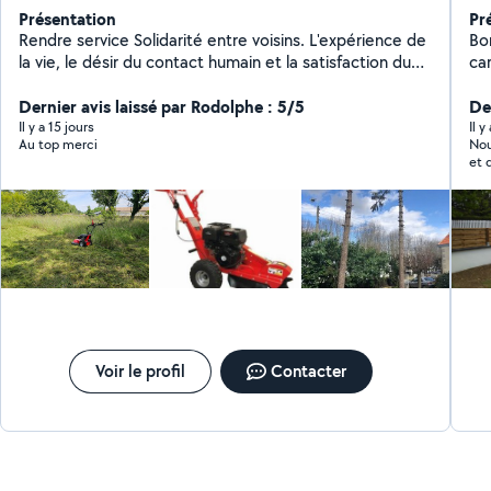
Présentation
Pr
Rendre service Solidarité entre voisins. L'expérience de
Bon
la vie, le désir du contact humain et la satisfaction du
car
voisin qui fait appel à moi. Rendre service ne veut pas
un
dire gratuité.....
Dernier avis laissé par Rodolphe : 5/5
su
Der
Il y a 15 jours
Il 
Au top merci
Nou
et 
Voir le profil
Contacter