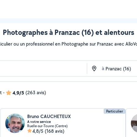
Photographes à Pranzac (16) et alentours
culier ou un professionnel en Photographe sur Pranzac avec AlloVois
à
t
-
4,9/5
(263 avis)
Particulier
Bruno CAUCHETEUX
A votre service
Ruelle-sur-Touvre (Centre)
4,8/5
(168 avis)