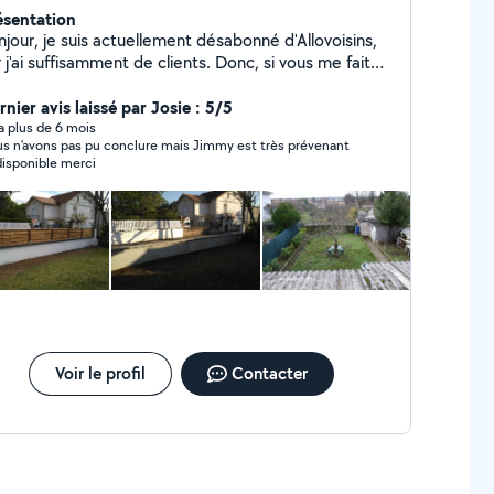
ésentation
jour, je suis actuellement désabonné d'Allovoisins,
 j'ai suffisamment de clients. Donc, si vous me faites
e demande privée, je ne pourrai pas vous répondre
r le site. Cordialement, Monsieur Judd.
nier avis laissé par Josie : 5/5
y a plus de 6 mois
s n'avons pas pu conclure mais Jimmy est très prévenant
disponible merci
Voir le profil
Contacter