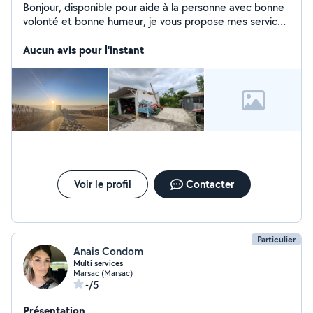
Bonjour, disponible pour aide à la personne avec bonne
volonté et bonne humeur, je vous propose mes services
dans le domaine du déplacement de personnes
meubles ou encombrants, la livraisons, le jardinage,
Aucun avis pour l'instant
l'entretiens de piscines et la photographie d événement
ou immoblier. Je peux également sous condition et
suivant disponibilité faire des soins et massages
relaxant.
Voir le profil
Contacter
Particulier
Anais Condom
Multi services
Marsac (Marsac)
-/5
Présentation