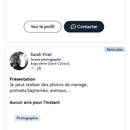
Voir le profil
Contacter
Particulier
Sarah Virat
Je suis photographe
Angoulême (Saint-Cybard)
-/5
Présentation
Je peut réaliser des photos de mariage,
portraits,baptemes, animaux,
enfants,famille,evenementielle,corporate,grossesses,im
mobilier,Architecture,commercials,etc. Je suis sérieuse
Aucun avis pour l'instant
et patientes.
Photographie