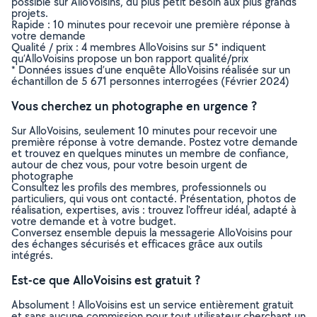
possible sur AlloVoisins, du plus petit besoin aux plus grands
projets.
Rapide : 10 minutes pour recevoir une première réponse à
votre demande
Qualité / prix : 4 membres AlloVoisins sur 5* indiquent
qu’AlloVoisins propose un bon rapport qualité/prix
* Données issues d’une enquête AlloVoisins réalisée sur un
échantillon de 5 671 personnes interrogées (Février 2024)
Vous cherchez un photographe en urgence ?
Sur AlloVoisins, seulement 10 minutes pour recevoir une
première réponse à votre demande. Postez votre demande
et trouvez en quelques minutes un membre de confiance,
autour de chez vous, pour votre besoin urgent de
photographe
Consultez les profils des membres, professionnels ou
particuliers, qui vous ont contacté. Présentation, photos de
réalisation, expertises, avis : trouvez l'offreur idéal, adapté à
votre demande et à votre budget.
Conversez ensemble depuis la messagerie AlloVoisins pour
des échanges sécurisés et efficaces grâce aux outils
intégrés.
Est-ce que AlloVoisins est gratuit ?
Absolument ! AlloVoisins est un service entièrement gratuit
et sans aucune commission pour tout utilisateur cherchant un