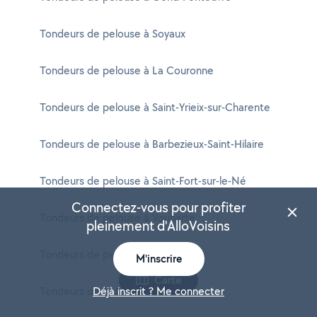
Tondeurs de pelouse à Soyaux
Tondeurs de pelouse à La Couronne
Tondeurs de pelouse à Saint-Yrieix-sur-Charente
Tondeurs de pelouse à Barbezieux-Saint-Hilaire
Tondeurs de pelouse à Saint-Fort-sur-le-Né
Connectez-vous pour profiter
Tondeurs de pelouse à Vouharte
pleinement d'AlloVoisins
Tondeurs de pelouse à Nanclars
M'inscrire
Carte
Tondeurs de pelouse à Bonneuil
Déjà inscrit ? Me connecter