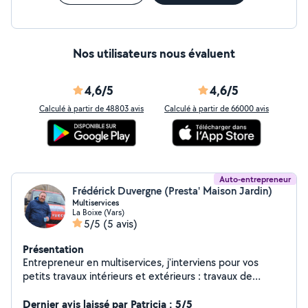
Nos utilisateurs nous évaluent
4,6/5
4,6/5
Calculé à partir de 48803 avis
Calculé à partir de 66000 avis
Auto-entrepreneur
Frédérick Duvergne (Presta' Maison Jardin)
Multiservices
La Boixe (Vars)
5/5
(5 avis)
Présentation
Entrepreneur en multiservices, j'interviens pour vos
petits travaux intérieurs et extérieurs : travaux de
jardinage, petite maçonnerie, nettoyages courants,
aménagement, clôture, ... Professionnel déclaré, je
Dernier avis laissé par Patricia : 5/5