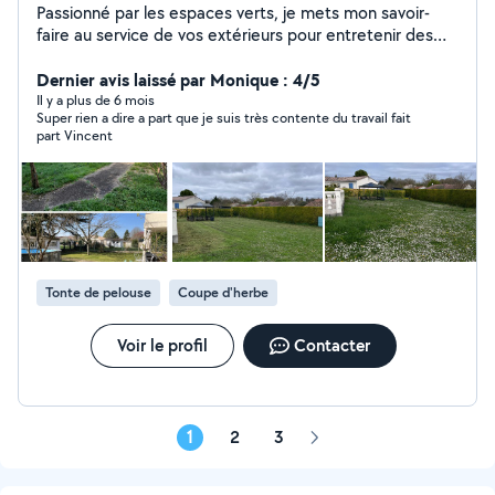
Passionné par les espaces verts, je mets mon savoir-
faire au service de vos extérieurs pour entretenir des
jardins agréables à vivre toute l'année. Sérieux, réactif et
à l'écoute, j'interviens pour l'entretien,et la remise en
Dernier avis laissé par Monique : 4/5
état de vos espaces verts. Que vous manquiez de
Il y a plus de 6 mois
Super rien a dire a part que je suis très contente du travail fait
temps ou que vous souhaitiez simplement un résultat
part Vincent
professionnel, je vous propose des prestations soignées
à des tarifs justes. Entretien régulier ou ponctuel Taille,
tonte, débroussaillage, élagage conseils personnalisés
Basé en Charente, je me déplace autour d'Angoulême
et ses environ
Tonte de pelouse
Coupe d'herbe
Voir le profil
Contacter
1
2
3
Page
suivante