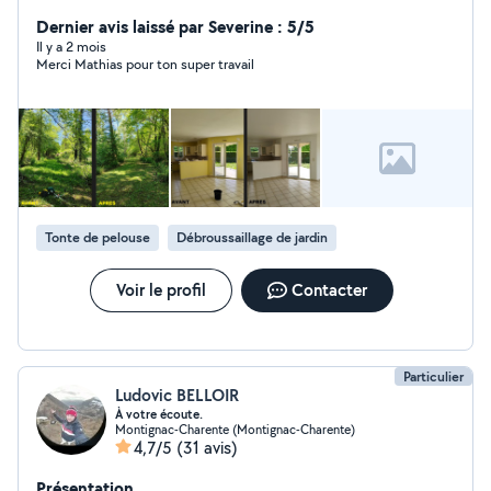
travaux. Travail sérieux et soigné, intervention rapide.
Dernier avis laissé par Severine : 5/5
Il y a 2 mois
Merci Mathias pour ton super travail
Tonte de pelouse
Débroussaillage de jardin
Voir le profil
Contacter
Particulier
Ludovic BELLOIR
À votre écoute.
Montignac-Charente (Montignac-Charente)
4,7/5
(31 avis)
Présentation