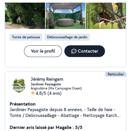
passage. Je recommande sans hésiter 👍
Tonte de pelouse
Débroussaillage de jardin
Voir le profil
Contacter
Particulier
Jérémy Reingam
Jardinier Paysagiste
Angoulême (Ma Campagne Ouest)
4,8/5
(4 avis)
Présentation
Jardinier Paysagiste depuis 8 années. - Taille de haie -
Tonte / Debroussaillage - Abattage - Nettoyage Karcher
- Évacuation déchets - Ramassage de feuilles - Ect
Sérieux, soigné et à l'écoute de vos besoins, je
Dernier avis laissé par Magalie : 5/5