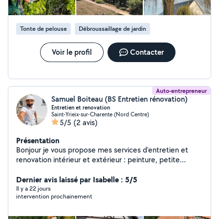
Tonte de pelouse
Débroussaillage de jardin
Voir le profil
Contacter
Auto-entrepreneur
Samuel Boiteau (BS Entretien rénovation)
Entretien et renovation
Saint-Yrieix-sur-Charente (Nord Centre)
5/5
(2 avis)
Présentation
Bonjour je vous propose mes services d'entretien et
renovation intérieur et extérieur : peinture, petite
maçonnerie nettoyage de toiture, nettoyage et
réparation des gouttière, réparation murette et
Dernier avis laissé par Isabelle : 5/5
peinture grille fer forgé ..... travaux propre et soigné
Il y a 22 jours
intervention prochainement
merci