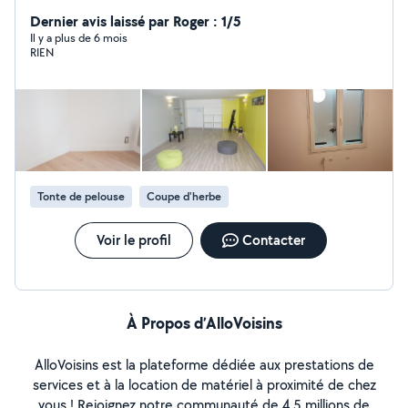
de Haies et d'Arbustes, Montage de Meubles en Kit,
Livraison de Courses, Assistance Informatique, etc...
Dernier avis laissé par Roger : 1/5
Il y a plus de 6 mois
RIEN
Tonte de pelouse
Coupe d'herbe
Voir le profil
Contacter
À Propos d’AlloVoisins
AlloVoisins est la plateforme dédiée aux prestations de
services et à la location de matériel à proximité de chez
vous ! Rejoignez notre communauté de 4,5 millions de