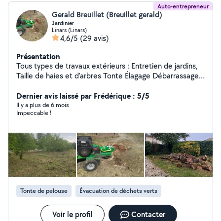
Auto-entrepreneur
Gerald Breuillet (Breuillet gerald)
Jardinier
Linars (Linars)
4,6/5
(29 avis)
Présentation
Tous types de travaux extérieurs : Entretien de jardins,
Taille de haies et d'arbres Tonte Élagage Débarrassage
de garage, grange, box Credit d'impôts à 50%,
disponible 7j/7j. Devis gratuit sur demande, n'hésitez pas
Dernier avis laissé par Frédérique : 5/5
à me contacter pour toutes demandes Contactez moi
Il y a plus de 6 mois
Impeccable !
de préférence au 06/20/94/78/34
Tonte de pelouse
Évacuation de déchets verts
Voir le profil
Contacter