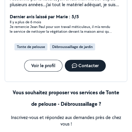
plusieurs années...j'ai tout le matériel adéquat, je suis
toutefois ouvert à différents types de prestations, de
par ma curiosité.débarras de garage, maison, grenier
Dernier avis laissé par Marie : 5/5
etc. Ouvert a toute demande.
Il y a plus de 6 mois
Je remercie Jean Paul pour son travail méticuleux, il m’a rendu
le service de nettoyer la végétation devant la maison ainsi que
de nettoyer les escaliers. Je suis ravie, je referais appel à ses
services. Je le recommande vivement
Tonte de pelouse
Débroussaillage de jardin
Voir le profil
Contacter
Vous souhaitez proposer vos services de Tonte
de pelouse - Débroussaillage ?
Inscrivez-vous et répondez aux demandes près de chez
vous !