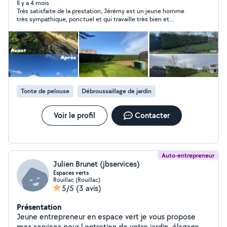
m'adapte à chaque demande, que ce soit pour un
Il y a 4 mois
Très satisfaite de la prestation, Jérémy est un jeune homme
entretien ponctuel ou régulier. Mon objectif : un jardin
très sympathique, ponctuel et qui travaille très bien et
propre, entretenu et agréable à vivre.
proprement. Je le recommande vivement.
Tonte de pelouse
Débroussaillage de jardin
Voir le profil
Contacter
Auto-entrepreneur
Julien Brunet (jbservices)
Espaces verts
Rouillac (Rouillac)
5/5
(3 avis)
Présentation
Jeune entrepreneur en espace vert je vous propose
mes services pour l entretien de votre jardin ,élagage,