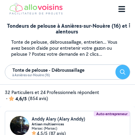
Tondeurs de pelouse à Asnières-sur-Nouère (16) et
alentours
Tonte de pelouse, débroussaillage, entretien... Vous
avez besoin d'aide pour entretenir votre gazon ou
pelouse ? Postez votre demande en 2 clics...
Tonte de pelouse - Débroussaillage
Reche
à Asnières-sur-Nouère (16)
32 Particuliers et 24 Professionnels répondent
-
4,6/5
(854 avis)
Auto-entrepreneur
Anddy Alary (Alary Anddy)
Artisan multiservices
Marsac (Marsac)
4,5/5
(87 avis)