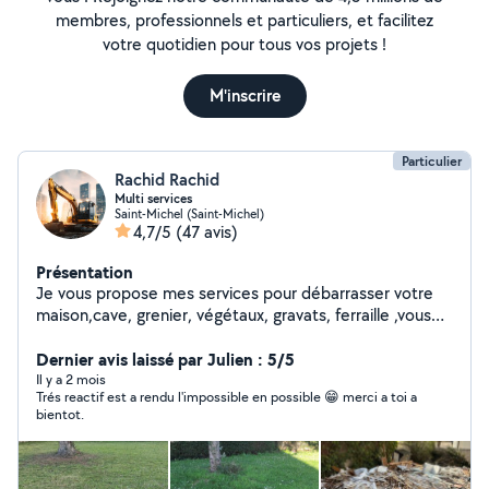
membres, professionnels et particuliers, et facilitez
votre quotidien pour tous vos projets !
M'inscrire
Particulier
Rachid Rachid
Multi services
Saint-Michel (Saint-Michel)
4,7/5
(47 avis)
Présentation
Je vous propose mes services pour débarrasser votre
maison,cave, grenier, végétaux, gravats, ferraille ,vous
aider à déménager, démolition, évacuation,
terrassement avec la Mini pelle.....
Dernier avis laissé par Julien : 5/5
Il y a 2 mois
Trés reactif est a rendu l'impossible en possible 😁 merci a toi a
bientot.