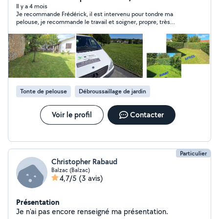
m'engage à fournir un travail soigné, ponctuel et réalisé
Il y a 4 mois
Je recommande Frédérick, il est intervenu pour tondre ma
dans le respect des règles et des délais annoncés.
pelouse, je recommande le travail et soigner, propre, très
Certaines prestations sont éligibles au crédit d'impôt
réactif ce monsieur très professionnel je recommande je
Services à la Personne (50%), selon la réglementation
l’appellerai pour mes prochaines prestations !
en vigueur. Devis clair et gratuit. Intervention rapide.
Tonte de pelouse
Débroussaillage de jardin
Voir le profil
Contacter
Particulier
Christopher Rabaud
Balzac (Balzac)
4,7/5
(3 avis)
Présentation
Je n'ai pas encore renseigné ma présentation.