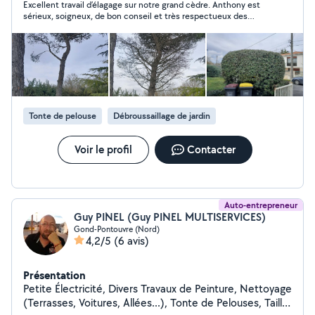
Excellent travail d’élagage sur notre grand cèdre. Anthony est
désherbage. Un service sur mesure pour des jardins
sérieux, soigneux, de bon conseil et très respectueux des
beaux et sûrs.
arbres. Travail propre et tarifs raisonnables. Nous le
recommandons sans hésiter. »
Tonte de pelouse
Débroussaillage de jardin
Voir le profil
Contacter
Auto-entrepreneur
Guy PINEL (Guy PINEL MULTISERVICES)
Gond-Pontouvre (Nord)
4,2/5
(6 avis)
Présentation
Petite Électricité, Divers Travaux de Peinture, Nettoyage
(Terrasses, Voitures, Allées...), Tonte de Pelouses, Taille