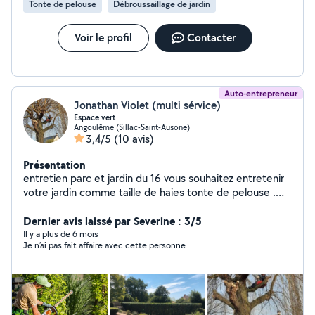
Tonte de pelouse
Débroussaillage de jardin
Voir le profil
Contacter
Auto-entrepreneur
Jonathan Violet (multi sérvice)
Espace vert
Angoulême (Sillac-Saint-Ausone)
3,4/5
(10 avis)
Présentation
entretien parc et jardin du 16 vous souhaitez entretenir
votre jardin comme taille de haies tonte de pelouse .
Débroussaillage décapage de façade murette et tout
autre travaux appelé mois je me déplace gratuitement
Dernier avis laissé par Severine : 3/5
avec ou sans devis merci
Il y a plus de 6 mois
Je n’ai pas fait affaire avec cette personne