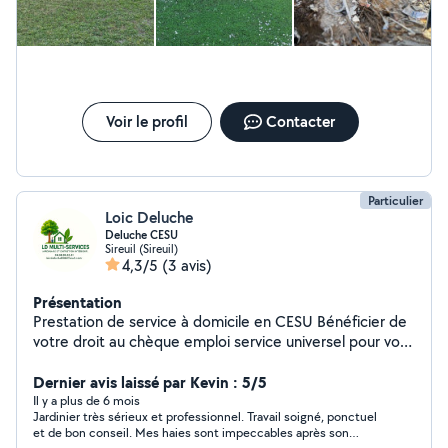
Voir le profil
Contacter
Particulier
Loic Deluche
Deluche CESU
Sireuil (Sireuil)
4,3/5
(3 avis)
Présentation
Prestation de service à domicile en CESU Bénéficier de
votre droit au chèque emploi service universel pour vos
petits travaux de la maison ou tout vos entretiens
extérieurs
Dernier avis laissé par Kevin : 5/5
Il y a plus de 6 mois
Jardinier très sérieux et professionnel. Travail soigné, ponctuel
et de bon conseil. Mes haies sont impeccables après son