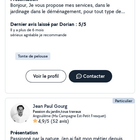
Bonjour, Je vous propose mes services, dans le
jardinage dans le déménagement, pour tout type de
travail où vous aurez besoin de bras supplémentaire. En
souhaitant vous rendre service et en donnant le meilleur
Dernier avis laissé par Dorian : 5/5
de moi-même. Cordialement.
Il y a plus de 6 mois
sérieux agréable je recommande
Tonte de pelouse
Voir le profil
Contacter
Particulier
Jean Paul Gourg
Passion du jardin,tous travaux
Angoulême (Ma Campagne Est-Petit Fresquet)
4,9/5
(52 avis)
Présentation
Passionné par la nature, j'en ai fait mon métier depuis