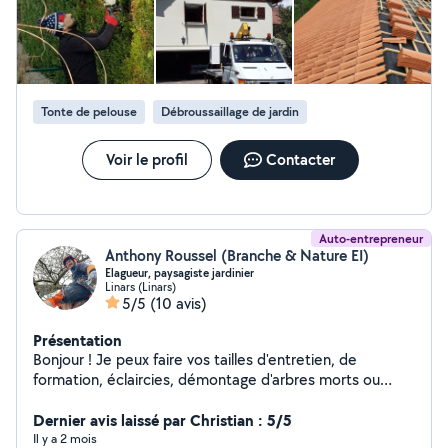
Tonte de pelouse
Débroussaillage de jardin
Voir le profil
Contacter
Auto-entrepreneur
Anthony Roussel (Branche & Nature EI)
Elagueur, paysagiste jardinier
Linars (Linars)
5/5
(10 avis)
Présentation
Bonjour ! Je peux faire vos tailles d'entretien, de
formation, éclaircies, démontage d'arbres morts ou
dangereux, nids de chenilles, installation de nichoir à
oiseaux , décorations en hauteur pour événements...
Dernier avis laissé par Christian : 5/5
Inclus taille de haies, débroussailleuse, tonte,
Il y a 2 mois