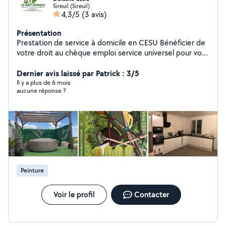
Sireuil (Sireuil)
4,3/5
(3 avis)
Présentation
Prestation de service à domicile en CESU Bénéficier de
votre droit au chèque emploi service universel pour vos
petits travaux de la maison ou tout vos entretiens
extérieurs
Dernier avis laissé par Patrick : 3/5
Il y a plus de 6 mois
aucune réponse ?
Peinture
Voir le profil
Contacter