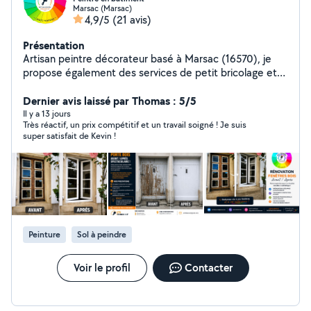
Marsac (Marsac)
4,9/5
(21 avis)
Présentation
Artisan peintre décorateur basé à Marsac (16570), je
propose également des services de petit bricolage et
rénovation intérieure/extérieure. Sérieux, minutieux et
réactif, j'interviens pour la peinture intérieure et
Dernier avis laissé par Thomas : 5/5
extérieure, rénovation de volets, portes, fenêtres,
Il y a 13 jours
Très réactif, un prix compétitif et un travail soigné ! Je suis
portails, garage bois, lasure, remise en état avant/après,
super satisfait de Kevin !
petites réparations, finitions et entretien général de
l'habitat. Habitué aux chantiers soignés chez particuliers,
je mets un point d'honneur à fournir un travail propre,
durable et de qualité. Disponible pour petits travaux,
rafraîchissement , rénovation esthétique et entretien
courant de votre maison. - Peinture général - Petit
bricolage - Rénovation bois - Volets, fenêtres, portes,
Peinture
Sol à peindre
garages - Finitions soignées - Travail propre et sérieux -
Devis rapide et gratuit Déplacement dans toutes la
Charente.
Voir le profil
Contacter