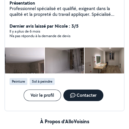
Présentation
Professionnel spécialisé et qualifié, exigeant dans la
qualité et la propreté du travail appliquer. Spécialisé
dans la finition d'intérieur ( plâtrerie, peinture, carrelage,
parquet, etc..).
Dernier avis laissé par Nicole : 3/5
Il y a plus de 6 mois
N’a pas répondu à la demande de devis
Peinture
Sol à peindre
Voir le profil
Contacter
À Propos d’AlloVoisins