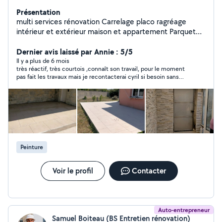
Présentation
multi services rénovation Carrelage placo ragréage
intérieur et extérieur maison et appartement Parquet
lambris Examine toutes propositions A l'écoute de vos
projets
Dernier avis laissé par Annie : 5/5
Il y a plus de 6 mois
très réactif, très courtois ,connaît son travail, pour le moment
pas fait les travaux mais je recontacterai cyril si besoin sans
problème
Peinture
Voir le profil
Contacter
Auto-entrepreneur
Samuel Boiteau (BS Entretien rénovation)