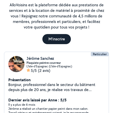
AlloVoisins est la plateforme dédiée aux prestations de
services et à la location de matériel à proximité de chez
vous ! Rejoignez notre communauté de 4,5 millions de
membres, professionnels et particuliers, et facilitez
votre quotidien pour tous vos projets !
M'inscrire
Particulier
Jérôme Sanchez
Plaquiste peintre couvreur
L'Isle-d'Espagnac (L'Isle-d'Espagnac)
5/5
(2 avis)
Présentation
Bonjour, professionnel dans le secteur du bâtiment
depuis plus de 20 ans, je réalise vos travaux de
peinture, revêtements sols et murs. J'interviens
également pour vos travaux de couverture. Intervention
Dernier avis laissé par Anne : 5/5
rapide et soignée.
Il y a plus de 6 mois
Jérôme a réalisé un chantier papier peint dans mon salon.
Travail sérieux et extrêmement soigné, je le recommande