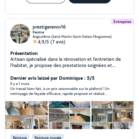
Entreprise
prestigerenov16
Peintre
Angoulême (Saint-Martin-Saint-Gelais-l'Anguienne)
4,9/5
(7 avis)
Présentation
Artisan spécialisé dans la rénovation et l'entretien de
l'habitat, je propose des prestations soignées et
adaptées à vos besoins. J'interviens pour : * rénovation
intérieure (peinture, placo, sols) * travaux extérieurs et
Dernier avis laissé par Dominique : 5/5
façades * nettoyage haute pression (terrasses, dallages,
Il y a 1 mois
Un travail bien fait, à un prix raisonnable sur le plafond ! Un
murs) * petits travaux et finitions Travail sérieux, propre
nettoyage de façade efficace, rapide proposé et réalisé
et soigné, avec respect des délais et communication
rapidement en protégeant efficacement la végétation, Une
simple. Intervention : Angoulême et alentours Devis
petite équipe courtoise, faisanttoujous "un peu plus que
rapide et gratuit sur demande - plâtrerie * placo * murs *
prévu"... sans coûts supplémentaires abusifs ... Je recommande
xfois !!!
plafonds * peinture * rénovation intérieure * revêtement
de sol * faux plafond * bandes à joints * parquet *
carrelage
Peinture
Peinture murale