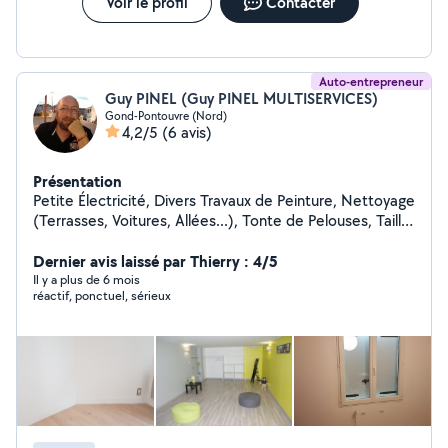
Voir le profil
Contacter
Auto-entrepreneur
Guy PINEL (Guy PINEL MULTISERVICES)
Gond-Pontouvre (Nord)
4,2/5
(6 avis)
Présentation
Petite Électricité, Divers Travaux de Peinture, Nettoyage
(Terrasses, Voitures, Allées...), Tonte de Pelouses, Taille
de Haies et d'Arbustes, Montage de Meubles en Kit,
Livraison de Courses, Assistance Informatique, etc...
Dernier avis laissé par Thierry : 4/5
Il y a plus de 6 mois
réactif, ponctuel, sérieux