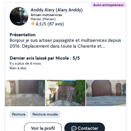
Auto-entrepreneur
Anddy Alary (Alary Anddy)
Artisan multiservices
Marsac (Marsac)
4,5/5
(87 avis)
Présentation
Bonjour je suis artisan paysagiste et multiservices depuis
2016. Déplacement dans toute la Charente et
département voisin je reste à votre disposition pour
tout renseignement et devis gratuit. Voici mes
Dernier avis laissé par Nicole : 5/5
prestations : Élagage et abattage tout hauteur avec ou
Il y a plus de 6 mois
Rien à dire
sans camion nacelle Taille de haie Tonte et
débroussaillage toute surface Pose de clôture souple ou
rigide avec soubassement béton Pose de panneau
claustra Petite maçonnerie Peinture intérieur extérieur
Nettoyage et hydrofuge de couverture Vérification de
toiture (fuite.....) Crédit d'impôt à 50 % n'hésitez pas à
me contacter pour toute demande de renseignement
ou de devis je reste à votre disposition 7 jours sur 7
Peinture
Peinture murale
Intervention d'urgence 7 jours sur 7 24 sur 24
Voir le profil
Contacter