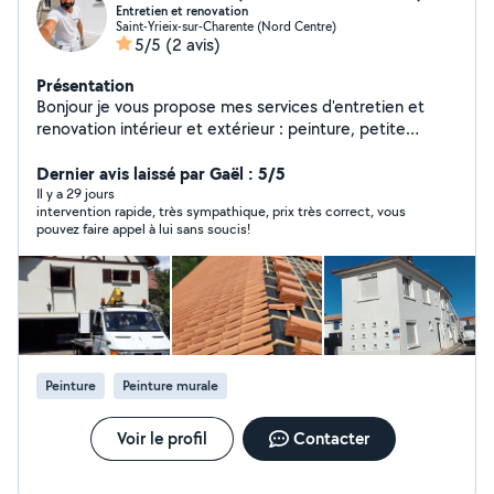
Entretien et renovation
Saint-Yrieix-sur-Charente (Nord Centre)
5/5
(2 avis)
Présentation
Bonjour je vous propose mes services d'entretien et
renovation intérieur et extérieur : peinture, petite
maçonnerie nettoyage de toiture, nettoyage et
réparation des gouttière, réparation murette et
Dernier avis laissé par Gaël : 5/5
peinture grille fer forgé ..... travaux propre et soigné
Il y a 29 jours
intervention rapide, très sympathique, prix très correct, vous
merci
pouvez faire appel à lui sans soucis!
Peinture
Peinture murale
Voir le profil
Contacter