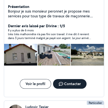
Présentation
Bonjour je suis monsieur peronnet je propose mes
services pour tous type de travaux de maçonnerie
Jardinage, placo, coupe de bois, n'hésitez pas à me
contacter cordialement
Dernier avis laissé par Divine : 1/5
Il y a plus de 6 mois
très très malhonnête n'a pas fini son travail. il me dit il revient
dans 3 jours terminé malgré jai payé son argent. Le jour arrivé
comme convenue j'ai rappelé il n'a pas répondu et il n'a pas
rappelé et n'est pas venu.
Voir le profil
Contacter
Particulier
Ludovic Texier