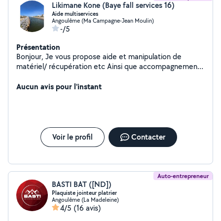
Likimane Kone (Baye fall services 16)
Aide multiservices
Angoulême (Ma Campagne-Jean Moulin)
-/5
Présentation
Bonjour, Je vous propose aide et manipulation de
matériel/ récupération etc Ainsi que accompagnement
social et professionnel personnalisé AIDE
MULTISERVICES/ tAPISSERIE:PEINTURES/soudures
Aucun avis pour l'instant
Voir le profil
Contacter
Auto-entrepreneur
BASTI BAT ([ND])
Plaquiste jointeur platrier
Angoulême (La Madeleine)
4/5
(16 avis)