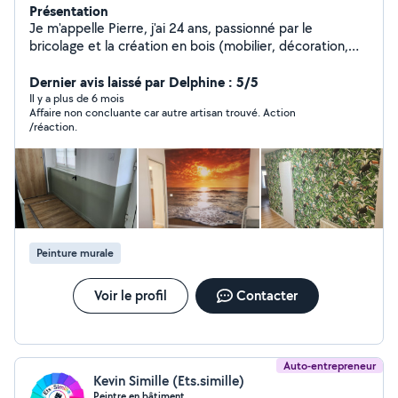
Présentation
Je m'appelle Pierre, j'ai 24 ans, passionné par le
bricolage et la création en bois (mobilier, décoration,
étagères...), je propose mon aide pour vos petits
travaux du quotidien. Je suis sérieux, efficace et je suis
Dernier avis laissé par Delphine : 5/5
également véhiculé. N'hésitez pas à me contacter !
Il y a plus de 6 mois
Affaire non concluante car autre artisan trouvé. Action
/réaction.
Peinture murale
Voir le profil
Contacter
Auto-entrepreneur
Kevin Simille (Ets.simille)
Peintre en bâtiment