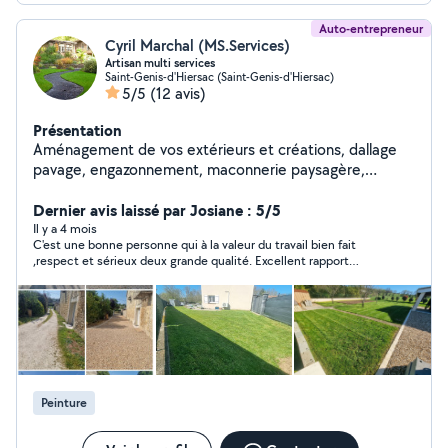
Auto-entrepreneur
Cyril Marchal (MS.Services)
Artisan multi services
Saint-Genis-d'Hiersac (Saint-Genis-d'Hiersac)
5/5
(12 avis)
Présentation
Aménagement de vos extérieurs et créations, dallage
pavage, engazonnement, maconnerie paysagère,
clôture *Non éligible au credit d'impôt Entreprise de
services à la personne dans l'entretien de jardin : tonte
Dernier avis laissé par Josiane : 5/5
de pelouse, taille de haies, débroussaillage. Mais aussi
Il y a 4 mois
C'est une bonne personne qui à la valeur du travail bien fait
surveillance temporaire de domicile,travaux de
,respect et sérieux deux grande qualité. Excellent rapport
bricolage, d'intérieur, professionnalisme, proximité et
qualité et prix de la prestation. N'hésiter par à faire appel a ses
prestations adaptées à vos besoins. Profitez de 50%*
services c'est une personne sûr.
de crédit d'impôt sur nos services, pour un confort
accessible et un extérieur toujours soigné. *CESU
ACCEPTÉ A bientôt
Peinture