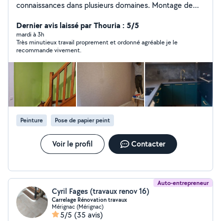
connaissances dans plusieurs domaines. Montage de
meubles Fixation de télé Pose papier peint Montage
abri jardin Changement de serrure Déménagement
Dernier avis laissé par Thouria : 5/5
Récupération de colis dans buts/conforama/castorama
mardi à 3h
Très minutieux travail proprement et ordonné agréable je le
etc....
recommande vivement.
Peinture
Pose de papier peint
Voir le profil
Contacter
Auto-entrepreneur
Cyril Fages (travaux renov 16)
Carrelage Rénovation travaux
Mérignac (Mérignac)
5/5
(35 avis)