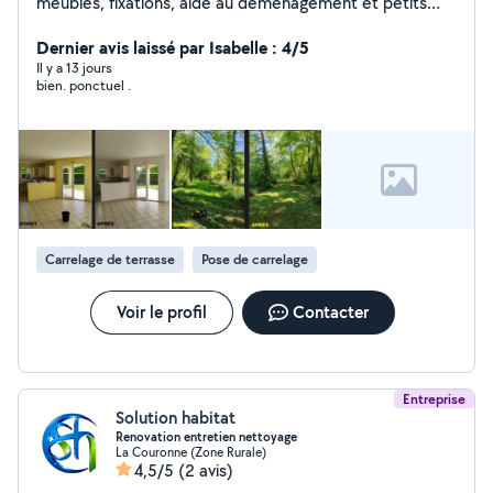
meubles, fixations, aide au déménagement et petits
travaux. Travail sérieux et soigné, intervention rapide.
Dernier avis laissé par Isabelle : 4/5
Il y a 13 jours
bien. ponctuel .
Carrelage de terrasse
Pose de carrelage
Voir le profil
Contacter
Entreprise
Solution habitat
Renovation entretien nettoyage
La Couronne (Zone Rurale)
4,5/5
(2 avis)