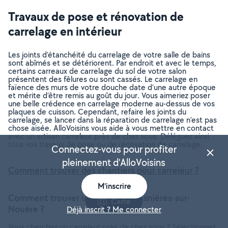
Travaux de pose et rénovation de
carrelage en intérieur
Les joints d’étanchéité du carrelage de votre salle de bains
sont abîmés et se détériorent. Par endroit et avec le temps,
certains carreaux de carrelage du sol de votre salon
présentent des fêlures ou sont cassés. Le carrelage en
faïence des murs de votre douche date d’une autre époque
et mérite d’être remis au goût du jour. Vous aimeriez poser
une belle crédence en carrelage moderne au-dessus de vos
plaques de cuisson. Cependant, refaire les joints du
carrelage, se lancer dans la réparation de carrelage n’est pas
chose aisée. AlloVoisins vous aide à vous mettre en contact
avec un artisan carreleur près de chez vous. Déléguez ainsi
tous vos travaux de pose ou de rénovation de carrelage.
Connectez-vous pour profiter
pleinement d'AlloVoisins
Comment trouver des chantiers pour carreleur ?
M'inscrire
Comment trouver un carreleur à Asnières-sur-
Carte
Nouère ?
Déjà inscrit ? Me connecter
Vous cherchez un carreleur près de chez vous ? Sélectionnez