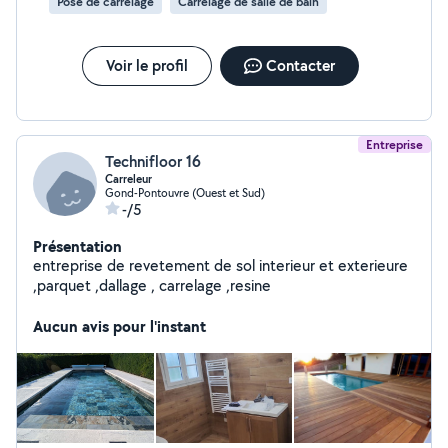
Pose de carrelage
Carrelage de salle de bain
Voir le profil
Contacter
Entreprise
Technifloor 16
Carreleur
Gond-Pontouvre (Ouest et Sud)
-/5
Présentation
entreprise de revetement de sol interieur et exterieure
,parquet ,dallage , carrelage ,resine
Aucun avis pour l'instant