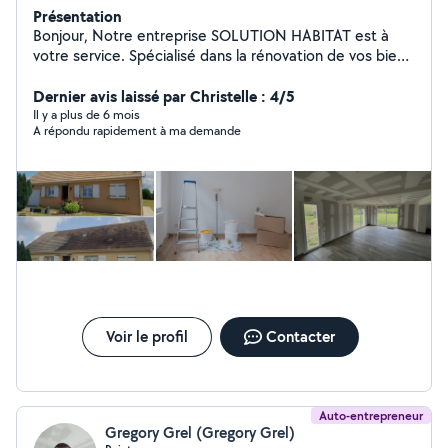
Présentation
Bonjour, Notre entreprise SOLUTION HABITAT est à
votre service. Spécialisé dans la rénovation de vos bien,
nous sommes disponibles pour discuter de vos projets
de rénovation. Travaillant en partenariat avec d'autres
Dernier avis laissé par Christelle : 4/5
artisans, nous pouvons vous fournir une large gamme de
Il y a plus de 6 mois
A répondu rapidement à ma demande
services. SOLUTION HABITAT est spécialisée dans
l'entretien et renovation de vos bien immobilier . PLACO
/ PEINTURE /BANDES / ENTRETIEN TOITURE
DEMOUSSAGE / HYDROFUGE N'hésitez pas à nous
contacter pour un éventuel devis gratuit
Voir le profil
Contacter
Auto-entrepreneur
Gregory Grel (Gregory Grel)