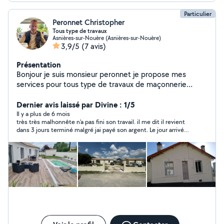
Particulier
Peronnet Christopher
Tous type de travaux
Asnières-sur-Nouère (Asnières-sur-Nouère)
3,9/5
(7 avis)
Présentation
Bonjour je suis monsieur peronnet je propose mes
services pour tous type de travaux de maçonnerie
Jardinage, placo, coupe de bois, n'hésitez pas à me
contacter cordialement
Dernier avis laissé par Divine : 1/5
Il y a plus de 6 mois
très très malhonnête n'a pas fini son travail. il me dit il revient
dans 3 jours terminé malgré jai payé son argent. Le jour arrivé
comme convenue j'ai rappelé il n'a pas répondu et il n'a pas
rappelé et n'est pas venu.