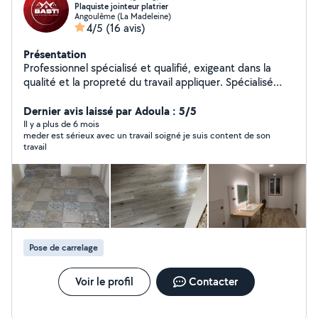
Plaquiste jointeur platrier
Angoulême (La Madeleine)
4/5
(16 avis)
Présentation
Professionnel spécialisé et qualifié, exigeant dans la
qualité et la propreté du travail appliquer. Spécialisé
dans la finition d'intérieur ( plâtrerie, peinture, carrelage,
parquet, etc..).
Dernier avis laissé par Adoula : 5/5
Il y a plus de 6 mois
meder est sérieux avec un travail soigné je suis content de son
travail
Pose de carrelage
Voir le profil
Contacter