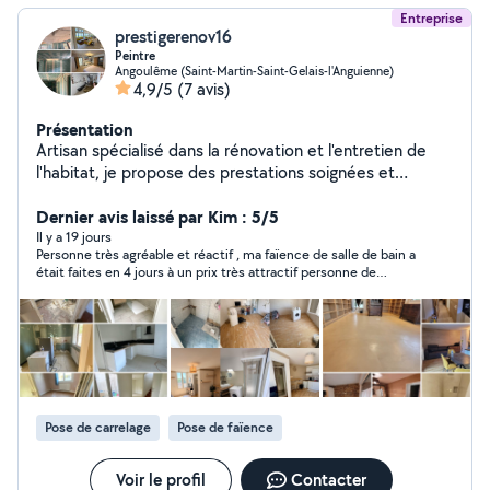
Entreprise
prestigerenov16
Peintre
Angoulême (Saint-Martin-Saint-Gelais-l'Anguienne)
4,9/5
(7 avis)
Présentation
Artisan spécialisé dans la rénovation et l'entretien de
l'habitat, je propose des prestations soignées et
adaptées à vos besoins. J'interviens pour : * rénovation
intérieure (peinture, placo, sols) * travaux extérieurs et
Dernier avis laissé par Kim : 5/5
façades * nettoyage haute pression (terrasses, dallages,
Il y a 19 jours
Personne très agréable et réactif , ma faïence de salle de bain a
murs) * petits travaux et finitions Travail sérieux, propre
était faites en 4 jours à un prix très attractif personne de
et soigné, avec respect des délais et communication
confiance je recommande à 100% et je re ferais affaire pour
simple. Intervention : Angoulême et alentours Devis
d’autre travaux les yeux fermé
rapide et gratuit sur demande - plâtrerie * placo * murs *
plafonds * peinture * rénovation intérieure * revêtement
de sol * faux plafond * bandes à joints * parquet *
carrelage
Pose de carrelage
Pose de faïence
Voir le profil
Contacter