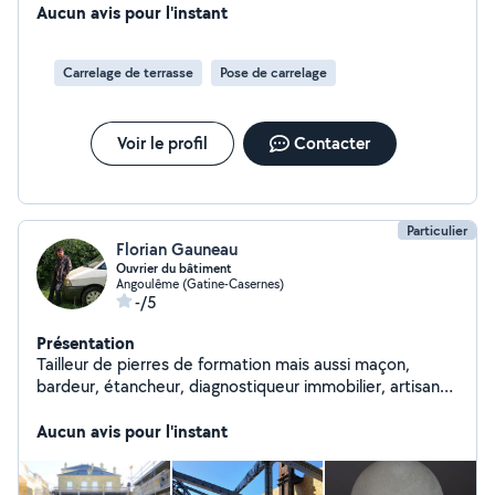
du bâtiment constructeur de véhicules de loisirs
Aucun avis pour l'instant
(camping car poids lourds) connaissances diverses en
permaculture autonomie (autonomie pour une liberté
Carrelage de terrasse
Pose de carrelage
alimentaire) ainsi qu'en autonomie énergétique (
chauffage à inertie à cumulative(retenir la chaleur et
restitution progressive)) a moindre coût
Voir le profil
Contacter
Particulier
Florian Gauneau
Ouvrier du bâtiment
Angoulême (Gatine-Casernes)
-/5
Présentation
Tailleur de pierres de formation mais aussi maçon,
bardeur, étancheur, diagnostiqueur immobilier, artisanat
d'art, très à l'aise avec les animaux aussi en cas de
besoin de garde à domicile et surtout bricoleur ;)
Aucun avis pour l'instant