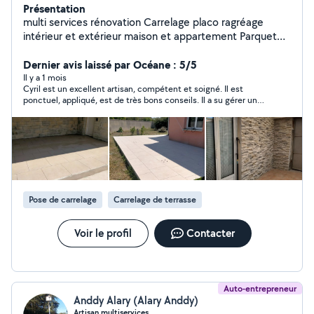
Présentation
multi services rénovation Carrelage placo ragréage
intérieur et extérieur maison et appartement Parquet
lambris Examine toutes propositions A l'écoute de vos
projets
Dernier avis laissé par Océane : 5/5
Il y a 1 mois
Cyril est un excellent artisan, compétent et soigné. Il est
ponctuel, appliqué, est de très bons conseils. Il a su gérer un
carrelage de terrasse pas facile à poser et a pu s'adapter aux
conditions climatiques. Nous referons appel à lui, c'est sûr !
Merci encore pour cet excellent travail ! On adore ;) Océane et
Sylvie
Pose de carrelage
Carrelage de terrasse
Voir le profil
Contacter
Auto-entrepreneur
Anddy Alary (Alary Anddy)
Artisan multiservices