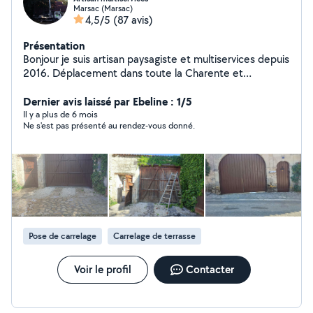
Marsac (Marsac)
4,5/5
(87 avis)
Présentation
Bonjour je suis artisan paysagiste et multiservices depuis
2016. Déplacement dans toute la Charente et
département voisin je reste à votre disposition pour
tout renseignement et devis gratuit. Voici mes
Dernier avis laissé par Ebeline : 1/5
prestations : Élagage et abattage tout hauteur avec ou
Il y a plus de 6 mois
Ne s'est pas présenté au rendez-vous donné.
sans camion nacelle Taille de haie Tonte et
débroussaillage toute surface Pose de clôture souple ou
rigide avec soubassement béton Pose de panneau
claustra Petite maçonnerie Peinture intérieur extérieur
Nettoyage et hydrofuge de couverture Vérification de
toiture (fuite.....) Crédit d'impôt à 50 % n'hésitez pas à
me contacter pour toute demande de renseignement
ou de devis je reste à votre disposition 7 jours sur 7
Pose de carrelage
Carrelage de terrasse
Intervention d'urgence 7 jours sur 7 24 sur 24
Voir le profil
Contacter