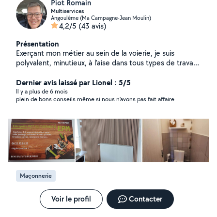
Piot Romain
Multiservices
Angoulême (Ma Campagne-Jean Moulin)
4,2/5
(43 avis)
Présentation
Exerçant mon métier au sein de la voierie, je suis
polyvalent, minutieux, à l'aise dans tous types de travaux
intérieur et extérieur. Tous type de travaux extérieur:
entretien, taille, tonte, élagage, créations de massifs,
Dernier avis laissé par Lionel : 5/5
de potagers et de poulailler... Création de clôture à
Il y a plus de 6 mois
plein de bons conseils même si nous n'avons pas fait affaire
panneau rigide... Nettoyage Karcher divers. Tout type
de peinture extérieur. Bricolage.... Intérieur : bricolage,
peinture, montage meubles, ponçage, rénovation, pose
de cuisine, faïence... N'hésitez pas à me contacter pour
toute question. Devis gratuit sur demande.
Maçonnerie
Voir le profil
Contacter