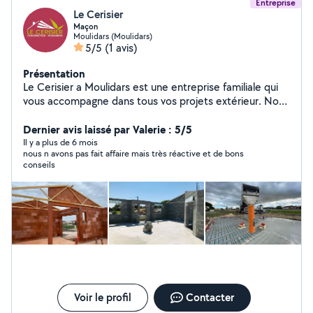
Entreprise
Le Cerisier
Maçon
Moulidars (Moulidars)
5/5
(1 avis)
Présentation
Le Cerisier a Moulidars est une entreprise familiale qui
vous accompagne dans tous vos projets extérieur. Nous
mettons tout notre savoir-faire en œuvre depuis 20 ans
au service des particuliers. N'hésitez pas à nous
Dernier avis laissé par Valerie : 5/5
contacter pour obtenir un devis gratuit, nos prestations
Il y a plus de 6 mois
nous n avons pas fait affaire mais très réactive et de bons
seront de qualité et couvert par une garantie décennale
conseils
Voir le profil
Contacter