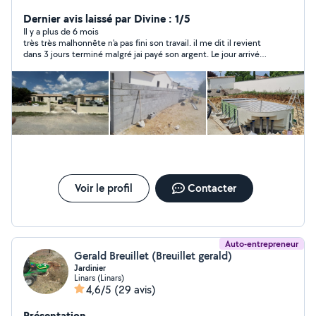
Jardinage, placo, coupe de bois, n'hésitez pas à me
contacter cordialement
Dernier avis laissé par Divine : 1/5
Il y a plus de 6 mois
très très malhonnête n'a pas fini son travail. il me dit il revient
dans 3 jours terminé malgré jai payé son argent. Le jour arrivé
comme convenue j'ai rappelé il n'a pas répondu et il n'a pas
rappelé et n'est pas venu.
Voir le profil
Contacter
Auto-entrepreneur
Gerald Breuillet (Breuillet gerald)
Jardinier
Linars (Linars)
4,6/5
(29 avis)
Présentation