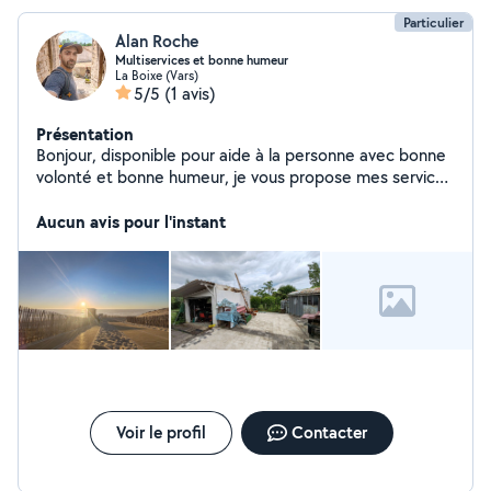
Particulier
Alan Roche
Multiservices et bonne humeur
La Boixe (Vars)
5/5
(1 avis)
Présentation
Bonjour, disponible pour aide à la personne avec bonne
volonté et bonne humeur, je vous propose mes services
dans le domaine du déplacement de personnes
meubles ou encombrants, la livraisons, le jardinage,
Aucun avis pour l'instant
l'entretiens de piscines et la photographie d événement
ou immoblier. Je peux également sous condition et
suivant disponibilité faire des soins et massages
relaxant.
Voir le profil
Contacter