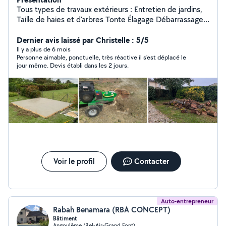
Tous types de travaux extérieurs : Entretien de jardins,
Taille de haies et d'arbres Tonte Élagage Débarrassage
de garage, grange, box Credit d'impôts à 50%,
disponible 7j/7j. Devis gratuit sur demande, n'hésitez pas
Dernier avis laissé par Christelle : 5/5
à me contacter pour toutes demandes Contactez moi
Il y a plus de 6 mois
Personne aimable, ponctuelle, très réactive il s'est déplacé le
de préférence au 06/20/94/78/34
jour même. Devis établi dans les 2 jours.
Voir le profil
Contacter
Auto-entrepreneur
Rabah Benamara (RBA CONCEPT)
Bâtiment
Angoulême (Bel-Air-Grand Font)