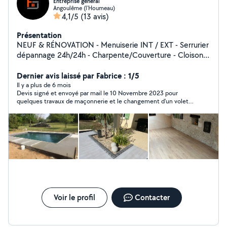
Entreprise général
Angoulême (l'Houmeau)
4,1/5
(13 avis)
Présentation
NEUF & RÉNOVATION - Menuiserie INT / EXT - Serrurier
dépannage 24h/24h - Charpente/Couverture - Cloisons
sèche - Peinture - Second œuvre
Dernier avis laissé par Fabrice : 1/5
Il y a plus de 6 mois
Devis signé et envoyé par mail le 10 Novembre 2023 pour
quelques travaux de maçonnerie et le changement d'un volet,
le 15 Novembre il me confirme avoir reçu le virement de
l'acompte. Plusieurs appels sans réponse, et quand il daigne
répondre il nous annonce qu'il n'a reçu que la moitié du
volet...qu'il nous recontacte plus tard pour nous donner une
date de travaux (nous sommes déjà arrivés en janvier 2024) .
Depuis silence radio. A ce jour les travaux ne sont pas fait,
malgré l'encaissement de l'acompte de 294 euros. Il ne répond
plus au téléphone, ni aux mails ni aux SMS. Une mise en
demeure a été envoyée, toujours aucune réponse. Nous
entamons les démarches pour que les travaux se fassent ou
qu'il nous rembourse l'acompte perçu. Je suis très déçu , le
Voir le profil
Contacter
comportement n'est pas sérieux et l'entrepreneur malhonnête.