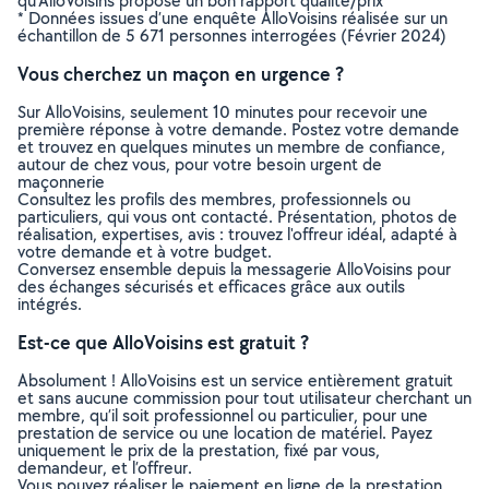
qu’AlloVoisins propose un bon rapport qualité/prix
* Données issues d’une enquête AlloVoisins réalisée sur un
échantillon de 5 671 personnes interrogées (Février 2024)
Vous cherchez un maçon en urgence ?
Sur AlloVoisins, seulement 10 minutes pour recevoir une
première réponse à votre demande. Postez votre demande
et trouvez en quelques minutes un membre de confiance,
autour de chez vous, pour votre besoin urgent de
maçonnerie
Consultez les profils des membres, professionnels ou
particuliers, qui vous ont contacté. Présentation, photos de
réalisation, expertises, avis : trouvez l'offreur idéal, adapté à
votre demande et à votre budget.
Conversez ensemble depuis la messagerie AlloVoisins pour
des échanges sécurisés et efficaces grâce aux outils
intégrés.
Est-ce que AlloVoisins est gratuit ?
Absolument ! AlloVoisins est un service entièrement gratuit
et sans aucune commission pour tout utilisateur cherchant un
membre, qu’il soit professionnel ou particulier, pour une
prestation de service ou une location de matériel. Payez
uniquement le prix de la prestation, fixé par vous,
demandeur, et l’offreur.
Vous pouvez réaliser le paiement en ligne de la prestation