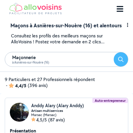
Maçons à Asnières-sur-Nouère (16) et alentours
Consultez les profils des meilleurs maçons sur
AlloVoisins ! Postez votre demande en 2 clics...
Maçonnerie
Reche
à Asnières-sur-Nouère (16)
9 Particuliers et 27 Professionnels répondent
-
4,4/5
(396 avis)
Auto-entrepreneur
Anddy Alary (Alary Anddy)
Artisan multiservices
Marsac (Marsac)
4,5/5
(87 avis)
Présentation