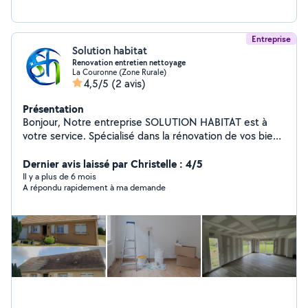
Entreprise
Solution habitat
Renovation entretien nettoyage
La Couronne (Zone Rurale)
4,5/5
(2 avis)
Présentation
Bonjour, Notre entreprise SOLUTION HABITAT est à
votre service. Spécialisé dans la rénovation de vos bien,
nous sommes disponibles pour discuter de vos projets
de rénovation. Travaillant en partenariat avec d'autres
Dernier avis laissé par Christelle : 4/5
artisans, nous pouvons vous fournir une large gamme de
Il y a plus de 6 mois
A répondu rapidement à ma demande
services. SOLUTION HABITAT est spécialisée dans
l'entretien et renovation de vos bien immobilier . PLACO
/ PEINTURE /BANDES / ENTRETIEN TOITURE
DEMOUSSAGE / HYDROFUGE N'hésitez pas à nous
contacter pour un éventuel devis gratuit