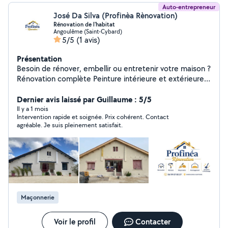
Auto-entrepreneur
José Da Silva (Profinèa Rènovation)
Rénovation de l'habitat
Angoulême (Saint-Cybard)
5/5
(1 avis)
Présentation
Besoin de rénover, embellir ou entretenir votre maison ?
Rénovation complète Peinture intérieure et extérieure
Maçonnerie Aménagement de vos espaces Entretien et
nettoyage
Dernier avis laissé par Guillaume : 5/5
Il y a 1 mois
Intervention rapide et soignée. Prix cohérent. Contact
agréable. Je suis pleinement satisfait.
Maçonnerie
Voir le profil
Contacter