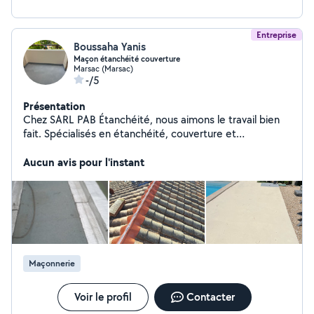
Entreprise
Boussaha Yanis
Maçon étanchéité couverture
Marsac (Marsac)
-/5
Présentation
Chez SARL PAB Étanchéité, nous aimons le travail bien
fait. Spécialisés en étanchéité, couverture et
maçonnerie, nous vous accompagnons avec sérieux,
honnêteté et professionnalisme. Votre satisfaction est
Aucun avis pour l'instant
notre plus belle réussite.
Maçonnerie
Voir le profil
Contacter