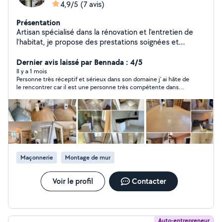
4,9/5
(7 avis)
Présentation
Artisan spécialisé dans la rénovation et l'entretien de
l'habitat, je propose des prestations soignées et
adaptées à vos besoins. J'interviens pour : * rénovation
intérieure (peinture, placo, sols) * travaux extérieurs et
Dernier avis laissé par Bennada : 4/5
façades * nettoyage haute pression (terrasses, dallages,
Il y a 1 mois
Personne très réceptif et sérieux dans son domaine j' ai hâte de
murs) * petits travaux et finitions Travail sérieux, propre
le rencontrer car il est une personne très compétente dans
et soigné, avec respect des délais et communication
tout se qui touche au bâtiment
simple. Intervention : Angoulême et alentours Devis
rapide et gratuit sur demande - plâtrerie * placo * murs *
plafonds * peinture * rénovation intérieure * revêtement
de sol * faux plafond * bandes à joints * parquet *
carrelage
Maçonnerie
Montage de mur
Voir le profil
Contacter
Auto-entrepreneur