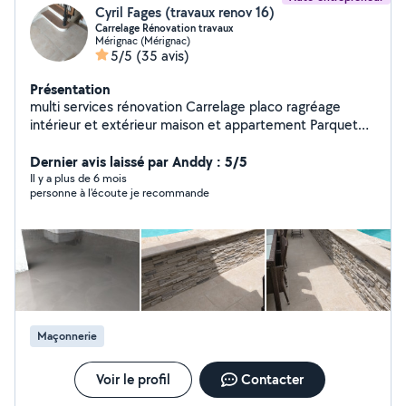
Cyril Fages (travaux renov 16)
Carrelage Rénovation travaux
Mérignac (Mérignac)
5/5
(35 avis)
Présentation
multi services rénovation Carrelage placo ragréage
intérieur et extérieur maison et appartement Parquet
lambris Examine toutes propositions A l'écoute de vos
projets
Dernier avis laissé par Anddy : 5/5
Il y a plus de 6 mois
personne à l'écoute je recommande
Maçonnerie
Voir le profil
Contacter