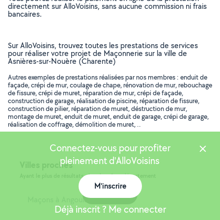
directement sur AlloVoisins, sans aucune commission ni frais
bancaires.
Sur AlloVoisins, trouvez toutes les prestations de services
pour réaliser votre projet de Maçonnerie sur la ville de
Asnières-sur-Nouère (Charente)
Autres exemples de prestations réalisées par nos membres : enduit de
façade, crépi de mur, coulage de chape, rénovation de mur, rebouchage
de fissure, crépi de muret, réparation de mur, crépi de façade,
construction de garage, réalisation de piscine, réparation de fissure,
construction de pilier, réparation de muret, déstruction de mur,
montage de muret, enduit de muret, enduit de garage, crépi de garage,
réalisation de coffrage, démolition de muret, ..
Connectez-vous pour profiter
pleinement d'AlloVoisins
Villes proches
Ayant le plus de résultats, dans le même département
M'inscrire
Carte
Maçons à Angoulême
Déjà inscrit ? Me connecter