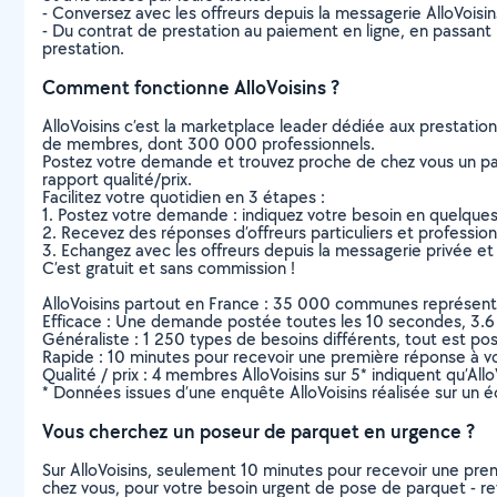
- Conversez avec les offreurs depuis la messagerie AlloVoisi
- Du contrat de prestation au paiement en ligne, en passant pa
prestation.
Comment fonctionne AlloVoisins ?
AlloVoisins c’est la marketplace leader dédiée aux prestatio
de membres, dont 300 000 professionnels.
Postez votre demande et trouvez proche de chez vous un parti
rapport qualité/prix.
Facilitez votre quotidien en 3 étapes :
1. Postez votre demande : indiquez votre besoin en quelque
2. Recevez des réponses d’offreurs particuliers et professio
3. Echangez avec les offreurs depuis la messagerie privée et 
C’est gratuit et sans commission !
AlloVoisins partout en France : 35 000 communes représentées 
Efficace : Une demande postée toutes les 10 secondes, 3.6
Généraliste : 1 250 types de besoins différents, tout est poss
Rapide : 10 minutes pour recevoir une première réponse à 
Qualité / prix : 4 membres AlloVoisins sur 5* indiquent qu’All
* Données issues d’une enquête AlloVoisins réalisée sur un é
Vous cherchez un poseur de parquet en urgence ?
Sur AlloVoisins, seulement 10 minutes pour recevoir une p
chez vous, pour votre besoin urgent de pose de parquet - r