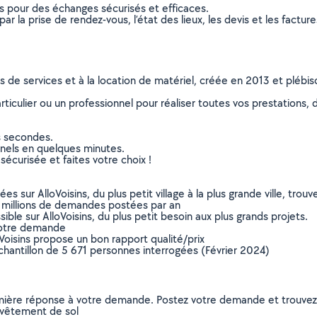
ns pour des échanges sécurisés et efficaces.
r la prise de rendez-vous, l’état des lieux, les devis et les facture
ns de services et à la location de matériel, créée en 2013 et plébi
culier ou un professionnel pour réaliser toutes vos prestations, d
s secondes.
nnels en quelques minutes.
sécurisée et faites votre choix !
sur AlloVoisins, du plus petit village à la plus grande ville, tro
 millions de demandes postées par an
ible sur AlloVoisins, du plus petit besoin aux plus grands projets.
votre demande
oVoisins propose un bon rapport qualité/prix
chantillon de 5 671 personnes interrogées (Février 2024)
remière réponse à votre demande. Postez votre demande et trouve
evêtement de sol