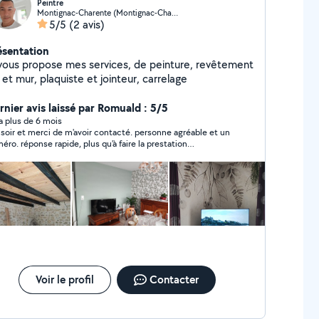
Peintre
Montignac-Charente (Montignac-Charente)
5/5
(2 avis)
ésentation
 vous propose mes services, de peinture, revêtement
 et mur, plaquiste et jointeur, carrelage
rnier avis laissé par Romuald : 5/5
y a plus de 6 mois
ir et merci de m'avoir contacté. personne agréable et un
e, plus qu'à faire la prestation
érieurement
Voir le profil
Contacter