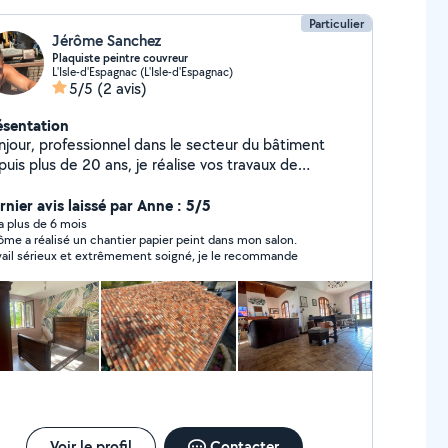
Particulier
Jérôme Sanchez
Plaquiste peintre couvreur
L'Isle-d'Espagnac (L'Isle-d'Espagnac)
5/5
(2 avis)
ésentation
njour, professionnel dans le secteur du bâtiment
uis plus de 20 ans, je réalise vos travaux de
nture, revêtements sols et murs. J'interviens
alement pour vos travaux de couverture.
rnier avis laissé par Anne : 5/5
tervention rapide et soignée.
y a plus de 6 mois
ôme a réalisé un chantier papier peint dans mon salon.
vail sérieux et extrêmement soigné, je le recommande
Voir le profil
Contacter