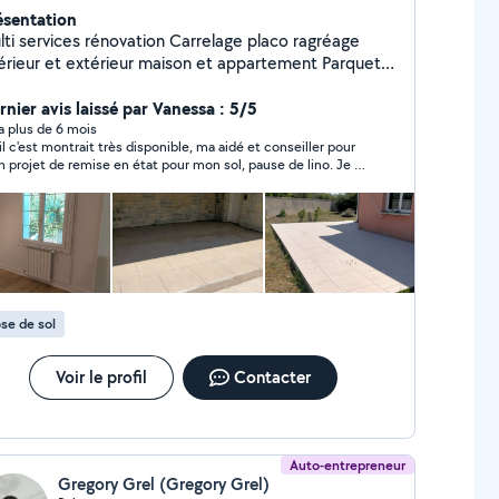
ésentation
ti services rénovation Carrelage placo ragréage
érieur et extérieur maison et appartement Parquet
es propositions A l'écoute de vos
ojets
rnier avis laissé par Vanessa : 5/5
y a plus de 6 mois
il c'est montrait très disponible, ma aidé et conseiller pour
 projet de remise en état pour mon sol, pause de lino. Je le
ommande. Ponctualité et professionnel
se de sol
Voir le profil
Contacter
Auto-entrepreneur
Gregory Grel (Gregory Grel)