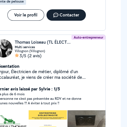
nte de pelouse
Voir le profil
Contacter
Auto-entrepreneur
Thomas Loiseau (TL ÉLECTRICITÉ)
Multi services
Villognon (Villognon)
3/5
(2 avis)
ésentation
icien de métier, diplômé d'un
ccalauréat, je viens de créer ma société de
électricité avec une solide expérience de 6 ans dans
 bâtiment. Je peut également effectué tout de
nier avis laissé par Sylvie : 1/5
x dans le bâtiment. Je peut également entretenir
y a plus de 6 mois
personne ne s'est pas présentée au RDV et ne donne
s espace vert !
unes nouvelles !!! A éviter à tout prix !!