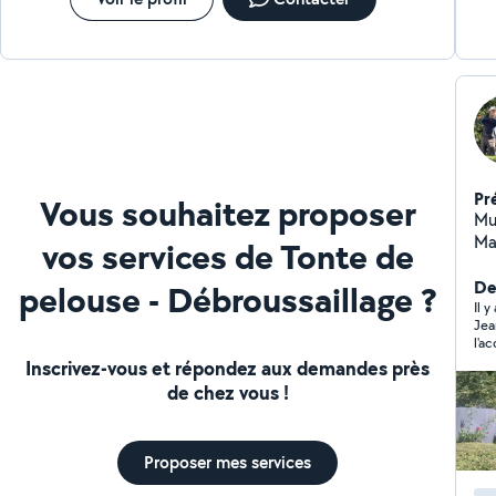
Pr
Vous souhaitez proposer
Mul
Ma
vos services de Tonte de
Deb
tap
De
pelouse - Débroussaillage ?
re
Il 
Jea
Em
l'a
cou
Inscrivez-vous et répondez aux demandes près
réa
de chez vous !
Proposer mes services