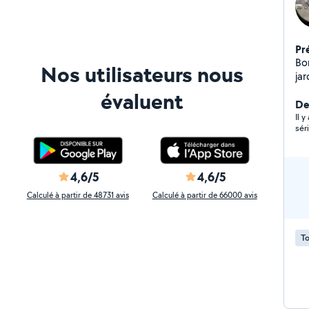
Pr
Bo
Nos utilisateurs nous
ja
tr
évaluent
so
De
Il 
sér
4,6/5
4,6/5
Calculé à partir de 48731 avis
Calculé à partir de 66000 avis
To