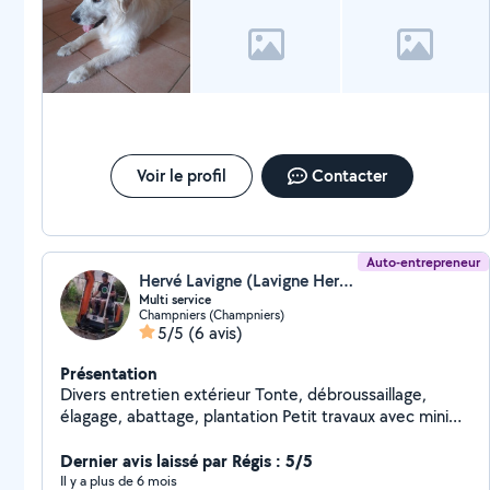
Voir le profil
Contacter
Auto-entrepreneur
Hervé Lavigne (Lavigne Hervé)
Multi service
Champniers (Champniers)
5/5
(6 avis)
Présentation
Divers entretien extérieur Tonte, débroussaillage,
élagage, abattage, plantation Petit travaux avec mini
pelle Acheminement de matériel ou véhicule Devis
après visite du chantier
Dernier avis laissé par Régis : 5/5
Il y a plus de 6 mois