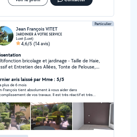
Particulier
Jean François VITET
JARDINIER À VOTRE SERVICE
Luxé (Luxé)
4,6/5
(14 avis)
ésentation
tifonction bricolage et jardinage - Taille de Haie,
ssif et Entretien des Allées, Tonte de Pelouse,
roussaillage etc .... Petit bricolage divers, Peinture,
isserie, Plancher Flottant etc.... Pour plus de
rnier avis laissé par Mme : 5/5
nseignements, me contacter. Accepte Chèque
y a plus de 6 mois
n-François tient absolument à vous aider dans
ploi Service Ticket CESU
ccomplissement de vos travaux. Il est très réactif et très
rtois. N'hésitez pas à le contacter pour avoir son avis dans la
lisation de vos projets.