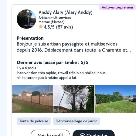
Auto-entrepreneur
Anddy Alary (Alary Anddy)
Artisan multiservices
Marsac (Marsac)
4,5/5
(87 avis)
Présentation
Bonjour je suis artisan paysagiste et multiservices
depuis 2016. Déplacement dans toute la Charente et
département voisin je reste à votre disposition pour
tout renseignement et devis gratuit. Voici mes
Dernier avis laissé par Emilie : 5/5
prestations : Élagage et abattage tout hauteur avec ou
Il y a 6 mois
Intervention très rapide, travail très bien réalisé, nous
sans camion nacelle Taille de haie Tonte et
n’hésiterons pas à refaire appel à lui.
débroussaillage toute surface Pose de clôture souple
ou rigide avec soubassement béton Pose de panneau
claustra Petite maçonnerie Peinture intérieur extérieur
Nettoyage et hydrofuge de couverture Vérification de
toiture (fuite.....) Crédit d'impôt à 50 % n'hésitez pas à
me contacter pour toute demande de renseignement
ou de devis je reste à votre disposition 7 jours sur 7
Tonte de pelouse
Débroussaillage de jardin
Intervention d'urgence 7 jours sur 7 24 sur 24
Voir le profil
Contacter