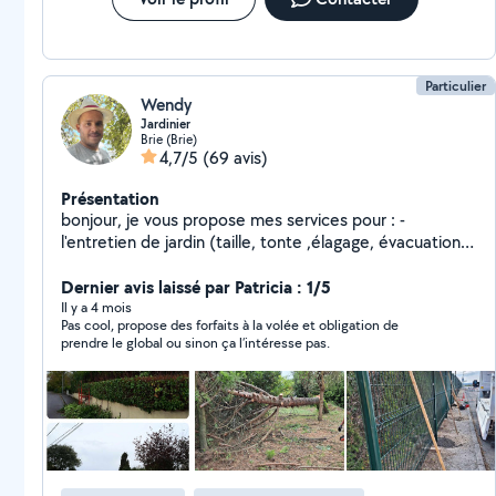
Particulier
Wendy
Jardinier
Brie (Brie)
4,7/5
(69 avis)
Présentation
bonjour, je vous propose mes services pour : -
l'entretien de jardin (taille, tonte ,élagage, évacuation
de gravats et branchages) -pose de panneaux rigides
demoussage de toiture -petit bricolage -petite
Dernier avis laissé par Patricia : 1/5
peinture n'hésitez pas à me contacter
Il y a 4 mois
Pas cool, propose des forfaits à la volée et obligation de
prendre le global ou sinon ça l’intéresse pas.