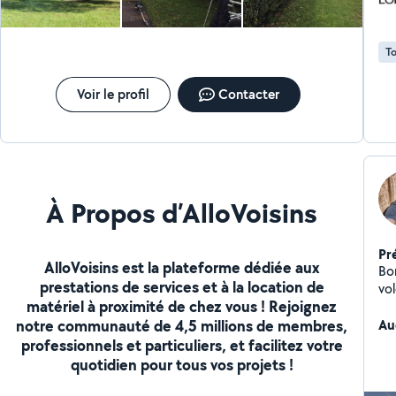
To
Voir le profil
Contacter
À Propos d’AlloVoisins
Pr
AlloVoisins est la plateforme dédiée aux
Bo
prestations de services et à la location de
vo
matériel à proximité de chez vous ! Rejoignez
se
notre communauté de 4,5 millions de membres,
pe
Au
jar
professionnels et particuliers, et facilitez votre
événe
quotidien pour tous vos projets !
con
ma