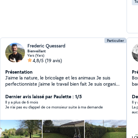
To
Particulier
Frederic Quessard
Bienveillant
Vars (Vars)
4,8/5
(19 avis)
Présentation
Pr
J'aime la nature, le bricolage et les animaux Je suis
Bonjour, Électr
perfectionniste j'aime le travail bien fait Je suis organisé
ba
et travail proprement J'entretiens un parc de 4000m2
d'
Je peint je pose de la tapisserie du carrelage Petit
Dernier avis laissé par Paulette : 1/5
le
Der
travaux de maçonnerie ( chape reagrage...) Si je
travau
Il y a plus de 6 mois
Il 
Je n’ai pas eu d’appel de ce monsieur suite à ma demande
La 
m'engage sur un chantier c'est que je sais que je suis
vo
auc
capable sinon je ne m engage pas Ma seule motivation
est que le client soit satisfait et heureux du résultat