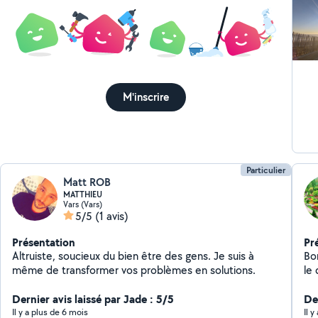
M'inscrire
Particulier
Matt ROB
MATTHIEU
Vars (Vars)
5/5
(1 avis)
Présentation
Pr
Altruiste, soucieux du bien être des gens. Je suis à
Bo
même de transformer vos problèmes en solutions.
le 
Dernier avis laissé par Jade : 5/5
De
Il y a plus de 6 mois
Il 