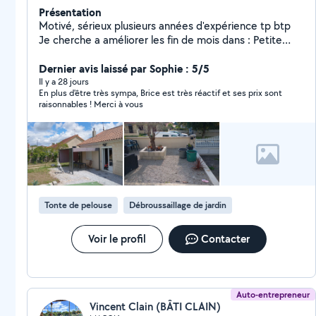
Présentation
Motivé, sérieux plusieurs années d'expérience tp btp
Je cherche a améliorer les fin de mois dans : Petite
plomberie, tontes de pelouse,taille haie, nettoyage
terrasse, nettoyage gouttière, nettoyage monument
Dernier avis laissé par Sophie : 5/5
funéraire, débouchage évacuation (wc, évier)tout les
Il y a 28 jours
En plus d'être très sympa, Brice est très réactif et ses prix sont
petits travaux de maison également ne pas hésiter à
raisonnables ! Merci à vous
me contacter
Tonte de pelouse
Débroussaillage de jardin
Voir le profil
Contacter
Auto-entrepreneur
Vincent Clain (BÂTI CLAIN)