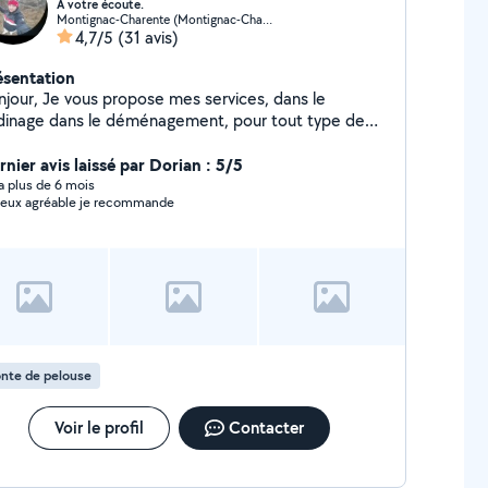
À votre écoute.
Montignac-Charente (Montignac-Charente)
4,7/5
(31 avis)
ésentation
njour, Je vous propose mes services, dans le
rdinage dans le déménagement, pour tout type de
avail où vous aurez besoin de bras supplémentaire. En
uhaitant vous rendre service et en donnant le
rnier avis laissé par Dorian : 5/5
meilleur de moi-même. Cordialement.
y a plus de 6 mois
ieux agréable je recommande
nte de pelouse
Voir le profil
Contacter