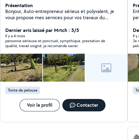
Présentation
Pr
Bonjour, Auto-entrepreneur sérieux et polyvalent, je
Ent
vous propose mes services pour vos travaux du
peti
quotidien, en intérieur comme en extérieur.
ja
Interventions soignées, efficaces et au juste prix.
Dernier avis laissé par Mrtch : 5/5
aména
Der
Prestations proposées : Jardinage, tonte et entretien
m'e
Il y a 4 mois
Il y
personne sérieuse et ponctuel, sympthique. prestation de
Je 
extérieur Nettoyage de terrasse Entretien et
da
qualité, travail soigné. je recomande xavier.
pel
nettoyage de piscine Petit bricolage (montage,
Cer
réa
réparations, fixations) Dépannage et aide informatique
Se
l’a
à domicile Rangement garage, cave ️ Débarras grange /
en 
dépendances Déchetterie Petite mécanique (selon
demande)
Tonte de pelouse
To
Voir le profil
Contacter