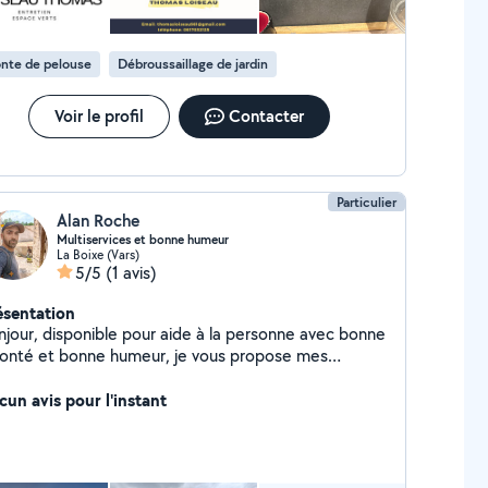
nte de pelouse
Débroussaillage de jardin
Voir le profil
Contacter
Particulier
Alan Roche
Multiservices et bonne humeur
La Boixe (Vars)
5/5
(1 avis)
ésentation
njour, disponible pour aide à la personne avec bonne
lonté et bonne humeur, je vous propose mes
rvices dans le domaine du déplacement de
rsonnes meubles ou encombrants, la livraisons, le
cun avis pour l'instant
dinage, l'entretiens de piscines et la photographie d
ment ou immoblier. Je peux également sous
dition et suivant disponibilité faire des soins et
ssages relaxant.