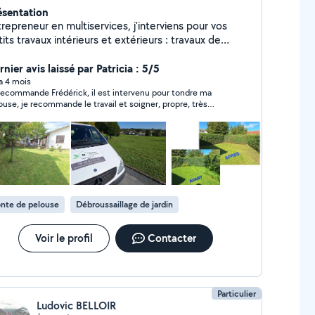
ésentation
repreneur en multiservices, j'interviens pour vos
ts travaux intérieurs et extérieurs : travaux de
rdinage, petite maçonnerie, nettoyages courants,
gement, clôture, ... Professionnel déclaré, je
nier avis laissé par Patricia : 5/5
ngage à fournir un travail soigné, ponctuel et réalisé
 a 4 mois
recommande Frédérick, il est intervenu pour tondre ma
ns le respect des règles et des délais annoncés.
ouse, je recommande le travail et soigner, propre, très
taines prestations sont éligibles au crédit d'impôt
ctif ce monsieur très professionnel je recommande je
rvices à la Personne (50%), selon la réglementation
ppellerai pour mes prochaines prestations !
vigueur. Devis clair et gratuit. Intervention rapide.
nte de pelouse
Débroussaillage de jardin
Voir le profil
Contacter
Particulier
Ludovic BELLOIR