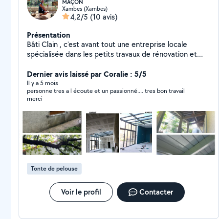
MAÇON
Xambes (Xambes)
4,2/5
(10 avis)
Présentation
Bâti Clain , c'est avant tout une entreprise locale
spécialisée dans les petits travaux de rénovation et
d'amélioration de l'habitat. Fort d'une expérience solide
et d'une passion pour le travail bien fait , je propose
Dernier avis laissé par Coralie : 5/5
des services tels que peinture , pose de revêtement
Il y a 5 mois
personne tres a l écoute et un passionné.... tres bon travail
de sol et restauration de façade . Mon objectif : offrir
merci
un service qualité , sur mesure et dans le respect des
délais , pour répondre aux besoins de mes clients dans
la région . Faites confiance a Bâti Clain pour des travaux
réalisés avec soin et professionnalisme !
Tonte de pelouse
Voir le profil
Contacter