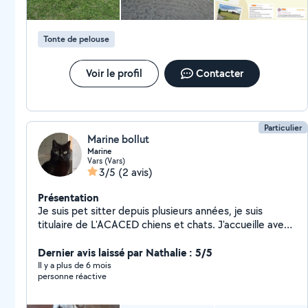
Tonte de pelouse
Voir le profil
Contacter
Particulier
Marine bollut
Marine
Vars (Vars)
3/5
(2 avis)
Présentation
Je suis pet sitter depuis plusieurs années, je suis
titulaire de L'ACACED chiens et chats. J'accueille avec
plaisir chiens et chats à mon domicile mais peu
également rendre visite
Dernier avis laissé par Nathalie : 5/5
Il y a plus de 6 mois
personne réactive