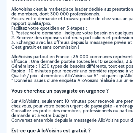
AlloVoisins c’est la marketplace leader dédiée aux prestatio
de membres, dont 300 000 professionnels.
Postez votre demande et trouvez proche de chez vous un parti
rapport qualité/prix.
Facilitez votre quotidien en 3 étapes :
1. Postez votre demande : indiquez votre besoin en quelque
2. Recevez des réponses d’offreurs particuliers et professio
3. Echangez avec les offreurs depuis la messagerie privée et 
C’est gratuit et sans commission !
AlloVoisins partout en France : 35 000 communes représentées 
Efficace : Une demande postée toutes les 10 secondes, 3.6
Généraliste : 1 250 types de besoins différents, tout est poss
Rapide : 10 minutes pour recevoir une première réponse à 
Qualité / prix : 4 membres AlloVoisins sur 5* indiquent qu’All
* Données issues d’une enquête AlloVoisins réalisée sur un é
Vous cherchez un paysagiste en urgence ?
Sur AlloVoisins, seulement 10 minutes pour recevoir une p
chez vous, pour votre besoin urgent de paysagiste - aménag
Consultez les profils des membres, professionnels ou particuli
demande et à votre budget.
Conversez ensemble depuis la messagerie AlloVoisins pour de
Est-ce que AlloVoisins est gratuit ?