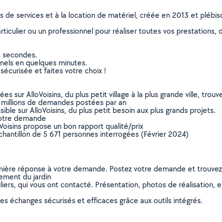
ns de services et à la location de matériel, créée en 2013 et plébi
culier ou un professionnel pour réaliser toutes vos prestations, d
s secondes.
nnels en quelques minutes.
sécurisée et faites votre choix !
sur AlloVoisins, du plus petit village à la plus grande ville, tro
 millions de demandes postées par an
ible sur AlloVoisins, du plus petit besoin aux plus grands projets.
votre demande
oVoisins propose un bon rapport qualité/prix
chantillon de 5 671 personnes interrogées (Février 2024)
remière réponse à votre demande. Postez votre demande et trouve
ement du jardin
ers, qui vous ont contacté. Présentation, photos de réalisation, exp
s échanges sécurisés et efficaces grâce aux outils intégrés.