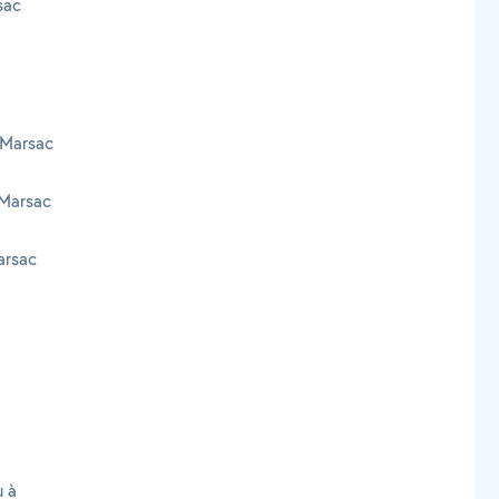
sac
 Marsac
 Marsac
arsac
u à