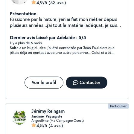
4,9/5
(52 avis)
Présentation
Passionné par la nature, j'en ai fait mon métier depuis
plusieurs années...j'ai tout le matériel adéquat, je suis
toutefois ouvert à différents types de prestations, de
par ma curiosité.débarras de garage, maison, grenier
Dernier avis laissé par Adelaide : 5/5
etc. Ouvert a toute demande.
Il y a plus de 6 mois
Suite a un bug du site, j'ai été contactée par Jean-Paul alors que
j'étais déjà en contact avec une autre personne... Celui ci a été
très compréhensif et peut être, j'espère, pourrons nous faire
quelques travaux ensemble dans un prochain temps...
Voir le profil
Contacter
Particulier
Jérémy Reingam
Jardinier Paysagiste
Angoulême (Ma Campagne Ouest)
4,8/5
(4 avis)