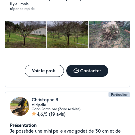
de potagers et de poulailler... Création de clôture à
Il y a 1 mois
réponse rapide
panneau rigide... Nettoyage Karcher divers. Tout type
de peinture extérieur. Bricolage.... Intérieur : bricolage,
peinture, montage meubles, ponçage, rénovation, pose
de cuisine, faïence... N'hésitez pas à me contacter pour
toute question. Devis gratuit sur demande.
Voir le profil
Contacter
Particulier
Christophe R
Minipelle
Gond-Pontouvre (Zone Activite)
4,6/5
(19 avis)
Présentation
Je possède une mini pelle avec godet de 30 cm et de