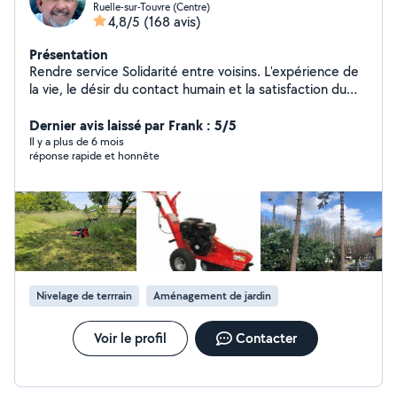
Ruelle-sur-Touvre (Centre)
4,8/5
(168 avis)
Présentation
Rendre service Solidarité entre voisins. L'expérience de
la vie, le désir du contact humain et la satisfaction du
voisin qui fait appel à moi. Rendre service ne veut pas
dire gratuité.....
Dernier avis laissé par Frank : 5/5
Il y a plus de 6 mois
réponse rapide et honnête
Nivelage de terrrain
Aménagement de jardin
Voir le profil
Contacter