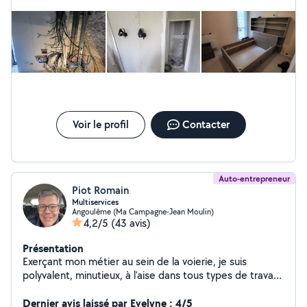
passé pour mon déménagement il est rassurant.
Voir le profil
Contacter
Auto-entrepreneur
Piot Romain
Multiservices
Angoulême (Ma Campagne-Jean Moulin)
4,2/5
(43 avis)
Présentation
Exerçant mon métier au sein de la voierie, je suis
polyvalent, minutieux, à l'aise dans tous types de travaux
intérieur et extérieur. Tous type de travaux extérieur:
entretien, taille, tonte, élagage, créations de massifs,
Dernier avis laissé par Evelyne : 4/5