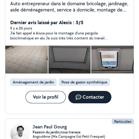
Auto entrepreneur dans le domaine bricolage, jardinage,
aide déménagement, service à domicile, montage de
meubles, nettoyage et dans tous les travaux.(petits
travaux de maçonnerie, terrassement, peinture)
Dernier avis laissé par Alexis : 5/5
N'hésitez pas à me contacter Cordialement
Il y a 26 jours
J'ai fait appel à Aissa pour le montage d'une pergola
bioclimatique en alu Je suis très très content du travail
effectué Aissa est d'une grande gentillesse et
professionalisme Ponctuel, assidu , réactif dans nos échanges
et sa disponibilité Il a su la monter tout seul , en peu de temps ,
malgré des conditions pas évidentes ( canicule ) Il sait tout
faire ! Merci encore Aissa , je ne manquerai pas de refaire appel
à vos services lors de mes prochains projets Je recommande
vivement
Aménagement de jardin
Pose de gazon synthétique
Voir le profil
Contacter
Particulier
Jean Paul Gourg
Passion du jardin,tous travaux
Angoulême (Ma Campagne Est-Petit Fresquet)