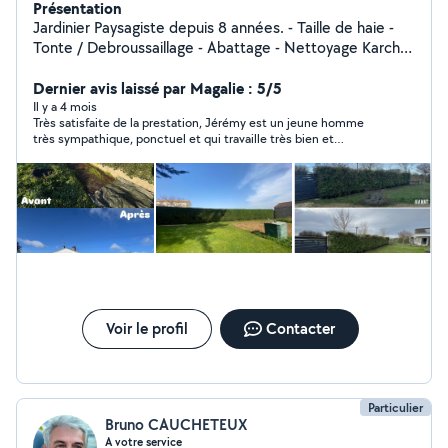
Présentation
Jardinier Paysagiste depuis 8 années. - Taille de haie -
Tonte / Debroussaillage - Abattage - Nettoyage Karcher
- Évacuation déchets - Ramassage de feuilles - Ect
Sérieux, soigné et à l'écoute de vos besoins, je
Dernier avis laissé par Magalie : 5/5
m'adapte à chaque demande, que ce soit pour un
Il y a 4 mois
Très satisfaite de la prestation, Jérémy est un jeune homme
entretien ponctuel ou régulier. Mon objectif : un jardin
très sympathique, ponctuel et qui travaille très bien et
propre, entretenu et agréable à vivre.
proprement. Je le recommande vivement.
Voir le profil
Contacter
Particulier
Bruno CAUCHETEUX
A votre service