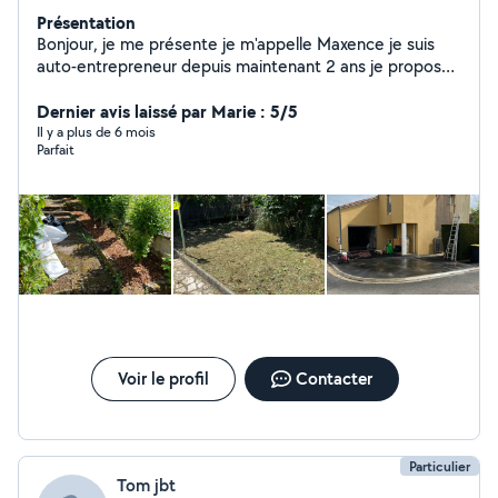
Présentation
Bonjour, je me présente je m'appelle Maxence je suis
auto-entrepreneur depuis maintenant 2 ans je propose
mes service dans l'entretien d'espace vert ainsi que la
rénovation de bâtiment ou l'entretien.
Dernier avis laissé par Marie : 5/5
Il y a plus de 6 mois
Parfait
Voir le profil
Contacter
Particulier
Tom jbt