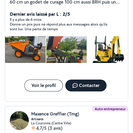
60 cm un godet de curage 100 cm aussi BRH puis un
godet de curage orientable de 80 cm J'ai aussi mini
chargeur BOBCAT,un Dumper pour les accès difficiles
Dernier avis laissé par L : 2/5
Il y a plus de 6 mois
Donne un prix puis ne répond plus aux messages alors qu'ils
sont lus. Une perte de temps
Voir le profil
Contacter
Auto-entrepreneur
Maxence Greffier (Tmg)
Artisans
La Couronne (Centre Ville)
4,7/5
(3 avis)