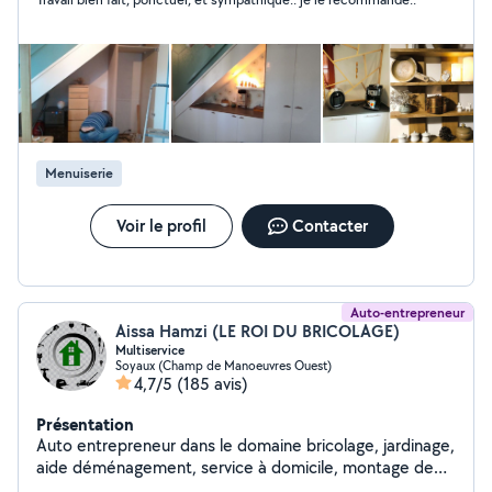
outillage. Disponible, je serai ravi de vous aider dans vos
projets.
Menuiserie
Voir le profil
Contacter
Auto-entrepreneur
Aissa Hamzi (LE ROI DU BRICOLAGE)
Multiservice
Soyaux (Champ de Manoeuvres Ouest)
4,7/5
(185 avis)
Présentation
Auto entrepreneur dans le domaine bricolage, jardinage,
aide déménagement, service à domicile, montage de
meubles, nettoyage et dans tous les travaux.(petits