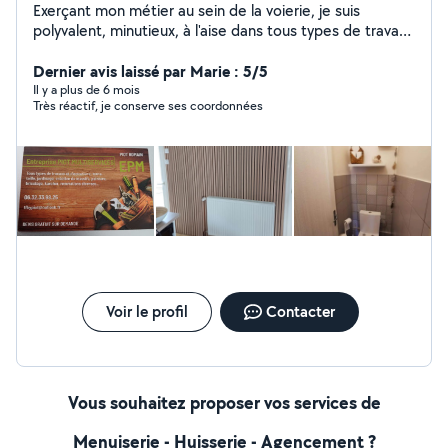
Exerçant mon métier au sein de la voierie, je suis
polyvalent, minutieux, à l'aise dans tous types de travaux
intérieur et extérieur. Tous type de travaux extérieur:
entretien, taille, tonte, élagage, créations de massifs,
Dernier avis laissé par Marie : 5/5
de potagers et de poulailler... Création de clôture à
Il y a plus de 6 mois
Très réactif, je conserve ses coordonnées
panneau rigide... Nettoyage Karcher divers. Tout type
de peinture extérieur. Bricolage.... Intérieur : bricolage,
peinture, montage meubles, ponçage, rénovation, pose
de cuisine, faïence... N'hésitez pas à me contacter pour
toute question. Devis gratuit sur demande.
Voir le profil
Contacter
Vous souhaitez proposer vos services de
Menuiserie - Huisserie - Agencement ?