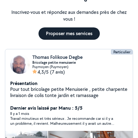
Inscrivez-vous et répondez aux demandes près de chez
vous !
Proposer mes services
Particulier
Thomas Folikoue Degbe
Bricolage petite menuiserie
Puymoyen (Puymoyen)
4,3/5
(7 avis)
Présentation
Pour tout bricolage petite Menuiserie , petite charpente
livraison de colis tonte jardin et ramassage
Dernier avis laissé par Manu : 5/5
Il y a 1 mois
Travail minutieux et très sérieux . Je recommande car si il y a
un problème, il revient. Malheureusement il y avait un autre
artisan sur le chantier qui sabotait son travail et il a eu
l’intelligence de filmer. Ce qui est important c’est que malgré