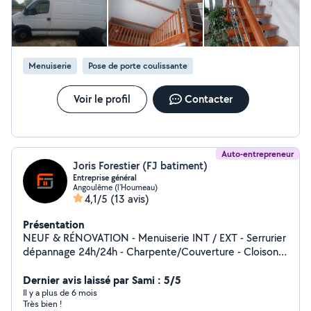
le fait qu’il se doutait il réparait
Menuiserie
Pose de porte coulissante
Voir le profil
Contacter
Auto-entrepreneur
Joris Forestier (FJ batiment)
Entreprise général
Angoulême (l'Houmeau)
4,1/5
(13 avis)
Présentation
NEUF & RÉNOVATION - Menuiserie INT / EXT - Serrurier
dépannage 24h/24h - Charpente/Couverture - Cloisons
sèche - Peinture - Second œuvre
Dernier avis laissé par Sami : 5/5
Il y a plus de 6 mois
Très bien !