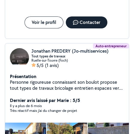
Voir le profil
Contacter
Auto-entrepreneur
Jonathan PREDERY (Jo-multiservices)
Tout types de travaux
Ruelle-sur-Touvre (Foch)
5/5
(1 avis)
Présentation
Personne rigoureuse connaissant son boulot propose
tout types de travaux bricolage entretien espaces vert
plomberie placo montage demontage de meuble
demolition etc ....
Dernier avis laissé par Marie : 5/5
Il y a plus de 6 mois
Très réactif mais j’ai du changer de projet