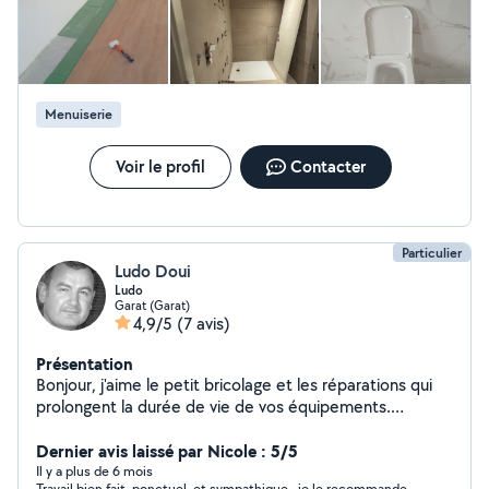
Menuiserie
Voir le profil
Contacter
Particulier
Ludo Doui
Ludo
Garat (Garat)
4,9/5
(7 avis)
Présentation
Bonjour, j'aime le petit bricolage et les réparations qui
prolongent la durée de vie de vos équipements.
Titulaire d'un CAP de menuiserie, je peux vous assurer le
montage de mobilier, de fixations murales et beaucoup
Dernier avis laissé par Nicole : 5/5
d'interventions me sont accessibles en fonction de mon
Il y a plus de 6 mois
Travail bien fait, ponctuel, et sympathique.. je le recommande..