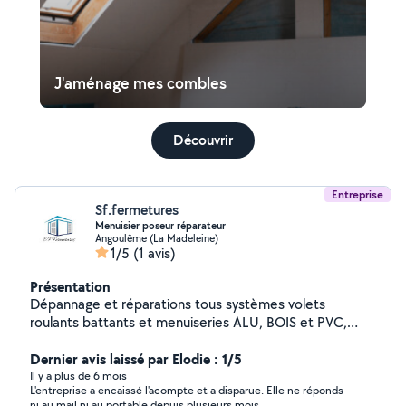
J'aménage mes combles
Découvrir
Entreprise
Sf.fermetures
Menuisier poseur réparateur
Angoulême (La Madeleine)
1/5
(1 avis)
Présentation
Dépannage et réparations tous systèmes volets
roulants battants et menuiseries ALU, BOIS et PVC,
motorisation et domotique spécialiste Somfy, Portail,
clôture, store banne, pergola, carport.
Dernier avis laissé par Elodie : 1/5
Il y a plus de 6 mois
L'entreprise a encaissé l'acompte et a disparue. Elle ne réponds
ni au mail ni au portable depuis plusieurs mois