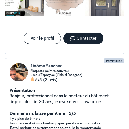
Voir le profil
Contacter
Particulier
Jérôme Sanchez
Plaquiste peintre couvreur
L'Isle-d'Espagnac (L'Isle-d'Espagnac)
5/5
(2 avis)
Présentation
Bonjour, professionnel dans le secteur du bâtiment
depuis plus de 20 ans, je réalise vos travaux de
peinture, revêtements sols et murs. J'interviens
également pour vos travaux de couverture. Intervention
Dernier avis laissé par Anne : 5/5
rapide et soignée.
Il y a plus de 6 mois
Jérôme a réalisé un chantier papier peint dans mon salon.
Travail sérieux et extrêmement soigné, je le recommande