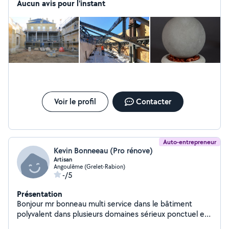
besoin de garde à domicile et surtout bricoleur ;)
Aucun avis pour l'instant
Voir le profil
Contacter
Auto-entrepreneur
Kevin Bonneeau (Pro rénove)
Artisan
Angoulême (Grelet-Rabion)
-/5
Présentation
Bonjour mr bonneau multi service dans le bâtiment
polyvalent dans plusieurs domaines sérieux ponctuel et
propre dans sont travail