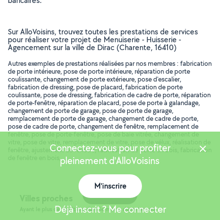
bancaires.
Sur AlloVoisins, trouvez toutes les prestations de services
pour réaliser votre projet de Menuiserie - Huisserie -
Agencement sur la ville de Dirac (Charente, 16410)
Autres exemples de prestations réalisées par nos membres : fabrication
de porte intérieure, pose de porte intérieure, réparation de porte
coulissante, changement de porte extérieure, pose d'escalier,
fabrication de dressing, pose de placard, fabrication de porte
coulissante, pose de dressing, fabrication de cadre de porte, réparation
de porte-fenêtre, réparation de placard, pose de porte à galandage,
changement de porte de garage, pose de porte de garage,
remplacement de porte de garage, changement de cadre de porte,
pose de cadre de porte, changement de fenêtre, remplacement de
fenêtre, pose de porte-fenêtre, pose de baie vitrée, changement de
vitre, pose de vitre, remplacement de vitre, pose de vélux, réalisation de
Connectez-vous pour profiter
fenêtre, ajustement de fenêtre, fabrication de porte en bois, fabrication
de fenêtre en bois, ..
pleinement d'AlloVoisins
M'inscrire
Carte
Villes proches
Déjà inscrit ? Me connecter
Ayant le plus de résultats, dans le même département