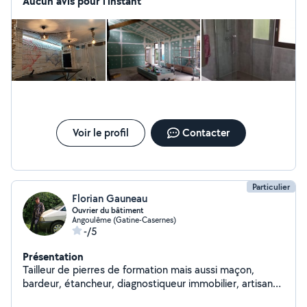
Aucun avis pour l'instant
Voir le profil
Contacter
Particulier
Florian Gauneau
Ouvrier du bâtiment
Angoulême (Gatine-Casernes)
-/5
Présentation
Tailleur de pierres de formation mais aussi maçon,
bardeur, étancheur, diagnostiqueur immobilier, artisanat
d'art, très à l'aise avec les animaux aussi en cas de