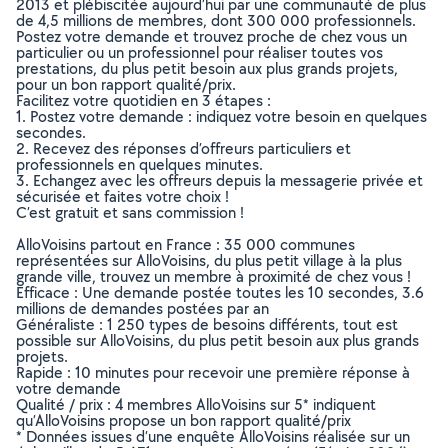
2013 et plébiscitée aujourd’hui par une communauté de plus
de 4,5 millions de membres, dont 300 000 professionnels.
Postez votre demande et trouvez proche de chez vous un
particulier ou un professionnel pour réaliser toutes vos
prestations, du plus petit besoin aux plus grands projets,
pour un bon rapport qualité/prix.
Facilitez votre quotidien en 3 étapes :
1. Postez votre demande : indiquez votre besoin en quelques
secondes.
2. Recevez des réponses d’offreurs particuliers et
professionnels en quelques minutes.
3. Echangez avec les offreurs depuis la messagerie privée et
sécurisée et faites votre choix !
C’est gratuit et sans commission !
AlloVoisins partout en France : 35 000 communes
représentées sur AlloVoisins, du plus petit village à la plus
grande ville, trouvez un membre à proximité de chez vous !
Efficace : Une demande postée toutes les 10 secondes, 3.6
millions de demandes postées par an
Généraliste : 1 250 types de besoins différents, tout est
possible sur AlloVoisins, du plus petit besoin aux plus grands
projets.
Rapide : 10 minutes pour recevoir une première réponse à
votre demande
Qualité / prix : 4 membres AlloVoisins sur 5* indiquent
qu’AlloVoisins propose un bon rapport qualité/prix
* Données issues d’une enquête AlloVoisins réalisée sur un