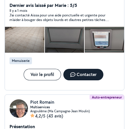
travaux de maçonnerie, terrassement, peinture)
Dernier avis laissé par Marie : 5/5
N'hésitez pas à me contacter Cordialement
Il y a 1 mois
J'ai contacté Aissa pour une aide ponctuelle et urgente pour
m'aider à bouger des objets lourds et d'autres petites tâches.
Le tout a été fait dans le temps prévu et m'a bien aidé. Merci
beaucoup !
Menuiserie
Voir le profil
Contacter
Auto-entrepreneur
Piot Romain
Multiservices
Angoulême (Ma Campagne-Jean Moulin)
4,2/5
(43 avis)
Présentation