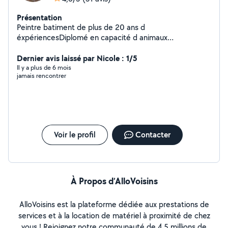
Présentation
Peintre batiment de plus de 20 ans d
éxpériencesDiplomé en capacité d animaux
domestiquesVide maison et déménagementEtudie
toutes propositionsA votre sérvice.
Dernier avis laissé par Nicole : 1/5
Il y a plus de 6 mois
jamais rencontrer
Voir le profil
Contacter
À Propos d’AlloVoisins
AlloVoisins est la plateforme dédiée aux prestations de
services et à la location de matériel à proximité de chez
vous ! Rejoignez notre communauté de 4,5 millions de