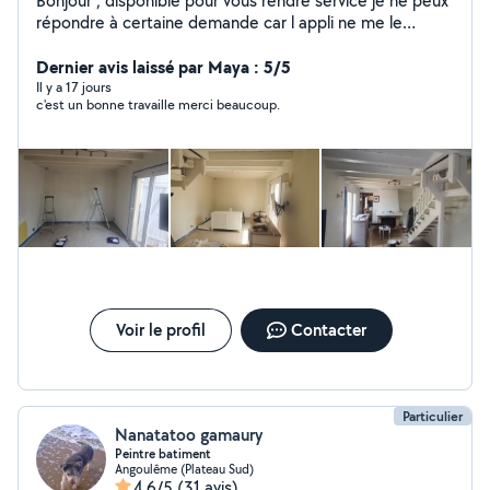
Bonjour , disponible pour vous rendre service je ne peux
répondre à certaine demande car l appli ne me le
permet pas ou alors je dois rajouter des abonnements
mais n hésiter pas à me contactez
Dernier avis laissé par Maya : 5/5
Il y a 17 jours
c'est un bonne travaille merci beaucoup.
Voir le profil
Contacter
Particulier
Nanatatoo gamaury
Peintre batiment
Angoulême (Plateau Sud)
4,6/5
(31 avis)