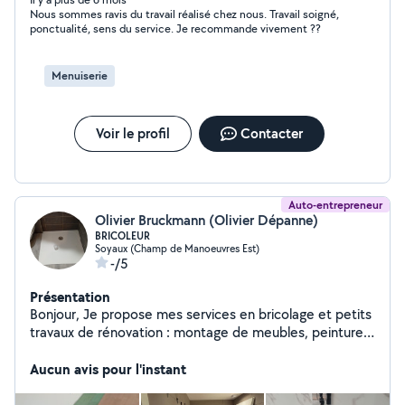
Nous sommes ravis du travail réalisé chez nous. Travail soigné,
ponctualité, sens du service. Je recommande vivement ??
Menuiserie
Voir le profil
Contacter
Auto-entrepreneur
Olivier Bruckmann (Olivier Dépanne)
BRICOLEUR
Soyaux (Champ de Manoeuvres Est)
-/5
Présentation
Bonjour, Je propose mes services en bricolage et petits
travaux de rénovation : montage de meubles, peinture,
fixations et réparations diverses. Travail sérieux et
soigné, déplacement rapide. N'hésitez pas à me
Aucun avis pour l'instant
contacter