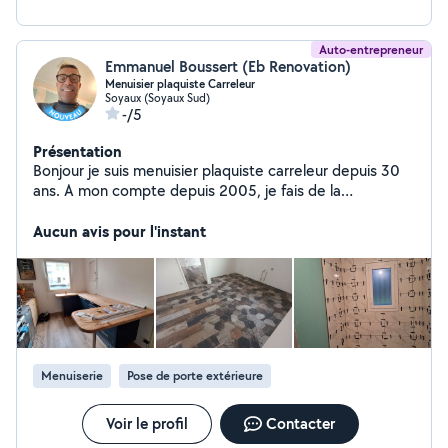
Auto-entrepreneur
Emmanuel Boussert (Eb Renovation)
Menuisier plaquiste Carreleur
Soyaux (Soyaux Sud)
-/5
Présentation
Bonjour je suis menuisier plaquiste carreleur depuis 30
ans. A mon compte depuis 2005, je fais de la
menuiserie intérieure extérieure bois et pvc plancher
dalle pvc parquet flottant toute menuiserie gros œuvre
Aucun avis pour l'instant
et ébénisterie. Travaux de plaquisterie aussi neuve et
rénovation. Carrelage intérieur extérieur neuf et
rénovation terrasse faience piscine dalles etc le tout
avec décennale.
Menuiserie
Pose de porte extérieure
Voir le profil
Contacter