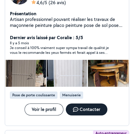
4,6/5
(26 avis)
Présentation
Artisan professionnel pouvant réaliser les travaux de
maçonnerie peinture placo peinture pose de sol pose
de cuisine mur pierre apparente gros et petit chantier
N'hésitez pas Contactez moi directement MDA services
Dernier avis laissé par Coralie : 5/5
16
Il y a 5 mois
Je conseil à 100% vraiment super sympa travail de qualité je
vous le recommande les yeux fermés et ferait appel à ses
services pour d’autres travaux merci encore
Pose de porte coulissante
Menuiserie
Voir le profil
Contacter
Auto-entrepreneur