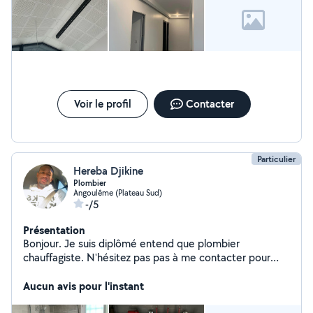
Voir le profil
Contacter
Particulier
Hereba Djikine
Plombier
Angoulême (Plateau Sud)
-/5
Présentation
Bonjour. Je suis diplômé entend que plombier
chauffagiste. N'hésitez pas pas à me contacter pour
tout vos travaux et de petits bricoles
Aucun avis pour l'instant