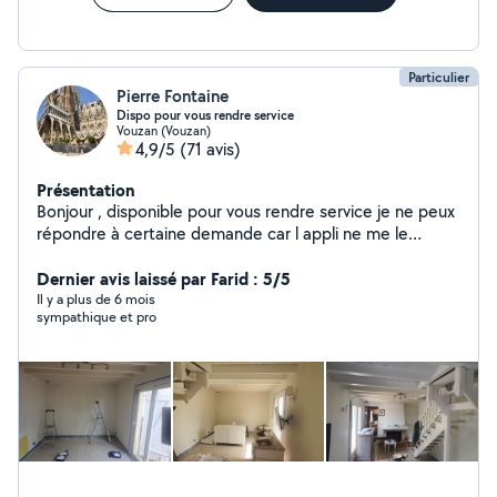
Particulier
Pierre Fontaine
Dispo pour vous rendre service
Vouzan (Vouzan)
4,9/5
(71 avis)
Présentation
Bonjour , disponible pour vous rendre service je ne peux
répondre à certaine demande car l appli ne me le
permet pas ou alors je dois rajouter des abonnements
mais n hésiter pas à me contactez
Dernier avis laissé par Farid : 5/5
Il y a plus de 6 mois
sympathique et pro