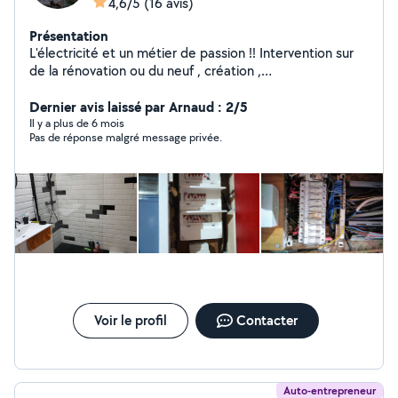
4,6/5
(16 avis)
Présentation
L'électricité et un métier de passion !! Intervention sur
de la rénovation ou du neuf , création ,
domotique,dépannage ,je suis a votre service ! j
effectue également,de la plomberie, carrelage, faïence
Dernier avis laissé par Arnaud : 2/5
et divers travaux , multi services !! a votre écoute et
Il y a plus de 6 mois
Pas de réponse malgré message privée.
tâche de répondre au plus vite à vos demandes !!
Voir le profil
Contacter
Auto-entrepreneur