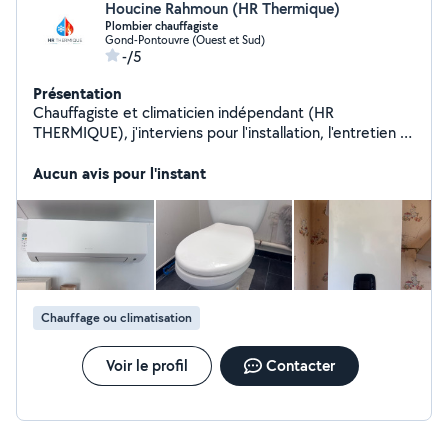
Houcine Rahmoun (HR Thermique)
Plombier chauffagiste
Gond-Pontouvre (Ouest et Sud)
-/5
Présentation
Chauffagiste et climaticien indépendant (HR
THERMIQUE), j'interviens pour l'installation, l'entretien et
le dépannage en chauffage, climatisation et plomberie.
Travail soigné, réactif et à l'écoute, je propose des
Aucun avis pour l'instant
solutions adaptées à vos besoins et à votre budget.
Devis gratuit.
Chauffage ou climatisation
Voir le profil
Contacter