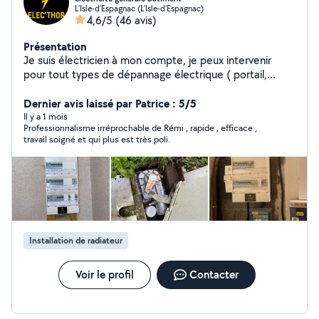
L'Isle-d'Espagnac (L'Isle-d'Espagnac)
4,6/5
(46 avis)
Présentation
Je suis électricien à mon compte, je peux intervenir
pour tout types de dépannage électrique ( portail,
VMC, tableau électrique, ect) Vous pouvez également
m'appeler pour un projet de modification ou rénovation
Dernier avis laissé par Patrice : 5/5
de votre installation électrique, je réalise des devis
Il y a 1 mois
Professionnalisme irréprochable de Rémi , rapide , efficace ,
gratuitement dans toute la Charente et rapidement ! Au
travail soigné et qui plus est très poli.
plaisir de vous lire.
Installation de radiateur
Voir le profil
Contacter