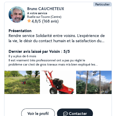
Particulier
Bruno CAUCHETEUX
A votre service
Ruelle-sur-Touvre (Centre)
4,8/5
(168 avis)
Présentation
Rendre service Solidarité entre voisins. L'expérience de
la vie, le désir du contact humain et la satisfaction du
voisin qui fait appel à moi. Rendre service ne veut pas
dire gratuité.....
Dernier avis laissé par Voisin : 5/5
Il y a plus de 6 mois
Il est vraiment très professionnel ont a pas pu réglé le
problème car c'est de gros travaux mais m'a bien expliqué les
marches à suivre et ma conseiller et appris plein de choses
utiles pour les prochains problème. Je vous ke recommande
Voir le profil
Contacter