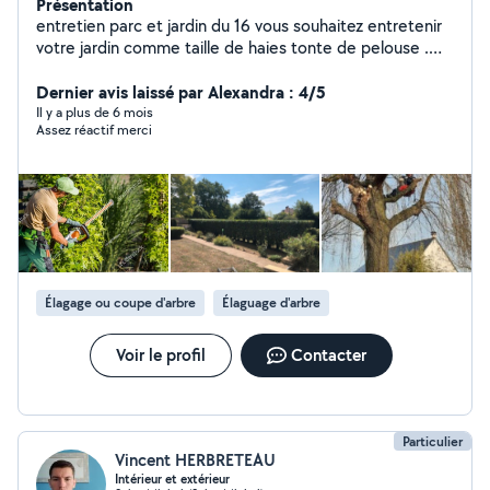
Présentation
entretien parc et jardin du 16 vous souhaitez entretenir
votre jardin comme taille de haies tonte de pelouse .
Débroussaillage décapage de façade murette et tout
autre travaux appelé mois je me déplace gratuitement
Dernier avis laissé par Alexandra : 4/5
avec ou sans devis merci
Il y a plus de 6 mois
Assez réactif merci
Élagage ou coupe d'arbre
Élaguage d'arbre
Voir le profil
Contacter
Particulier
Vincent HERBRETEAU
Intérieur et extérieur