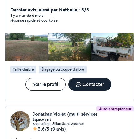
Elagage, taille de fruitiers/ remise en état/
bûcheronnage/tonte et débroussaillage/plantation/
Dernier avis laissé par Nathalie : 5/5
clôture/petite maçonnerie/ Diplôme d aménagement
Il y a plus de 6 mois
réponse rapide et courtoise
paysager valide en 2015
Taille d'arbre
Élagage ou coupe d'arbre
Voir le profil
Contacter
Auto-entrepreneur
Jonathan Violet (multi sérvice)
Espace vert
Angoulême (Sillac-Saint-Ausone)
3,6/5
(9 avis)