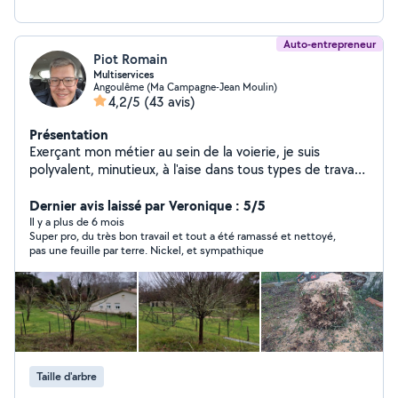
Auto-entrepreneur
Piot Romain
Multiservices
Angoulême (Ma Campagne-Jean Moulin)
4,2/5
(43 avis)
Présentation
Exerçant mon métier au sein de la voierie, je suis
polyvalent, minutieux, à l'aise dans tous types de travaux
intérieur et extérieur. Tous type de travaux extérieur:
entretien, taille, tonte, élagage, créations de massifs,
Dernier avis laissé par Veronique : 5/5
de potagers et de poulailler... Création de clôture à
Il y a plus de 6 mois
Super pro, du très bon travail et tout a été ramassé et nettoyé,
panneau rigide... Nettoyage Karcher divers. Tout type
pas une feuille par terre. Nickel, et sympathique
de peinture extérieur. Bricolage.... Intérieur : bricolage,
peinture, montage meubles, ponçage, rénovation, pose
de cuisine, faïence... N'hésitez pas à me contacter pour
toute question. Devis gratuit sur demande.
Taille d'arbre