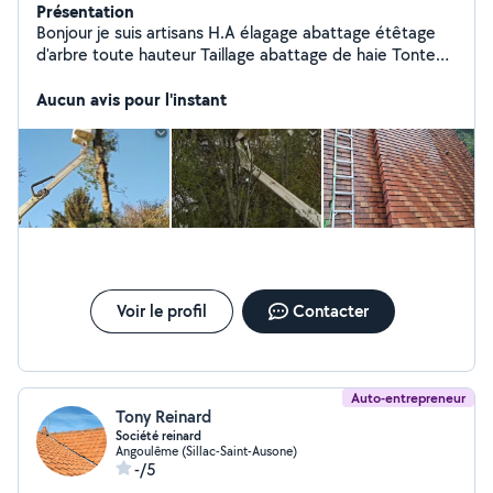
Présentation
Bonjour je suis artisans H.A élagage abattage étêtage
d'arbre toute hauteur Taillage abattage de haie Tonte
de pelouse Entretien de jardin Évacuation de tout
végétaux gravât Pose de clôture Je fait aussi Nettoyage
Aucun avis pour l'instant
de toiture Réparation de toiture débouchage et
réparation de gouttière Plus petit travaux
Voir le profil
Contacter
Auto-entrepreneur
Tony Reinard
Société reinard
Angoulême (Sillac-Saint-Ausone)
-/5