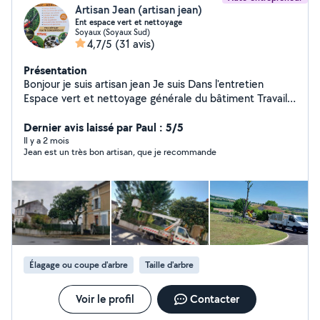
Artisan Jean (artisan jean)
Ent espace vert et nettoyage
Soyaux (Soyaux Sud)
4,7/5
(31 avis)
Présentation
Bonjour je suis artisan jean Je suis Dans l'entretien
Espace vert et nettoyage générale du bâtiment Travaille
avec nacelle si besoin Dans l'entretien D'espace vert Je
fais tout ce qui est abattage d'arbres étetage d'arbres
Dernier avis laissé par Paul : 5/5
Entretien de jardin Taille de haie abattage de haie tonte
Il y a 2 mois
Jean est un très bon artisan, que je recommande
de pelouse Débroussaillage évacuation des végétaux
Taille d'arbre Mise en forme des arbres Dessouchage
Pose de clôture Et dans l'entretien du bâtiment Je fais
tout ce qui est Nettoyage et Hydro-fuge toiture façade
Muret Dallage pignon Hangar et toiture métallique
Nettoyage et débouchage de gouttière
Élagage ou coupe d'arbre
Taille d'arbre
Voir le profil
Contacter