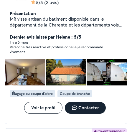
5/5
(2 avis)
Présentation
MR visse artisan du batiment disponible dans le
département de la Charente et les départements voisin
déplacement et devis gratuit sous 48h Recherche de
fuite urgente Pose de bâche Travaux de rénovation de
Dernier avis laissé par Helene : 5/5
couverture Tous travaux de zinguerie Déplacement
Il y a 5 mois
Personne très réactive et professionnelle je recommande
24/24 7j/7 Peinture intérieur extérieur façade pignon
vivement
muret Demoussage toiture Nettoyage de façade muret
dallage Pose d'hydrofuge colorée et incolore Travaux de
maçonnerie ESPACE VERT taille d'arbres de haies
Élagage à la nacelle évacuation des déchets verts
Travaux soigné et garantie
Élagage ou coupe d'arbre
Coupe de branche
Voir le profil
Contacter
Auto-entrepreneur