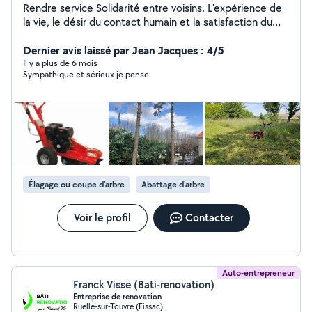
Rendre service Solidarité entre voisins. L'expérience de
la vie, le désir du contact humain et la satisfaction du
voisin qui fait appel à moi. Rendre service ne veut pas
dire gratuité.....
Dernier avis laissé par Jean Jacques : 4/5
Il y a plus de 6 mois
Sympathique et sérieux je pense
Élagage ou coupe d'arbre
Abattage d'arbre
Voir le profil
Contacter
Auto-entrepreneur
Franck Visse (Bati-renovation)
Entreprise de renovation
Ruelle-sur-Touvre (Fissac)