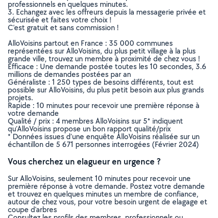
professionnels en quelques minutes.
3. Echangez avec les offreurs depuis la messagerie privée et
sécurisée et faites votre choix !
C’est gratuit et sans commission !
AlloVoisins partout en France : 35 000 communes
représentées sur AlloVoisins, du plus petit village à la plus
grande ville, trouvez un membre à proximité de chez vous !
Efficace : Une demande postée toutes les 10 secondes, 3.6
millions de demandes postées par an
Généraliste : 1 250 types de besoins différents, tout est
possible sur AlloVoisins, du plus petit besoin aux plus grands
projets.
Rapide : 10 minutes pour recevoir une première réponse à
votre demande
Qualité / prix : 4 membres AlloVoisins sur 5* indiquent
qu’AlloVoisins propose un bon rapport qualité/prix
* Données issues d’une enquête AlloVoisins réalisée sur un
échantillon de 5 671 personnes interrogées (Février 2024)
Vous cherchez un elagueur en urgence ?
Sur AlloVoisins, seulement 10 minutes pour recevoir une
première réponse à votre demande. Postez votre demande
et trouvez en quelques minutes un membre de confiance,
autour de chez vous, pour votre besoin urgent de elagage et
coupe d'arbres
Consultez les profils des membres, professionnels ou