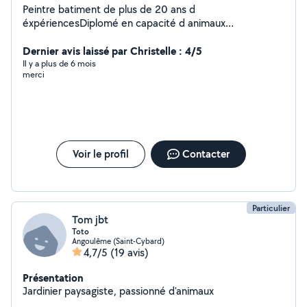
Peintre batiment de plus de 20 ans d
éxpériencesDiplomé en capacité d animaux
domestiquesVide maison et déménagementEtudie
toutes propositionsA votre sérvice.
Dernier avis laissé par Christelle : 4/5
Il y a plus de 6 mois
merci
Voir le profil
Contacter
Particulier
Tom jbt
Toto
Angoulême (Saint-Cybard)
4,7/5
(19 avis)
Présentation
Jardinier paysagiste, passionné d'animaux