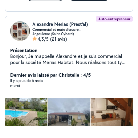
Auto-entrepreneur
Alexandre Merias (Prest'al)
Commercial et main d'œuvre...
Angoulême (Saint-Cybard)
4,3/5
(21 avis)
Présentation
Bonjour, Je m'appelle Alexandre et je suis commercial
pour la société Merias Habitat. Nous réalisons tout type
de couverture, ainsi que le traitement du bois, le
démoussage de toiture, l'isolation, la ventilation et le
Dernier avis laissé par Christelle : 4/5
placoplâtre. N'hésitez pas à me contacter pour tout
Il y a plus de 6 mois
merci
type de projet. Nous saurons vous apporter les
meilleurs prestataires dans le cas où nous ne
maîtriserions pas un domaine en particulier.