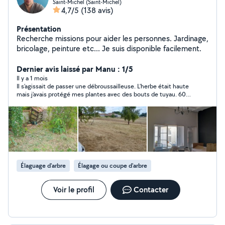
Saint-Michel (Saint-Michel)
4,7/5
(138 avis)
Présentation
Recherche missions pour aider les personnes. Jardinage,
bricolage, peinture etc... Je suis disponible facilement.
Dernier avis laissé par Manu : 1/5
Il y a 1 mois
Il s’agissait de passer une débroussailleuse. L’herbe était haute
mais j’avais protégé mes plantes avec des bouts de tuyau. 60
euros 3 quart d’heure et une grande partie de les plantes
rasées. Je déconseille
Élaguage d'arbre
Élagage ou coupe d'arbre
Voir le profil
Contacter