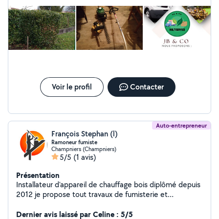
Voir le profil
Contacter
Auto-entrepreneur
François Stephan (l)
Ramoneur fumiste
Champniers (Champniers)
5/5
(1 avis)
Présentation
Installateur d'appareil de chauffage bois diplômé depuis
2012 je propose tout travaux de fumisterie et
l'installation: - Poêle à bois -Poêle à granulés -Insert -
Cheminées sur mesure -Tubage de cheminées -
Dernier avis laissé par Celine : 5/5