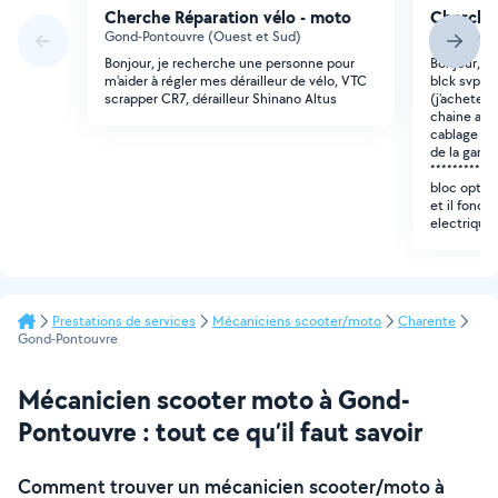
Cherche Réparation vélo - moto
Cherche 
Gond-Pontouvre (Ouest et Sud)
Angoulême
Bonjour, je recherche une personne pour
Bonjour, J'
m'aider à régler mes dérailleur de vélo, VTC
blck svp : 
scrapper CR7, dérailleur Shinano Altus
(j'achetera
chaine a ch
cablage ele
de la garni
********* m
bloc optiqu
et il fonct
electrique
Prestations de services
Mécaniciens scooter/moto
Charente
Gond-Pontouvre
Mécanicien scooter moto à Gond-
Pontouvre : tout ce qu’il faut savoir
Comment trouver un mécanicien scooter/moto à