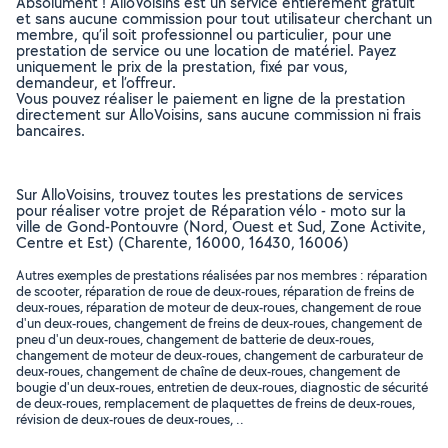
Absolument ! AlloVoisins est un service entièrement gratuit
et sans aucune commission pour tout utilisateur cherchant un
membre, qu’il soit professionnel ou particulier, pour une
prestation de service ou une location de matériel. Payez
uniquement le prix de la prestation, fixé par vous,
demandeur, et l’offreur.
Vous pouvez réaliser le paiement en ligne de la prestation
directement sur AlloVoisins, sans aucune commission ni frais
bancaires.
Sur AlloVoisins, trouvez toutes les prestations de services
pour réaliser votre projet de Réparation vélo - moto sur la
ville de Gond-Pontouvre (Nord, Ouest et Sud, Zone Activite,
Centre et Est) (Charente, 16000, 16430, 16006)
Autres exemples de prestations réalisées par nos membres : réparation
de scooter, réparation de roue de deux-roues, réparation de freins de
deux-roues, réparation de moteur de deux-roues, changement de roue
d'un deux-roues, changement de freins de deux-roues, changement de
pneu d'un deux-roues, changement de batterie de deux-roues,
changement de moteur de deux-roues, changement de carburateur de
deux-roues, changement de chaîne de deux-roues, changement de
bougie d'un deux-roues, entretien de deux-roues, diagnostic de sécurité
de deux-roues, remplacement de plaquettes de freins de deux-roues,
révision de deux-roues de deux-roues, ..