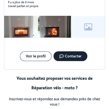
Ramonage -Entretien de poêle à granulés -Entretien de
Il y a plus de 6 mois
travail parfait et propre
chaudière fioul Jai un CAP de metallier serrurier soudeur
je propose mes services dans ce milieu, et d'autres
Corp de métier je suis très bricoleur.
Voir le profil
Contacter
Vous souhaitez proposer vos services de
Réparation vélo - moto ?
Inscrivez-vous et répondez aux demandes près de chez
vous !