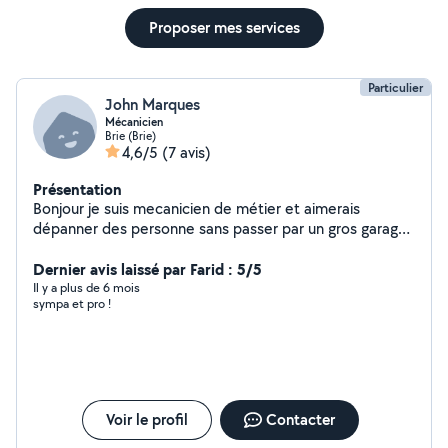
Proposer mes services
Particulier
John Marques
Mécanicien
Brie (Brie)
4,6/5
(7 avis)
Présentation
Bonjour je suis mecanicien de métier et aimerais
dépanner des personne sans passer par un gros garage
avec se beau système de allo voisin si besoin hésiter
pas je suis a votre écoute. Cordialement
Dernier avis laissé par Farid : 5/5
Il y a plus de 6 mois
sympa et pro !
Voir le profil
Contacter