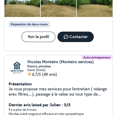
Réparation de deux-roues
Voir le profil
Contacter
Auto-entrepreneur
Nicolas Monteiro (Monteiro services)
Peintre, plombier
Garat (Garat)
4,7/5
(49 avis)
Présentation
Je vous propose mes services pour l'entretien ( vidange
avec filtres,...), passage à la valise sur tout type de
voiture et changement de pièces automobile (
remplacement de pièces du train roulant, plaquettes,..)
Dernier avis laissé par Julien : 5/5
Je fais aussi entretien des espace vert (tonte,
Il y a plus de 6 mois
Nicolas a été soigneux efficace et très sympathique
débroussaillage, taille..), plomberie, peinture,