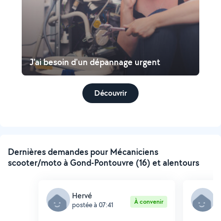
J'ai besoin d'un dépannage urgent
Découvrir
Dernières demandes pour Mécaniciens
scooter/moto à Gond-Pontouvre (16) et alentours
Hervé
L
À convenir
postée à 07:41
p