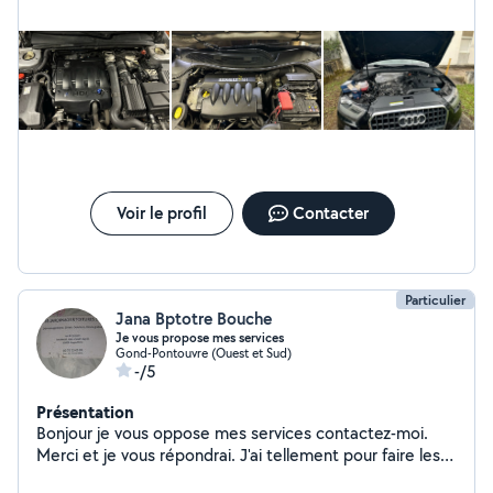
electricité.. Multiservice, je suis bon bricoleur donc
n'hésiter pas à me demander. Possibilité de location de
matériel professionnel ( karcher, débroussailleuse, etc )
Voir le profil
Contacter
Particulier
Jana Bptotre Bouche
Je vous propose mes services
Gond-Pontouvre (Ouest et Sud)
-/5
Présentation
Bonjour je vous oppose mes services contactez-moi.
Merci et je vous répondrai. J'ai tellement pour faire les
déménagements espaces verts. Et les vides maisons.