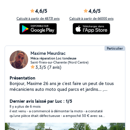
4,6/5
4,6/5
Calculé à partir de 48731 avis
Calculé à partir de 66000 avis
Particulier
Maxime Meurdrac
Méca réparation Loc tondeuse
Saint-Yrieix-sur-Charente (Nord Centre)
3,3/5
(7 avis)
Présentation
Bonjour, Maxime 26 ans je c'est faire un peut de tous
mécaniciens auto moto quad parcs et jardins... ,
chauffeur avec tous mes permis de conduire sauf le
transport en commun tonte débroussaillage bricolage
Dernier avis laissé par Luc : 1/5
en tous genres ne pas hésiter à me contacter Tonte
Il y a plus de 6 mois
il est venu - a commencé à démonter la moto - a constaté
Débroussaillage Location de matériel Dépannage a
qu'une pièce était défectueuse - a empoché 50 € avec sa
domicile Récupération de matériels de jardin HS
promesse de revenir ....il ne répond plus mort ou voyou voleur ?
!