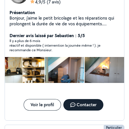
4,9/5
(7 avis)
Présentation
Bonjour, j'aime le petit bricolage et les réparations qui
prolongent la durée de vie de vos équipements.
Titulaire d'un CAP de menuiserie, je peux vous assurer le
montage de mobilier, de fixations murales et beaucoup
Dernier avis laissé par Sebastien : 5/5
d'interventions me sont accessibles en fonction de mon
Il y a plus de 6 mois
réactif et disponible ( intervention la journée même ! ). je
outillage. Disponible, je serai ravi de vous aider dans vos
recommande ce Monsieur.
projets.
Voir le profil
Contacter
Particulier