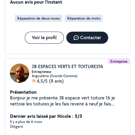
Aucun avis pour l'instant
Réparation de deux-roues
Réparation de moto
Voir le profil
Contacter
Entreprise
JB ESPACES VERTS ET TOITURES16
Entrepreneur
Angoulême (Grande Garenne)
4,5/5
(8 avis)
Présentation
Bonjour je me présente JB espace vert toiture 16 je
nettoie les toitures je les fais revenir à neuf je fais
élagage espace vert peinture bâtiment façadier
débarrassement de maison multiservices contactez-moi
Dernier avis laissé par Nicole : 5/5
merci car je peux vous faire des devis et des factures
Il y a plus de 6 mois
Diligent
merci