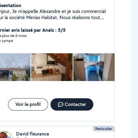
ésentation
lle Alexandre et je suis commercial
ur la société Merias Habitat. Nous réalisons tout
e de couverture, ainsi que le traitement du bois, le
oussage de toiture, l'isolation, la ventilation et le
nier avis laissé par Anaïs : 5/5
acoplâtre. N'hésitez pas à me contacter pour tout
y a plus de 6 mois
s sympa
pe de projet. Nous saurons vous apporter les
illeurs prestataires dans le cas où nous ne
triserions pas un domaine en particulier.
Voir le profil
Contacter
Particulier
David fleurance