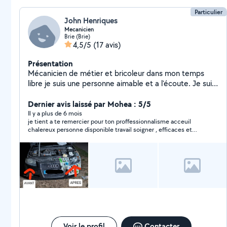
Particulier
John Henriques
Mecanicien
Brie (Brie)
4,5/5
(17 avis)
Présentation
Mécanicien de métier et bricoleur dans mon temps
libre je suis une personne aimable et a l'écoute. Je suis
ici pour aider des personnes qui ont besoin. Merci
Dernier avis laissé par Mohea : 5/5
Il y a plus de 6 mois
je tient a te remercier pour ton proffessionnalisme acceuil
chalereux personne disponible travail soigner , efficaces et
rapide je recommande fortement tres bonne personnes
s'adapte pour tout type de réparation aucun regret pour ma
part
Voir le profil
Contacter