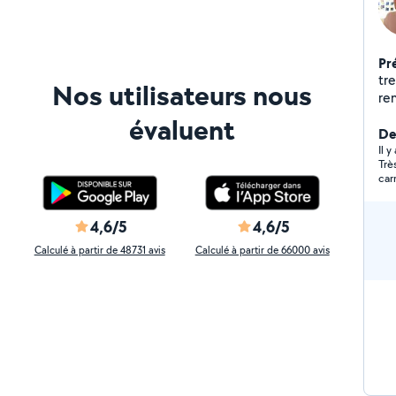
Pr
tres 
Nos utilisateurs nous
remorq
Marteau
évaluent
Maç
De
Il 
Trè
car
trè
ceu
4,6/5
4,6/5
Calculé à partir de 48731 avis
Calculé à partir de 66000 avis