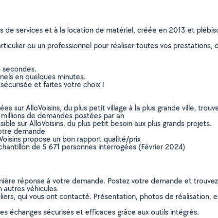
ns de services et à la location de matériel, créée en 2013 et plébi
culier ou un professionnel pour réaliser toutes vos prestations, d
s secondes.
nnels en quelques minutes.
sécurisée et faites votre choix !
sur AlloVoisins, du plus petit village à la plus grande ville, tro
 millions de demandes postées par an
ible sur AlloVoisins, du plus petit besoin aux plus grands projets.
votre demande
oVoisins propose un bon rapport qualité/prix
chantillon de 5 671 personnes interrogées (Février 2024)
remière réponse à votre demande. Postez votre demande et trouve
n autres véhicules
ers, qui vous ont contacté. Présentation, photos de réalisation, exp
s échanges sécurisés et efficaces grâce aux outils intégrés.