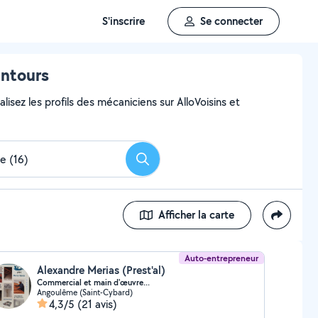
S'inscrire
Se connecter
entours
lisez les profils des mécaniciens sur AlloVoisins et
Rechercher
Afficher la carte
Auto-entrepreneur
Alexandre Merias (Prest'al)
Commercial et main d'œuvre...
Angoulême (Saint-Cybard)
4,3/5
(21 avis)