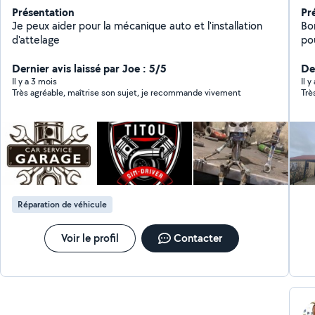
Présentation
Pr
Je peux aider pour la mécanique auto et l'installation
Bonjour, Je m'appe
d'attelage
po
typ
Dernier avis laissé par Joe : 5/5
dém
Der
pl
Il y a 3 mois
Il 
Très agréable, maîtrise son sujet, je recommande vivement
Trè
ty
me
maî
Réparation de véhicule
Voir le profil
Contacter