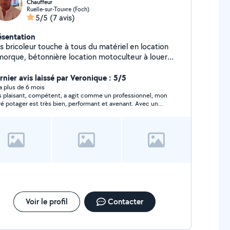
Chauffeur
Ruelle-sur-Touvre (Foch)
5/5
(7 avis)
ésentation
bricoleur touche à tous du matériel en location
ue, bétonnière location motoculteur à louer
 piqueur Échafaudages petit matériel
onnerie élaboration de terrasse en beton Etc... n
rnier avis laissé par Veronique : 5/5
esitez pas à demander
y a plus de 6 mois
s plaisant, compétent, a agit comme un professionnel, mon
ré potager est très bien, performant et avenant. Avec un
s bon esprit: "on a le matériel, pourquoi pas ne pas aider
x qui n'en ont pas, et Allo voisins est là pour ça"
Voir le profil
Contacter