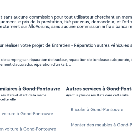
et sans aucune commission pour tout utilisateur cherchant un membre
uement le prix de la prestation, fixé par vous, demandeur, et l’offr
rectement sur AlloVoisins, sans aucune commission ni frais bancaire
our réaliser votre projet de Entretien - Réparation autres véhicules
 de camping car, réparation de tracteur, réparation de tondeuse autoportée, i
ment d'autoradio, réparation d'un kart, ..
imilaires à Gond-Pontouvre
Autres services à Gond-Pon
e résultats et étant de la même
Ayant le plus de résultats dans cette ville
cette ville
Bricoler à Gond-Pontouvre
e voiture à Gond-Pontouvre
Monter des meubles à Gond-P
en voiture à Gond-Pontouvre