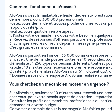
Comment fonctionne AlloVoisins ?
AlloVoisins c’est la marketplace leader dédiée aux prestatio
de membres, dont 300 000 professionnels.
Postez votre demande et trouvez proche de chez vous un parti
rapport qualité/prix.
Facilitez votre quotidien en 3 étapes :
1. Postez votre demande : indiquez votre besoin en quelque
2. Recevez des réponses d’offreurs particuliers et professio
3. Echangez avec les offreurs depuis la messagerie privée et 
C’est gratuit et sans commission !
AlloVoisins partout en France : 35 000 communes représentées 
Efficace : Une demande postée toutes les 10 secondes, 3.6
Généraliste : 1 250 types de besoins différents, tout est poss
Rapide : 10 minutes pour recevoir une première réponse à 
Qualité / prix : 4 membres AlloVoisins sur 5* indiquent qu’All
* Données issues d’une enquête AlloVoisins réalisée sur un é
Vous cherchez un mécanicien moteur en urgence ?
Sur AlloVoisins, seulement 10 minutes pour recevoir une p
chez vous, pour votre besoin urgent de entretien - réparatio
Consultez les profils des membres, professionnels ou particuli
demande et à votre budget.
Conversez ensemble depuis la messagerie AlloVoisins pour de