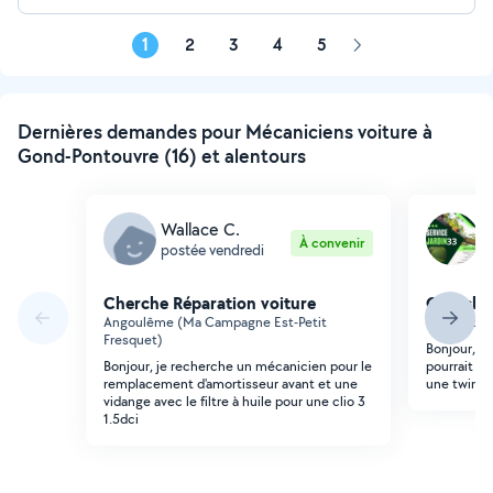
1
2
3
4
5
Page
suivante
Dernières demandes pour Mécaniciens voiture à
Gond-Pontouvre (16) et alentours
Wallace C.
J
À convenir
postée vendredi
p
Cherche Réparation voiture
Cherche 
Angoulême (Ma Campagne Est-Petit
Gond-Pont
Fresquet)
Bonjour, j
Bonjour, je recherche un mécanicien pour le
pourrait me
remplacement d'amortisseur avant et une
une twingo
vidange avec le filtre à huile pour une clio 3
1.5dci