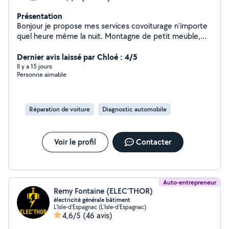
Présentation
Bonjour je propose mes services covoiturage n'importe
quel heure méme la nuit. Montagne de petit meuble,
petit déménagement, détente massage, ballade, et
Dernier avis laissé par Chloé : 4/5
recherche a me faire de nouveaux amis entre voisins
Il y a 15 jours
Personne aimable
Réparation de voiture
Diagnostic automobile
Voir le profil
Contacter
Auto-entrepreneur
Remy Fontaine (ELEC’THOR)
électricité générale bâtiment
L'Isle-d'Espagnac (L'Isle-d'Espagnac)
4,6/5
(46 avis)