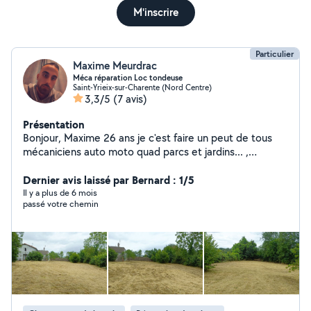
M'inscrire
Particulier
Maxime Meurdrac
Méca réparation Loc tondeuse
Saint-Yrieix-sur-Charente (Nord Centre)
3,3/5
(7 avis)
Présentation
Bonjour, Maxime 26 ans je c'est faire un peut de tous
mécaniciens auto moto quad parcs et jardins... ,
chauffeur avec tous mes permis de conduire sauf le
transport en commun tonte débroussaillage bricolage
Dernier avis laissé par Bernard : 1/5
en tous genres ne pas hésiter à me contacter Tonte
Il y a plus de 6 mois
passé votre chemin
Débroussaillage Location de matériel Dépannage a
domicile Récupération de matériels de jardin HS