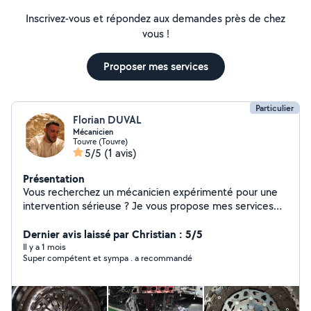
Inscrivez-vous et répondez aux demandes près de chez
vous !
Proposer mes services
Particulier
Florian DUVAL
Mécanicien
Touvre (Touvre)
5/5
(1 avis)
Présentation
Vous recherchez un mécanicien expérimenté pour une
intervention sérieuse ? Je vous propose mes services
pour l'entretien complet et la réparation de votre
véhicule (petite et grosse mécanique). Mes prestations
Dernier avis laissé par Christian : 5/5
: Diagnostic électronique : Analyse et résolution de
Il y a 1 mois
Super compétent et sympa . a recommandé
pannes complexes. Mécanique générale : Distribution,
embrayage, freinage, trains roulants, moteur. Entretien
complet : Vidanges, révisions et remise à niveau selon
préconisations constructeurs. Hésitez pas a me