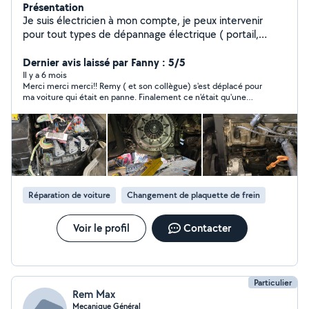
Présentation
Je suis électricien à mon compte, je peux intervenir
pour tout types de dépannage électrique ( portail,
VMC, tableau électrique, ect) Vous pouvez également
m'appeler pour un projet de modification ou rénovation
Dernier avis laissé par Fanny : 5/5
de votre installation électrique, je réalise des devis
Il y a 6 mois
Merci merci merci!! Remy ( et son collègue) s'est déplacé pour
gratuitement dans toute la Charente et rapidement ! Au
ma voiture qui était en panne. Finalement ce n'était qu'une
plaisir de vous lire.
simple panne de carburant ( ça démarre mieux quand on pense
à en remettre :) ) Ne pouvant pas me déplacer, ils sont allés
me chercher du carburant. Je recommande 1000 fois!
Réparation de voiture
Changement de plaquette de frein
Voir le profil
Contacter
Particulier
Rem Max
Mecanique Général