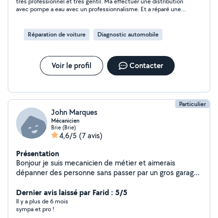
très professionnel et très gentil. Ma effectuer une distribution
avec pompe a eau avec un professionnalisme. Et a réparé une
fuite qui a été mal fait par les précédents mécanicien. Merci
encore
Réparation de voiture
Diagnostic automobile
Voir le profil
Contacter
Particulier
John Marques
Mécanicien
Brie (Brie)
4,6/5
(7 avis)
Présentation
Bonjour je suis mecanicien de métier et aimerais
dépanner des personne sans passer par un gros garage
avec se beau système de allo voisin si besoin hésiter
pas je suis a votre écoute. Cordialement
Dernier avis laissé par Farid : 5/5
Il y a plus de 6 mois
sympa et pro !