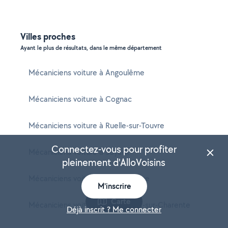
Villes proches
Ayant le plus de résultats, dans le même département
Mécaniciens voiture à Angoulême
Mécaniciens voiture à Cognac
Mécaniciens voiture à Ruelle-sur-Touvre
Connectez-vous pour profiter
Mécaniciens voiture à Soyaux
pleinement d'AlloVoisins
Mécaniciens voiture à La Couronne
M'inscrire
Carte
Mécaniciens voiture à Saint-Yrieix-sur-Charente
Déjà inscrit ? Me connecter