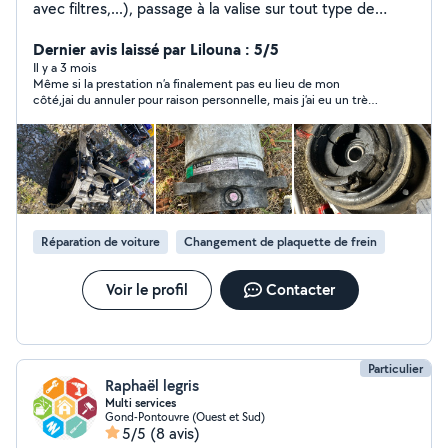
avec filtres,...), passage à la valise sur tout type de
voiture et changement de pièces automobile (
remplacement de pièces du train roulant, plaquettes,..)
Dernier avis laissé par Lilouna : 5/5
Je fais aussi entretien des espace vert (tonte,
Il y a 3 mois
Même si la prestation n’a finalement pas eu lieu de mon
débroussaillage, taille..), plomberie, peinture,
côté,jai du annuler pour raison personnelle, mais j’ai eu un très
electricité.. Multiservice, je suis bon bricoleur donc
bon contact. Personne réactive, agréable,a l'ecoute et
n'hésiter pas à me demander. Possibilité de location de
professionnelle.Je recommande à 100% merci beaucoup
matériel professionnel ( karcher, débroussailleuse, etc )
Réparation de voiture
Changement de plaquette de frein
Voir le profil
Contacter
Particulier
Raphaël legris
Multi services
Gond-Pontouvre (Ouest et Sud)
5/5
(8 avis)