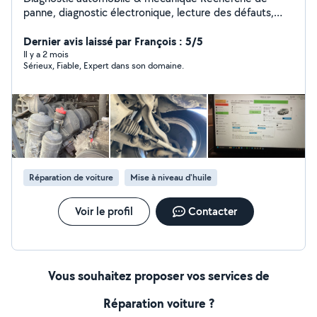
panne, diagnostic électronique, lecture des défauts,
codage, adaptations, clés automobiles. Je réalise
également les réparations mécaniques courantes :
Dernier avis laissé par François : 5/5
entretien, freins, suspension, distribution, embrayage,
Il y a 2 mois
Sérieux, Fiable, Expert dans son domaine.
etc. Secteur Angoulême - Nersac - Sireuil.
Réparation de voiture
Mise à niveau d'huile
Voir le profil
Contacter
Vous souhaitez proposer vos services de
Réparation voiture ?