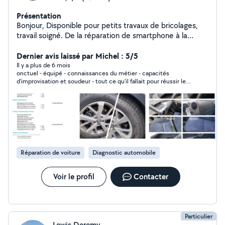
Présentation
Bonjour, Disponible pour petits travaux de bricolages,
travail soigné. De la réparation de smartphone à la
réparation,entretien et nettoyage de véhicules je suis
autodidactes et peux accomplir de nombreuses tâches.
Dernier avis laissé par Michel : 5/5
Je possède le matériel et les compétences alors
Il y a plus de 6 mois
onctuel - équipé - connaissances du métier - capacités
n'attendez plus appelez moi DM Recti'Clean. Personnes
d'improvisation et soudeur - tout ce qu'il fallait pour réussir le
non sérieuses s'abstenir, utilisez svp le numéro
boulot dans les délais estimés !
uniquement pour les appels de prestations. Je bloque
automatiquement les WhatsApp.
Réparation de voiture
Diagnostic automobile
Voir le profil
Contacter
Particulier
Lewis Deremy