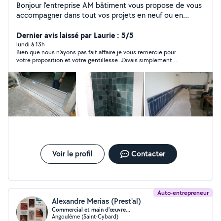
Bonjour l'entreprise AM bâtiment vous propose de vous
accompagner dans tout vos projets en neuf ou en
rénovation en essayant de respecter votre budget dans
la plaquisterie, en plomberie, en menuiseries, en
Dernier avis laissé par Laurie : 5/5
revêtement de sol, en cuisine, et en SDB, petite
lundi à 13h
Bien que nous n'ayons pas fait affaire je vous remercie pour
maçonnerie ect..avec une expérience de 11ans dans le
votre proposition et votre gentillesse. J'avais simplement
bâtiment et de 4ans dans les espaces verts. Hésitez
trouvé quelqu'un avant sinon je n'aurais pas hésité
pas à me contacter. Secteur toute la Charente, voir
Dordogne, gironde. Cordialement.
Voir le profil
Contacter
Auto-entrepreneur
Alexandre Merias (Prest'al)
Commercial et main d'œuvre...
Angoulême (Saint-Cybard)