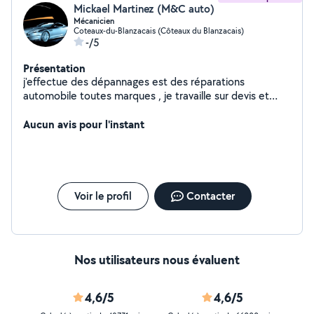
Mickael Martinez (M&C auto)
Mécanicien
Coteaux-du-Blanzacais (Côteaux du Blanzacais)
-/5
Présentation
j'effectue des dépannages est des réparations
automobile toutes marques , je travaille sur devis et
facturation, et fait de mon mieux pour arrangé mes
clients. j'accepte la pose des pièces achetez par vos
Aucun avis pour l'instant
soins ou je peux vous les fournir. pour toutes question
n'hésitez pas a me contacté.
Voir le profil
Contacter
Nos utilisateurs nous évaluent
4,6/5
4,6/5