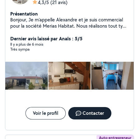
4,3/5
(21 avis)
Présentation
Bonjour, Je m'appelle Alexandre et je suis commercial
pour la société Merias Habitat. Nous réalisons tout type
de couverture, ainsi que le traitement du bois, le
démoussage de toiture, l'isolation, la ventilation et le
Dernier avis laissé par Anaïs : 5/5
placoplâtre. N'hésitez pas à me contacter pour tout
Il y a plus de 6 mois
Très sympa
type de projet. Nous saurons vous apporter les
meilleurs prestataires dans le cas où nous ne
maîtriserions pas un domaine en particulier.
Voir le profil
Contacter
Auto-entrepreneur