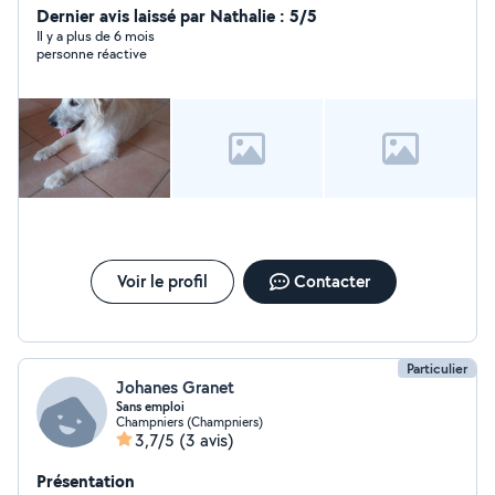
rendre visite
Dernier avis laissé par Nathalie : 5/5
Il y a plus de 6 mois
personne réactive
Voir le profil
Contacter
Particulier
Johanes Granet
Sans emploi
Champniers (Champniers)
3,7/5
(3 avis)
Présentation