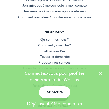
Je n'arrive pas à me connecter à mon compte
Je n'arrive pas à m'inscrire depuis le site web
Comment réinitialiser / modifier mon mot de passe
PRÉSENTATION
Qui sommes-nous ?
Comment ça marche ?
AlloVoisins Pro
Toutes les demandes
Proposer mes services
Livre « Le futur de l'économie collaborative »
Connectez-vous pour profiter
AlloVoisins en France
pleinement d'AlloVoisins
Espace presse
Partenaires et Grands Comptes
Recrutement
M'inscrire
Carte
Déjà inscrit ? Me connecter
INFORMATIONS LÉGALES