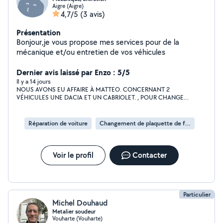
Aigre (Aigre)
4,7/5
(3 avis)
Présentation
Bonjour,je vous propose mes services pour de la
mécanique et/ou entretien de vos véhicules
Dernier avis laissé par Enzo : 5/5
Il y a 14 jours
NOUS AVONS EU AFFAIRE À MATTEO. CONCERNANT 2
VÉHICULES UNE DACIA ET UN CABRIOLET. , POUR CHANGER
DES DISQUES DE FREIN, VIDANGE, ET CERTAINES RÉVISIONS
NOUS AVONS ÉTÉ TRÈS AGRÉABLEMENT SURPRIS DE SES
COMPÉTENCES POUR CE JEUNE HOMME AMBITIEUX. , ET DE
Réparation de voiture
Changement de plaquette de frein
PLUS, TRÈS COURTOIS. CORRECT SYMPATHIQUE ET SURTOUT
TRÈS HONNÊTE. AU NIVEAU TARIF. " SANS AUCUN DOUTE
NOUS LE GARDONS COMME GARAGISTE ATTITRÉ. " ** MAIS
BON, SI VOUS EN AVEZ BESOIN, N'HÉSITEZ PAS !! PAS TROP
Voir le profil
Contacter
LONGTEMPS CAR SI J'EN AI BESOIN QUE JE PUISSE LE
CONTACTER. !!!! JE RIGOLE. À TRÈS VITE POUR UNE AUTRE
AVENTURE FRÉDÉRIC ET BETTY
Particulier
Michel Douhaud
Metalier soudeur
Vouharte (Vouharte)