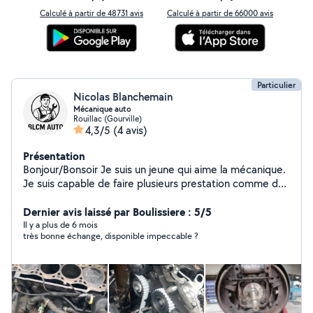
Calculé à partir de 48731 avis
Calculé à partir de 66000 avis
Particulier
Nicolas Blanchemain
Mécanique auto
Rouillac (Gourville)
4,3/5
(4 avis)
Présentation
Bonjour/Bonsoir Je suis un jeune qui aime la mécanique.
Je suis capable de faire plusieurs prestation comme des
: Vidange, frein, amortisseur, rotule, roulement, joint,
distribution, embrayage et bien plus Pour toute
Dernier avis laissé par Boulissiere : 5/5
demande de prestation envoyer moi un message.
Il y a plus de 6 mois
très bonne échange, disponible impeccable ?