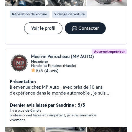
Réparation de voiture
Vidange de voiture
Voir le profil
Contacter
Auto-entrepreneur
Meelvin Perrocheau (MP AUTO)
Mécanicien
Mansle-les-Fontaines (Mansle)
5/5
(4 avis)
Présentation
Bienvenue chez MP Auto , avec près de 10 ans
d'expérience dans le monde automobile , je suis
aujourd'hui ravi de proposer mes services. Garage
ambulant je me déplace à votre domicile, sur votre lieu
Dernier avis laissé par Sandrine : 5/5
de travail et encore , sur le secteur Charente et
Il y a plus de 6 mois
professionnel fiable et compétant, je le recommande
alentours. N'hésitez pas à me contacter par téléphone
vivement.
ou mail pour tout devis. Merci et à bientôt