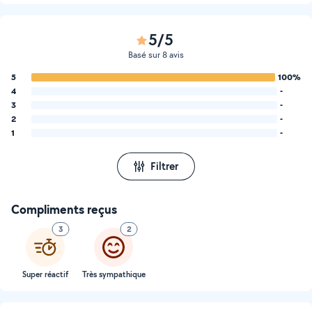
5/5
Basé sur 8 avis
5
100%
4
-
3
-
2
-
1
-
Filtrer
Compliments reçus
3
2
Super réactif
Très sympathique