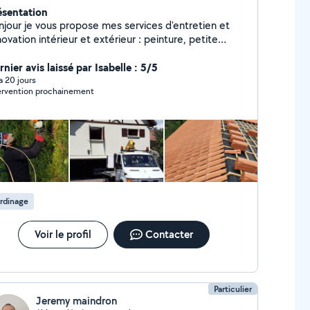
ésentation
njour je vous propose mes services d'entretien et
vation intérieur et extérieur : peinture, petite
çonnerie nettoyage de toiture, nettoyage et
paration des gouttière, réparation murette et
nier avis laissé par Isabelle : 5/5
re grille fer forgé ..... travaux propre et soigné
 a 20 jours
ervention prochainement
rci
rdinage
Voir le profil
Contacter
Particulier
Jeremy maindron