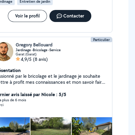
rdinage
Entretien de jardin
Voir le profil
Contacter
Particulier
Gregory Bellouard
Jardinage -Bricolage -Service
Garat (Garat)
4,9/5
(8 avis)
ésentation
sionné par le bricolage et le jardinage je souhaite
ttre à profit mes connaissances et mon savoir faire
 service des personnes dans le besoin. Volontaire et
iculeux j'aime le travail bien fait. N'hésitez pas à me
nier avis laissé par Nicole : 5/5
tacter pour tonte de pelouse, petit élagage, taille
y a plus de 6 mois
ci
haie, nettoyage façade et tuile, bricolage intérieur
extérieur maison. (Voir photo). Bien à vous.