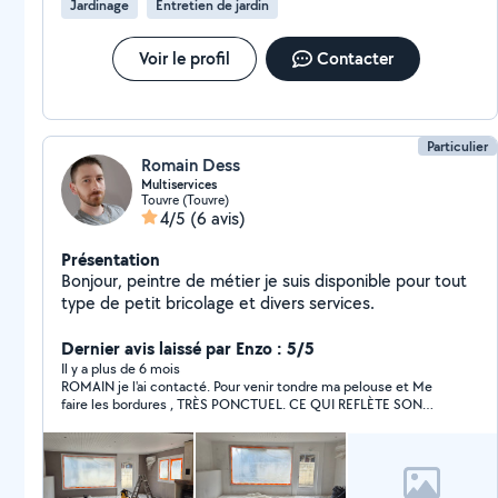
Jardinage
Entretien de jardin
Voir le profil
Contacter
Particulier
Romain Dess
Multiservices
Touvre (Touvre)
4/5
(6 avis)
Présentation
Bonjour, peintre de métier je suis disponible pour tout
type de petit bricolage et divers services.
Dernier avis laissé par Enzo : 5/5
Il y a plus de 6 mois
ROMAIN je l'ai contacté. Pour venir tondre ma pelouse et Me
faire les bordures , TRÈS PONCTUEL. CE QUI REFLÈTE SON
SÉRIEUX , TRÈS TRÈS CORRECT NIVEAU PRIX , TRAVAILLE
RAPIDE , SOIGNER ET PROPRE , JE NE REGRETTE PAS DE
L'AVOIR FAIT VENIR. J'ai d'autres petits travaux à faire , et je
n'oublierai pas de. REVENIR VERS LUI " FAITES LUI CONFIANCE,
IL EST AMBITIEUX ET A BESOIN DE TRAVAILLER " À TRÈS