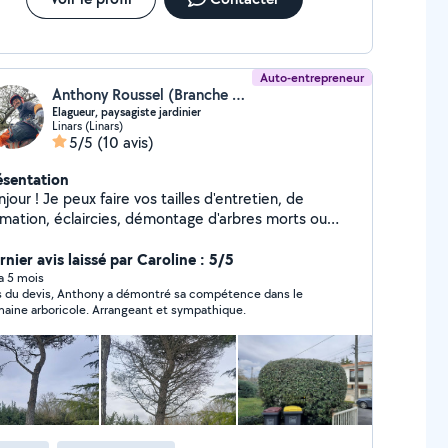
Auto-entrepreneur
Anthony Roussel (Branche & Nature EI)
Elagueur, paysagiste jardinier
Linars (Linars)
5/5
(10 avis)
ésentation
x faire vos tailles d'entretien, de
rmation, éclaircies, démontage d'arbres morts ou
gereux, nids de chenilles, installation de nichoir à
seaux , décorations en hauteur pour événements...
nier avis laissé par Caroline : 5/5
lus taille de haies, débroussailleuse, tonte,
 a 5 mois
s du devis, Anthony a démontré sa compétence dans le
 Un service sur mesure pour des jardins
aine arboricole. Arrangeant et sympathique.
aux et sûrs.