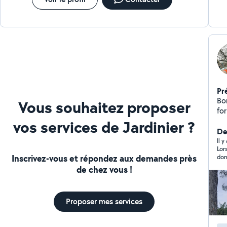
Pr
Bonjour ! Je peu
Vous souhaitez proposer
fo
dan
vos services de Jardinier ?
oi
Der
Inc
Il y
Lor
désherbage.
Inscrivez-vous et répondez aux demandes près
dom
be
de chez vous !
Proposer mes services