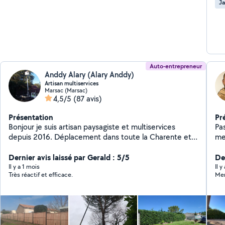
Ja
Auto-entrepreneur
Anddy Alary (Alary Anddy)
Artisan multiservices
Marsac (Marsac)
4,5/5
(87 avis)
Présentation
Pr
Bonjour je suis artisan paysagiste et multiservices
Pas
depuis 2016. Déplacement dans toute la Charente et
me
département voisin je reste à votre disposition pour
au
tout renseignement et devis gratuit. Voici mes
Dernier avis laissé par Gerald : 5/5
mét
Der
prestations : Élagage et abattage tout hauteur avec ou
con
Il y a 1 mois
Il 
Très réactif et efficace.
Mer
sans camion nacelle Taille de haie Tonte et
de 
débroussaillage toute surface Pose de clôture souple
et 
ou rigide avec soubassement béton Pose de panneau
claustra Petite maçonnerie Peinture intérieur extérieur
Nettoyage et hydrofuge de couverture Vérification de