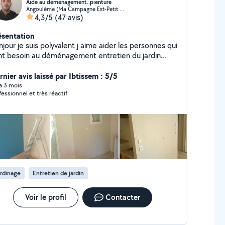
Aide au déménagement..pienture
Angoulême (Ma Campagne Est-Petit Fresquet)
4,3/5
(47 avis)
ésentation
jour je suis polyvalent j aime aider les personnes qui
 au déménagement entretien du jardin
inture est au ménage
nier avis laissé par Ibtissem : 5/5
 a 3 mois
fessionnel et très réactif
rdinage
Entretien de jardin
Voir le profil
Contacter