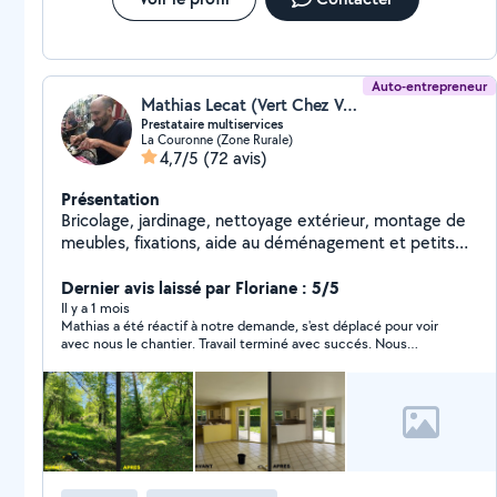
Auto-entrepreneur
Mathias Lecat (Vert Chez Vous)
Prestataire multiservices
La Couronne (Zone Rurale)
4,7/5
(72 avis)
Présentation
Bricolage, jardinage, nettoyage extérieur, montage de
meubles, fixations, aide au déménagement et petits
travaux. Travail sérieux et soigné, intervention rapide.
Dernier avis laissé par Floriane : 5/5
Il y a 1 mois
Mathias a été réactif à notre demande, s'est déplacé pour voir
avec nous le chantier. Travail terminé avec succés. Nous
recommandons Mathias et ferons appel à lui pour d'autres
petits travaux.