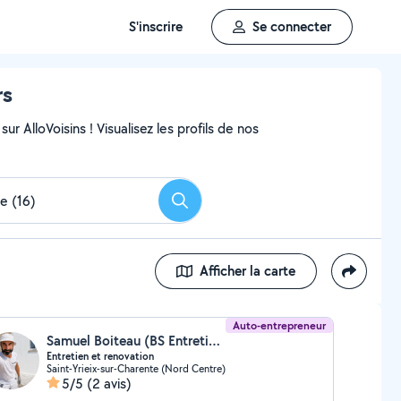
S'inscrire
Se connecter
rs
ur AlloVoisins ! Visualisez les profils de nos
Rechercher
Afficher la carte
Auto-entrepreneur
Samuel Boiteau (BS Entretien rénovation)
Entretien et renovation
Saint-Yrieix-sur-Charente (Nord Centre)
5/5
(2 avis)