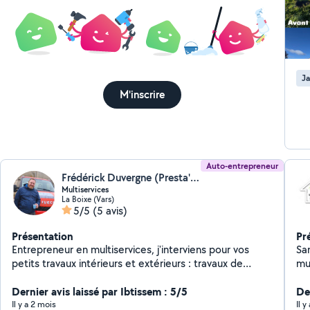
Ja
M'inscrire
Auto-entrepreneur
Frédérick Duvergne (Presta' Maison Jardin)
Multiservices
La Boixe (Vars)
5/5
(5 avis)
Présentation
Pr
Entrepreneur en multiservices, j'interviens pour vos
Sa
petits travaux intérieurs et extérieurs : travaux de
mul
jardinage, petite maçonnerie, nettoyages courants,
se
aménagement, clôture, ... Professionnel déclaré, je
Dernier avis laissé par Ibtissem : 5/5
bri
De
m'engage à fournir un travail soigné, ponctuel et réalisé
pe
Il y a 2 mois
Il 