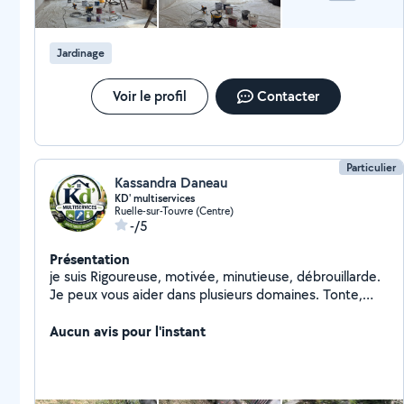
BIENTÔT. FRÉDÉRIC
Jardinage
Voir le profil
Contacter
Particulier
Kassandra Daneau
KD' multiservices
Ruelle-sur-Touvre (Centre)
-/5
Présentation
je suis Rigoureuse, motivée, minutieuse, débrouillarde.
Je peux vous aider dans plusieurs domaines. Tonte,
débroussaillage, peinture, aide ménagère, aide aux
courses, compagnie
Aucun avis pour l'instant