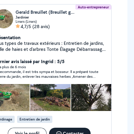
Auto-entrepreneur
Gerald Breuillet (Breuillet gerald)
Jardinier
Linars (Linars)
4,7/5
(28 avis)
ésentation
 types de travaux extérieurs : Entretien de jardins,
lle de haies et d'arbres Tonte Élagage Débarrassage
 garage, grange, box Credit d'impôts à 50%,
ponible 7j/7j. Devis gratuit sur demande, n'hésitez
nier avis laissé par Ingrid : 5/5
s à me contacter pour toutes demandes Contactez
y a plus de 6 mois
recommande, il est très sympa et bosseur. Il a préparé toute
i de préférence au 06/20/94/78/34
terre du jardin, enlever les mauvaises herbes ,Amener des
s de terreau évacuer tous les déchets en déchetterie,
lqu’un d’agréable et qui travaille bien.?
rdinage
Entretien de jardin
Voir le profil
Contacter