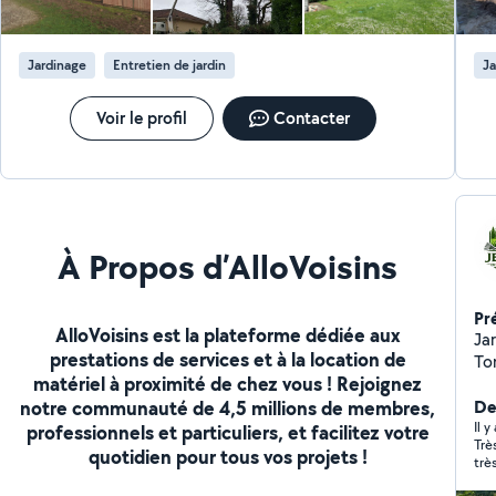
toiture (fuite.....) Crédit d'impôt à 50 % n'hésitez pas à
me contacter pour toute demande de renseignement
ou de devis je reste à votre disposition 7 jours sur 7
Jardinage
Entretien de jardin
Ja
Intervention d'urgence 7 jours sur 7 24 sur 24
Voir le profil
Contacter
À Propos d’AlloVoisins
Pr
AlloVoisins est la plateforme dédiée aux
Jar
prestations de services et à la location de
To
matériel à proximité de chez vous ! Rejoignez
Ka
notre communauté de 4,5 millions de membres,
Ect Sérieux, soigné et à l'écoute de vos
De
m'
Il y
professionnels et particuliers, et facilitez votre
Trè
ent
quotidien pour tous vos projets !
trè
pr
pro