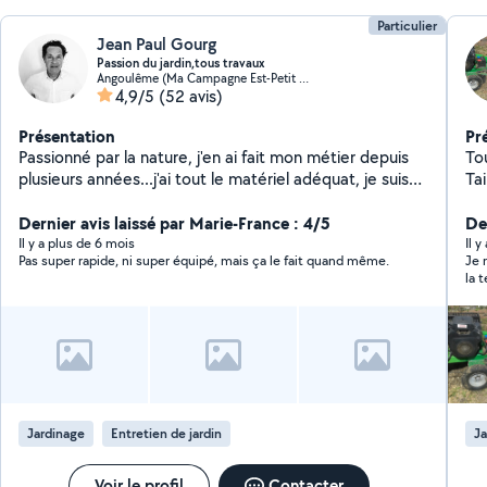
Particulier
Jean Paul Gourg
Passion du jardin,tous travaux
Angoulême (Ma Campagne Est-Petit Fresquet)
4,9/5
(52 avis)
Présentation
Pr
Passionné par la nature, j'en ai fait mon métier depuis
Tous
plusieurs années...j'ai tout le matériel adéquat, je suis
Tai
toutefois ouvert à différents types de prestations, de
de
par ma curiosité.débarras de garage, maison, grenier
Dernier avis laissé par Marie-France : 4/5
dis
Der
etc. Ouvert a toute demande.
pa
Il y a plus de 6 mois
Il 
Pas super rapide, ni super équipé, mais ça le fait quand même.
Je 
mo
la 
sac
que
Jardinage
Entretien de jardin
Ja
Voir le profil
Contacter