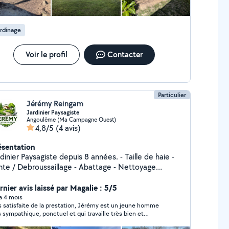
rdinage
Voir le profil
Contacter
Particulier
Jérémy Reingam
Jardinier Paysagiste
Angoulême (Ma Campagne Ouest)
4,8/5
(4 avis)
ésentation
dinier Paysagiste depuis 8 années. - Taille de haie -
nte / Debroussaillage - Abattage - Nettoyage
rcher - Évacuation déchets - Ramassage de feuilles -
 besoins, je
rnier avis laissé par Magalie : 5/5
adapte à chaque demande, que ce soit pour un
 a 4 mois
s satisfaite de la prestation, Jérémy est un jeune homme
retien ponctuel ou régulier. Mon objectif : un jardin
s sympathique, ponctuel et qui travaille très bien et
opre, entretenu et agréable à vivre.
prement. Je le recommande vivement.