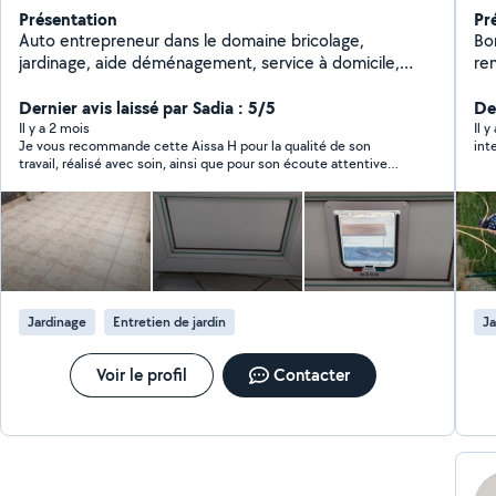
Présentation
Pr
Auto entrepreneur dans le domaine bricolage,
Bo
jardinage, aide déménagement, service à domicile,
reno
montage de meubles, nettoyage et dans tous les
ma
travaux.(petits travaux de maçonnerie, terrassement,
Dernier avis laissé par Sadia : 5/5
ré
Der
peinture) N'hésitez pas à me contacter Cordialement
peintu
Il y a 2 mois
Il y
Je vous recommande cette Aissa H pour la qualité de son
int
me
travail, réalisé avec soin, ainsi que pour son écoute attentive
des consignes
Jardinage
Entretien de jardin
Ja
Voir le profil
Contacter