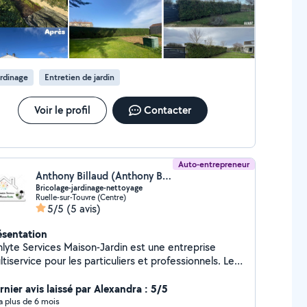
rdinage
Entretien de jardin
Voir le profil
Contacter
Auto-entrepreneur
Anthony Billaud (Anthony Billaud EI)
Bricolage-jardinage-nettoyage
Ruelle-sur-Touvre (Centre)
5/5
(5 avis)
ésentation
nlyte Services Maison-Jardin est une entreprise
tiservice pour les particuliers et professionnels. Les
rvices proposés sont répartis en 3 pôles: Le
colage intérieur ou extérieur (travaux de finition,
rnier avis laissé par Alexandra : 5/5
tites réparations, aménagement intérieur, montage
y a plus de 6 mois