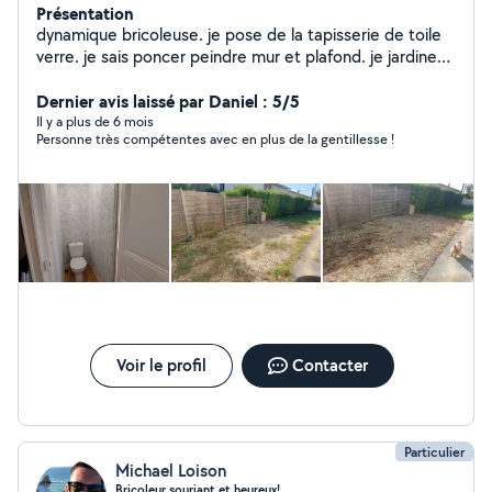
Présentation
dynamique bricoleuse. je pose de la tapisserie de toile
verre. je sais poncer peindre mur et plafond. je jardine
également et peux vous aider aussi a déménager. Je
monte également des meubles et entretenir vos jardins.
Dernier avis laissé par Daniel : 5/5
bref n'hésitez pas à me demander des renseignements
Il y a plus de 6 mois
Personne très compétentes avec en plus de la gentillesse !
complémentaires je vous répondrais avec grand plaisir.
Voir le profil
Contacter
Particulier
Michael Loison
Bricoleur souriant et heureux!