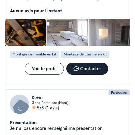
week-end. Je vous promets sérieux et maîtrise du
travail. Merci.
Aucun avis pour l'instant
Montage de meuble en kit
Montage de cuisine en kit
Voir le profil
Contacter
Particulier
Kevin
Gond-Pontouvre (Nord)
5/5
(1 avis)
Présentation
Je n'ai pas encore renseigné ma présentation.