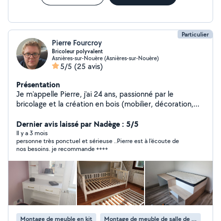
Particulier
Pierre Fourcroy
Bricoleur polyvalent
Asnières-sur-Nouère (Asnières-sur-Nouère)
5/5
(25 avis)
Présentation
Je m'appelle Pierre, j'ai 24 ans, passionné par le
bricolage et la création en bois (mobilier, décoration,
étagères...), je propose mon aide pour vos petits
travaux du quotidien. Je suis sérieux, efficace et je suis
Dernier avis laissé par Nadège : 5/5
également véhiculé. N'hésitez pas à me contacter !
Il y a 3 mois
personne très ponctuel et sérieuse ..Pierre est à l'écoute de
nos besoins. je recommande ++++
Montage de meuble en kit
Montage de meuble de salle de bain en kit