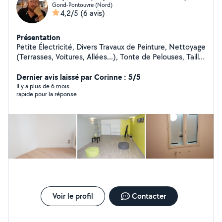
Gond-Pontouvre (Nord)
4,2/5
(6 avis)
Présentation
Petite Électricité, Divers Travaux de Peinture, Nettoyage
(Terrasses, Voitures, Allées...), Tonte de Pelouses, Taille
de Haies et d'Arbustes, Montage de Meubles en Kit,
Livraison de Courses, Assistance Informatique, etc...
Dernier avis laissé par Corinne : 5/5
Il y a plus de 6 mois
rapide pour la réponse
Voir le profil
Contacter