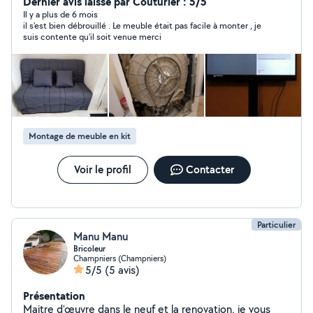
informatique, web ou tout autre selon vos besoins ...
Dernier avis laissé par Couturier : 5/5
attentif et rigoureux, je prendrais à coeur les tâches que
Il y a plus de 6 mois
il s'est bien débrouillé . Le meuble était pas facile à monter , je
vous me confierez.
suis contente qu'il soit venue merci
Montage de meuble en kit
Voir le profil
Contacter
Particulier
Manu Manu
Bricoleur
Champniers (Champniers)
5/5
(5 avis)
Présentation
Maitre d'œuvre dans le neuf et la renovation, je vous