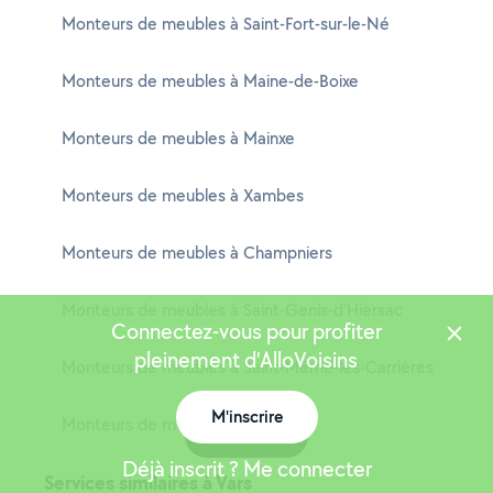
Monteurs de meubles à Saint-Fort-sur-le-Né
Monteurs de meubles à Maine-de-Boixe
Monteurs de meubles à Mainxe
Monteurs de meubles à Xambes
Monteurs de meubles à Champniers
Monteurs de meubles à Saint-Genis-d'Hiersac
Connectez-vous pour profiter
pleinement d'AlloVoisins
Monteurs de meubles à Saint-Même-les-Carrières
M'inscrire
Monteurs de meubles à Feuillade
Carte
Déjà inscrit ? Me connecter
Services similaires à Vars