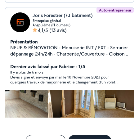
Auto-entrepreneur
Joris Forestier (FJ batiment)
Entreprise général
Angoulême (l'Houmeau)
4,1/5
(13 avis)
Présentation
NEUF & RÉNOVATION - Menuiserie INT / EXT - Serrurier
dépannage 24h/24h - Charpente/Couverture - Cloisons
sèche - Peinture - Second œuvre
Dernier avis laissé par Fabrice : 1/5
Il y a plus de 6 mois
Devis signé et envoyé par mail le 10 Novembre 2023 pour
quelques travaux de maçonnerie et le changement d'un volet,
le 15 Novembre il me confirme avoir reçu le virement de
l'acompte. Plusieurs appels sans réponse, et quand il daigne
répondre il nous annonce qu'il n'a reçu que la moitié du
volet...qu'il nous recontacte plus tard pour nous donner une
date de travaux (nous sommes déjà arrivés en janvier 2024) .
Depuis silence radio. A ce jour les travaux ne sont pas fait,
malgré l'encaissement de l'acompte de 294 euros. Il ne répond
plus au téléphone, ni aux mails ni aux SMS. Une mise en
demeure a été envoyée, toujours aucune réponse. Nous
entamons les démarches pour que les travaux se fassent ou
qu'il nous rembourse l'acompte perçu. Je suis très déçu , le