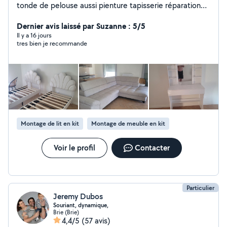
tonde de pelouse aussi pienture tapisserie réparation
volets roulants et serrure installation luminaires et
ventilateur au plafond,installation robot tondeuse etc.
Dernier avis laissé par Suzanne : 5/5
Il y a 16 jours
tres bien je recommande
Montage de lit en kit
Montage de meuble en kit
Voir le profil
Contacter
Particulier
Jeremy Dubos
Souriant, dynamique,
Brie (Brie)
4,4/5
(57 avis)