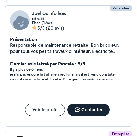
Particulier
Joel Guinfolleau
retraité
Fléac (Fléac)
5/5
(20 avis)
Présentation
Responsable de maintenance retraité. Bon bricoleur.
pour tout vos petits travaux d’intérieur. Électricité,
parquet, carrelage, tapisserie, peinture etc ...Travail
soigné. Accepte les CESU
Dernier avis laissé par Pascale : 5/5
Il y a plus de 6 mois
je n'ai pas encore fait affaire avec lui, mais il est venu constater
ce qu'il y'avait à faire et il a été d'une gentillesse énorme ainsi
que de très bons conseils, j'ai été très touchée. Joël c'est
quelqu'un que je vous recommande vivement .
Voir le profil
Contacter
Entreprise