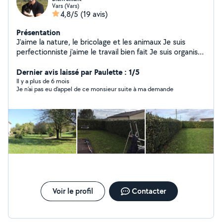
Vars (Vars)
4,8/5
(19 avis)
Présentation
J'aime la nature, le bricolage et les animaux Je suis
perfectionniste j'aime le travail bien fait Je suis organisé
et travail proprement J'entretiens un parc de 4000m2
Je peint je pose de la tapisserie du carrelage Petit
Dernier avis laissé par Paulette : 1/5
travaux de maçonnerie ( chape reagrage...) Si je
Il y a plus de 6 mois
Je n’ai pas eu d’appel de ce monsieur suite à ma demande
m'engage sur un chantier c'est que je sais que je suis
capable sinon je ne m engage pas Ma seule motivation
est que le client soit satisfait et heureux du résultat
Voir le profil
Contacter