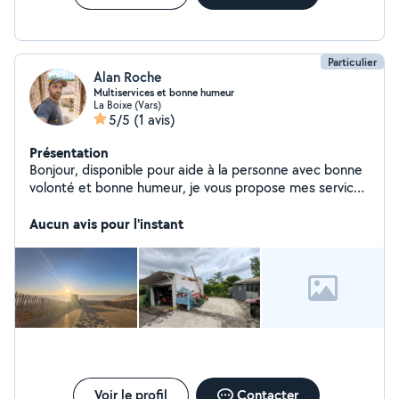
Particulier
Alan Roche
Multiservices et bonne humeur
La Boixe (Vars)
5/5
(1 avis)
Présentation
Bonjour, disponible pour aide à la personne avec bonne
volonté et bonne humeur, je vous propose mes services
dans le domaine du déplacement de personnes
meubles ou encombrants, la livraisons, le jardinage,
Aucun avis pour l'instant
l'entretiens de piscines et la photographie d événement
ou immoblier. Je peux également sous condition et
suivant disponibilité faire des soins et massages
relaxant.
Voir le profil
Contacter