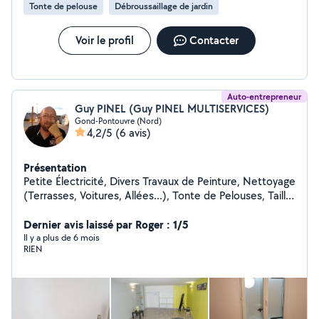
Tonte de pelouse
Débroussaillage de jardin
Voir le profil
Contacter
Auto-entrepreneur
Guy PINEL (Guy PINEL MULTISERVICES)
Gond-Pontouvre (Nord)
4,2/5
(6 avis)
Présentation
Petite Électricité, Divers Travaux de Peinture, Nettoyage
(Terrasses, Voitures, Allées...), Tonte de Pelouses, Taille
de Haies et d'Arbustes, Montage de Meubles en Kit,
Livraison de Courses, Assistance Informatique, etc...
Dernier avis laissé par Roger : 1/5
Il y a plus de 6 mois
RIEN