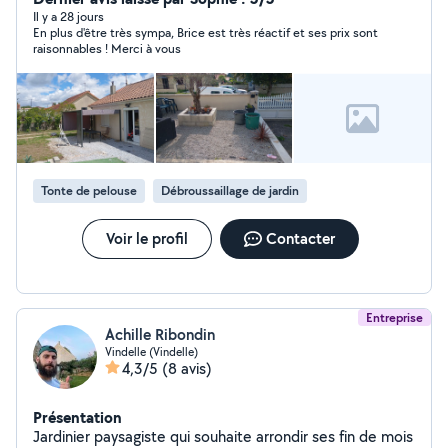
funéraire, débouchage évacuation (wc, évier)tout les
Il y a 28 jours
En plus d'être très sympa, Brice est très réactif et ses prix sont
petits travaux de maison également ne pas hésiter à me
raisonnables ! Merci à vous
contacter
Tonte de pelouse
Débroussaillage de jardin
Voir le profil
Contacter
Entreprise
Achille Ribondin
Vindelle (Vindelle)
4,3/5
(8 avis)
Présentation
Jardinier paysagiste qui souhaite arrondir ses fin de mois