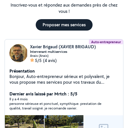
Inscrivez-vous et répondez aux demandes près de chez
vous !
Proposer mes services
Auto-entrepreneur
Xavier Brigaud (XAVIER BRIGAUD)
Intervenant multiservices
Anais (Anais)
5/5
(4 avis)
Présentation
Bonjour, Auto-entrepreneur sérieux et polyvalent, je
vous propose mes services pour vos travaux du
quotidien, en intérieur comme en extérieur.
Interventions soignées, efficaces et au juste prix.
Dernier avis laissé par Mrtch : 5/5
Prestations proposées : Jardinage, tonte et entretien
Il y a 4 mois
personne sérieuse et ponctuel, sympthique. prestation de
extérieur Nettoyage de terrasse Entretien et nettoyage
qualité, travail soigné. je recomande xavier.
de piscine Petit bricolage (montage, réparations,
fixations) Dépannage et aide informatique à domicile
Rangement garage, cave ️ Débarras grange /
dépendances Déchetterie Petite mécanique (selon