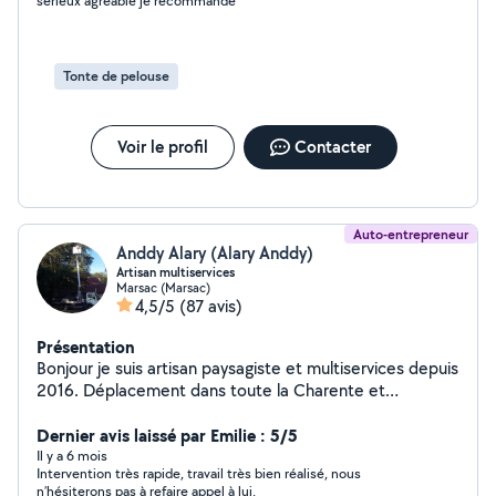
sérieux agréable je recommande
Tonte de pelouse
Voir le profil
Contacter
Auto-entrepreneur
Anddy Alary (Alary Anddy)
Artisan multiservices
Marsac (Marsac)
4,5/5
(87 avis)
Présentation
Bonjour je suis artisan paysagiste et multiservices depuis
2016. Déplacement dans toute la Charente et
département voisin je reste à votre disposition pour
tout renseignement et devis gratuit. Voici mes
Dernier avis laissé par Emilie : 5/5
prestations : Élagage et abattage tout hauteur avec ou
Il y a 6 mois
Intervention très rapide, travail très bien réalisé, nous
sans camion nacelle Taille de haie Tonte et
n’hésiterons pas à refaire appel à lui.