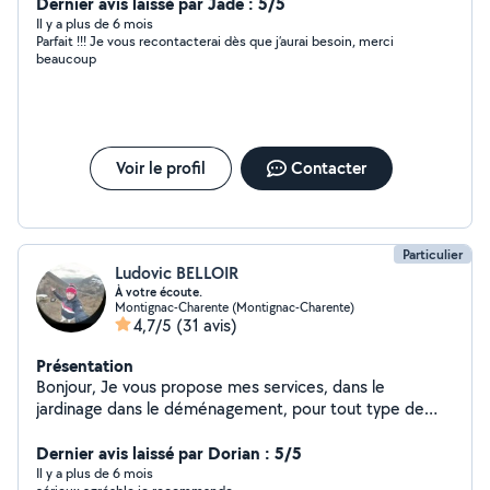
Dernier avis laissé par Jade : 5/5
Il y a plus de 6 mois
Parfait !!! Je vous recontacterai dès que j’aurai besoin, merci
beaucoup
Voir le profil
Contacter
Particulier
Ludovic BELLOIR
À votre écoute.
Montignac-Charente (Montignac-Charente)
4,7/5
(31 avis)
Présentation
Bonjour, Je vous propose mes services, dans le
jardinage dans le déménagement, pour tout type de
travail où vous aurez besoin de bras supplémentaire. En
souhaitant vous rendre service et en donnant le meilleur
Dernier avis laissé par Dorian : 5/5
de moi-même. Cordialement.
Il y a plus de 6 mois