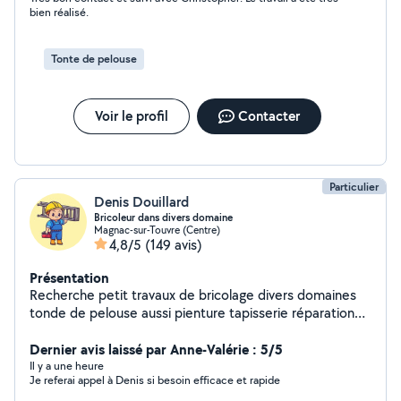
bien réalisé.
Tonte de pelouse
Voir le profil
Contacter
Particulier
Denis Douillard
Bricoleur dans divers domaine
Magnac-sur-Touvre (Centre)
4,8/5
(149 avis)
Présentation
Recherche petit travaux de bricolage divers domaines
tonde de pelouse aussi pienture tapisserie réparation
volets roulants et serrure installation luminaires et
ventilateur au plafond,installation robot tondeuse etc.
Dernier avis laissé par Anne-Valérie : 5/5
Il y a une heure
Je referai appel à Denis si besoin efficace et rapide