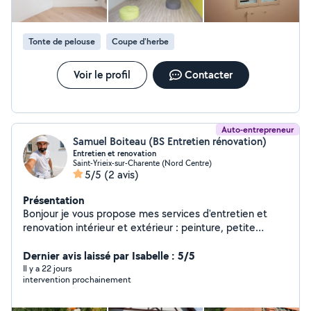
Tonte de pelouse
Coupe d'herbe
Voir le profil
Contacter
Auto-entrepreneur
Samuel Boiteau (BS Entretien rénovation)
Entretien et renovation
Saint-Yrieix-sur-Charente (Nord Centre)
5/5
(2 avis)
Présentation
Bonjour je vous propose mes services d'entretien et
renovation intérieur et extérieur : peinture, petite
maçonnerie nettoyage de toiture, nettoyage et
réparation des gouttière, réparation murette et
Dernier avis laissé par Isabelle : 5/5
peinture grille fer forgé ..... travaux propre et soigné
Il y a 22 jours
intervention prochainement
merci