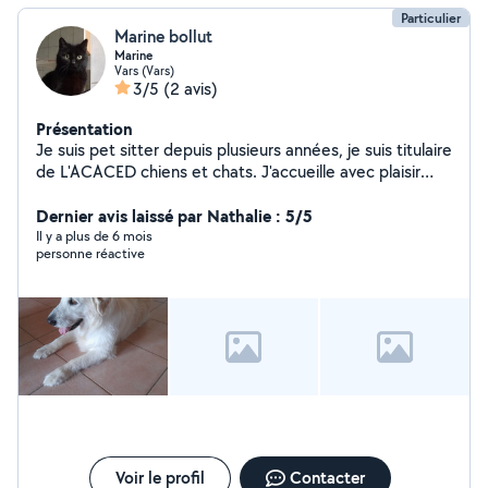
Particulier
Marine bollut
Marine
Vars (Vars)
3/5
(2 avis)
Présentation
Je suis pet sitter depuis plusieurs années, je suis titulaire
de L'ACACED chiens et chats. J'accueille avec plaisir
chiens et chats à mon domicile mais peu également
rendre visite
Dernier avis laissé par Nathalie : 5/5
Il y a plus de 6 mois
personne réactive
Voir le profil
Contacter