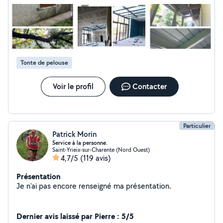
délais , pour répondre aux besoins de mes clients dans
la région . Faites confiance a Bâti Clain pour des travaux
réalisés avec soin et professionnalisme !
Tonte de pelouse
Voir le profil
Contacter
Particulier
Patrick Morin
Service à la personne.
Saint-Yrieix-sur-Charente (Nord Ouest)
4,7/5
(119 avis)
Présentation
Je n'ai pas encore renseigné ma présentation.
Dernier avis laissé par Pierre : 5/5