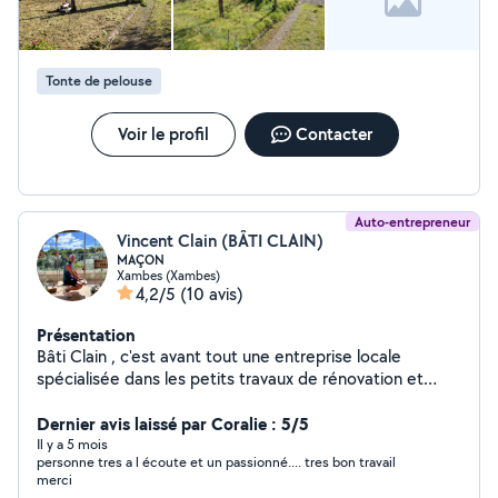
demande)
Tonte de pelouse
Voir le profil
Contacter
Auto-entrepreneur
Vincent Clain (BÂTI CLAIN)
MAÇON
Xambes (Xambes)
4,2/5
(10 avis)
Présentation
Bâti Clain , c'est avant tout une entreprise locale
spécialisée dans les petits travaux de rénovation et
d'amélioration de l'habitat. Fort d'une expérience solide
et d'une passion pour le travail bien fait , je propose des
Dernier avis laissé par Coralie : 5/5
services tels que peinture , pose de revêtement de sol
Il y a 5 mois
personne tres a l écoute et un passionné.... tres bon travail
et restauration de façade . Mon objectif : offrir un
merci
service qualité , sur mesure et dans le respect des