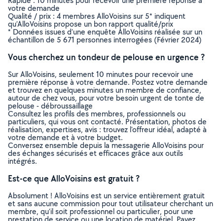
Rapide : 10 minutes pour recevoir une première réponse à
votre demande
Qualité / prix : 4 membres AlloVoisins sur 5* indiquent
qu’AlloVoisins propose un bon rapport qualité/prix
* Données issues d’une enquête AlloVoisins réalisée sur un
échantillon de 5 671 personnes interrogées (Février 2024)
Vous cherchez un tondeur de pelouse en urgence ?
Sur AlloVoisins, seulement 10 minutes pour recevoir une
première réponse à votre demande. Postez votre demande
et trouvez en quelques minutes un membre de confiance,
autour de chez vous, pour votre besoin urgent de tonte de
pelouse - débroussaillage
Consultez les profils des membres, professionnels ou
particuliers, qui vous ont contacté. Présentation, photos de
réalisation, expertises, avis : trouvez l'offreur idéal, adapté à
votre demande et à votre budget.
Conversez ensemble depuis la messagerie AlloVoisins pour
des échanges sécurisés et efficaces grâce aux outils
intégrés.
Est-ce que AlloVoisins est gratuit ?
Absolument ! AlloVoisins est un service entièrement gratuit
et sans aucune commission pour tout utilisateur cherchant un
membre, qu’il soit professionnel ou particulier, pour une
prestation de service ou une location de matériel. Payez