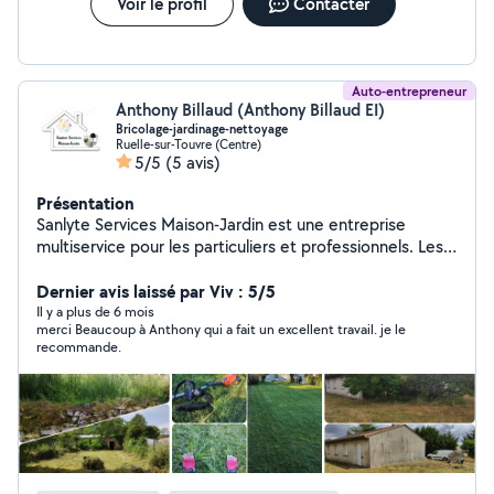
Voir le profil
Contacter
Auto-entrepreneur
Anthony Billaud (Anthony Billaud EI)
Bricolage-jardinage-nettoyage
Ruelle-sur-Touvre (Centre)
5/5
(5 avis)
Présentation
Sanlyte Services Maison-Jardin est une entreprise
multiservice pour les particuliers et professionnels. Les
services proposés sont répartis en 3 pôles: Le bricolage
intérieur ou extérieur (travaux de finition, petites
Dernier avis laissé par Viv : 5/5
réparations, aménagement intérieur, montage de
Il y a plus de 6 mois
merci Beaucoup à Anthony qui a fait un excellent travail. je le
mobilier, pose de clôture, pose de terrasse bois sur
recommande.
plots). L'entretien de vos espaces verts (entretien parcs
et jardins, tonte, taille de haies, débroussaillage, petit
élagage, évacuation des végétaux, arrosage des
jardins). Le nettoyage courant du bâtiment (nettoyage
toiture, façade, terrasse, dallage, panneaux solaire,
piscine, monuments funéraires)