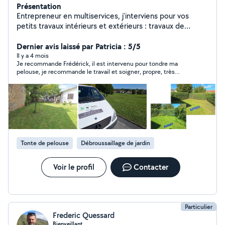
Présentation
Entrepreneur en multiservices, j'interviens pour vos
petits travaux intérieurs et extérieurs : travaux de
jardinage, petite maçonnerie, nettoyages courants,
aménagement, clôture, ... Professionnel déclaré, je
Dernier avis laissé par Patricia : 5/5
m'engage à fournir un travail soigné, ponctuel et réalisé
Il y a 4 mois
Je recommande Frédérick, il est intervenu pour tondre ma
dans le respect des règles et des délais annoncés.
pelouse, je recommande le travail et soigner, propre, très
Certaines prestations sont éligibles au crédit d'impôt
réactif ce monsieur très professionnel je recommande je
Services à la Personne (50%), selon la réglementation
l’appellerai pour mes prochaines prestations !
en vigueur. Devis clair et gratuit. Intervention rapide.
Tonte de pelouse
Débroussaillage de jardin
Voir le profil
Contacter
Particulier
Frederic Quessard
Bienveillant