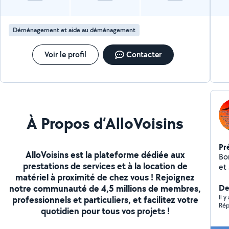
Déménagement et aide au déménagement
Voir le profil
Contacter
À Propos d’AlloVoisins
Pr
AlloVoisins est la plateforme dédiée aux
Bonj
prestations de services et à la location de
et J'
matériel à proximité de chez vous ! Rejoignez
Couve
notre communauté de 4,5 millions de membres,
Co
De
Terr
Il 
professionnels et particuliers, et facilitez votre
Rép
Pose de 
quotidien pour tous vos projets !
Po
Él