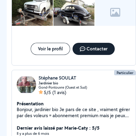
Voir le profil
Contacter
Particulier
Stéphane SOULAT
Jardinier bio
Gond-Pontouvre (Ouest et Sud)
5/5
(1 avis)
Présentation
Bonjour, jardinier bio Je pars de ce site , vraiment gérer
par des voleurs = abonnement premium mais je peux
pas accéder à une offre à deux kilomètres sans
rajouter de l'argent, merci sale con
Dernier avis laissé par Marie-Caty : 5/5
Il y a plus de 6 mois