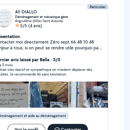
Particulier
Ali DIALLO
Déménagement et mécanique géne
Angoulême (Sillac-Saint-Ausone)
5/5
(4 avis)
ésentation
ntacter moi directement Zéro sept 66 48 10 48
jour à tous, si on peut se rendre utile pourquoi pas
s un particulier -- / Je vous propose mes services
r l'entretien voiture ( vidange, avec filtre
nier avis laissé par Bella : 5/5
),changement des pièces ( triangle, bras , joints
 a 3 mois
 était très réactif et sympathique en m’aident déplacer des
aquettes, disques etc...) -- / Vous avez besoin d'un
bles. Je recommande Ali sans hésitation.
up de main pour un déménagement ou aide de
ménagement ou déplacement des meubles etc -- /
 tondre votre gazon ou tailler une haie sans oublier
vous disposez les matériels, --/ Vous avez des gravas
autres dont vous voulez sortir, --/ Besoin de charger
harger un camion N'hésitez pas à me contacter
out vos besoins merci à vous, vous pouvez
éménagement et aide au déménagement
alement me joindre sur le zéro sept 66 48 10 48 si
utefois vous n'avez pas eu de réponse de ma part
Voir le profil
Contacter