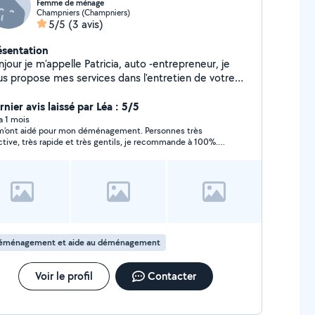
Femme de ménage
Champniers (Champniers)
5/5
(3 avis)
ésentation
jour je m'appelle Patricia, auto -entrepreneur, je
us propose mes services dans l'entretien de votre
isons, repassage, ainsi que tout autres petit services
us avez besoin de courses ou de vous rendre à un
nier avis laissé par Léa : 5/5
ndez-vous médical. Je suis dynamique , discrète et
 a 1 mois
 m’ont aidé pour mon déménagement. Personnes très
e travail bien fait Si vous avez besoin de plus
ctive, très rapide et très gentils, je recommande à 100%.
informations, n'hésitez pas à me contacter pour en
ci beaucoup encore une fois
rler ensemble.
éménagement et aide au déménagement
Voir le profil
Contacter