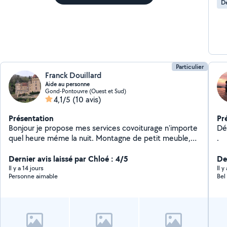
D
Particulier
Franck Douillard
Aide au personne
Gond-Pontouvre (Ouest et Sud)
4,1/5
(10 avis)
Présentation
Pr
Bonjour je propose mes services covoiturage n'importe
Dé
quel heure méme la nuit. Montagne de petit meuble,
.
petit déménagement, détente massage, ballade, et
Dernier avis laissé par Chloé : 4/5
recherche a me faire de nouveaux amis entre voisins
Der
Il y a 14 jours
Il 
Personne aimable
Bel