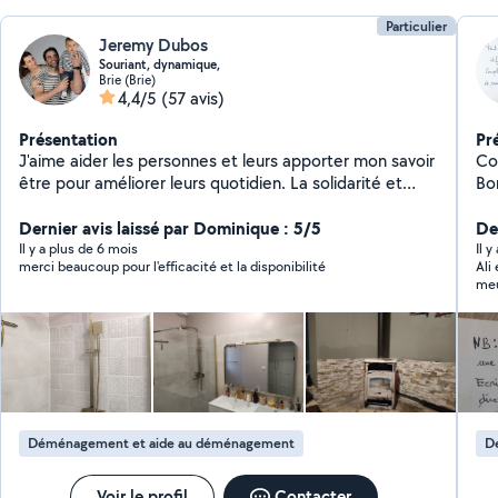
Particulier
Jeremy Dubos
Souriant, dynamique,
Brie (Brie)
4,4/5
(57 avis)
Présentation
Pr
J'aime aider les personnes et leurs apporter mon savoir
Co
être pour améliorer leurs quotidien. La solidarité et
Bon
l'entraide sont mes principes de vie
et j'sui
Dernier avis laissé par Dominique : 5/5
pou
Der
...
Il y a plus de 6 mois
Il y
merci beaucoup pour l'efficacité et la disponibilité
Ali
,pl
meu
co
dé
Pour
si 
ou 
ou déc
pour t
Déménagement et aide au déménagement
D
ég
to
Voir le profil
Contacter