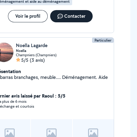
éménagement et aide au déménagement
Voir le profil
Contacter
Particulier
Noella Lagarde
Noella
Champniers (Champniers)
5/5
(3 avis)
ésentation
barras branchages, meuble.... Déménagement. Aide
nier avis laissé par Raoul : 5/5
y a plus de 6 mois
 échange et courtois