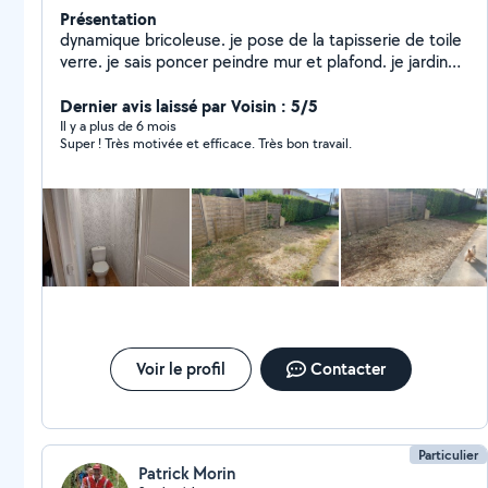
Présentation
dynamique bricoleuse. je pose de la tapisserie de toile
verre. je sais poncer peindre mur et plafond. je jardine
également et peux vous aider aussi a déménager. Je
monte également des meubles et entretenir vos
Dernier avis laissé par Voisin : 5/5
jardins. bref n'hésitez pas à me demander des
Il y a plus de 6 mois
Super ! Très motivée et efficace. Très bon travail.
renseignements complémentaires je vous répondrais
avec grand plaisir.
Voir le profil
Contacter
Particulier
Patrick Morin