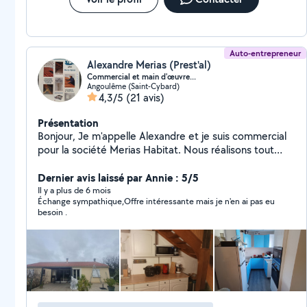
Auto-entrepreneur
Alexandre Merias (Prest'al)
Commercial et main d'œuvre...
Angoulême (Saint-Cybard)
4,3/5
(21 avis)
Présentation
Bonjour, Je m'appelle Alexandre et je suis commercial
pour la société Merias Habitat. Nous réalisons tout
type de couverture, ainsi que le traitement du bois, le
démoussage de toiture, l'isolation, la ventilation et le
Dernier avis laissé par Annie : 5/5
placoplâtre. N'hésitez pas à me contacter pour tout
Il y a plus de 6 mois
Échange sympathique,Offre intéressante mais je n'en ai pas eu
type de projet. Nous saurons vous apporter les
besoin .
meilleurs prestataires dans le cas où nous ne
maîtriserions pas un domaine en particulier.