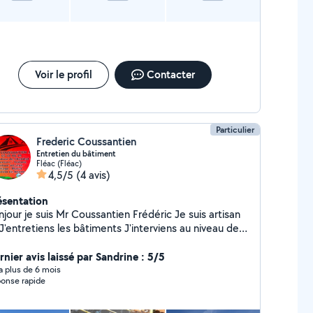
Voir le profil
Contacter
Particulier
Frederic Coussantien
Entretien du bâtiment
Fléac (Fléac)
4,5/5
(4 avis)
ésentation
our je suis Mr Coussantien Frédéric Je suis artisan
entretiens les bâtiments J'interviens au niveau des
rture Nettoyage des
uvertures/Façades/Faitage
rnier avis laissé par Sandrine : 5/5
assement/Maçonnerie/Toiture/ Peinture INT/EXT
y a plus de 6 mois
onse rapide
tapisserie Pose de gouttière en alu sur mesure
se de clôture Boiserie Entretien des Espaces verts
agage /Etétage/Abattage Taille de haie/Tonte de