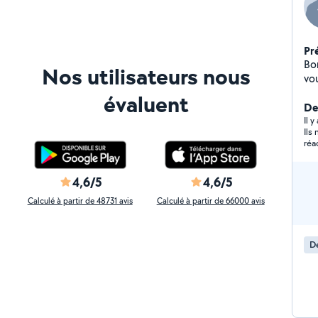
Pr
Bon
Nos utilisateurs nous
vo
ma
évaluent
vo
Der
re
Il y
Ils
aime l
réa
d'
Mer
pa
4,6/5
4,6/5
Calculé à partir de 48731 avis
Calculé à partir de 66000 avis
D