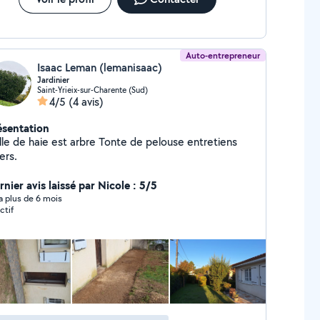
Auto-entrepreneur
Isaac Leman (lemanisaac)
Jardinier
Saint-Yrieix-sur-Charente (Sud)
4/5
(4 avis)
ésentation
ille de haie est arbre Tonte de pelouse entretiens
ers.
nier avis laissé par Nicole : 5/5
y a plus de 6 mois
ctif