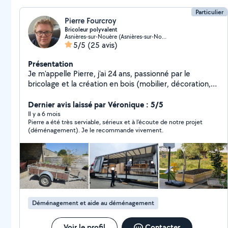
Particulier
Pierre Fourcroy
Bricoleur polyvalent
Asnières-sur-Nouère (Asnières-sur-Nouère)
5/5
(25 avis)
Présentation
Je m'appelle Pierre, j'ai 24 ans, passionné par le
bricolage et la création en bois (mobilier, décoration,
étagères...), je propose mon aide pour vos petits
travaux du quotidien. Je suis sérieux, efficace et je suis
Dernier avis laissé par Véronique : 5/5
également véhiculé. N'hésitez pas à me contacter !
Il y a 6 mois
Pierre a été très serviable, sérieux et à l'écoute de notre projet
(déménagement). Je le recommande vivement.
Déménagement et aide au déménagement
Voir le profil
Contacter