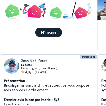
pelouse Intervent
Lo
M'inscrire
Particulier
Jean Noël Perot
La poste
Genac-Bignac (Genac-Bignac)
4,9/5
(17 avis)
Présentation
Pr
Bricolage maison , jardin , et autres . Je vous propose
Po
mes services Cordialement
sy
Dernier avis laissé par Marie : 5/5
Der
Il y a plus de 6 mois
Il 