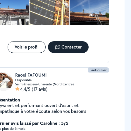
ion AVEC ou SANS nacelle/Grimpeur
cation de bennes
Voir le profil
Contacter
Particulier
Raoul FAFOUMI
Disponible
Saint-Yrieix-sur-Charente (Nord Centre)
4,4/5
(17 avis)
ésentation
lyvalent et performant ouvert d'esprit et
mpathique à votre écoute selon vos besoins
nier avis laissé par Caroline : 5/5
y a plus de 6 mois