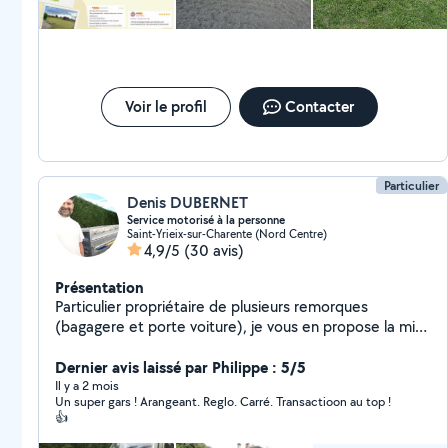
Voir le profil
Contacter
Particulier
Denis DUBERNET
Service motorisé à la personne
Saint-Yrieix-sur-Charente (Nord Centre)
4,9/5
(30 avis)
Présentation
Particulier propriétaire de plusieurs remorques
(bagagere et porte voiture), je vous en propose la mise
à disposition ponctuellement ou un service de
convoyage pour tout transport (volume bagagere
Dernier avis laissé par Philippe : 5/5
2,5m3 et poids maxi vehicule transporté 1.6T). Au
Il y a 2 mois
Un super gars ! Arangeant. Reglo. Carré. Transactioon au top !
plaisir de vous rendre service prochainement
👍
Cordialement.