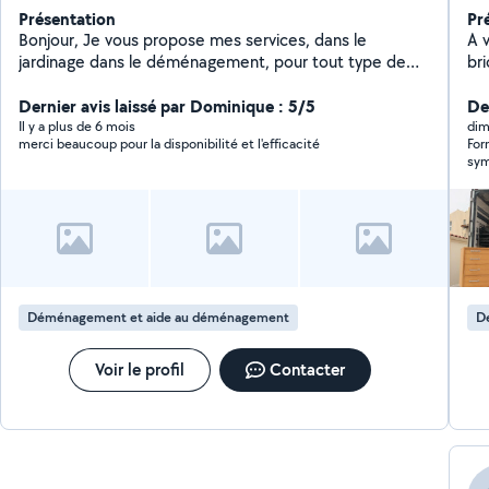
Présentation
Pr
Bonjour, Je vous propose mes services, dans le
A 
jardinage dans le déménagement, pour tout type de
brico
travail où vous aurez besoin de bras supplémentaire. En
pl
souhaitant vous rendre service et en donnant le
Dernier avis laissé par Dominique : 5/5
dé
De
meilleur de moi-même. Cordialement.
dé
Il y a plus de 6 mois
dim
merci beaucoup pour la disponibilité et l'efficacité
For
de br
sym
sa
per
mo
qua
gra
com
. N
meub
J'
po
gr
Déménagement et aide au déménagement
D
sûr, 
QU
env
Voir le profil
Contacter
ex
et 
mo