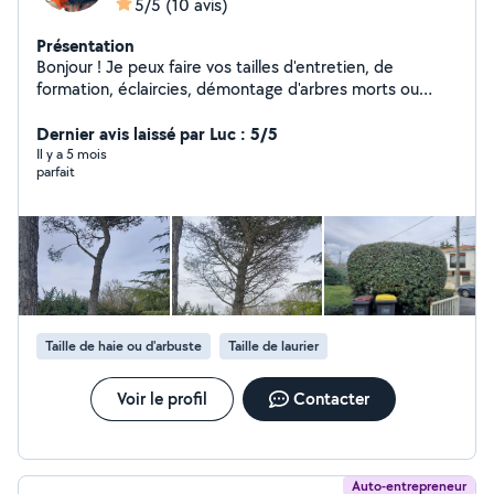
5/5
(10 avis)
Présentation
Bonjour ! Je peux faire vos tailles d'entretien, de
formation, éclaircies, démontage d'arbres morts ou
dangereux, nids de chenilles, installation de nichoir à
oiseaux , décorations en hauteur pour événements...
Dernier avis laissé par Luc : 5/5
Inclus taille de haies, débroussailleuse, tonte,
Il y a 5 mois
parfait
désherbage. Un service sur mesure pour des jardins
beaux et sûrs.
Taille de haie ou d'arbuste
Taille de laurier
Voir le profil
Contacter
Auto-entrepreneur