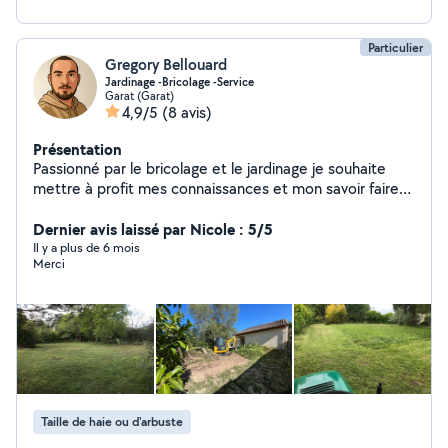
Particulier
Gregory Bellouard
Jardinage -Bricolage -Service
Garat (Garat)
4,9/5
(8 avis)
Présentation
Passionné par le bricolage et le jardinage je souhaite
mettre à profit mes connaissances et mon savoir faire
au service des personnes dans le besoin. Volontaire et
méticuleux j'aime le travail bien fait. N'hésitez pas à me
Dernier avis laissé par Nicole : 5/5
contacter pour tonte de pelouse, petit élagage, taille
Il y a plus de 6 mois
Merci
de haie, nettoyage façade et tuile, bricolage intérieur et
extérieur maison. (Voir photo). Bien à vous.
Taille de haie ou d'arbuste