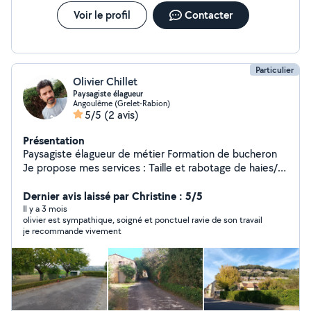
Voir le profil
Contacter
Particulier
Olivier Chillet
Paysagiste élagueur
Angoulême (Grelet-Rabion)
5/5
(2 avis)
Présentation
Paysagiste élagueur de métier Formation de bucheron
Je propose mes services : Taille et rabotage de haies/
Elagage, taille de fruitiers/ remise en état/
bûcheronnage/tonte et débroussaillage/plantation/
Dernier avis laissé par Christine : 5/5
clôture/petite maçonnerie/ Diplôme d aménagement
Il y a 3 mois
olivier est sympathique, soigné et ponctuel ravie de son travail
paysager valide en 2015
je recommande vivement