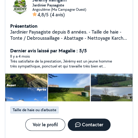
Jardinier Paysagiste
Angoulême (Ma Campagne Ouest)
4,8/5
(4 avis)
Présentation
Jardinier Paysagiste depuis 8 années. - Taille de haie -
Tonte / Debroussaillage - Abattage - Nettoyage Karcher
- Évacuation déchets - Ramassage de feuilles - Ect
Sérieux, soigné et à l'écoute de vos besoins, je
Dernier avis laissé par Magalie : 5/5
m'adapte à chaque demande, que ce soit pour un
Il y a 4 mois
Très satisfaite de la prestation, Jérémy est un jeune homme
entretien ponctuel ou régulier. Mon objectif : un jardin
très sympathique, ponctuel et qui travaille très bien et
propre, entretenu et agréable à vivre.
proprement. Je le recommande vivement.
Taille de haie ou d'arbuste
Voir le profil
Contacter