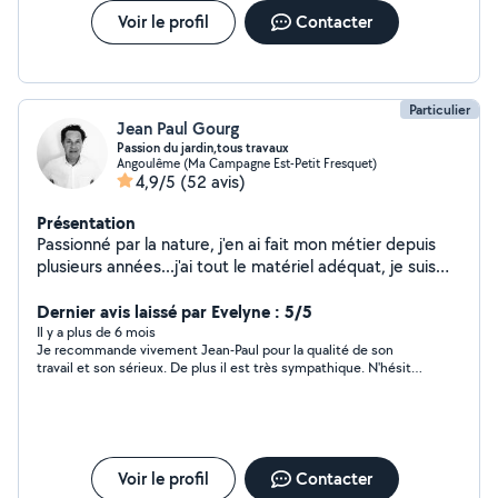
Voir le profil
Contacter
Particulier
Jean Paul Gourg
Passion du jardin,tous travaux
Angoulême (Ma Campagne Est-Petit Fresquet)
4,9/5
(52 avis)
Présentation
Passionné par la nature, j'en ai fait mon métier depuis
plusieurs années...j'ai tout le matériel adéquat, je suis
toutefois ouvert à différents types de prestations, de
par ma curiosité.débarras de garage, maison, grenier
Dernier avis laissé par Evelyne : 5/5
etc. Ouvert a toute demande.
Il y a plus de 6 mois
Je recommande vivement Jean-Paul pour la qualité de son
travail et son sérieux. De plus il est très sympathique. N'hésitez
pas à faire appel à lui, vous ne serez pas déçus et les 5 étoiles
sont bien méritées !
Voir le profil
Contacter