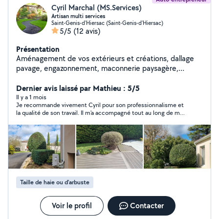
Cyril Marchal (MS.Services)
Artisan multi services
Saint-Genis-d'Hiersac (Saint-Genis-d'Hiersac)
5/5
(12 avis)
Présentation
Aménagement de vos extérieurs et créations, dallage
pavage, engazonnement, maconnerie paysagère,
clôture *Non éligible au credit d'impôt Entreprise de
services à la personne dans l'entretien de jardin : tonte
Dernier avis laissé par Mathieu : 5/5
de pelouse, taille de haies, débroussaillage. Mais aussi
Il y a 1 mois
Je recommande vivement Cyril pour son professionnalisme et
surveillance temporaire de domicile,travaux de
la qualité de son travail. Il m'a accompagné tout au long de mon
bricolage, d'intérieur, professionnalisme, proximité et
projet de terrasse pavé, en étant toujours disponible, à l'écoute
prestations adaptées à vos besoins. Profitez de 50%*
et de bon conseil. Le résultat est parfaitement conforme à mes
de crédit d'impôt sur nos services, pour un confort
attentes. C'est un artisan sérieux et fiable que je n'hésiterai pas
à recontacter pour de futurs projets. Merci encore !
accessible et un extérieur toujours soigné. *CESU
ACCEPTÉ A bientôt
Taille de haie ou d'arbuste
Voir le profil
Contacter