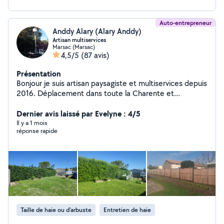
Auto-entrepreneur
Anddy Alary (Alary Anddy)
Artisan multiservices
Marsac (Marsac)
4,5/5
(87 avis)
Présentation
Bonjour je suis artisan paysagiste et multiservices depuis
2016. Déplacement dans toute la Charente et
département voisin je reste à votre disposition pour
tout renseignement et devis gratuit. Voici mes
Dernier avis laissé par Evelyne : 4/5
prestations : Élagage et abattage tout hauteur avec ou
Il y a 1 mois
réponse rapide
sans camion nacelle Taille de haie Tonte et
débroussaillage toute surface Pose de clôture souple ou
rigide avec soubassement béton Pose de panneau
claustra Petite maçonnerie Peinture intérieur extérieur
Nettoyage et hydrofuge de couverture Vérification de
toiture (fuite.....) Crédit d'impôt à 50 % n'hésitez pas à
me contacter pour toute demande de renseignement
ou de devis je reste à votre disposition 7 jours sur 7
Taille de haie ou d'arbuste
Entretien de haie
Intervention d'urgence 7 jours sur 7 24 sur 24