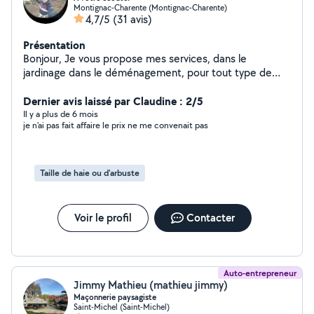
Montignac-Charente (Montignac-Charente)
4,7/5
(31 avis)
Présentation
Bonjour, Je vous propose mes services, dans le
jardinage dans le déménagement, pour tout type de
travail où vous aurez besoin de bras supplémentaire. En
souhaitant vous rendre service et en donnant le meilleur
Dernier avis laissé par Claudine : 2/5
de moi-même. Cordialement.
Il y a plus de 6 mois
je n'ai pas fait affaire le prix ne me convenait pas
Taille de haie ou d'arbuste
Voir le profil
Contacter
Auto-entrepreneur
Jimmy Mathieu (mathieu jimmy)
Maçonnerie paysagiste
Saint-Michel (Saint-Michel)