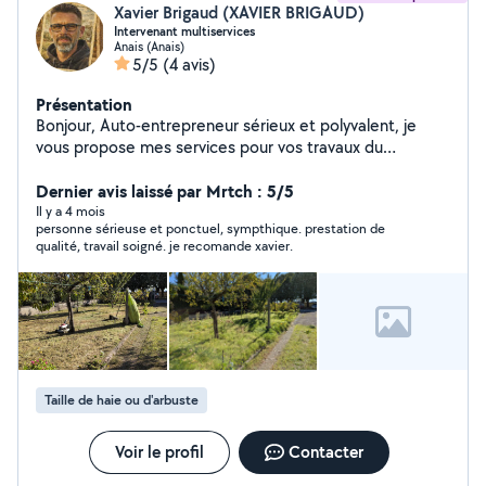
Xavier Brigaud (XAVIER BRIGAUD)
Intervenant multiservices
Anais (Anais)
5/5
(4 avis)
Présentation
Bonjour, Auto-entrepreneur sérieux et polyvalent, je
vous propose mes services pour vos travaux du
quotidien, en intérieur comme en extérieur.
Interventions soignées, efficaces et au juste prix.
Dernier avis laissé par Mrtch : 5/5
Prestations proposées : Jardinage, tonte et entretien
Il y a 4 mois
personne sérieuse et ponctuel, sympthique. prestation de
extérieur Nettoyage de terrasse Entretien et nettoyage
qualité, travail soigné. je recomande xavier.
de piscine Petit bricolage (montage, réparations,
fixations) Dépannage et aide informatique à domicile
Rangement garage, cave ️ Débarras grange /
dépendances Déchetterie Petite mécanique (selon
demande)
Taille de haie ou d'arbuste
Voir le profil
Contacter