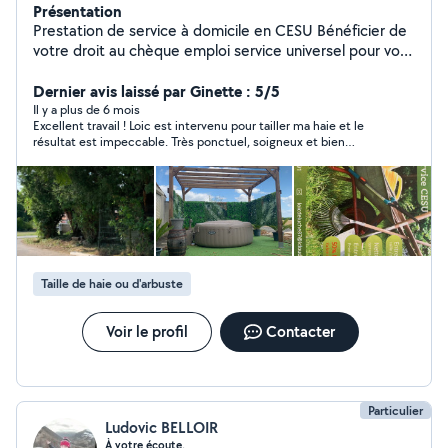
Présentation
Prestation de service à domicile en CESU Bénéficier de
votre droit au chèque emploi service universel pour vos
petits travaux de la maison ou tout vos entretiens
extérieurs
Dernier avis laissé par Ginette : 5/5
Il y a plus de 6 mois
Excellent travail ! Loic est intervenu pour tailler ma haie et le
résultat est impeccable. Très ponctuel, soigneux et bien
équipé, il a travaillé avec sérieux du début à la fin. Le chantier a
été laissé parfaitement propre. Je recommande vivement ses
services et n’hésiterai pas à faire appel à lui de nouveau. Merci
encore !
Taille de haie ou d'arbuste
Voir le profil
Contacter
Particulier
Ludovic BELLOIR
À votre écoute.