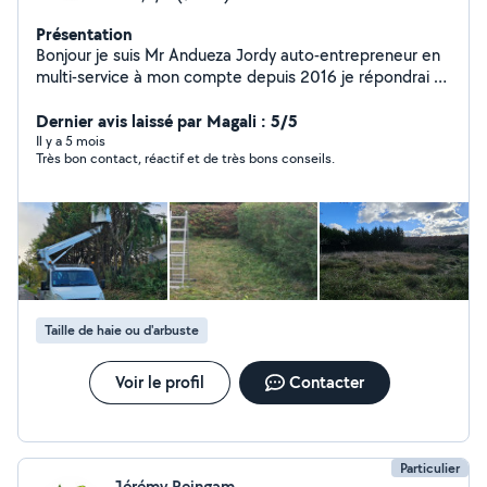
Présentation
Bonjour je suis Mr Andueza Jordy auto-entrepreneur en
multi-service à mon compte depuis 2016 je répondrai à
tout vos besoins que se soit: MAÇONNERIE: Général
rénovation intérieur extérieur pose de clôture murs
Dernier avis laissé par Magali : 5/5
chape COUVERTURE: remaniement changement
Il y a 5 mois
Très bon contact, réactif et de très bons conseils.
réparation tous type de tuiles réparation ou
changement faîtage classique ou a sec PEINTURE:
intérieur extérieur sur tout supports RÉNOVATION:
intérieur extérieur NETTOYAGE et HYDROFUGE des
façades murs dallage toitures ENTRETIEN ESPACES
VERTS: Élagage Tailles et Abattage tout type d'arbres
toutes hauteurs Tailles de haies toutes hauteurs toutes
distances entretien des parc et jardin
Taille de haie ou d'arbuste
débroussaillement Travail avec tout le matériel
nécessaire camion benne camion nacelle jusqu'à 20m
de haut je suis 100% autonome Déplacements et Devis
Voir le profil
Contacter
GRATUIT intervention Rapide
Particulier
Jérémy Reingam