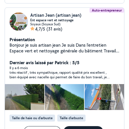
Auto-entrepreneur
Artisan Jean (artisan jean)
Ent espace vert et nettoyage
Soyaux (Soyaux Sud)
4,7/5
(31 avis)
Présentation
Bonjour je suis artisan jean Je suis Dans l'entretien
Espace vert et nettoyage générale du bâtiment Travaille
avec nacelle si besoin Dans l'entretien D'espace vert Je
fais tout ce qui est abattage d'arbres étetage d'arbres
Dernier avis laissé par Patrick : 5/5
Entretien de jardin Taille de haie abattage de haie tonte
Il y a 6 mois
très réactif , très sympathique, rapport qualité prix excellent ,
de pelouse Débroussaillage évacuation des végétaux
bien équipé avec nacelle qui permet de faire du bon travail, je
Taille d'arbre Mise en forme des arbres Dessouchage
ne peux que recommander cet artisan
Pose de clôture Et dans l'entretien du bâtiment Je fais
tout ce qui est Nettoyage et Hydro-fuge toiture façade
Muret Dallage pignon Hangar et toiture métallique
Nettoyage et débouchage de gouttière
Taille de haie ou d'arbuste
Taille d'arbuste