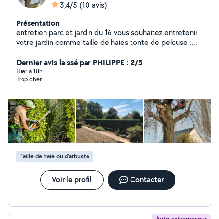
3,4/5
(10 avis)
Présentation
entretien parc et jardin du 16 vous souhaitez entretenir
votre jardin comme taille de haies tonte de pelouse .
Débroussaillage décapage de façade murette et tout
autre travaux appelé mois je me déplace gratuitement
Dernier avis laissé par PHILIPPE : 2/5
avec ou sans devis merci
Hier à 18h
Trop cher
Taille de haie ou d'arbuste
Voir le profil
Contacter
Auto-entrepreneur