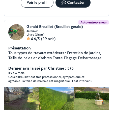
Voir le profil
Contacter
Auto-entrepreneur
Gerald Breuillet (Breuillet gerald)
Jardinier
Linars (Linars)
4,6/5
(29 avis)
Présentation
Tous types de travaux extérieurs : Entretien de jardins,
Taille de haies et d'arbres Tonte Élagage Débarrassage
de garage, grange, box Credit d'impôts à 50%,
disponible 7j/7j. Devis gratuit sur demande, n'hésitez pas
Dernier avis laissé par Christine : 5/5
à me contacter pour toutes demandes Contactez moi
Il y a 3 mois
Gérald Breuillet est très professionnel, sympathique et
de préférence au 06/20/94/78/34
agréable. La taille de ma haie est magnifique, Il est intervenu à
la date prévue, a travaillé proprement et rapidement. Pour
résumer, tout a été parfait et je le conseille sans hésiter.