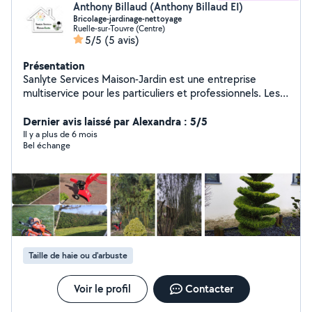
Anthony Billaud (Anthony Billaud EI)
Bricolage-jardinage-nettoyage
Ruelle-sur-Touvre (Centre)
5/5
(5 avis)
Présentation
Sanlyte Services Maison-Jardin est une entreprise
multiservice pour les particuliers et professionnels. Les
services proposés sont répartis en 3 pôles: Le bricolage
intérieur ou extérieur (travaux de finition, petites
Dernier avis laissé par Alexandra : 5/5
réparations, aménagement intérieur, montage de
Il y a plus de 6 mois
Bel échange
mobilier, pose de clôture, pose de terrasse bois sur
plots). L'entretien de vos espaces verts (entretien parcs
et jardins, tonte, taille de haies, débroussaillage, petit
élagage, évacuation des végétaux, arrosage des
jardins). Le nettoyage courant du bâtiment (nettoyage
toiture, façade, terrasse, dallage, panneaux solaire,
piscine, monuments funéraires)
Taille de haie ou d'arbuste
Voir le profil
Contacter