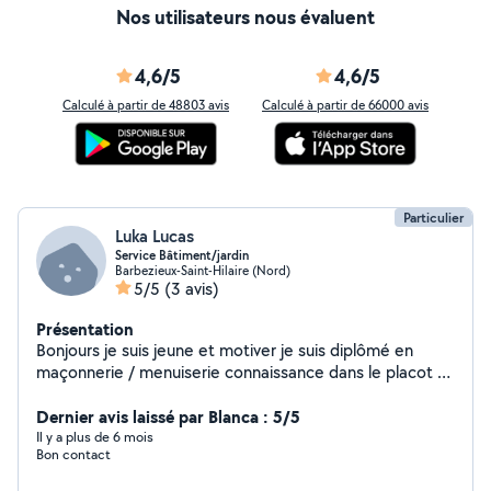
Nos utilisateurs nous évaluent
4,6/5
4,6/5
Calculé à partir de 48803 avis
Calculé à partir de 66000 avis
Particulier
Luka Lucas
Service Bâtiment/jardin
Barbezieux-Saint-Hilaire (Nord)
5/5
(3 avis)
Présentation
Bonjours je suis jeune et motiver je suis diplômé en
maçonnerie / menuiserie connaissance dans le placot et
charpente enduit / gouttière je suis plutôt du genre à
toucher à tous alors hésiter pas à me contacter
Dernier avis laissé par Blanca : 5/5
cordialement .
Il y a plus de 6 mois
Bon contact