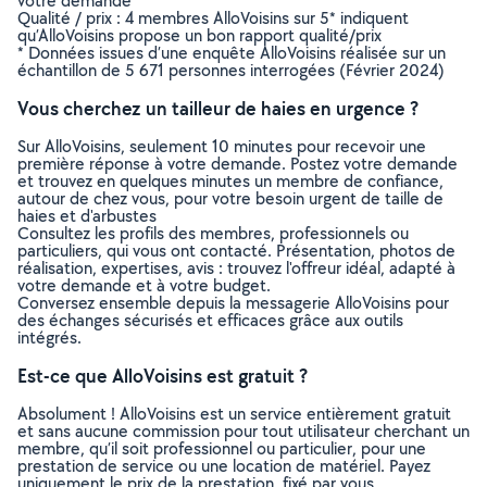
votre demande
Qualité / prix : 4 membres AlloVoisins sur 5* indiquent
qu’AlloVoisins propose un bon rapport qualité/prix
* Données issues d’une enquête AlloVoisins réalisée sur un
échantillon de 5 671 personnes interrogées (Février 2024)
Vous cherchez un tailleur de haies en urgence ?
Sur AlloVoisins, seulement 10 minutes pour recevoir une
première réponse à votre demande. Postez votre demande
et trouvez en quelques minutes un membre de confiance,
autour de chez vous, pour votre besoin urgent de taille de
haies et d'arbustes
Consultez les profils des membres, professionnels ou
particuliers, qui vous ont contacté. Présentation, photos de
réalisation, expertises, avis : trouvez l'offreur idéal, adapté à
votre demande et à votre budget.
Conversez ensemble depuis la messagerie AlloVoisins pour
des échanges sécurisés et efficaces grâce aux outils
intégrés.
Est-ce que AlloVoisins est gratuit ?
Absolument ! AlloVoisins est un service entièrement gratuit
et sans aucune commission pour tout utilisateur cherchant un
membre, qu’il soit professionnel ou particulier, pour une
prestation de service ou une location de matériel. Payez
uniquement le prix de la prestation, fixé par vous,