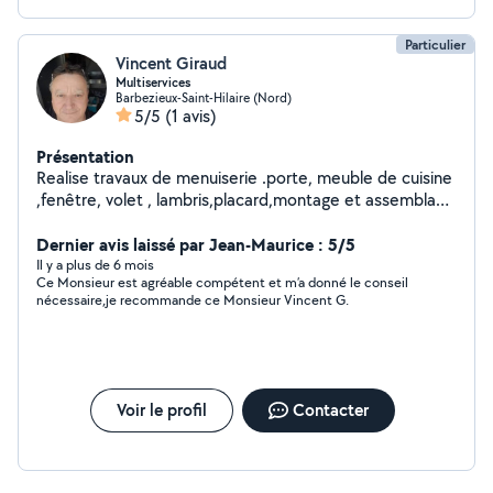
Particulier
Vincent Giraud
Multiservices
Barbezieux-Saint-Hilaire (Nord)
5/5
(1 avis)
Présentation
Realise travaux de menuiserie .porte, meuble de cuisine
,fenêtre, volet , lambris,placard,montage et assemblage
meuble,etc.... de plus je pose du carrelage ,maçonnerie
,peinture,plomberie, tonte et entretien de jardin
Dernier avis laissé par Jean-Maurice : 5/5
.technicien de maintenance chauffagiste ,clim,poele a
Il y a plus de 6 mois
Ce Monsieur est agréable compétent et m’a donné le conseil
granulé, chaudiere fioul
nécessaire,je recommande ce Monsieur Vincent G.
Voir le profil
Contacter