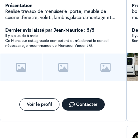
Présentation
Pr
Realise travaux de menuiserie .porte, meuble de
bo
cuisine ,fenêtre, volet , lambris,placard,montage et
mu
assemblage meuble,etc.... de plus je pose du carrelage
,maçonnerie ,peinture,plomberie, tonte et entretien de
Dernier avis laissé par Jean-Maurice : 5/5
Der
jardin .technicien de maintenance chauffagiste
Il y a plus de 6 mois
Il 
Ce Monsieur est agréable compétent et m’a donné le conseil
Bon
,clim,poele a granulé, chaudiere fioul
nécessaire,je recommande ce Monsieur Vincent G.
Voir le profil
Contacter