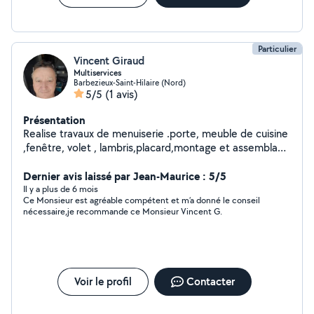
Particulier
Vincent Giraud
Multiservices
Barbezieux-Saint-Hilaire (Nord)
5/5
(1 avis)
Présentation
Realise travaux de menuiserie .porte, meuble de cuisine
,fenêtre, volet , lambris,placard,montage et assemblage
meuble,etc.... de plus je pose du carrelage ,maçonnerie
,peinture,plomberie, tonte et entretien de jardin
Dernier avis laissé par Jean-Maurice : 5/5
.technicien de maintenance chauffagiste ,clim,poele a
Il y a plus de 6 mois
Ce Monsieur est agréable compétent et m’a donné le conseil
granulé, chaudiere fioul
nécessaire,je recommande ce Monsieur Vincent G.
Voir le profil
Contacter