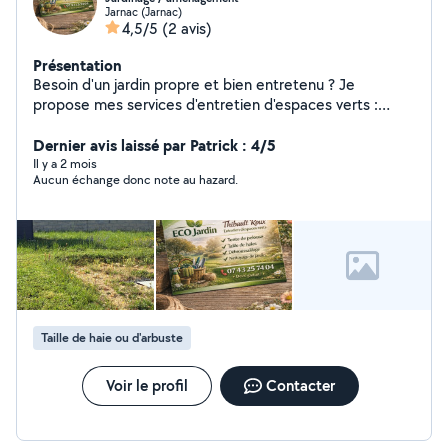
Jarnac (Jarnac)
4,5/5
(2 avis)
Présentation
Besoin d'un jardin propre et bien entretenu ? Je
propose mes services d'entretien d'espaces verts :
Tonte de pelouse Taille de haies Débroussaillage
Nettoyage de jardin Intervention rapide Contactez-moi
Dernier avis laissé par Patrick : 4/5
en message privé
Il y a 2 mois
Aucun échange donc note au hazard.
Taille de haie ou d'arbuste
Voir le profil
Contacter