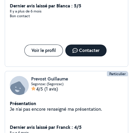
toucher à tous alors hésiter pas à me contacter
Dernier avis laissé par Blanca : 5/5
cordialement .
Il y a plus de 6 mois
Bon contact
Voir le profil
Contacter
Particulier
Prevost Guillaume
Segonzac (Segonzac)
4/5
(1 avis)
Présentation
Je n'ai pas encore renseigné ma présentation.
Dernier avis laissé par Franck : 4/5
Il y a 4 mois