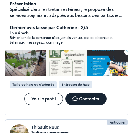
Présentation
Spécialisé dans l'entretien extérieur, je propose des
services soignés et adaptés aux besoins des particuliers
et des professionnels. Sérieux, réactif et à l'écoute,
j'interviens pour maintenir vos espaces extérieurs
Dernier avis laissé par Catherine : 2/5
propres, entretenus et agréables toute l'année.
Il y a 4 mois
Rdv pris mais la personne n’est jamais venue, pas de réponse au
tel ni aux messages… dommage
Taille de haie ou d'arbuste
Entretien de haie
Voir le profil
Contacter
Particulier
Thibault Roux
Jardinage / amenagement