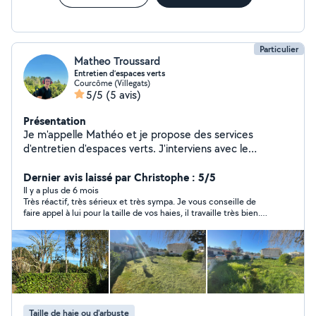
Particulier
Matheo Troussard
Entretien d’espaces verts
Courcôme (Villegats)
5/5
(5 avis)
Présentation
Je m'appelle Mathéo et je propose des services
d'entretien d'espaces verts. J'interviens avec le
dispositif chèque emploi-service pour vous offrir un
entretien régulier et soigné de vos jardins. N'hésitez pas
Dernier avis laissé par Christophe : 5/5
à me contacter pour en savoir plus !
Il y a plus de 6 mois
Très réactif, très sérieux et très sympa. Je vous conseille de
faire appel à lui pour la taille de vos haies, il travaille très bien.
Cela fait plaisir de voir des jeunes comme lui qui ont envie de
travailler. Bravo Matheo, et à bientôt pour de nouveaux travaux
chez nous. Christophe et Isabelle
Taille de haie ou d'arbuste