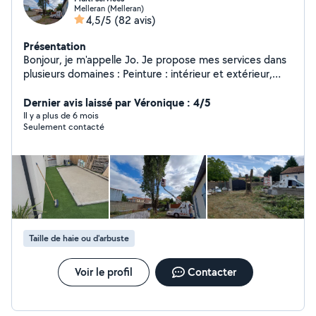
Melleran (Melleran)
4,5/5
(82 avis)
Présentation
Bonjour, je m'appelle Jo. Je propose mes services dans
plusieurs domaines : Peinture : intérieur et extérieur,
avec rouleaux ou pistolet airless. Je maîtrise aussi les
finitions décoratives. Espaces verts : entretien
Dernier avis laissé par Véronique : 4/5
comprenant taille, tonte, débroussaillage, coupe
Il y a plus de 6 mois
Seulement contacté
d'arbres.... Travaux divers : petite électricité, petite
plomberie, montage de meubles, décapage, ponçage
et nettoyage de toiture (demoussage et traitement
anti-mousse). Je pose également du parquet, vinyle et
autres revêtements de sol. Terrasses : conception et
installation en bois ou composite. N'hésitez pas à me
contacter pour discuter de vos besoins et obtenir un
devis !
Taille de haie ou d'arbuste
Voir le profil
Contacter