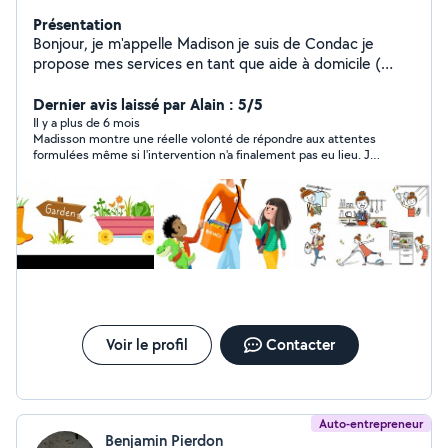
Présentation
Bonjour, je m'appelle Madison je suis de Condac je
propose mes services en tant que aide à domicile (
courses, jardinage, ménage, repassage, garde d'enfants
etc ... ) . C'est avec grand plaisir que je vous rendrez
Dernier avis laissé par Alain : 5/5
service :) Je possède le permis et mon véhicule
Il y a plus de 6 mois
Madisson montre une réelle volonté de répondre aux attentes
n'hésitez pas, si jamais,vous aviez une question,j'y
formulées même si l'intervention n'a finalement pas eu lieu. Je
répondrai :) . Madison
ferai appel à Madisson sans hésitation une prochaine fois.
Voir le profil
Contacter
Auto-entrepreneur
Benjamin Pierdon