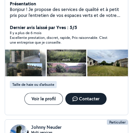
Présentation
Bonjour ! Je propose des services de qualité et à petit
prix pour l'entretien de vos espaces verts et de votre
maison : taille de haies, tonte de pelouse, nettoyage,
décapage et bien plus. Besoin d'aide pour garder votre
Dernier avis laissé par Yves : 5/5
extérieur impeccable ? Contactez-moi pour un travail
Il y a plus de 6 mois
Excellente prestation, discret, rapide, Prix raisonnable. C'est
sérieux, soigné et abordable !
une entreprise que je conseille.
Taille de haie ou d'arbuste
Voir le profil
Contacter
Particulier
Johnny Neuder
Multi services