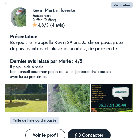
Particulier
Kevin Martin llorente
Espace vert
Ruffec (Ruffec)
4,8/5
(4 avis)
Présentation
Bonjour, je m'appelle Kevin 29 ans Jardinier paysagiste
depuis maintenant plusieurs années , de père en fils
juste inscrit sur allovoisins au plaisir de répondre à vos
attente
Dernier avis laissé par Marie : 4/5
Il y a plus de 6 mois
bon conseil pour mon projet de taille , je reprendrai contact
avec lui au printemps !
Taille de haie ou d'arbuste
Voir le profil
Contacter