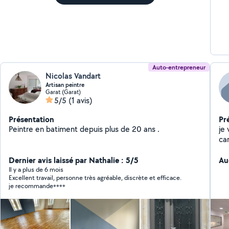
dem
ent
qu'il nous rembourse l'acompte perçu. Je suis tr
com
Auto-entrepreneur
Nicolas Vandart
Artisan peintre
Garat (Garat)
5/5
(1 avis)
Présentation
Pr
Peintre en batiment depuis plus de 20 ans .
je
ca
maçonn
Dernier avis laissé par Nathalie : 5/5
2D
Au
.mac
Il y a plus de 6 mois
Excellent travail, personne très agréable, discrète et efficace.
ex
je recommande++++