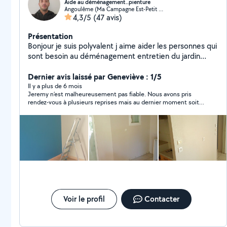
Aide au déménagement..pienture
Angoulême (Ma Campagne Est-Petit Fresquet)
4,3/5
(47 avis)
Présentation
Bonjour je suis polyvalent j aime aider les personnes qui
sont besoin au déménagement entretien du jardin
peinture est au ménage
Dernier avis laissé par Geneviève : 1/5
Il y a plus de 6 mois
Jeremy n’est malheureusement pas fiable. Nous avons pris
rendez-vous à plusieurs reprises mais au dernier moment soit
son fils malade, soit lui même malade… La première fois plus
d’une demi-heure de retard, dernier rendez-vous il n’est
carrément pas venu alors que je m’étais arrangée pour me
libérer. Son dernier prétexte : un chantier à finir, il n’a pas
prévenu alors que je l’attendais… J’ai été super patiente mais là
c’est trop ! Du coup je ne peux pas évaluer le travail…
Voir le profil
Contacter