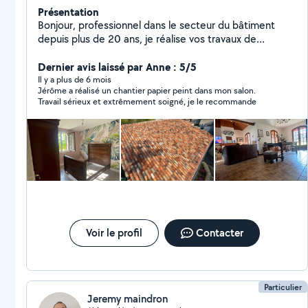
Présentation
Bonjour, professionnel dans le secteur du bâtiment
depuis plus de 20 ans, je réalise vos travaux de
peinture, revêtements sols et murs. J'interviens
également pour vos travaux de couverture.
Dernier avis laissé par Anne : 5/5
Intervention rapide et soignée.
Il y a plus de 6 mois
Jérôme a réalisé un chantier papier peint dans mon salon.
Travail sérieux et extrêmement soigné, je le recommande
Voir le profil
Contacter
Particulier
Jeremy maindron