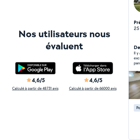
Pr
25
Nos utilisateurs nous
évaluent
De
Il 
exc
par
4,6/5
4,6/5
Calculé à partir de 48731 avis
Calculé à partir de 66000 avis
Po