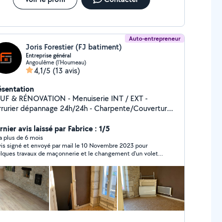
Auto-entrepreneur
Joris Forestier (FJ batiment)
Entreprise général
Angoulême (l'Houmeau)
4,1/5
(13 avis)
ésentation
& RÉNOVATION - Menuiserie INT / EXT -
er dépannage 24h/24h - Charpente/Couverture -
Cloisons sèche - Peinture - Second œuvre
nier avis laissé par Fabrice : 1/5
y a plus de 6 mois
is signé et envoyé par mail le 10 Novembre 2023 pour
lques travaux de maçonnerie et le changement d'un volet,
15 Novembre il me confirme avoir reçu le virement de
compte. Plusieurs appels sans réponse, et quand il daigne
ondre il nous annonce qu'il n'a reçu que la moitié du
et...qu'il nous recontacte plus tard pour nous donner une
e de travaux (nous sommes déjà arrivés en janvier 2024) .
uis silence radio. A ce jour les travaux ne sont pas fait,
gré l'encaissement de l'acompte de 294 euros. Il ne répond
s au téléphone, ni aux mails ni aux SMS. Une mise en