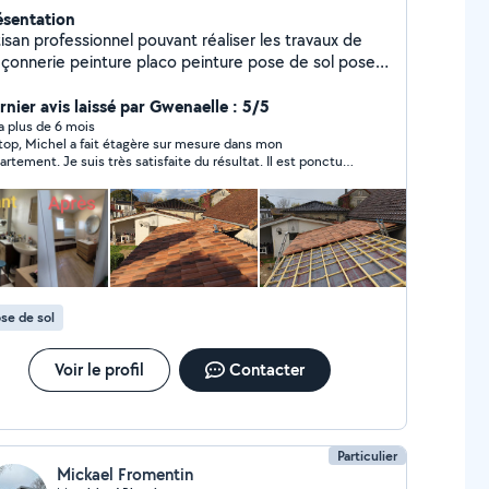
ésentation
isan professionnel pouvant réaliser les travaux de
çonnerie peinture placo peinture pose de sol pose
uisine mur pierre apparente gros et petit chantier
 pas Contactez moi directement MDA
rnier avis laissé par Gwenaelle : 5/5
rvices 16
y a plus de 6 mois
étagère sur mesure dans mon
artement. Je suis très satisfaite du résultat. Il est ponctuel,
s arrangeant et a su comprendre mes attentes. Je
commande.
se de sol
Voir le profil
Contacter
Particulier
Mickael Fromentin