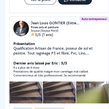
Auto-entrepreneur
Jean Louis GONTIER (Entreprise GONTIER JEAN LOUIS)
Poses sols et peinture.
Soyaux (Soyaux Nord)
5/5
(1 avis)
Présentation
Qualification Artisan de France, poseur de sol et
peintre. Tout ragréage P3 et fibré, Pvc, Lino,
caoutchouc, jonc de mer dalles clipsables, soudure à
chaud de joints sur Pvc, parquet stratifié, parquet collé,
Dernier avis laissé par Eric : 5/5
faience cuisine et salles de bain, carrelage. 35 ans
Il y a plus de 6 mois
Prestations de qualité malgré mon carrelage mal calibré.
d'expérience. Devis gratuit, disponible rapidement
Consciencieux et très professionnel. Je recommande