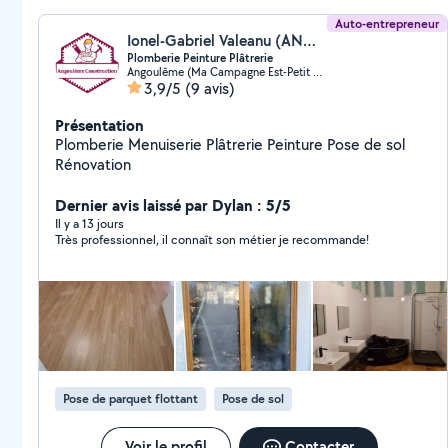
Auto-entrepreneur
Ionel-Gabriel Valeanu (ANGOULÊME CONSTRUCTION)
Plomberie Peinture Plâtrerie
Angoulême (Ma Campagne Est-Petit Fresquet)
3,9/5
(9 avis)
Présentation
Plomberie Menuiserie Plâtrerie Peinture Pose de sol
Rénovation
Dernier avis laissé par Dylan : 5/5
Il y a 13 jours
Très professionnel, il connaît son métier je recommande!
Pose de parquet flottant
Pose de sol
Voir le profil
Contacter