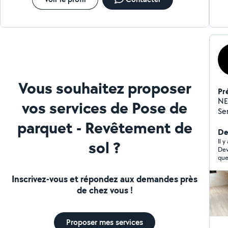
Vous souhaitez proposer
Pr
NEUF 
vos services de Pose de
Serruri
parquet - Revêtement de
Der
sol ?
Il 
Dev
que
le 
l'a
Inscrivez-vous et répondez aux demandes près
rép
de chez vous !
vol
dat
Dep
mal
Proposer mes services
plu