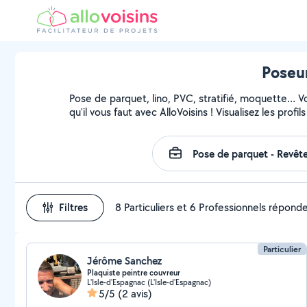
Poseur
Pose de parquet, lino, PVC, stratifié, moquette… 
qu'il vous faut avec AlloVoisins ! Visualisez les pro
Filtres
8 Particuliers et 6 Professionnels répond
Particulier
Jérôme Sanchez
Plaquiste peintre couvreur
L'Isle-d'Espagnac (L'Isle-d'Espagnac)
5/5
(2 avis)