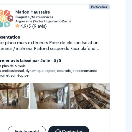
Particulier
Marion Haussaire
Plaquiste /Multi-services
Angoulême (Victor Hugo-Saint-Roch)
4,9/5
(9 avis)
ésentation
e placo murs extérieurs Pose de cloison Isolation
érieur / intérieur Plafond suspendu Faux plafond
 placo Peinture Multi services : - bricolage - pose
isine - pose de panneaux
nier avis laissé par Julie : 5/5
tovoltaïques - électricité
y a plus de 6 mois
s professionnel, dynamique, rapide, courtois je recommande
ion et son équipe.
Voir le profil
Contacter