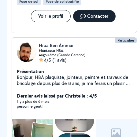
Pose de sol
Pose de sol stratifié
Voir le profil
Contacter
Particulier
Hiba Ben Ammar
Montassar HBA.
Angoulême (Grande Garenne)
4/5
(1 avis)
Présentation
Bonjour, HBA plaquiste, jointeur, peintre et travaux de
bricolage depuis plus de 8 ans, je me ferais un plaisir de
partager avec vous mon savoir faire.
Dernier avis laissé par Christelle : 4/5
Il y a plus de 6 mois
personne gentil