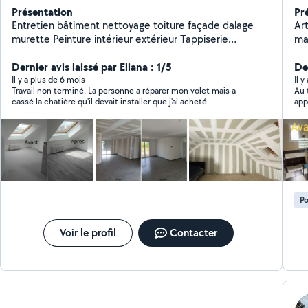
Présentation
Pr
Entretien bâtiment nettoyage toiture façade dalage
Art
murette Peinture intérieur extérieur Tappiserie
ma
Maçonnerie Chape Ragréage Crépit tout surface
de c
Entretien espaces verts élagage abattage tonte de
Dernier avis laissé par Eliana : 1/5
N'hésitez
De
pelouse taille haie Pose parquet Pose carrelage
se
Il y a plus de 6 mois
Il 
Travail non terminé. La personne a réparer mon volet mais a
Au top, Michel a fait 
Démolition Débarrasse de la cave au grenier Électricité
cassé la chatière qu'il devait installer que j'ai acheté
app
(pratiquement 80€) et n'est toujours pas revenue pour installer
trè
la chatière qu'il a soit disant commander sur Amazon. Résultats
re
: toujours pas de chatière + un trou dans mon volet donc je ne
recommande absolument pas cette personne.
Po
Voir le profil
Contacter