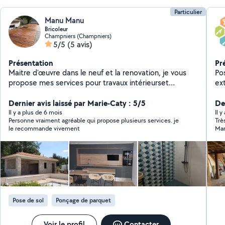
Particulier
Manu Manu
Bricoleur
Champniers (Champniers)
5/5
(5 avis)
Présentation
Pr
Maitre d'œuvre dans le neuf et la renovation, je vous
Pos
propose mes services pour travaux intérieurset
ext
extérieurs. Étude jusqu'à la réalisation
Joint à
Dernier avis laissé par Marie-Caty : 5/5
de sol - pose de cu
Der
pho
Il y a plus de 6 mois
Il 
Personne vraiment agréable qui propose plusieurs services. je
Trè
le recommande vivement
Mar
Pose de sol
Ponçage de parquet
Voir le profil
Contacter