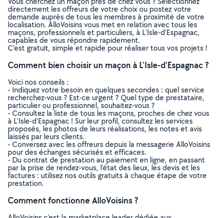
Vous cherchez un maçon près de chez vous ? Sélectionnez
directement les offreurs de votre choix ou postez votre
demande auprès de tous les membres à proximité de votre
localisation. AlloVoisins vous met en relation avec tous les
maçons, professionnels et particuliers, à L'Isle-d'Espagnac,
capables de vous répondre rapidement.
C’est gratuit, simple et rapide pour réaliser tous vos projets !
Comment bien choisir un maçon à L'Isle-d'Espagnac ?
Voici nos conseils :
- Indiquez votre besoin en quelques secondes : quel service
recherchez-vous ? Est-ce urgent ? Quel type de prestataire,
particulier ou professionnel, souhaitez-vous ?
- Consultez la liste de tous les maçons, proches de chez vous
à L'Isle-d'Espagnac ! Sur leur profil, consultez les services
proposés, les photos de leurs réalisations, les notes et avis
laissés par leurs clients.
- Conversez avec les offreurs depuis la messagerie AlloVoisins
pour des échanges sécurisés et efficaces.
- Du contrat de prestation au paiement en ligne, en passant
par la prise de rendez-vous, l’état des lieux, les devis et les
factures : utilisez nos outils gratuits à chaque étape de votre
prestation.
Comment fonctionne AlloVoisins ?
AlloVoisins c’est la marketplace leader dédiée aux