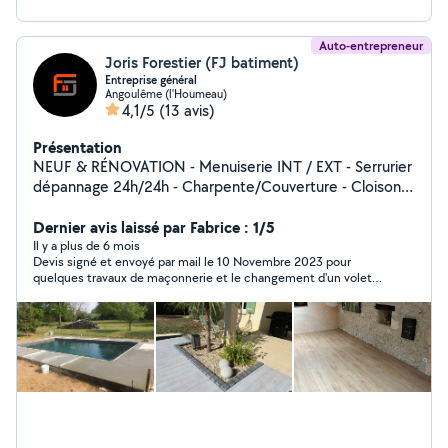
Auto-entrepreneur
Joris Forestier (FJ batiment)
Entreprise général
Angoulême (l'Houmeau)
4,1/5
(13 avis)
Présentation
NEUF & RÉNOVATION - Menuiserie INT / EXT - Serrurier
dépannage 24h/24h - Charpente/Couverture - Cloisons
sèche - Peinture - Second œuvre
Dernier avis laissé par Fabrice : 1/5
Il y a plus de 6 mois
Devis signé et envoyé par mail le 10 Novembre 2023 pour
quelques travaux de maçonnerie et le changement d'un volet,
le 15 Novembre il me confirme avoir reçu le virement de
l'acompte. Plusieurs appels sans réponse, et quand il daigne
répondre il nous annonce qu'il n'a reçu que la moitié du
volet...qu'il nous recontacte plus tard pour nous donner une
date de travaux (nous sommes déjà arrivés en janvier 2024) .
Depuis silence radio. A ce jour les travaux ne sont pas fait,
malgré l'encaissement de l'acompte de 294 euros. Il ne répond
plus au téléphone, ni aux mails ni aux SMS. Une mise en
demeure a été envoyée, toujours aucune réponse. Nous
entamons les démarches pour que les travaux se fassent ou