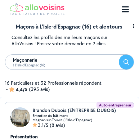
Maçons à L'Isle-d'Espagnac (16) et alentours
Consultez les profils des meilleurs maçons sur
AlloVoisins ! Postez votre demande en 2 clics...
Maçonnerie
Reche
à L'Isle-d'Espagnac (16)
16 Particuliers et 32 Professionnels répondent
-
4,4/5
(395 avis)
Auto-entrepreneur
Brandon Dubois (ENTREPRISE DUBOIS)
Entretien du bâtiment
Magnac-sur-Touvre (L'Isle-d'Espagnac)
3,1/5
(8 avis)
Présentation