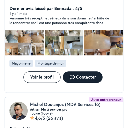
adaptées à vos besoins. J'interviens pour : * rénovation
intérieure (peinture, placo, sols) * travaux extérieurs et
Dernier avis laissé par Bennada : 4/5
façades * nettoyage haute pression (terrasses, dallages,
Il y a 1 mois
Personne très réceptif et sérieux dans son domaine j' ai hâte de
murs) * petits travaux et finitions Travail sérieux, propre
le rencontrer car il est une personne très compétente dans
et soigné, avec respect des délais et communication
tout se qui touche au bâtiment
simple. Intervention : Angoulême et alentours Devis
rapide et gratuit sur demande - plâtrerie * placo * murs *
plafonds * peinture * rénovation intérieure * revêtement
de sol * faux plafond * bandes à joints * parquet *
carrelage
Maçonnerie
Montage de mur
Voir le profil
Contacter
Auto-entrepreneur
Michel Dos-anjos (MDA Services 16)
Artisan Multi services pro
Touvre (Touvre)
4,6/5
(26 avis)