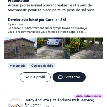
Présentation
Artisan professionnel pouvant réaliser les travaux de
maçonnerie peinture placo peinture pose de sol pose
de cuisine mur pierre apparente gros et petit chantier
N'hésitez pas Contactez moi directement MDA services
Dernier avis laissé par Coralie : 5/5
16
Il y a 5 mois
Je conseil à 100% vraiment super sympa travail de qualité je
vous le recommande les yeux fermés et ferait appel à ses
services pour d’autres travaux merci encore
Maçonnerie
Coulage de dalle
Voir le profil
Contacter
Auto-entrepreneur
Jordy Andueza (Ets.Andueza multi-service)
Multi-service