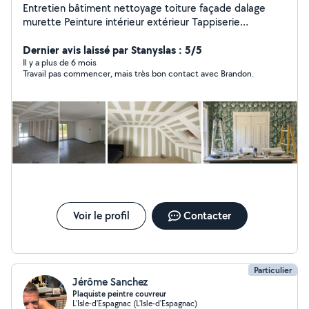
Entretien bâtiment nettoyage toiture façade dalage
murette Peinture intérieur extérieur Tappiserie
Maçonnerie Chape Ragréage Crépit tout surface
Entretien espaces verts élagage abattage tonte de
Dernier avis laissé par Stanyslas : 5/5
pelouse taille haie Pose parquet Pose carrelage
Il y a plus de 6 mois
Travail pas commencer, mais très bon contact avec Brandon.
Démolition Débarrasse de la cave au grenier Électricité
Voir le profil
Contacter
Particulier
Jérôme Sanchez
Plaquiste peintre couvreur
L'Isle-d'Espagnac (L'Isle-d'Espagnac)