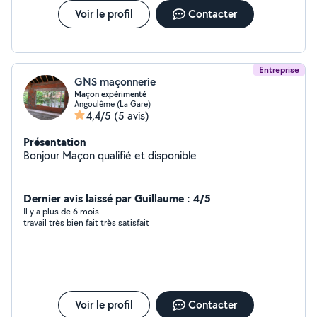
qu'il nous rembourse l'acompte perçu. Je suis très déçu , le
Voir le profil
Contacter
comportement n'est pas sérieux et l'entrepreneur malhonnête.
Entreprise
GNS maçonnerie
Maçon expérimenté
Angoulême (La Gare)
4,4/5
(5 avis)
Présentation
Bonjour Maçon qualifié et disponible
Dernier avis laissé par Guillaume : 4/5
Il y a plus de 6 mois
travail très bien fait très satisfait
Voir le profil
Contacter