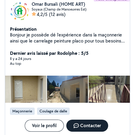
Omar Bursali (HOME ART)
Soyaux (Champ de Manoeuvres Est)
4,2/5
(12 avis)
Présentation
Bonjour je possède dé l'expérience dans la maçonnerie
ainsi que le carrelage peinture placo pour tous besoins
particuliers n'hésitez pas à me contacter, je possède
aussi un camion avec une pour répondre aux maximum
Dernier avis laissé par Rodolphe : 5/5
au besoin.
Il y a 24 jours
Au top
Maçonnerie
Coulage de dalle
Voir le profil
Contacter