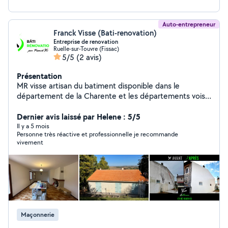
Auto-entrepreneur
Franck Visse (Bati-renovation)
Entreprise de renovation
Ruelle-sur-Touvre (Fissac)
5/5
(2 avis)
Présentation
MR visse artisan du batiment disponible dans le
département de la Charente et les départements voisin
déplacement et devis gratuit sous 48h Recherche de
fuite urgente Pose de bâche Travaux de rénovation de
Dernier avis laissé par Helene : 5/5
couverture Tous travaux de zinguerie Déplacement
Il y a 5 mois
Personne très réactive et professionnelle je recommande
24/24 7j/7 Peinture intérieur extérieur façade pignon
vivement
muret Demoussage toiture Nettoyage de façade muret
dallage Pose d'hydrofuge colorée et incolore Travaux de
maçonnerie ESPACE VERT taille d'arbres de haies
Élagage à la nacelle évacuation des déchets verts
Travaux soigné et garantie
Maçonnerie