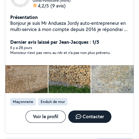
Gond-Pontouvre (Nord)
4,2/5
(9 avis)
Présentation
Bonjour je suis Mr Andueza Jordy auto-entrepreneur en
multi-service à mon compte depuis 2016 je répondrai à
tout vos besoins que se soit: MAÇONNERIE: Général
rénovation intérieur extérieur pose de clôture murs
Dernier avis laissé par Jean-Jacques : 1/5
chape COUVERTURE: remaniement changement
Il y a 28 jours
Monsieur n'est pas venu au rdv et n'a pas non plus prévenu.
réparation tous type de tuiles réparation ou
changement faîtage classique ou a sec PEINTURE:
intérieur extérieur sur tout supports RÉNOVATION:
intérieur extérieur NETTOYAGE et HYDROFUGE des
façades murs dallage toitures ENTRETIEN ESPACES
VERTS: Élagage Tailles et Abattage tout type d'arbres
toutes hauteurs Tailles de haies toutes hauteurs toutes
distances entretien des parc et jardin
Maçonnerie
Enduit de mur
débroussaillement Travail avec tout le matériel
nécessaire camion benne camion nacelle jusqu'à 20m
de haut je suis 100% autonome Déplacements et Devis
Voir le profil
Contacter
GRATUIT intervention Rapide