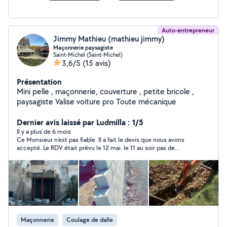
Auto-entrepreneur
Jimmy Mathieu (mathieu jimmy)
Maçonnerie paysagiste
Saint-Michel (Saint-Michel)
3,6/5
(15 avis)
Présentation
Mini pelle , maçonnerie, couverture , petite bricole ,
paysagiste Valise voiture pro Toute mécanique
Dernier avis laissé par Ludmilla : 1/5
Il y a plus de 6 mois
Ce Monsieur n'est pas fiable. Il a fait le devis que nous avons
accepté. Le RDV était prévu le 12 mai. le 11 au soir pas de
nouvelles, je relance, il m'explique que son SMS ne s'est pas
envoyé et qu'il a une panne sur son camion, il viendra le 18 mai.
Ok. idem le dimanche je relance et là il m'explique qu'il a un
problème personnel et que si on trouve quelqu'un d'autre c'est
mieux car pendant les semaines à venir, il ne pourra pas. Et là,
je vois que sur le site il se positionne sur des demandes.
J'apprécie mal le fait que l'on se moque de moi. En plus tout ca
par sms. Dommage car si le premier chantier s'était bien
Maçonnerie
Coulage de dalle
déroulé nous avions d'autres besoins.