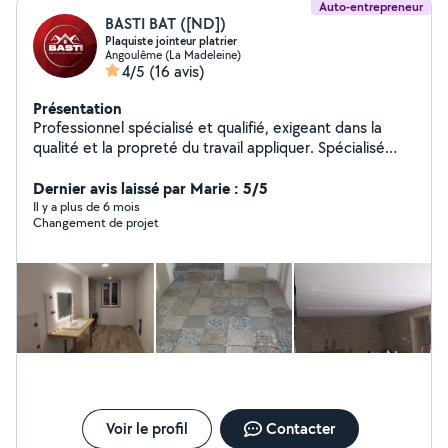
Auto-entrepreneur
BASTI BAT ([ND])
Plaquiste jointeur platrier
Angoulême (La Madeleine)
4/5
(16 avis)
Présentation
Professionnel spécialisé et qualifié, exigeant dans la
qualité et la propreté du travail appliquer. Spécialisé
dans la finition d'intérieur ( plâtrerie, peinture, carrelage,
parquet, etc..).
Dernier avis laissé par Marie : 5/5
Il y a plus de 6 mois
Changement de projet
Voir le profil
Contacter