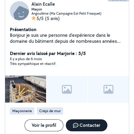
Alain Ecalle
Maçon
Angoulême (Ma Campagne Est-Petit Fresquet)
5/5
(5 avis)
Présentation
Bonjour je suis une personne d'expérience dans le
domaine du bâtiment depuis de nombreuses années
J'aime l'aide à la personne, je suis à la disposition de
toute personne recherchant un coup de main pour tout
Dernier avis laissé par Marjorie : 5/5
ce qui concerne mon métier cordialement
Il y a plus de 6 mois
Très sympathique et réactif.
Maçonnerie
Crépi de mur
Voir le profil
Contacter