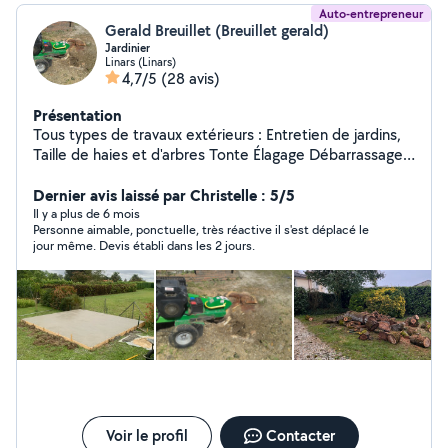
Auto-entrepreneur
Gerald Breuillet (Breuillet gerald)
Jardinier
Linars (Linars)
4,7/5
(28 avis)
Présentation
Tous types de travaux extérieurs : Entretien de jardins,
Taille de haies et d'arbres Tonte Élagage Débarrassage
de garage, grange, box Credit d'impôts à 50%,
disponible 7j/7j. Devis gratuit sur demande, n'hésitez pas
Dernier avis laissé par Christelle : 5/5
à me contacter pour toutes demandes Contactez moi
Il y a plus de 6 mois
Personne aimable, ponctuelle, très réactive il s'est déplacé le
de préférence au 06/20/94/78/34
jour même. Devis établi dans les 2 jours.
Voir le profil
Contacter