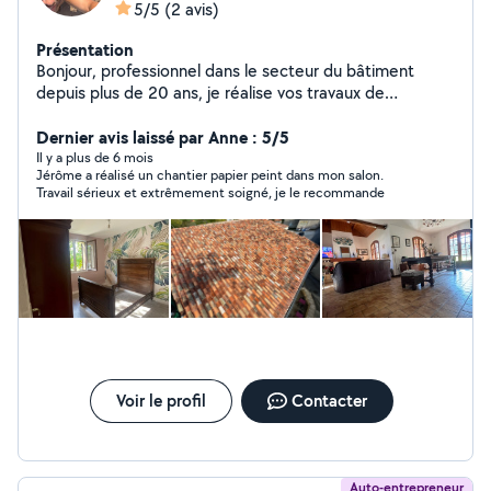
5/5
(2 avis)
Présentation
Bonjour, professionnel dans le secteur du bâtiment
depuis plus de 20 ans, je réalise vos travaux de
peinture, revêtements sols et murs. J'interviens
également pour vos travaux de couverture. Intervention
Dernier avis laissé par Anne : 5/5
rapide et soignée.
Il y a plus de 6 mois
Jérôme a réalisé un chantier papier peint dans mon salon.
Travail sérieux et extrêmement soigné, je le recommande
Voir le profil
Contacter
Auto-entrepreneur