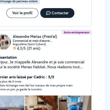
ttoyage de panneau solaire
Voir le profil
Contacter
Auto-entrepreneur
Alexandre Merias (Prest'al)
Commercial et main d'œuvre...
Angoulême (Saint-Cybard)
4,3/5
(21 avis)
ésentation
lle Alexandre et je suis commercial
ur la société Merias Habitat. Nous réalisons tout
e de couverture, ainsi que le traitement du bois, le
oussage de toiture, l'isolation, la ventilation et le
nier avis laissé par Cedric : 5/5
acoplâtre. N'hésitez pas à me contacter pour tout
y a plus de 6 mois
ange mes fait les travaux de mes propre main
pe de projet. Nous saurons vous apporter les
me un pro. je garde le numéro
illeurs prestataires dans le cas où nous ne
triserions pas un domaine en particulier.