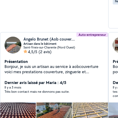
Ne
Auto-entrepreneur
Angelo Brunet (Aob couverture)
Artisan dans le bâtiment
Saint-Yrieix-sur-Charente (Nord Ouest)
4,5/5
(2 avis)
Présentation
Pr
Bonjour, je suis un artisan au service à aobcouverture
Bonjour, Je m'appe
voici mes prestations couverture, zinguerie et
po
nettoyage toiture et façades réparation de couverture
typ
Dernier avis laissé par Maria : 4/5
dém
Der
pl
Il y a 3 mois
Il 
Très bon contact mais ne donnons pas suite.
tes bon éch
ty
com
me
maî