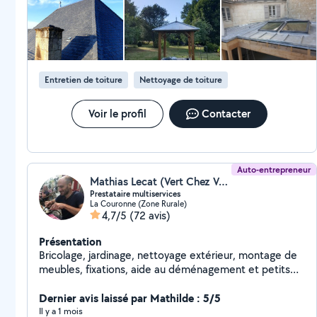
est un excellent professionnel, rigoureux, soigneux et de bons
aluminium, cuivre...). L'entretien de vos couvertures (
conseil. Il a laissé le chantier impeccable. Je le recommande
sans hésitation.
demoussage), gouttières, cheneau, remaniement,
entourage de cheminée, pose de velux... tous ce qui
concerne vos toiture me concerne aussi. Alors hésitez
pas à me contacter pour mon aide, mon
Entretien de toiture
Nettoyage de toiture
professionnalisme et mes conseils. Je vous dit à
bientôt pour vos nouveau projet.
Voir le profil
Contacter
Auto-entrepreneur
Mathias Lecat (Vert Chez Vous)
Prestataire multiservices
La Couronne (Zone Rurale)
4,7/5
(72 avis)
Présentation
Bricolage, jardinage, nettoyage extérieur, montage de
meubles, fixations, aide au déménagement et petits
travaux. Travail sérieux et soigné, intervention rapide.
Dernier avis laissé par Mathilde : 5/5
Il y a 1 mois