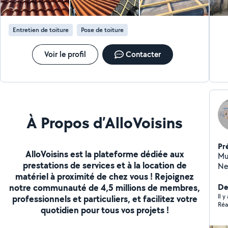
Entretien de toiture
Pose de toiture
Voir le profil
Contacter
À Propos d’AlloVoisins
Pr
AlloVoisins est la plateforme dédiée aux
Multi
prestations de services et à la location de
Netto
matériel à proximité de chez vous ! Rejoignez
Petite 
notre communauté de 4,5 millions de membres,
Robinetteri
De
Rempl
Il y
professionnels et particuliers, et facilitez votre
Réa
Rép
quotidien pour tous vos projets !
chaudi
douc