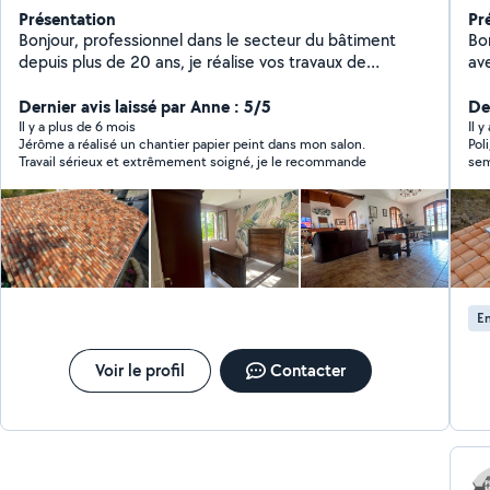
Présentation
Pr
Bonjour, professionnel dans le secteur du bâtiment
Bo
depuis plus de 20 ans, je réalise vos travaux de
av
peinture, revêtements sols et murs. J'interviens
zin
également pour vos travaux de couverture.
Dernier avis laissé par Anne : 5/5
proj
De
Intervention rapide et soignée.
rénovation Ré
Il y a plus de 6 mois
Il y
Jérôme a réalisé un chantier papier peint dans mon salon.
Poli, agréable,
(zinc,
Travail sérieux et extrêmement soigné, je le recommande
sembl
ent
pro
tr
Jas
De
pré
pris
Co
En
Voir le profil
Contacter