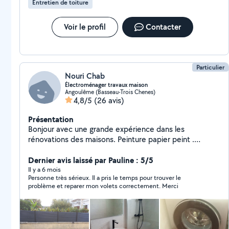
Entretien de toiture
Voir le profil
Contacter
Particulier
Nouri Chab
Électroménager travaux maison
Angoulême (Basseau-Trois Chenes)
4,8/5
(26 avis)
Présentation
Bonjour avec une grande expérience dans les
rénovations des maisons. Peinture papier peint .
Tapisserie. Montage cuisine .carrelage.. de plus j était
technicien en électroménager. Frigo lave vaisselle lave
Dernier avis laissé par Pauline : 5/5
linges ...ect .
Il y a 6 mois
Personne très sérieux. Il a pris le temps pour trouver le
problème et reparer mon volets correctement. Merci