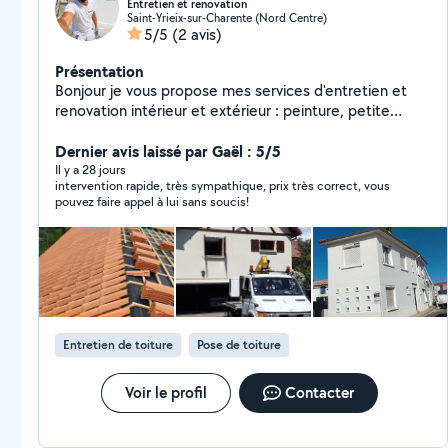
Entretien et renovation
Saint-Yrieix-sur-Charente (Nord Centre)
5/5
(2 avis)
Présentation
Bonjour je vous propose mes services d'entretien et
renovation intérieur et extérieur : peinture, petite
maçonnerie nettoyage de toiture, nettoyage et
réparation des gouttière, réparation murette et
Dernier avis laissé par Gaël : 5/5
peinture grille fer forgé ..... travaux propre et soigné
Il y a 28 jours
intervention rapide, très sympathique, prix très correct, vous
merci
pouvez faire appel à lui sans soucis!
Entretien de toiture
Pose de toiture
Voir le profil
Contacter