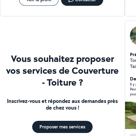
Devis GRATUIT intervention Rapide
Pr
Vous souhaitez proposer
Tous
Tai
vos services de Couverture
de
dis
Der
- Toiture ?
pa
Il 
Per
mo
jou
Inscrivez-vous et répondez aux demandes près
de chez vous !
Proposer mes services