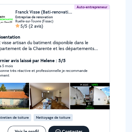
Auto-entrepreneur
Franck Visse (Bati-renovation)
Entreprise de renovation
Ruelle-sur-Touvre (Fissac)
5/5
(2 avis)
ésentation
 visse artisan du batiment disponible dans le
partement de la Charente et les départements
isin déplacement et devis gratuit sous 48h
rche de fuite urgente Pose de bâche Travaux de
rnier avis laissé par Helene : 5/5
ation de couverture Tous travaux de zinguerie
 a 5 mois
e très réactive et professionnelle je recommande
placement 24/24 7j/7 Peinture intérieur extérieur
ement
 pignon muret Demoussage toiture Nettoyage
ade muret dallage Pose d'hydrofuge colorée et
de maçonnerie ESPACE VERT taille
 de haies Élagage à la nacelle évacuation des
déchets verts Travaux soigné et garantie
tretien de toiture
Nettoyage de toiture
Voir le profil
Contacter