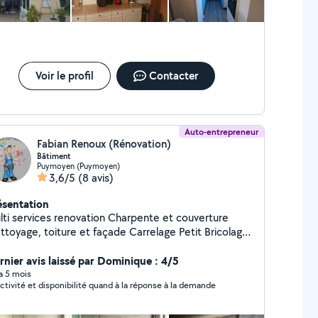
Voir le profil
Contacter
Auto-entrepreneur
Fabian Renoux (Rénovation)
Bâtiment
Puymoyen (Puymoyen)
3,6/5
(8 avis)
ésentation
 services renovation Charpente et couverture
yage, toiture et façade Carrelage Petit Bricolage
maçonnerie Débouchage Wc , évier lavabo
e Modification arrivée + évacuation d'eau
rnier avis laissé par Dominique : 4/5
acement cumul Pose lavabo , évier , wc
 a 5 mois
ctivité et disponibilité quand à la réponse à la demande
aration et recherche de fuites Remplacement
ère , radiateurs Pose de wc suspendu paroi de
he, évier, lavabo, robinetterie Dépannage rapide