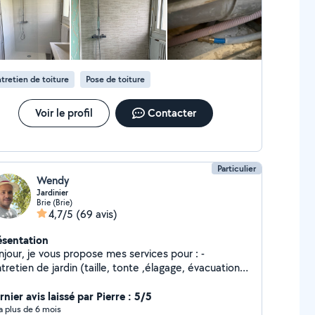
vis et déplacement gratuit
tretien de toiture
Pose de toiture
Voir le profil
Contacter
Particulier
Wendy
Jardinier
Brie (Brie)
4,7/5
(69 avis)
ésentation
s propose mes services pour : -
ntretien de jardin (taille, tonte ,élagage, évacuation
 gravats et branchages) -pose de panneaux rigides
ssage de toiture -petit bricolage -petite
nier avis laissé par Pierre : 5/5
peinture n'hésitez pas à me contacter
y a plus de 6 mois