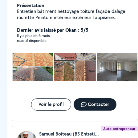
Présentation
Entretien bâtiment nettoyage toiture façade dalage
murette Peinture intérieur extérieur Tappiserie
Maçonnerie Chape Ragréage Crépit tout surface
Entretien espaces verts élagage abattage tonte de
Dernier avis laissé par Okan : 5/5
pelouse taille haie Pose parquet Pose carrelage
Il y a plus de 6 mois
reactif disponible
Démolition Débarrasse de la cave au grenier Électricité
Voir le profil
Contacter
Auto-entrepreneur
Samuel Boiteau (BS Entretien rénovation)