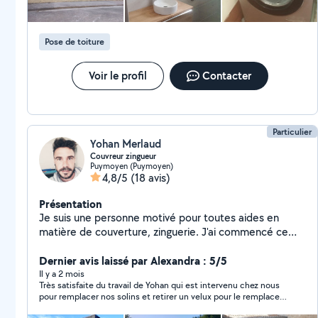
Pose de toiture
Voir le profil
Contacter
Particulier
Yohan Merlaud
Couvreur zingueur
Puymoyen (Puymoyen)
4,8/5
(18 avis)
Présentation
Je suis une personne motivé pour toutes aides en
matière de couverture, zinguerie. J'ai commencé ce
métier en 2009 pour des pavillonnaire pendant 3 ans
puis je me suis tourné dans la rénovation. Je suis parti 3
Dernier avis laissé par Alexandra : 5/5
ans en rénovation de monument historique, puis de
Il y a 2 mois
Très satisfaite du travail de Yohan qui est intervenu chez nous
nouveau dans la rénovation. Je maîtrise tout type de
pour remplacer nos solins et retirer un velux pour le remplacer
couverture, que ce soit en tuiles ( avec différents
par une fenêtre de toit. Un travail impeccable et soigné. Yohan
modèles), en ardoises ou bien en métal ( zinc,