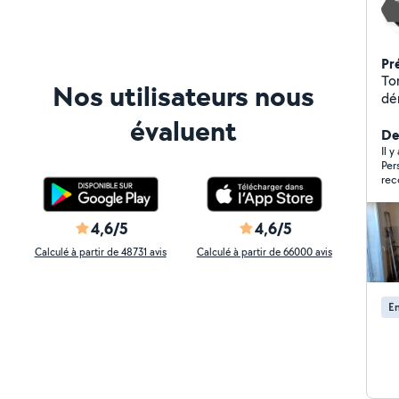
Pr
Ton
Nos utilisateurs nous
déménage
évaluent
Der
Il 
Per
rec
prix
4,6/5
4,6/5
Calculé à partir de 48731 avis
Calculé à partir de 66000 avis
En