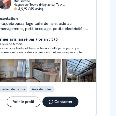
Multiservice
Magnac-sur-Touvre (Magnac-sur-Touvre)
4,9/5
(45 avis)
ésentation
te,debroussaillage taille de haie, aide au
ment, petit bricolage, petite électricité ,
nettoyage de toitures...n'hésitez pas a me contacter .
nier avis laissé par Florian : 5/5
y a plus de 6 mois
sonne ponctuelle et très professionnelle je ne peux que
ommander , donne des conseils etc ..et n’abuse pas sur les
 .
tretien de toiture
Pose de tuiles
Voir le profil
Contacter