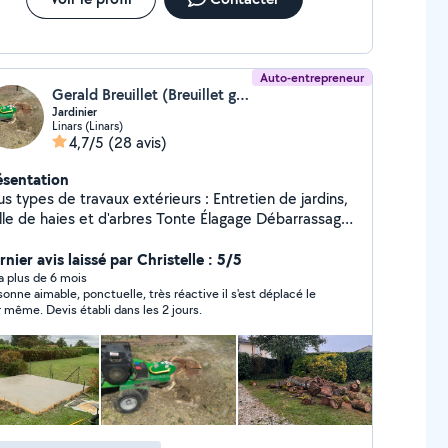
Auto-entrepreneur
Gerald Breuillet (Breuillet gerald)
Jardinier
Linars (Linars)
4,7/5
(28 avis)
ésentation
 types de travaux extérieurs : Entretien de jardins,
lle de haies et d'arbres Tonte Élagage Débarrassage
 garage, grange, box Credit d'impôts à 50%,
ponible 7j/7j. Devis gratuit sur demande, n'hésitez
nier avis laissé par Christelle : 5/5
s à me contacter pour toutes demandes Contactez
y a plus de 6 mois
sonne aimable, ponctuelle, très réactive il s'est déplacé le
i de préférence au 06/20/94/78/34
r même. Devis établi dans les 2 jours.