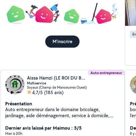
De
En
M'inscrire
Auto-entrepreneur
Aissa Hamzi (LE ROI DU BRICOLAGE)
Multiservice
Soyaux (Champ de Manoeuvres Ouest)
4,7/5
(185 avis)
Présentation
Pr
Auto entrepreneur dans le domaine bricolage,
bonjour, je vou
jardinage, aide déménagement, service à domicile,
l'e
montage de meubles, nettoyage et dans tous les
de
travaux.(petits travaux de maçonnerie, terrassement,
Dernier avis laissé par Maimou : 5/5
demou
Der
peinture) N'hésitez pas à me contacter Cordialement
Hier à 20h
Il 