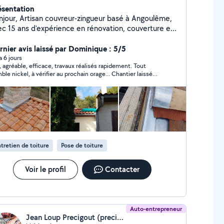
ésentation
njour, Artisan couvreur-zingueur basé à Angoulême,
ec 15 ans d'expérience en rénovation, couverture et
guerie, je mets mon savoir-faire au service de vos
ets de toiture. J'interviens pour : Toiture neuve et
rnier avis laissé par Dominique : 5/5
paration et remplacement de gouttières
 a 6 jours
 efficace, travaux réalisés rapidement. Tout
 PVC, aluminium) Travaux de zinguerie et
e nickel, à vérifier au prochain orage... Chantier laissé
retien Travail sérieux, soigné et durable. Tous les
pre...Tarifs raisonnables. Nous ferons de nouveau appel à
avaux sont soumis à notre assurance décennale.
on dès que nous aurons d'autres travaux à faire faire... A
vis gratuit et intervention rapide. Sud-Ouest
ciser qu'à l'origine Un seul Velux était prévu et nous avons
 la décision de faire les 2 velux de la véranda...
uverture Votre artisan de confiance
tretien de toiture
Pose de toiture
Voir le profil
Contacter
Auto-entrepreneur
Jean Loup Precigout (precigout Multiservice ( P.M.S ))