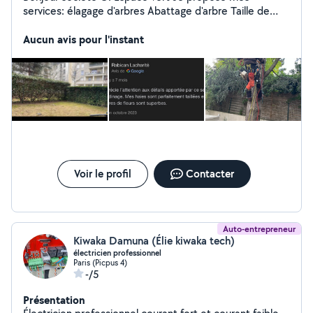
services: élagage d'arbres Abattage d'arbre Taille de
haie Nettoyage à haute pression Pose de pelouse
naturelle et artificiel Retrouver nous sur google et
Aucun avis pour l'instant
Facebook. Cordialement, Monsieur Gabard
Voir le profil
Contacter
Auto-entrepreneur
Kiwaka Damuna (Élie kiwaka tech)
électricien professionnel
Paris (Picpus 4)
-/5
Présentation