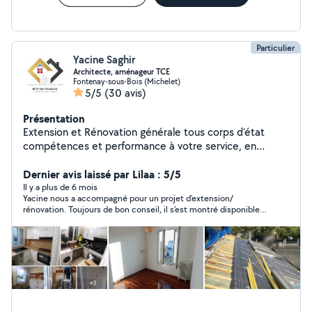
Particulier
Yacine Saghir
Architecte, aménageur TCE
Fontenay-sous-Bois (Michelet)
5/5
(30 avis)
Présentation
Extension et Rénovation générale tous corps d'état
compétences et performance à votre service, en
assurant une très bonne qualité de rendus, ainsi une
forte proposition dans l'aménagement Plans 2D - 3D
Dernier avis laissé par Lilaa : 5/5
réalistes - Chiffrage de vos projets - Démarches
Il y a plus de 6 mois
Yacine nous a accompagné pour un projet d'extension/
administratives pour travaux (Déclaration auprès des
rénovation. Toujours de bon conseil, il s'est montré disponible,
villes, EPT ..etc.) - Réalisation des travaux extension
très réactif et d'une grande écoute. N'hésitez pas lui confier
et/ou rénovation intérieure et extérieure tous corps
vos projets.
d'état jusqu'à livraison.