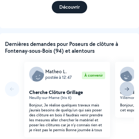
Découvrir
Dernières demandes pour Poseurs de clôture à
Fontenay-sous-Bois (94) et alentours
Matheo L.
N
À convenir
postée à 12:47
p
Cherche Clôture Grillage
Cherche 
Neuilly-sur-Marne (Iris 6)
Villemomb
Bonjour, Je réalise quelques travaux mais
Bonjour, je
j'aurais besoins de quelqu'un qui sais poser
cet espace
des clôture en bois il faudrais venir prendre
les mesures aller chercher le matériel et
poser les clôtures car je n'y connais rien et
je n'est pas le permis Bonne journée à tous