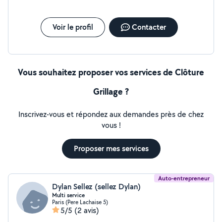
"Economie circulaire"(compost,mulching,haies sèches,
broyage de déchets sur place,etc) lors de l'entretien de
vos jardins. - Tonte raisonnée et créations des praires
Voir le profil
Contacter
fleuries, attirons la biodiversité dans nos jardins! -
Accompagnement création potager - j'accepte des
stagiaires
Vous souhaitez proposer vos services de Clôture
Grillage ?
Inscrivez-vous et répondez aux demandes près de chez
vous !
Proposer mes services
Auto-entrepreneur
Dylan Sellez (sellez Dylan)
Multi service
Paris (Pere Lachaise 5)
5/5
(2 avis)