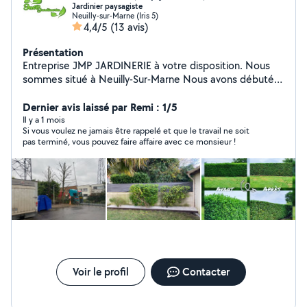
Jardinier paysagiste
Neuilly-sur-Marne (Iris 5)
4,4/5
(13 avis)
Présentation
Entreprise JMP JARDINERIE à votre disposition. Nous
sommes situé à Neuilly-Sur-Marne Nous avons débuté
l'activité sur le site de AlloVoisins Le 10 décembre 2023
Nous effectuerons toutes vos taches : - Tonte /
Dernier avis laissé par Remi : 1/5
Débrouissaillage - Taille de haies ou d'arbustes -
Il y a 1 mois
Si vous voulez ne jamais être rappelé et que le travail ne soit
aménagement de massifs - Plantation de végétaux -
pas terminé, vous pouvez faire affaire avec ce monsieur !
Elagage et abattage - Création d'aménagement -
Contrat d'entretien - Conseil d'aménagement - Livraison
de terre végétale et de terreau Devis Gratuit Pour
toutes informations complémentaires veuillez me
contacter Cordialement MR JULIO
Voir le profil
Contacter