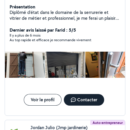
Présentation
Diplômé d'état dans le domaine de la serrurerie et
vitrier de métier et professionnel, je me ferai un plaisir
d'intervenir chez vous à des prix intéressants un devis
gratuit est toujours établi avant intervention. Tarif
Dernier avis laissé par Farid : 5/5
raisonnables et honnêtes. -Serrurier
Il y a plus de 6 mois
Au top rapide et efficace je recommande vivement
d'urgences/dépannage. -Ouverture de porte claquée
sans dégâts. - Ouverture de porte fermée à clé. -
Installation porte blindées. - Changement de serrures
multipoints A2P , verrous tous types de cylindre etc.. -
Sécurisation de vitrage et porte anti cambriolages. -
Changement de vitrage. Intervention dans l'heure en
soirée,nuit weekend et jour férié.
Voir le profil
Contacter
Auto-entrepreneur
Jordan Julio (Jmp jardinerie)