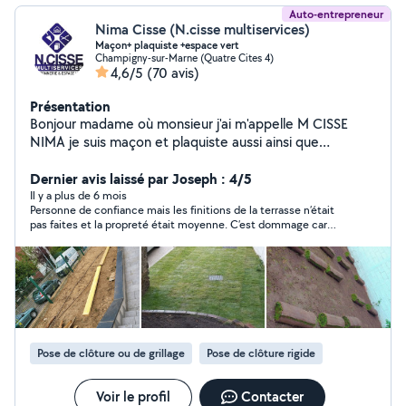
Auto-entrepreneur
Nima Cisse (N.cisse multiservices)
Maçon+ plaquiste +espace vert
Champigny-sur-Marne (Quatre Cites 4)
4,6/5
(70 avis)
Présentation
Bonjour madame où monsieur j'ai m'appelle M CISSE
NIMA je suis maçon et plaquiste aussi ainsi que
paysagiste je suis auto entrepreneur mon entreprise
s'appelle N.CISSE multiservices je vous propose à mes
Dernier avis laissé par Joseph : 4/5
services en tanque maçon -et plâtrier-plaquiste ainsi
Il y a plus de 6 mois
Personne de confiance mais les finitions de la terrasse n’était
que jardinier paysagiste je suis à votre disposition
pas faites et la propreté était moyenne. C’est dommage car
n'hésitez surtout pas contacter si besoin au zéro.
sinon il a fait du bon travail.
Six.quatre-vingt-cinq.quatre-vingts.cinquante-huit.vingt-
neuf
Pose de clôture ou de grillage
Pose de clôture rigide
Voir le profil
Contacter