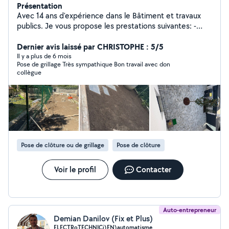
Présentation
Avec 14 ans d'expérience dans le Bâtiment et travaux
publics. Je vous propose les prestations suivantes: -
Maçonnerie, - Terrassement -Pose de pavés -Pose
clôture - Tous les types de assainissements - nettoyage
Dernier avis laissé par CHRISTOPHE : 5/5
au Kärcher. Je mets mes compétences et
Il y a plus de 6 mois
Pose de grillage Très sympathique Bon travail avec don
connaissances à votre service disponible avec la
collègue
garantie d'un travail professionnel et sérieux. Je suis
disponible N'hésitez pas à m'appeler si pas de réponse
sur l'application
Pose de clôture ou de grillage
Pose de clôture
Voir le profil
Contacter
Auto-entrepreneur
Demian Danilov (Fix et Plus)
ELECTRoTECHNICi)EN)automatisme