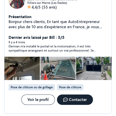
Villiers-sur-Marne (Les Stades)
4,4/5
(55 avis)
Présentation
Bonjour chers clients, En tant que AutoEntrepreneur
avec plus de 10 ans d'expérience en France, je vous
propose des services PROfessionnel pour
MOTORISATION, INSTALLATION, RÉPARATION tout les
Dernier avis laissé par Bill : 5/5
TYPES des PORTAILS, Porte de garage, Portillon, Store
Il y a 4 mois
Demian m’a installé le portail et la motorisation, il est très
banne,FENÊTRES , Vitriers , Volets Roulants et autres
sympathique arrangeant et surtout un vrai professionnel. Je
automatismes et composants. .. Programation de
recommande sans hésitation
télécommandes, Installation d'interphones, Travaux de
SOUDURE et tout le travail à votre besoin spécifiques
tout en assurant sécurité , confort et durabilité.
N'hésitez pas me contacter . Je reste à votre
disposition pour améliorer votre espace de vie !
Cordialement, Dimitri
Pose de clôture ou de grillage
Pose de clôture
Voir le profil
Contacter