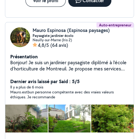
Voir le profil
Contacter
Auto-entrepreneur
Mauro Espinosa (Espinosa paysages)
Paysagiste jardinier écolo
Neuilly-sur-Marne (Iris 2)
4,8/5
(64 avis)
Présentation
Bonjour! Je suis un jardinier paysagiste diplômé à l'école
d'horticulture de Montreuil. Je propose mes services
pour de l'entretien et de la création de jardin, jardinière,
balcon, de l'aménagement de patio et terrasse. Je
Dernier avis laissé par Said : 5/5
travaille avec un approche écologique, du respect de la
Il y a plus de 6 mois
Mauro.estbun personne compétente avec des vraies valeurs
nature, en proposant toujours des solutions qui vont
éthiques. Je recommande
dans le sens de la nature. -Création de points d'eau
pour combattre moustiques en attirant le bio control,
Libellules,etc. -Je propose aussi une formule de
jardinage avec le client, où je travaille avec vous et je
vous apprends beaucoup de concepts liées au jardin, la
nature, façon d'utiliser les outils, entre d'autres choses! -
Formations et mise en place des dispositifs en