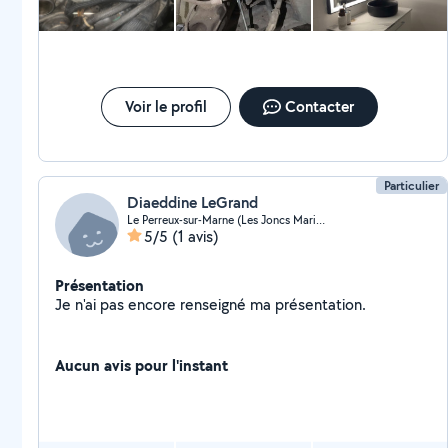
Voir le profil
Contacter
Particulier
Diaeddine LeGrand
Le Perreux-sur-Marne (Les Joncs Marins Croix d'eau)
5/5
(1 avis)
Présentation
Je n'ai pas encore renseigné ma présentation.
Aucun avis pour l'instant