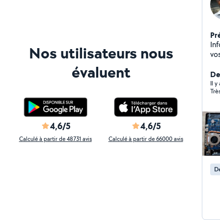
Pr
Inf
Nos utilisateurs nous
vo
mo
évaluent
pr
Der
durable. Mes object
Il 
Trè
to
ex
Mes
d'
4,6/5
4,6/5
je
Calculé à partir de 48731 avis
Calculé à partir de 66000 avis
di
pe
et
D
pé
ga
: v
Do
ma