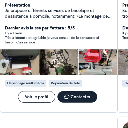
Présentation
Pr
Je propose différents services de bricolage et
Bon
d'assistance à domicile, notamment: >Le montage de
tr
meubles (IKEA, Conforama, Leroy Merlin, etc.), >La
m'a
réparation d'objets ou de petits équipements >Les
Dernier avis laissé par Yattara : 5/5
Der
petites installations et ajustements à la maison,
Il y a 1 mois
Il 
Très à l’écoute et agréable je vous conseil de le contacter si
Trè
>Fixations murales, cadres, tringles, supports TV,
besoin d’un service
fixation d'étagères, remplacement de poignées, Ainsi
que divers travaux de bricolage >Petits réglages,
démontage/remontage, aide à l'aménagement,
>Peinture, etc. ***Je travaille avec sérieux, soin et
efficacité, en veillant toujours à laisser un travail propre
et bien réalisé. Mon objectif est de trouver des
solutions pratiques et durables selon vos besoins.
Dépannage multimédia
Réparation de télé
D
Voir le profil
Contacter