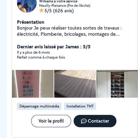
Williams à votre service
Neuilly-Plaisance (Pre de l'Arche)
5/5
(626 avis)
Présentation
Bonjour Je peux réaliser toutes sortes de travaux :
électricité, Plomberie, bricolages, montages de
meubles, penderies sur mesure. Je fais un travail
propre et soigné. Zéro six,seize, Vingt six,dix sept,
Dernier avis laissé par James : 5/5
Quatre vingt dix. Si vous me contactez directement par
Il y a plus de 6 mois
Parfait comme à chaque fois
téléphone laisser moi vos coordonnées. Merci. Williams
allovoisins
Dépannage multimédia
Installation TNT
Voir le profil
Contacter