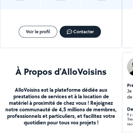
por
pr
de
an
de 
ef
Voir le profil
Contacter
dé
pe
éq
À Propos d’AlloVoisins
Pr
AlloVoisins est la plateforme dédiée aux
Je 
prestations de services et à la location de
de
matériel à proximité de chez vous ! Rejoignez
bri
notre communauté de 4,5 millions de membres,
tou
Der
Il 
professionnels et particuliers, et facilitez votre
Trè
quotidien pour tous vos projets !
re