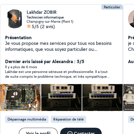
format
par
Particulier
Lakhdar ZOBIR
Technicien informatique
Champigny-sur-Marne (Plant 1)
5/5
(2 avis)
Présentation
Pr
Je vous propose mes services pour tous vos besoins
je 
informatiques, que vous soyez particulier ou
Ch
professionnel : Dépannage et réparation : ordinateurs
de 
lents, bugs Windows/Mac, virus, problèmes internet
Dernier avis laissé par Alexandra : 5/5
me
Au
Installation & configuration : PC, imprimantes, box
éc
Il y a plus de 6 mois
Lakhdar est une personne sérieuse et professionnelle. Il a tout
internet, Wi-Fi, logiciels Optimisation & mise à jour :
co
de suite compris le problème technique, et très sympathique
nettoyage, ajout de mémoire, SSD, paramétrages
vo
vous pouvez y aller les yeux fermés
Récupération de données & sauvegarde Formation
ne
personnalisée : bureautique, messagerie, sécurité en
ligne Disponible à domicile ou à distance Explications
simples et claires Travail sérieux, rapide et efficace
Dépannage multimédia
Réparation de télé
D
Voir le profil
Contacter