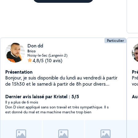
Particulier
Don dd
Brico
Noisy-le-Sec (Langevin 2)
4,8/5
(10 avis)
Présentation
Pr
Bonjour, je suis disponible du lundi au vendredi à partir
Pr
de 15h30 et le samedi à partir de 8h pour divers
vo
travaux.
br
Dernier avis laissé par Kristel : 5/5
ré
Au
lus
Il y a plus de 6 mois
Don D s'est appliqué sans son travail et très sympathique. Il s
ég
est donné du mal et ma machine marche trop bien
éle
sto
ty
ré