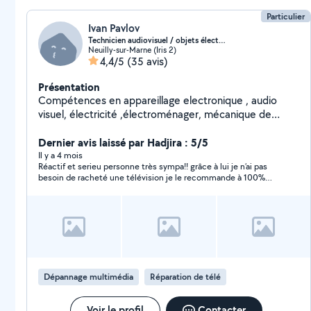
Particulier
Ivan Pavlov
Technicien audiovisuel / objets électroniques
Neuilly-sur-Marne (Iris 2)
4,4/5
(35 avis)
Présentation
Compétences en appareillage electronique , audio
visuel, électricité ,électroménager, mécanique de
precision et plus .
Dernier avis laissé par Hadjira : 5/5
Il y a 4 mois
Réactif et serieu personne très sympa!! grâce à lui je n’ai pas
besoin de racheté une télévision je le recommande à 100%
Merci encore pour votre travail et serieu…
Dépannage multimédia
Réparation de télé
Voir le profil
Contacter