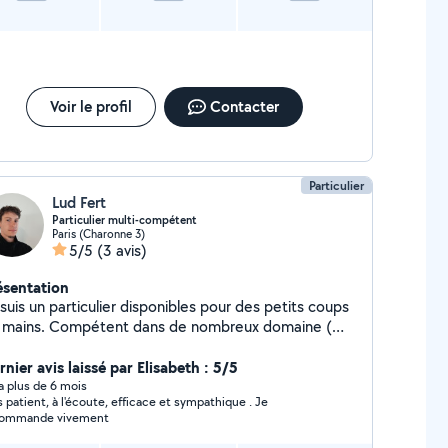
tes et de fenêtres. Il est en outre possible de
océder au changement et à l'installation de tout type
 robinetterie, de systèmes de douche avec leurs
nexes, ainsi que le changement de joints. Je dispose
tout le matériel nécessaire pour une réalisation
ficace et soignée de vos travaux. Pour vos
Voir le profil
Contacter
ménagements et vos travaux de manutention, je
ux me rendre disponible seul ou en compagnie d'une
uipe très expérimentée. Cordialement à vous
Particulier
Lud Fert
Particulier multi-compétent
Paris (Charonne 3)
5/5
(3 avis)
ésentation
suis un particulier disponibles pour des petits coups
 mains. Compétent dans de nombreux domaine (
colage, électronique, informatique, ...). Je suis
jours partant pour filer un coup de main !
nier avis laissé par Elisabeth : 5/5
y a plus de 6 mois
s patient, à l'écoute, efficace et sympathique . Je
commande vivement