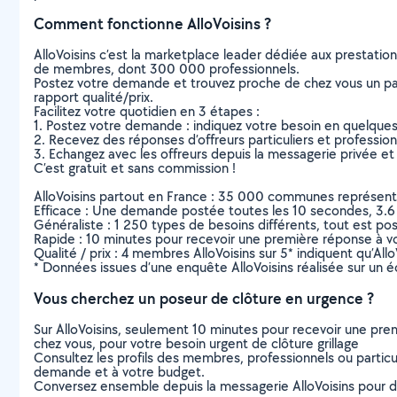
Comment fonctionne AlloVoisins ?
AlloVoisins c’est la marketplace leader dédiée aux prestatio
de membres, dont 300 000 professionnels.
Postez votre demande et trouvez proche de chez vous un parti
rapport qualité/prix.
Facilitez votre quotidien en 3 étapes :
1. Postez votre demande : indiquez votre besoin en quelque
2. Recevez des réponses d’offreurs particuliers et professio
3. Echangez avec les offreurs depuis la messagerie privée et 
C’est gratuit et sans commission !
AlloVoisins partout en France : 35 000 communes représentées 
Efficace : Une demande postée toutes les 10 secondes, 3.6
Généraliste : 1 250 types de besoins différents, tout est poss
Rapide : 10 minutes pour recevoir une première réponse à 
Qualité / prix : 4 membres AlloVoisins sur 5* indiquent qu’All
* Données issues d’une enquête AlloVoisins réalisée sur un é
Vous cherchez un poseur de clôture en urgence ?
Sur AlloVoisins, seulement 10 minutes pour recevoir une p
chez vous, pour votre besoin urgent de clôture grillage
Consultez les profils des membres, professionnels ou particuli
demande et à votre budget.
Conversez ensemble depuis la messagerie AlloVoisins pour de