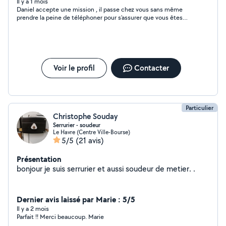
pages notamment " le Havre pêle-mêle" et deux autres
Il y a 1 mois
Daniel accepte une mission , il passe chez vous sans même
pages.
prendre la peine de téléphoner pour s’assurer que vous êtes
bien dans votre domicile , et tout ça pour vous dire que de
toute façon vous habitez au dernier étage donc il ne pourra pas
faire les travaux .
Voir le profil
Contacter
Particulier
Christophe Souday
Serrurier - soudeur
Le Havre (Centre Ville-Bourse)
5/5
(21 avis)
Présentation
bonjour je suis serrurier et aussi soudeur de metier. .
Dernier avis laissé par Marie : 5/5
Il y a 2 mois
Parfait !! Merci beaucoup. Marie