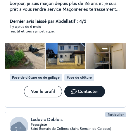
bonjour, je suis maçon depuis plus de 26 ans et je suis
prêt a vous rendre service Maçonneries terrassement
drainage jointage extension .... Ci pour travailler gratuit
répondre plus
Dernier avis laissé par Abdellatif : 4/5
Il y a plus de 6 mois
réactif et très sympathique.
Pose de clôture ou de grillage
Pose de clôture
Voir le profil
Contacter
Particulier
Ludovic Deblois
Paysagiste
Saint-Romain-de-Colbosc (Saint-Romain-de-Colbosc)