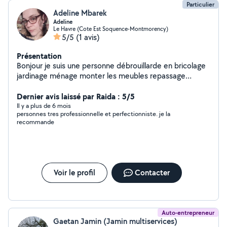
Particulier
Adeline Mbarek
Adeline
Le Havre (Cote Est Soquence-Montmorency)
5/5
(1 avis)
Présentation
Bonjour je suis une personne débrouillarde en bricolage
jardinage ménage monter les meubles repassage
installer l'informatique installer des télés enfin bref
n'hésitez surtout pas à me demander quoi que ce soit je
Dernier avis laissé par Raida : 5/5
vous dirai si je peux ou pas bonne journée à vous
Il y a plus de 6 mois
personnes tres professionnelle et perfectionniste. je la
recommande
Voir le profil
Contacter
Auto-entrepreneur
Gaetan Jamin (Jamin multiservices)