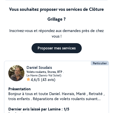
Vous souhaitez proposer vos services de Clôture
Grillage ?
Inscrivez-vous et répondez aux demandes près de chez
vous !
Proposer mes services
Particulier
Daniel Soudais
Volets roulants, Stores, BTP .
Le Havre (Sanvic-Val Soleil)
4,6/5
(43 avis)
Présentation
Bonjour à tous et toute Daniel. Havrais, Marié , Retraité ,
trois enfants . Réparations de volets roulants suivant
certains critères ( Hauteur, accessibilité, etc ... ) Pour la
détente. Je vous invite a visiter sur Facebook mes
Dernier avis laissé par Lamine : 1/5