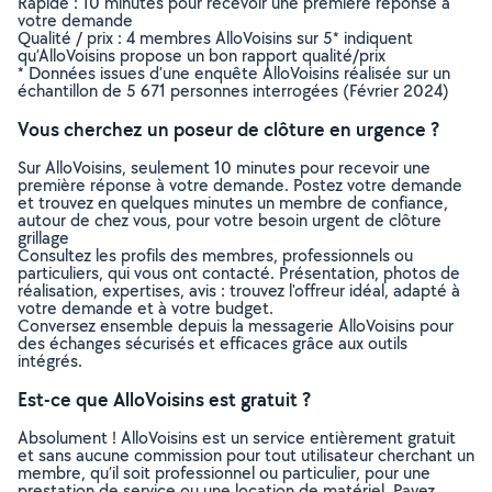
Rapide : 10 minutes pour recevoir une première réponse à
votre demande
Qualité / prix : 4 membres AlloVoisins sur 5* indiquent
qu’AlloVoisins propose un bon rapport qualité/prix
* Données issues d’une enquête AlloVoisins réalisée sur un
échantillon de 5 671 personnes interrogées (Février 2024)
Vous cherchez un poseur de clôture en urgence ?
Sur AlloVoisins, seulement 10 minutes pour recevoir une
première réponse à votre demande. Postez votre demande
et trouvez en quelques minutes un membre de confiance,
autour de chez vous, pour votre besoin urgent de clôture
grillage
Consultez les profils des membres, professionnels ou
particuliers, qui vous ont contacté. Présentation, photos de
réalisation, expertises, avis : trouvez l'offreur idéal, adapté à
votre demande et à votre budget.
Conversez ensemble depuis la messagerie AlloVoisins pour
des échanges sécurisés et efficaces grâce aux outils
intégrés.
Est-ce que AlloVoisins est gratuit ?
Absolument ! AlloVoisins est un service entièrement gratuit
et sans aucune commission pour tout utilisateur cherchant un
membre, qu’il soit professionnel ou particulier, pour une
prestation de service ou une location de matériel. Payez