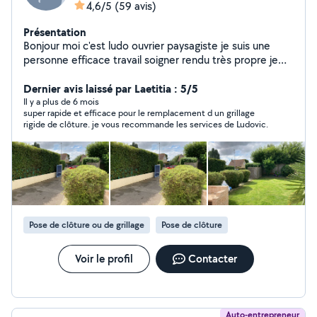
4,6/5
(59 avis)
Présentation
Bonjour moi c'est ludo ouvrier paysagiste je suis une
personne efficace travail soigner rendu très propre je
répond à vos questions et vous trouve des solutions
alors n'hésitez pas a me contacter cdt
Dernier avis laissé par Laetitia : 5/5
Il y a plus de 6 mois
super rapide et efficace pour le remplacement d un grillage
rigide de clôture. je vous recommande les services de Ludovic.
Pose de clôture ou de grillage
Pose de clôture
Voir le profil
Contacter
Auto-entrepreneur