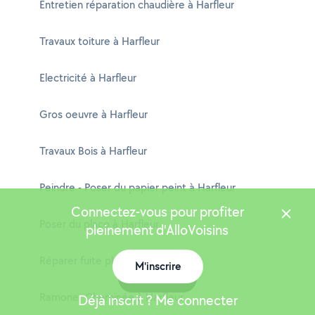
Entretien réparation chaudière à Harfleur
Travaux toiture à Harfleur
Electricité à Harfleur
Gros oeuvre à Harfleur
Travaux Bois à Harfleur
Peindre - Poser du papier peint à Harfleur
Connectez-vous pour profiter
Poser du placo à Harfleur
pleinement d'AlloVoisins
Réparer fuite plomberie à Harfleur
M'inscrire
Carte
Ramoner Cheminée à Harfleur
Déjà inscrit ? Me connecter