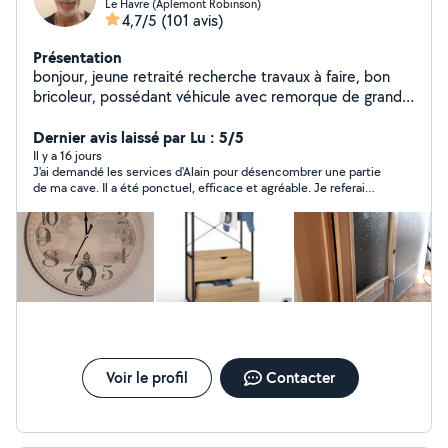
Le Havre (Aplemont Robinson)
4,7/5
(101 avis)
Présentation
bonjour, jeune retraité recherche travaux à faire, bon
bricoleur, possédant véhicule avec remorque de grande
taille. Je vous propose mes services suivant vos besoins.
Dernier avis laissé par Lu : 5/5
Il y a 16 jours
J'ai demandé les services d'Alain pour désencombrer une partie
de ma cave. Il a été ponctuel, efficace et agréable. Je referai
appel à lui sans problèmes si besoin.
Voir le profil
Contacter