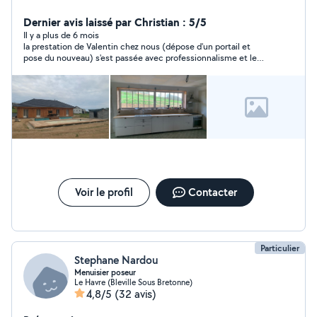
,placo plâtre, électricité, plomberie, terrasse, clôture et
tant d autres . N'hésitez pas à me contacter. A très
Dernier avis laissé par Christian : 5/5
bientôt.
Il y a plus de 6 mois
la prestation de Valentin chez nous (dépose d'un portail et
pose du nouveau) s'est passée avec professionnalisme et le
sens de la perfection. nous recommandons.
Voir le profil
Contacter
Particulier
Stephane Nardou
Menuisier poseur
Le Havre (Bleville Sous Bretonne)
4,8/5
(32 avis)