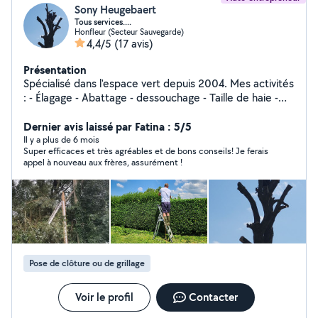
Sony Heugebaert
Tous services....
Honfleur (Secteur Sauvegarde)
4,4/5
(17 avis)
Présentation
Spécialisé dans l'espace vert depuis 2004. Mes activités
: - Élagage - Abattage - dessouchage - Taille de haie -
Pose grillage et clôture Mais aussi - Petits travaux de
couverture - Reparation toiture - Nettoyage -
Dernier avis laissé par Fatina : 5/5
demoussage Mes engagements : - Déplacement et
Il y a plus de 6 mois
Super efficaces et très agréables et de bons conseils! Je ferais
devis gratuit - Travail de qualité - Artisan passionné
appel à nouveau aux frères, assurément !
Pose de clôture ou de grillage
Voir le profil
Contacter