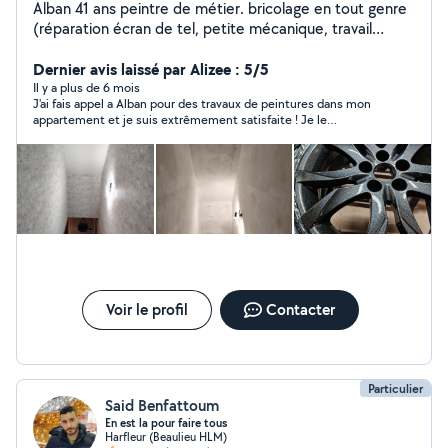
Alban 41 ans peintre de métier. bricolage en tout genre
(réparation écran de tel, petite mécanique, travail
soigner)
Dernier avis laissé par Alizee : 5/5
Il y a plus de 6 mois
J'ai fais appel a Alban pour des travaux de peintures dans mon
appartement et je suis extrêmement satisfaite ! Je le
recommande ! Alban est réactif, consciencieux, très agréable,
et son travail est de grande qualité, le tout a un prix très
raisonnable !
Voir le profil
Contacter
Particulier
Said Benfattoum
En est la pour faire tous
Harfleur (Beaulieu HLM)