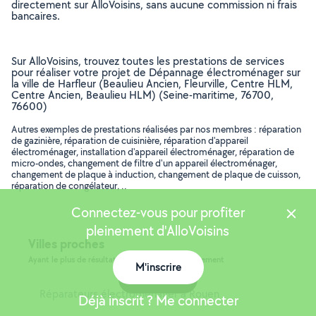
directement sur AlloVoisins, sans aucune commission ni frais
bancaires.
Sur AlloVoisins, trouvez toutes les prestations de services
pour réaliser votre projet de Dépannage électroménager sur
la ville de Harfleur (Beaulieu Ancien, Fleurville, Centre HLM,
Centre Ancien, Beaulieu HLM) (Seine-maritime, 76700,
76600)
Autres exemples de prestations réalisées par nos membres : réparation
de gazinière, réparation de cuisinière, réparation d'appareil
électroménager, installation d'appareil électroménager, réparation de
micro-ondes, changement de filtre d'un appareil électroménager,
changement de plaque à induction, changement de plaque de cuisson,
réparation de congélateur, ..
Connectez-vous pour profiter
pleinement d'AlloVoisins
Villes proches
Ayant le plus de résultats, dans le même département
M'inscrire
Carte
Réparateurs électroménager à Rouen
Déjà inscrit ? Me connecter