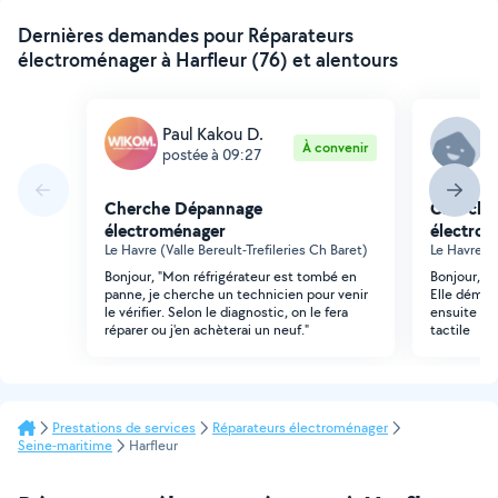
Dernières demandes pour Réparateurs
électroménager à Harfleur (76) et alentours
Paul Kakou D.
M
À convenir
postée à 09:27
p
Cherche Dépannage
Cherche
électroménager
électro
Le Havre (Valle Bereult-Trefileries Ch Baret)
Le Havre (V
Bonjour, "Mon réfrigérateur est tombé en
Bonjour, m
panne, je cherche un technicien pour venir
Elle démarr
le vérifier. Selon le diagnostic, on le fera
ensuite el
réparer ou j'en achèterai un neuf."
tactile
Prestations de services
Réparateurs électroménager
Seine-maritime
Harfleur