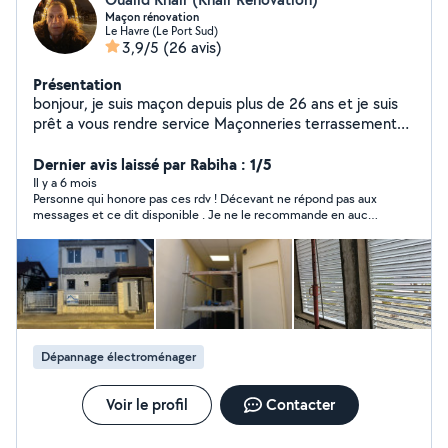
Maçon rénovation
Le Havre (Le Port Sud)
3,9/5
(26 avis)
Présentation
bonjour, je suis maçon depuis plus de 26 ans et je suis
prêt a vous rendre service Maçonneries terrassement
drainage jointage extension .... Ci pour travailler gratuit
répondre plus
Dernier avis laissé par Rabiha : 1/5
Il y a 6 mois
Personne qui honore pas ces rdv ! Décevant ne répond pas aux
messages et ce dit disponible . Je ne le recommande en aucun
cas
Dépannage électroménager
Voir le profil
Contacter