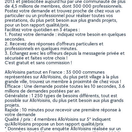
2013 et plébiscitée aujourd’hui par une communauté de plus
de 4,5 millions de membres, dont 300 000 professionnels.
Postez votre demande et trouvez proche de chez vous un
particulier ou un professionnel pour réaliser toutes vos
prestations, du plus petit besoin aux plus grands projets,
pour un bon rapport qualité/prix.
Facilitez votre quotidien en 3 étapes :
1. Postez votre demande : indiquez votre besoin en quelques
secondes.
2. Recevez des réponses d’offreurs particuliers et
professionnels en quelques minutes.
3. Echangez avec les offreurs depuis la messagerie privée et
sécurisée et faites votre choix !
C’est gratuit et sans commission !
AlloVoisins partout en France : 35 000 communes
représentées sur AlloVoisins, du plus petit village à la plus
grande ville, trouvez un membre à proximité de chez vous !
Efficace : Une demande postée toutes les 10 secondes, 3.6
millions de demandes postées par an
Généraliste : 1 250 types de besoins différents, tout est
possible sur AlloVoisins, du plus petit besoin aux plus grands
projets.
Rapide : 10 minutes pour recevoir une première réponse à
votre demande
Qualité / prix : 4 membres AlloVoisins sur 5* indiquent
qu’AlloVoisins propose un bon rapport qualité/prix
* Données issues d’une enquête AlloVoisins réalisée sur un