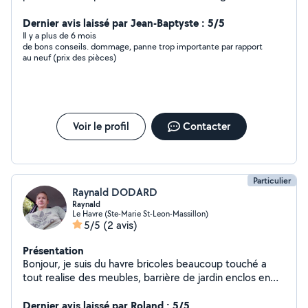
rénovation intérieure , extérieur dans le bâtiment
Dernier avis laissé par Jean-Baptyste : 5/5
Il y a plus de 6 mois
de bons conseils. dommage, panne trop importante par rapport
au neuf (prix des pièces)
Voir le profil
Contacter
Particulier
Raynald DODARD
Raynald
Le Havre (Ste-Marie St-Leon-Massillon)
5/5
(2 avis)
Présentation
Bonjour, je suis du havre bricoles beaucoup touché a
tout realise des meubles, barrière de jardin enclos en
bois ou ferraille je suis soudeur, chaudronnier, tuyauteur,
plombier chauffagiste monteur charpente j'ai fait divers
Dernier avis laissé par Roland : 5/5