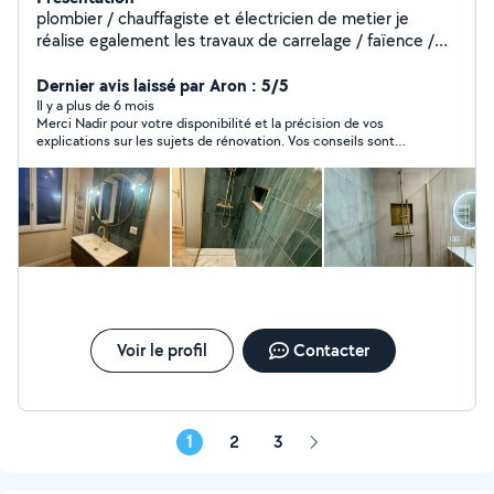
plombier / chauffagiste et électricien de metier je
réalise egalement les travaux de carrelage / faïence /
peinture / papier peints... je peux egalment monter vos
meubles... (pleins de photos sur demande: cuisines sur
Dernier avis laissé par Aron : 5/5
mesure ... sdb clef en main... deco..
Il y a plus de 6 mois
Merci Nadir pour votre disponibilité et la précision de vos
explications sur les sujets de rénovation. Vos conseils sont
précieux et j’apprécie la qualité de nos échanges, ainsi que le
temps que vous prenez pour bien traiter chaque point.
Voir le profil
Contacter
1
2
3
Page
suivante