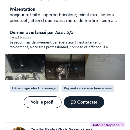
Présentation
bonjour retraité superbe bricoleur; minutieux , sérieux ,
ponctuel , attend que vous . merci de me lire . bien à
vous cordialement .
Dernier avis laissé par Aaa : 5/5
Il y a 5 heures
Je recommande vivement ce réparateur ! Il est intervenu
rapidement, a été très professionnel, honnête et efficace. Il a
réparé ma machine à laver avec soin et a pris le temps
d’expliquer l’origine de la panne. Le travail est impeccable et le
tarif est tout à fait correct. C’est rare de trouver quelqu’un
d’aussi sérieux et compétent. Merci encore pour votre
excellent travail !
Dépannage électroménager
Réparation de machine à laver
Voir le profil
Contacter
Auto-entrepreneur
Oualid Khair (Khair Renovation)