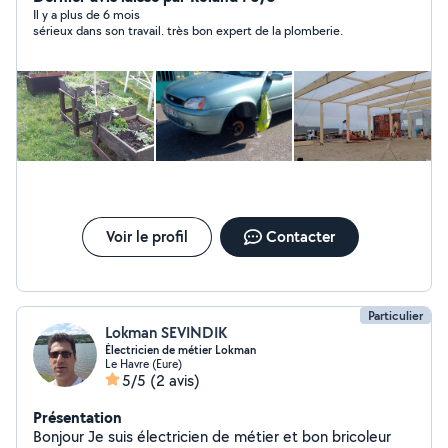
métiers ce qui me permet d'avoir beaucoup de
Il y a plus de 6 mois
sérieux dans son travail. très bon expert de la plomberie.
connaissances
Voir le profil
Contacter
Particulier
Lokman SEVINDIK
Électricien de métier Lokman
Le Havre (Eure)
5/5
(2 avis)
Présentation
Bonjour Je suis électricien de métier et bon bricoleur