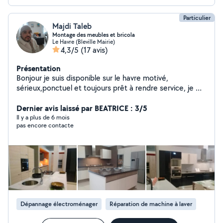
Particulier
Majdi Taleb
Montage des meubles et bricola
Le Havre (Bleville Mairie)
4,3/5
(17 avis)
Présentation
Bonjour je suis disponible sur le havre motivé,
sérieux,ponctuel et toujours prêt à rendre service, je me
tiens à votre disposition pour tout travaux installation
montage et démontage des meubles: cuisine, chambre
Dernier avis laissé par BEATRICE : 3/5
d'enfant, chambre à coucher ,lustres, papier pain,
Il y a plus de 6 mois
pas encore contacte
plomberie, debouchage tube de vacations,aide de
déménagement.....
Dépannage électroménager
Réparation de machine à laver