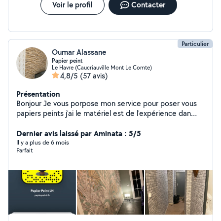
Voir le profil
Contacter
Particulier
Oumar Alassane
Papier peint
Le Havre (Caucriauville Mont Le Comte)
4,8/5
(57 avis)
Présentation
Bonjour Je vous porpose mon service pour poser vous
papiers peints j'ai le matériel est de l'expérience dan
cette domaine je fait le tarif selon la pièce pour plus de
renseignements veuillez me contacter par message
Dernier avis laissé par Aminata : 5/5
privé
Il y a plus de 6 mois
Parfait