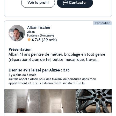
Voir le profil
Contacter
Particulier
Alban fischer
Alban
Fontenay (Fontenay)
4,7/5
(29 avis)
Présentation
Alban 41 ans peintre de métier. bricolage en tout genre
(réparation écran de tel, petite mécanique, travail
soigner)
Dernier avis laissé par Alizee : 5/5
Il y a plus de 6 mois
J'ai fais appel a Alban pour des travaux de peintures dans mon
appartement et je suis extrêmement satisfaite ! Je le
recommande ! Alban est réactif, consciencieux, très agréable,
et son travail est de grande qualité, le tout a un prix très
raisonnable !