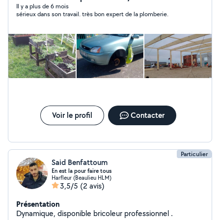
métiers ce qui me permet d'avoir beaucoup de
Il y a plus de 6 mois
sérieux dans son travail. très bon expert de la plomberie.
connaissances
Voir le profil
Contacter
Particulier
Said Benfattoum
En est la pour faire tous
Harfleur (Beaulieu HLM)
3,5/5
(2 avis)
Présentation
Dynamique, disponible bricoleur professionnel .