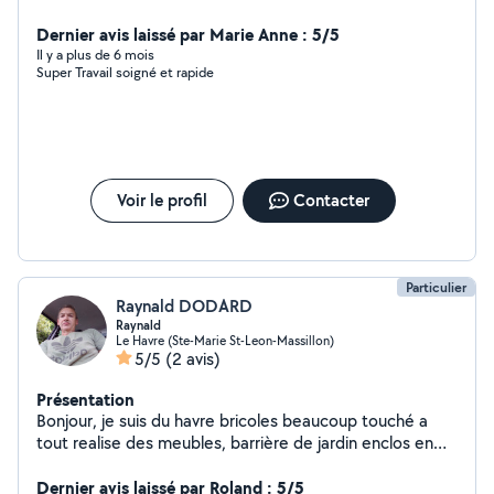
mon travail et soucieuse de respecter vos demandes
Dernier avis laissé par Marie Anne : 5/5
Il y a plus de 6 mois
Super Travail soigné et rapide
Voir le profil
Contacter
Particulier
Raynald DODARD
Raynald
Le Havre (Ste-Marie St-Leon-Massillon)
5/5
(2 avis)
Présentation
Bonjour, je suis du havre bricoles beaucoup touché a
tout realise des meubles, barrière de jardin enclos en
bois ou ferraille je suis soudeur, chaudronnier, tuyauteur,
plombier chauffagiste monteur charpente j'ai fait divers
Dernier avis laissé par Roland : 5/5