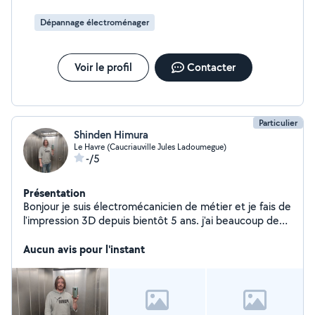
Dépannage électroménager
Voir le profil
Contacter
Particulier
Shinden Himura
Le Havre (Caucriauville Jules Ladoumegue)
-/5
Présentation
Bonjour je suis électromécanicien de métier et je fais de
l'impression 3D depuis bientôt 5 ans. j'ai beaucoup de
connaissances en informatique et en réparation d'objets
en tout genre. Je sais aussi faire du papier peint de
Aucun avis pour l'instant
l'enduit de la peinture et de la pose de parquet.