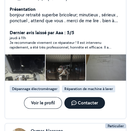
Présentation
bonjour retraité superbe bricoleur; minutieux , sérieux ,
ponctuel , attend que vous . merci de me lire . bien à
vous cordialement .
Dernier avis laissé par Aaa : 5/5
jeudi à 11h
Je recommande vivement ce réparateur ! Il est intervenu
rapidement, a été très professionnel, honnête et efficace. Il a
réparé ma machine à laver avec soin et a pris le temps
d’expliquer l’origine de la panne. Le travail est impeccable et le
tarif est tout à fait correct. C’est rare de trouver quelqu’un
d’aussi sérieux et compétent. Merci encore pour votre
excellent travail !
Dépannage électroménager
Réparation de machine à laver
Voir le profil
Contacter
Particulier
Oumar Alassane