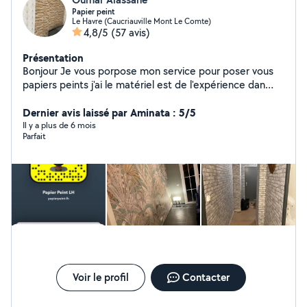
Papier peint
Le Havre (Caucriauville Mont Le Comte)
4,8/5
(57 avis)
Présentation
Bonjour Je vous porpose mon service pour poser vous
papiers peints j'ai le matériel est de l'expérience dan
cette domaine je fait le tarif selon la pièce pour plus de
renseignements veuillez me contacter par message
Dernier avis laissé par Aminata : 5/5
privé
Il y a plus de 6 mois
Parfait
Voir le profil
Contacter