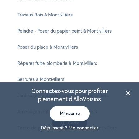
Travaux Bois à Montivilliers
Peindre - Poser du papier peint à Montivilliers
Poser du placo à Montivilliers
Réparer fuite plomberie à Montivilliers
Serrures à Montivilliers
Connectez-vous pour profiter
Jardinage - entretien potager à Montivilliers
pleinement d'AlloVoisins
Aménagement du jardin à Montivilliers
M'inscrire
Carte
Tonte de gazon - Débroussaillage à Montivilliers
Déjà inscrit ? Me connecter