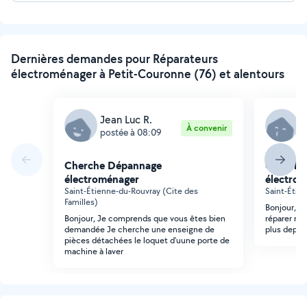
Dernières demandes pour Réparateurs
électroménager à Petit-Couronne (76) et alentours
Jean Luc R.
K
À convenir
postée à 08:09
p
Cherche Dépannage
Cherche
électroménager
électro
Saint-Étienne-du-Rouvray (Cite des
Saint-Étie
Familles)
Bonjour, j
Bonjour, Je comprends que vous êtes bien
réparer mo
demandée Je cherche une enseigne de
plus depui
pièces détachées le loquet d'uune porte de
machine à laver