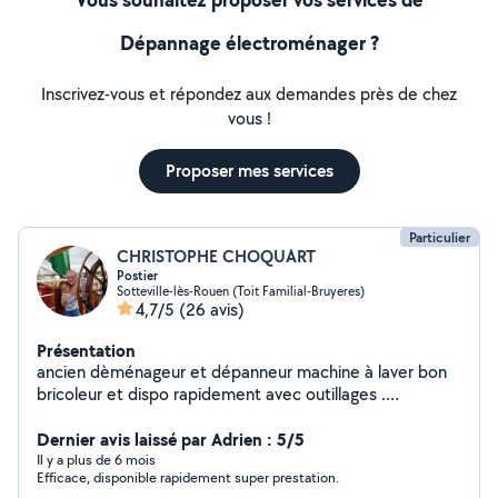
Dépannage électroménager ?
Inscrivez-vous et répondez aux demandes près de chez
vous !
Proposer mes services
Particulier
CHRISTOPHE CHOQUART
Postier
Sotteville-lès-Rouen (Toit Familial-Bruyeres)
4,7/5
(26 avis)
Présentation
ancien dèménageur et dépanneur machine à laver bon
bricoleur et dispo rapidement avec outillages .
Contacté moi et voir mes avis serviable et sympa merci
. Christophe .
Dernier avis laissé par Adrien : 5/5
Il y a plus de 6 mois
Efficace, disponible rapidement super prestation.