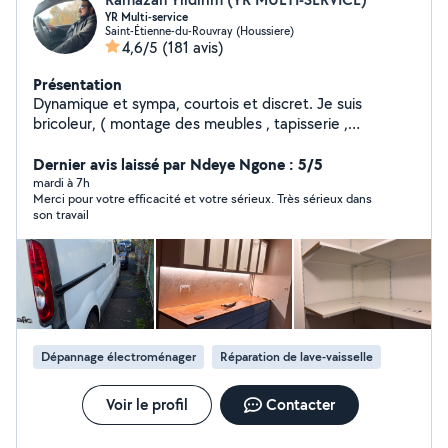
YR Multi-service
Saint-Étienne-du-Rouvray (Houssiere)
4,6/5
(181 avis)
Présentation
Dynamique et sympa, courtois et discret. Je suis
bricoleur, ( montage des meubles , tapisserie ,
manutention, terrassement ,pose du parquet,
placo,installation de machine,etc ) Je peux aussi
Dernier avis laissé par Ndeye Ngone : 5/5
effectuer des réparations des véhicules J'ai aussi un
mardi à 7h
Merci pour votre efficacité et votre sérieux. Très sérieux dans
utilitaire pour transporter des meubles Je suis outillé.
son travail
Dépannage électroménager
Réparation de lave-vaisselle
Voir le profil
Contacter