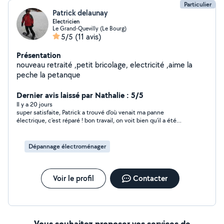
Particulier
Patrick delaunay
Electricien
Le Grand-Quevilly (Le Bourg)
5/5
(11 avis)
Présentation
nouveau retraité ,petit bricolage, electricité ,aime la
peche la petanque
Dernier avis laissé par Nathalie : 5/5
Il y a 20 jours
super satisfaite, Patrick a trouvé d'où venait ma panne
électrique, c'est réparé ! bon travail, on voit bien qu'il a été
électricien, jamais une personne lambda n'aurait pu trouver.
prix plus que raisonnable vu le temps passé et comparé aux
tarifs pratiqués par les sociétés je vais faire très prochainement
Dépannage électroménager
appel à lui avec plaisir pour d'autres travaux de bricolage et
électricité Merci Patrick !
Voir le profil
Contacter
Vous souhaitez proposer vos services de