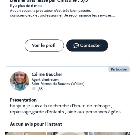
Dernier avis laissé par Christine : 5/5
Il y a plus de 6 mois
Aucun souci, la prestation s'est très bien passée,
consciencieux et professionnel. Je recommande les services
de Steve.
Voir le profil
Contacter
Particulier
Céline Beucher
Agent d'entretien
Saint-Étienne-du-Rouvray (Wallon)
-/5
Présentation
bonjour je suis a la recherche d'heure de ménage ,
repassage,garde d'enfants , aide aux personnes âgées
et handicapées , aide aux personnes ayant du mal avec
la langue française a remplir des documents
Aucun avis pour l'instant
administratifs ou tout autre services ,je fais aussi le