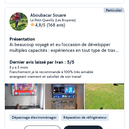
Particulier
Aboubacar Souare
Le Petit-Quevilly (Les Bruyeres)
4,8/5
(168 avis)
Présentation
Ai beaucoup voyagé et eu l'occasion de développer
multiples capacités : expériences en tout type de travail
l4 an d expérience chez des particuliers dans les travaux
d interieur (ménage,renovation ,papier
Dernier avis laissé par Ivan : 5/5
peints,peinture,plomberie,electricite,installerun tv au
Il y a 3 mois
Franchement je le recommande à 100% très aimable
mur) Travaux d exterieur (jardinage,tonte, et enlever
arrangeant vraiment et satisfait de son travail
herbes ,tailler et diminuer les haies,jardiner) , aide au
déménagement. . Peux également faire de l'aide à la
personne ( courses, promenade).veuillez me contacter.
Dépannage électroménager
Réparation de réfrigérateur