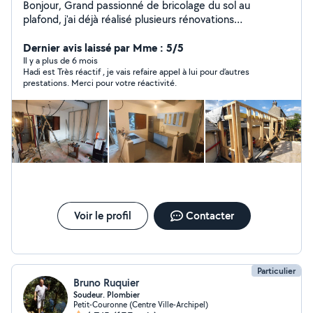
Bonjour, Grand passionné de bricolage du sol au
plafond, j'ai déjà réalisé plusieurs rénovations
d'appartements et maisons. J'ai tout le matériel
nécessaire à la réalisation de travaux d'électricité,
Dernier avis laissé par Mme : 5/5
plomberie, montage de meubles, maçonnerie, etc... Il
Il y a plus de 6 mois
Hadi est Très réactif , je vais refaire appel à lui pour d’autres
est possible de réaliser des plans sur mesures de vos
prestations. Merci pour votre réactivité.
projets : 2D/3D Je suis également à l'aise avec la
mécanique et les travaux d'extérieurs. Ce n'est pas mon
activité principale, mes disponibilités sont limitées mais
facilement planifiable avec vous. Mon principe "travaux
pas terminés, pas d'engagement sur d'autre chantier".
Voir le profil
Contacter
Particulier
Bruno Ruquier
Soudeur. Plombier
Petit-Couronne (Centre Ville-Archipel)