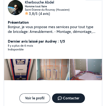
Kherbouche Abdel
Homme tout faire
Saint-Étienne-du-Rouvray (Houssiere)
3,8/5
(4 avis)
Présentation
Bonjour, je vous propose mes services pour tout type
de bricolage: Ameublement. - Montage, démontage,
entretien ou réparation de vos meubles. - Fixations
murales, pose d'éléments de cuisine, ... Travaux
Dernier avis laissé par Audrey : 1/5
d'électricité ou plomberie et diverstravaux. - Pose de
Il y a plus de 6 mois
Indisponible
luminaires, installation de domotique ou de radiateurs...
- Réparations de fuites, débouchage ou installation de
robinetterie... - Installation, remplacement ou
dépannage de serrurerie... Peinture, pose de papier
peints, fibre... - Pose de parquet, placo, enduisage
bandes... - Débouchage des canalisations - Nettoyage
au Karcher. Bricolage en tout genre en fonction de vos
besoins et de mes capacités. N'hésitez pas à me
contacter. Devis et Déplacements gratuits.
Voir le profil
Contacter