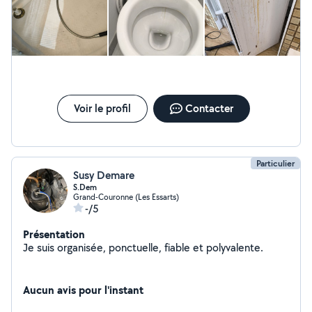
jardinage,tonte de pelouse et taille de haie ou encore
désherbage .... motivée sérieuse ponctuelle j'ai le sens
du service et j'aime m'investir pleinement dans mon
travail .
Voir le profil
Contacter
Particulier
Susy Demare
S.Dem
Grand-Couronne (Les Essarts)
-/5
Présentation
Je suis organisée, ponctuelle, fiable et polyvalente.
Aucun avis pour l'instant