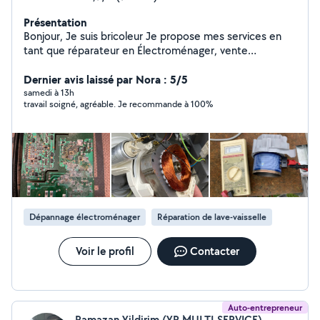
Présentation
Bonjour, Je suis bricoleur Je propose mes services en
tant que réparateur en Électroménager, vente
d'électroménager d'occasion certifié et garantie ,
livraison électroménager et autres, montage de
Dernier avis laissé par Nora : 5/5
meubles , petits travaux de bricolage
samedi à 13h
travail soigné, agréable. Je recommande à 100%
Dépannage électroménager
Réparation de lave-vaisselle
Voir le profil
Contacter
Auto-entrepreneur
Ramazan Yildirim (YR MULTI-SERVICE)