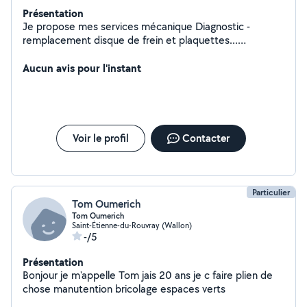
Présentation
Je propose mes services mécanique Diagnostic -
remplacement disque de frein et plaquettes...
réparation et installation appareil électroménager..
intervention sur les fuites d'eau..
Aucun avis pour l'instant
Voir le profil
Contacter
Particulier
Tom Oumerich
Tom Oumerich
Saint-Étienne-du-Rouvray (Wallon)
-/5
Présentation
Bonjour je m'appelle Tom jais 20 ans je c faire plien de
chose manutention bricolage espaces verts