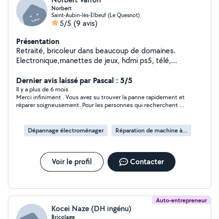
Norbert
Saint-Aubin-lès-Elbeuf (Le Quesnot)
5/5
(9 avis)
Présentation
Retraité, bricoleur dans beaucoup de domaines.
Electronique,manettes de jeux, hdmi ps5, télé,
electromenager, automatisme de barrière. Laisser moi
votre téléphone que je puisse vous répondre étant
Dernier avis laissé par Pascal : 5/5
limité dans mes réponses.
Il y a plus de 6 mois
Merci infiniment . Vous avez su trouver la panne rapidement et
réparer soigneusement. Pour les personnes qui recherchent un
réparateur, je vous recommande les yeux fermés . Merci 🙏🙏
Dépannage électroménager
Réparation de machine à laver
Voir le profil
Contacter
Auto-entrepreneur
Kocei Naze (DH ingénu)
Bricolage