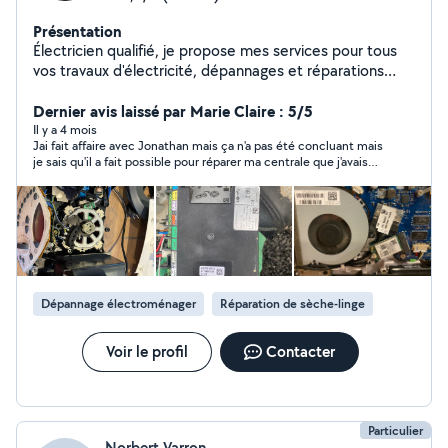
Présentation
Électricien qualifié, je propose mes services pour tous
vos travaux d'électricité, dépannages et réparations
d'appareils électriques. Sérieux, réactif et à l'écoute, je
vous garantis un travail soigné et conforme aux normes.
Dernier avis laissé par Marie Claire : 5/5
Habilité bornes de rechargement pour véhicule
Il y a 4 mois
Jai fait affaire avec Jonathan mais ça n'a pas été concluant mais
électriques également Assurance RC/Décennale OK
je sais qu'il a fait possible pour réparer ma centrale que j'avais
fait cramer. je mets 5 étoiles car il les mérite et je le
recommande fortement.
Dépannage électroménager
Réparation de sèche-linge
Voir le profil
Contacter
Particulier
Norbert Varron