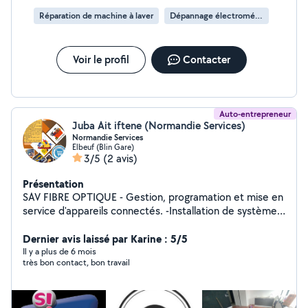
Réparation de machine à laver
Dépannage électroménager
Voir le profil
Contacter
Auto-entrepreneur
Juba Ait iftene (Normandie Services)
Normandie Services
Elbeuf (Blin Gare)
3/5
(2 avis)
Présentation
SAV FIBRE OPTIQUE - Gestion, programation et mise en
service d'appareils connectés. -Installation de systèmes
de surveillance. - Nettoyage et entretien int/ext
d'espaces privés, professionnels et publics - Nettoyage
Dernier avis laissé par Karine : 5/5
de vehicules roulants privés et professionnels. - Travaux
Il y a plus de 6 mois
très bon contact, bon travail
de petit bricolage. - Livraisons de courses et de repas à
domicile