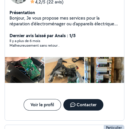
4,2/5
(22 avis)
Présentation
Bonjour, Je vous propose mes services pour la
réparation d'électroménager ou d'appareils électriques.
Travaux électricité ,pose de luminaires, prise de courant,
tableau électrique rénovation, je suis habilité pour la
Dernier avis laissé par Anaïs : 1/5
maintenance préventive et curative des bornes
Il y a plus de 6 mois
Malheureusement sans retour .
électriques de rechargement pour véhicules électriques
avec tout le matériel nécessaire en ma possession.
Expérience en plomberie, placo,peinture et rénovation
et aménagement de salle de bain.
Voir le profil
Contacter
Particulier