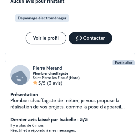
Aucun avis pour l'instant
Dépannage électroménager
Voir le profil
Contacter
Particulier
Pierre Merand
Plombier chauffagiste
Saint-Pierre-lès-Elbeuf (Nord)
5/5
(3 avis)
Présentation
Plombier chauffagiste de métier, je vous propose la
réalisation de vos projets, comme la pose d appareil
sanitaire, dépannage, réalisation de salle. Je peux vous
proposer d autre réalisation comme la pose de placo,
Dernier avis laissé par Isabelle : 5/5
carrelage, parquet, etc.
Il y a plus de 6 mois
Réactif et a répondu à mes messages.