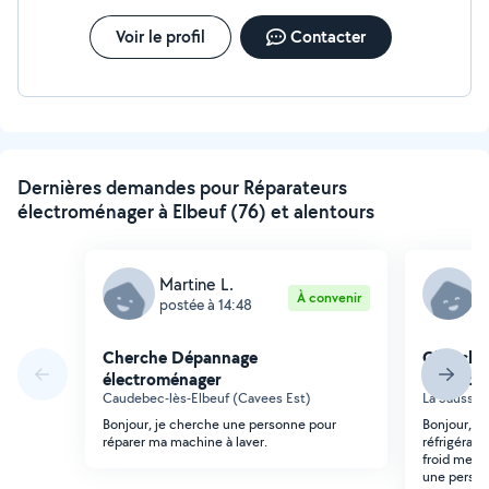
Voir le profil
Contacter
Dernières demandes pour Réparateurs
électroménager à Elbeuf (76) et alentours
Martine L.
C
À convenir
postée à 14:48
p
Cherche Dépannage
Cherche
électroménager
électro
Caudebec-lès-Elbeuf (Cavees Est)
La Saussay
Bonjour, je cherche une personne pour
Bonjour, j
réparer ma machine à laver.
réfrigérate
froid meme 
une person