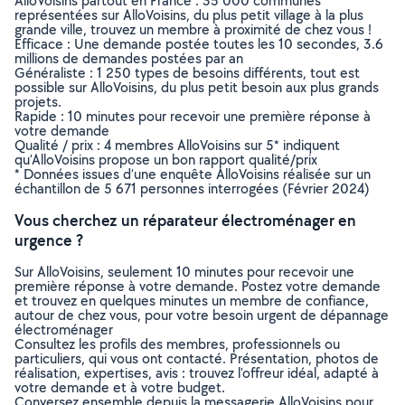
AlloVoisins partout en France : 35 000 communes
représentées sur AlloVoisins, du plus petit village à la plus
grande ville, trouvez un membre à proximité de chez vous !
Efficace : Une demande postée toutes les 10 secondes, 3.6
millions de demandes postées par an
Généraliste : 1 250 types de besoins différents, tout est
possible sur AlloVoisins, du plus petit besoin aux plus grands
projets.
Rapide : 10 minutes pour recevoir une première réponse à
votre demande
Qualité / prix : 4 membres AlloVoisins sur 5* indiquent
qu’AlloVoisins propose un bon rapport qualité/prix
* Données issues d’une enquête AlloVoisins réalisée sur un
échantillon de 5 671 personnes interrogées (Février 2024)
Vous cherchez un réparateur électroménager en
urgence ?
Sur AlloVoisins, seulement 10 minutes pour recevoir une
première réponse à votre demande. Postez votre demande
et trouvez en quelques minutes un membre de confiance,
autour de chez vous, pour votre besoin urgent de dépannage
électroménager
Consultez les profils des membres, professionnels ou
particuliers, qui vous ont contacté. Présentation, photos de
réalisation, expertises, avis : trouvez l'offreur idéal, adapté à
votre demande et à votre budget.
Conversez ensemble depuis la messagerie AlloVoisins pour