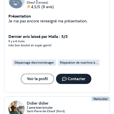
Elbeuf (Cerisaie)
4,5/5
(8 avis)
Présentation
Je n'ai pas encore renseigné ma présentation.
Dernier avis laissé par Maïla : 5/5
Il y a 6 mois
très bon boulot et super gentil
Dépannage électroménager
Réparation de machine à laver
Voir le profil
Contacter
Particulier
Didier didier
J aime bien bricoler
Saint-Pierre-lès-Elbeuf (Nord)