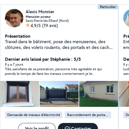
Particulier
Alexis Monnier
Menuisier poseur
Saint-Pierre-lès-Elbeuf (Nord)
4,9/5
(19 avis)
Présentation
Pr
Travail dans le bâtiment, pose des menuiseries, des
En
clôtures, des volets roulants, des portails et des cache-
en
moineaux.
Dernier avis laissé par Stéphanie : 5/5
Der
Il y a 7 jours
Il y
Très satisfaite de sa prestation, personne très agréable et qui
Lud
prends le temps de faire les travaux correctement je le
san
recommande.
Lud
Demande de travaux d’électricité
Raccordement de portail électrique
De
Voir le profil
Contacter