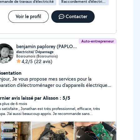
mande de travaux d’électricité
Raccordement d'électricité
Voir le profil
Contacter
Auto-entrepreneur
benjamin paplorey (PAPLOREY)
électricité/ Dépannage
Bosroumois (Bosroumois)
4,2/5
(22 avis)
ésentation
s propose mes services pour la
paration d'électroménager ou d'appareils électriques.
vaux électricité ,pose de luminaires, prise de
rant, tableau électrique rénovation, je suis habilité
nier avis laissé par Alisson : 5/5
ur la maintenance préventive et curative des bornes
y a plus de 6 mois
s satisfaite , Jonathan est très professionnel, efficace, très
ectriques de rechargement pour véhicules
pa. J'ai aussi beaucoup appris. Je recommande sans
ectriques avec tout le matériel nécessaire en ma
itation.
ssession. Expérience en plomberie, placo,peinture
 rénovation et aménagement de salle de bain.