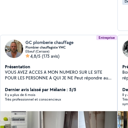
De
Entreprise
GC plomberie chauffage
Plombier chauffagiste VMC
Elbeuf (Cerisaie)
4,8/5
(173 avis)
Présentation
Pr
VOUS AVEZ ACCES A MON NUMERO SUR LE SITE
Bonjour, Je vou
POUR LES PERSONNE A QUI JE NE Peut répondre au
ré
dessus de 50 km merci Bonjour je suis plombier
Tra
chauffagiste à mon compte je fais débouchage toutes
Dernier avis laissé par Mélanie : 5/5
cou
Der
canalisations a haut pression. Recherche de fuite
po
Il y a plus de 6 mois
Il 
Très professionnel et conscencieux
Trè
jusqu'à 1 m sous le sol les entretiens VMC annuel
él
sym
entretien chaudière murale et dépannage chaudière
él
hés
détartrage canalisation ,Désembuage plancher
po
chauffant et chauffage une garantie décennale et la
et
pour vous protégé. Si je ne réponds pas c'est que je ne