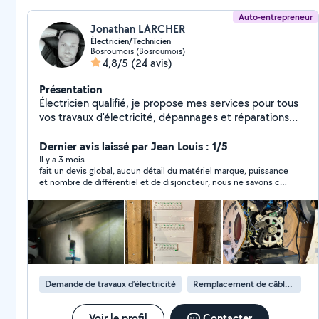
Auto-entrepreneur
Jonathan LARCHER
Électricien/Technicien
Bosroumois (Bosroumois)
4,8/5
(24 avis)
Présentation
Électricien qualifié, je propose mes services pour tous
vos travaux d'électricité, dépannages et réparations
d'appareils électriques. Sérieux, réactif et à l'écoute, je
vous garantis un travail soigné et conforme aux normes.
Dernier avis laissé par Jean Louis : 1/5
Habilité bornes de rechargement pour véhicule
Il y a 3 mois
fait un devis global, aucun détail du matériel marque, puissance
électriques également Assurance RC/Décennale OK
et nombre de différentiel et de disjoncteur, nous ne savons ce
qu'il va installer, pas non plus du prix de la main d'oeuvre, pas de
numéro de devis. comment faire confiance a cet artisan...
Demande de travaux d’électricité
Remplacement de câble électrique
Voir le profil
Contacter