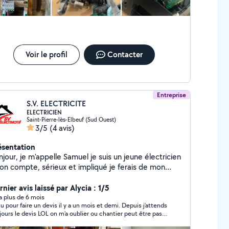
Voir le profil
Contacter
Entreprise
S.V. ELECTRICITE
ELECTRICIEN
Saint-Pierre-lès-Elbeuf (Sud Ouest)
3/5
(4 avis)
ésentation
jour, je m'appelle Samuel je suis un jeune électricien
son compte, sérieux et impliqué je ferais de mon
eux pour répondre à vos besoins le plus rapidement
sible.
nier avis laissé par Alycia : 1/5
y a plus de 6 mois
u pour faire un devis il y a un mois et demi. Depuis j’attends
jours le devis LOL on m’a oublier ou chantier peut être pas
éressant