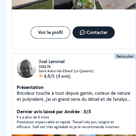
Voir le profil
Contacter
Particulier
Joel Lemmel
JOEL76
Saint-Aubin-lès-Elbeuf (Le Quesnot)
4,8/5
(4 avis)
Présentation
Bricoleur touche à tout depuis gamin, curieux de nature
et polyvalent, j'ai un grand sens du détail et de l'analyse;
ce qui me permet bien souvent de réparer ou
améliorer les choses lorsque c'est nécessaire.
Dernier avis laissé par Andrée : 5/5
Il y a plus de 6 mois
Prestation impeccable et rapide. Travail très pro, soigné et
efficace. Joël est très agréable et je le recommande vivement
sans hésiter.