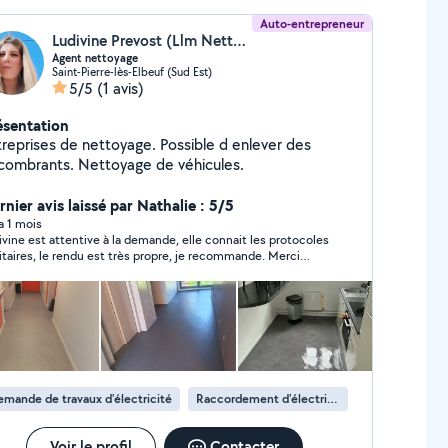
Auto-entrepreneur
Ludivine Prevost (Llm Nettoyage)
Agent nettoyage
Saint-Pierre-lès-Elbeuf (Sud Est)
5/5
(1 avis)
ésentation
treprises de nettoyage. Possible d enlever des
combrants. Nettoyage de véhicules.
nier avis laissé par Nathalie : 5/5
 a 1 mois
ivine est attentive à la demande, elle connait les protocoles
itaires, le rendu est très propre, je recommande. Merci
ivine.
mande de travaux d’électricité
Raccordement d'électricité
Voir le profil
Contacter