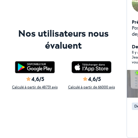
Pr
Po
Nos utilisateurs nous
de
distance volets,
évaluent
po
Der
en
Il 
Jea
tab
vou
4,6/5
4,6/5
Calculé à partir de 48731 avis
Calculé à partir de 66000 avis
De