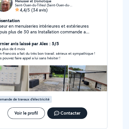
Menuisier et Domotique
Saint-Ouen-du-Tilleul (Saint-Ouen-du-Tilleul)
4,4/5
(34 avis)
ésentation
seur en menuiseries intérieures et extérieures
puis plus de 30 ans Installation commande a
 portails, alarme, cameras, capteurs
ur scénarios domotique, ... Quelques compétences
nier avis laissé par Alex : 5/5
 informatique, traitement d'image, de texte,
y a plus de 6 mois
n-Francois a fait du très bon travail. sérieux et sympathique !
leurs, connection imprimante, iptv, etc ...
s pouvez faire appel a lui sans hésiter !
mande de travaux d’électricité
Voir le profil
Contacter