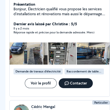
Présentation
Bonjour, Électricien qualifié vous propose les services
d'installations et rénovations mais aussi le dépannage
et la maintenance de vos installations électriques. Ma
longue expérience me permet de m'adapter
Dernier avis laissé par Christine : 5/5
facilement à chaque demande. BORNES DE
Il y a 2 mois
Réponse rapide et précise pour la demande adressée. Merci
RECHARGE CLIMATISATION PANNEAU SOLAIRES
ÉLECTRICITÉ GÉNÉRALE Fortement attaché à la
transition écologique, je suis formé IRVE se qui me
permet de vous accompagner de A à Z en se qui
concerne l'installation de bornes de recharge à
domicile, en entreprise et/ou collectivités. Si vous
souhaitez confier vos projets à un passionné alors
n'hésitez pas à faire appel à mon savoir-faire !
Demande de travaux d’électricité
Raccordement de tableau électrique
Voir le profil
Contacter
Particulier
Cédric Mengal