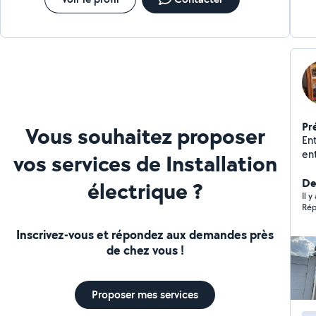
Pr
Vous souhaitez proposer
En
ent
vos services de Installation
dé
fo
De
électrique ?
Ré
Il 
Rép
vmc
in
Inscrivez-vous et répondez aux demandes près
et 
de chez vous !
Proposer mes services