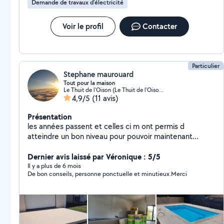
Demande de travaux d’électricité
Voir le profil
Contacter
Particulier
Stephane maurouard
Tout pour la maison
Le Thuit de l'Oison (Le Thuit de l'Oison)
4,9/5
(11 avis)
Présentation
les années passent et celles ci m ont permis d
atteindre un bon niveau pour pouvoir maintenant
proposer mes services a mes voisins . CAP d
électricien, je réalise également divers prestations
Dernier avis laissé par Véronique : 5/5
isolation, placo,papier peint, peinture, parquet,
Il y a plus de 6 mois
De bon conseils, personne ponctuelle et minutieux.Merci
revêtement de sols divers ,petite maçonnerie ,jardin Je
possède également un utilitaire Homme toutes mains,
je vous propose mes services.