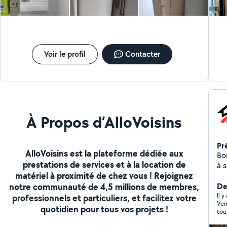
peux pas répondre par rapport au périmètre. Sachez
que je réponds à tous les messages autrement. Merci
à vous
Voir le profil
Contacter
À Propos d’AlloVoisins
Pr
AlloVoisins est la plateforme dédiée aux
Bon
prestations de services et à la location de
à 
matériel à proximité de chez vous ! Rejoignez
mi
notre communauté de 4,5 millions de membres,
pos
Der
Il 
professionnels et particuliers, et facilitez votre
Ven
quotidien pour tous vos projets !
tou
int