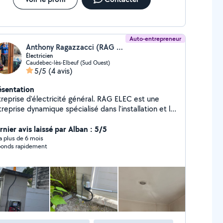
Auto-entrepreneur
Anthony Ragazzacci (RAG ELEC)
Électricien
Caudebec-lès-Elbeuf (Sud Ouest)
5/5
(4 avis)
ésentation
treprise d'électricité général. RAG ELEC est une
reprise dynamique spécialisé dans l'installation et le
pannage électrique. Professionnel diplômé, une
rte expérience et des capacités à géré l'imprévue.
rnier avis laissé par Alban : 5/5
novation, neuf, mise en conformité, dépannage,
y a plus de 6 mois
onds rapidement
, portail et volet roulant électrique. Nous
tervenons dans tous types de logements. Particulier
professionnel.