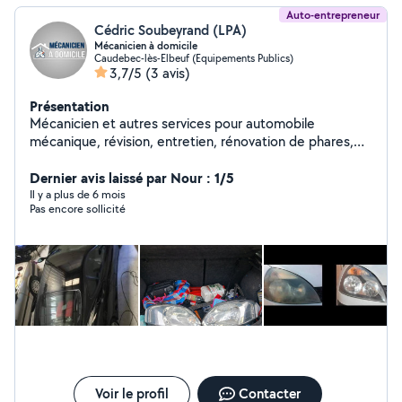
Auto-entrepreneur
Cédric Soubeyrand (LPA)
Mécanicien à domicile
Caudebec-lès-Elbeuf (Equipements Publics)
3,7/5
(3 avis)
Présentation
Mécanicien et autres services pour automobile
mécanique, révision, entretien, rénovation de phares,
lustrage, corrections de rayures, remplacement de
pièces, vidange, réparation, vente de pièces détachées
Dernier avis laissé par Nour : 1/5
d'occasion, carrosserie
Il y a plus de 6 mois
Pas encore sollicité
Voir le profil
Contacter