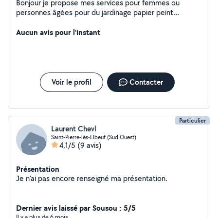
Bonjour je propose mes services pour femmes ou
personnes âgées pour du jardinage papier peint
peinture montages de meubles ménage ou même resté
quelque heure avec la personne
Aucun avis pour l'instant
Voir le profil
Contacter
Particulier
Laurent Chevl
Saint-Pierre-lès-Elbeuf (Sud Ouest)
4,1/5
(9 avis)
Présentation
Je n'ai pas encore renseigné ma présentation.
Dernier avis laissé par Sousou : 5/5
Il y a plus de 6 mois