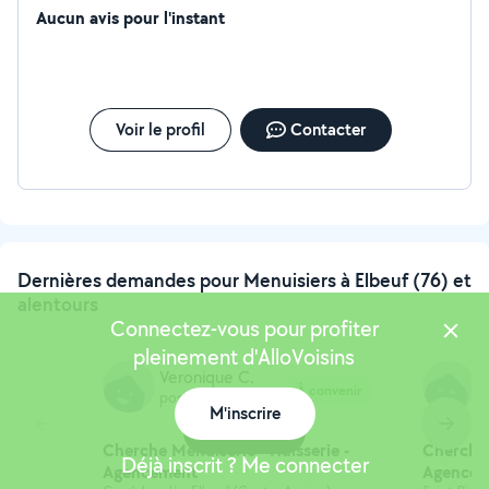
Aucun avis pour l'instant
Voir le profil
Contacter
Dernières demandes pour Menuisiers à Elbeuf (76) et
alentours
Connectez-vous pour profiter
pleinement d'AlloVoisins
Veronique C.
M
À convenir
postée hier
p
M'inscrire
Carte
Cherche Menuiserie - Huisserie -
Cherche 
Déjà inscrit ? Me connecter
Agencement
Agencem