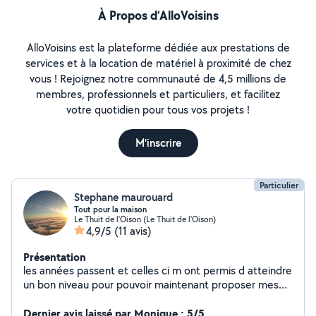
À Propos d’AlloVoisins
AlloVoisins est la plateforme dédiée aux prestations de
services et à la location de matériel à proximité de chez
vous ! Rejoignez notre communauté de 4,5 millions de
membres, professionnels et particuliers, et facilitez
votre quotidien pour tous vos projets !
M'inscrire
Particulier
Stephane maurouard
Tout pour la maison
Le Thuit de l'Oison (Le Thuit de l'Oison)
4,9/5
(11 avis)
Présentation
les années passent et celles ci m ont permis d atteindre
un bon niveau pour pouvoir maintenant proposer mes
services a mes voisins . CAP d électricien, je réalise
également divers prestations isolation, placo,papier
Dernier avis laissé par Monique : 5/5