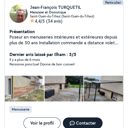
Particulier
Jean-François TURQUETIL
Menuisier et Domotique
Saint-Ouen-du-Tilleul (Saint-Ouen-du-Tilleul)
4,4/5
(34 avis)
Présentation
Poseur en menuiseries intérieures et extérieures depuis
plus de 30 ans Installation commande a distance volets,
portails, alarme, cameras, capteurs pour scénarios
domotique, ... Quelques compétences en informatique,
Dernier avis laissé par Ilham : 5/5
traitement d'image, de texte, tableurs, connection
Il y a plus de 6 mois
Personne ponctuel Donne de bon conseil
imprimante, iptv, etc ...
Menuiserie
Voir le profil
Contacter