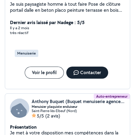
Je suis paysagiste homme à tout faire Pose de clôture
portail dalle en beton placo peinture terrasse en bois
bac a fleur en bois montage de cuisine ou meuble
Montage entretien piscine Terrassement Pour tout
Dernier avis laissé par Nadege : 5/5
renseignement appelez moi
Il y a 2 mois
très réactif
Menuiserie
Voir le profil
Contacter
Auto-entrepreneur
Anthony Buquet (Buquet menuiserie agencement)
Menuisier plaquiste enduiseur
Saint-Pierre-lès-Elbeuf (Nord)
5/5
(2 avis)
Présentation
Je met à votre disposition mes compétences dans la