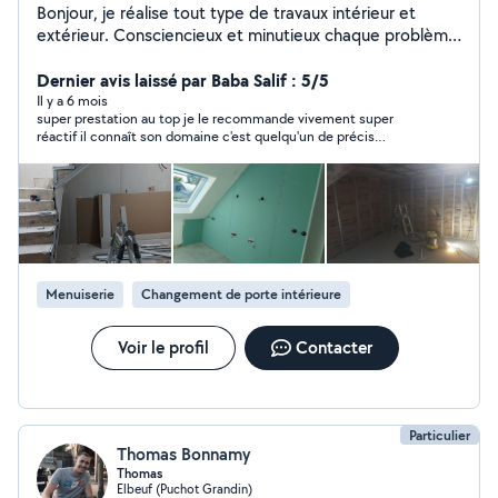
Bonjour, je réalise tout type de travaux intérieur et
extérieur. Consciencieux et minutieux chaque problème
a une solution. Actif en rénovation intérieur depuis 2019
je mets mes mains à vos services, ce seras un plaisir de
Dernier avis laissé par Baba Salif : 5/5
vous apporter mon savoir faire et mes connaissances
Il y a 6 mois
super prestation au top je le recommande vivement super
personnelles acquises .
réactif il connaît son domaine c'est quelqu'un de précis
soigneux et tres aimable merci a lui.
Menuiserie
Changement de porte intérieure
Voir le profil
Contacter
Particulier
Thomas Bonnamy
Thomas
Elbeuf (Puchot Grandin)