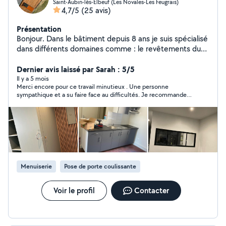
Saint-Aubin-lès-Elbeuf (Les Novales-Les Feugrais)
4,7/5
(25 avis)
Présentation
Bonjour. Dans le bâtiment depuis 8 ans je suis spécialisé
dans différents domaines comme : le revêtements du
sol, plâtrerie, peinture,montage de cuisine aménage,
salle de bain, mais notamment je suis disponible pour
Dernier avis laissé par Sarah : 5/5
des petits bricolages (déménagement,jardinage...)
Il y a 5 mois
Merci encore pour ce travail minutieux . Une personne
Diplôme en mécanique automobile / vidange, frains
sympathique et a su faire face au difficultés. Je recommande
plaquettes .. En étant une personne sérieux,ponctuel et
fortement
discret n'hésitez pas à me contacter. Cordialement
Menuiserie
Pose de porte coulissante
Voir le profil
Contacter