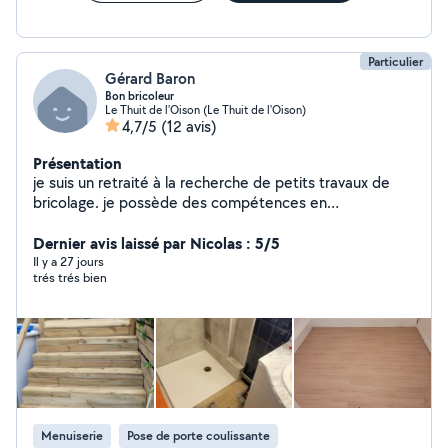
Particulier
Gérard Baron
Bon bricoleur
Le Thuit de l'Oison (Le Thuit de l'Oison)
4,7/5
(12 avis)
Présentation
je suis un retraité à la recherche de petits travaux de
bricolage. je possède des compétences en
plomberie,électricité,carrelage,menuiserie,parquet,. ..n
hésitez pas à me contacter pour de plus amples
Dernier avis laissé par Nicolas : 5/5
informations.
Il y a 27 jours
trés trés bien
Menuiserie
Pose de porte coulissante