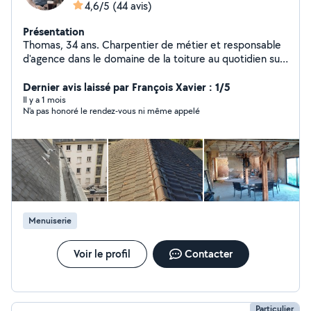
4,6/5
(44 avis)
Présentation
Thomas, 34 ans. Charpentier de métier et responsable
d'agence dans le domaine de la toiture au quotidien sur
Elbeuf. J'aime toucher un peu à tout : Bois, bricolage,
aménagement, réparation,.démoussage, montage de
Dernier avis laissé par François Xavier : 1/5
meuble etc Patient, sociable et toujours partant pour
Il y a 1 mois
N'a pas honoré le rendez-vous ni même appelé
échanger ou donner un coup de main. J'apprécie autant
le travail bien fait que les bons moments autour d'un
projet. Au plaisir d'échanger prochainement ! :)
Menuiserie
Voir le profil
Contacter
Particulier