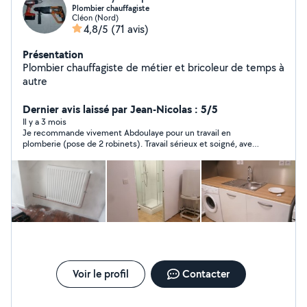
Plombier chauffagiste
Cléon (Nord)
4,8/5
(71 avis)
Présentation
Plombier chauffagiste de métier et bricoleur de temps à
autre
Dernier avis laissé par Jean-Nicolas : 5/5
Il y a 3 mois
Je recommande vivement Abdoulaye pour un travail en
plomberie (pose de 2 robinets). Travail sérieux et soigné, avec
en plus une personne très sympathique. Intervention propre,
efficace et réalisée avec professionnalisme. Je suis très
satisfait du résultat.
Voir le profil
Contacter