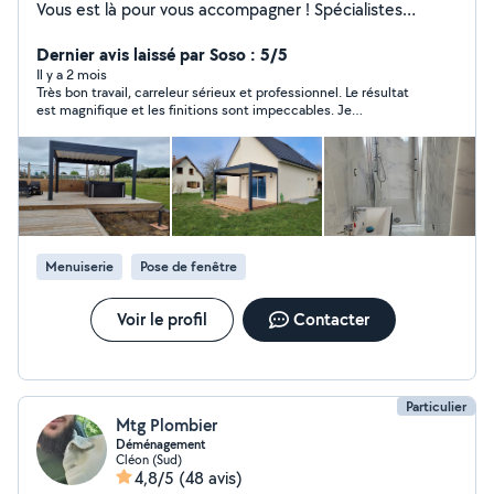
Vous est là pour vous accompagner ! Spécialistes
rénovation tous corps d'état, nous prenons en charge
tous vos projets, de l'isolation à la menuiserie en
Dernier avis laissé par Soso : 5/5
passant par la pose de placo,revêtement sols et murs
Il y a 2 mois
Très bon travail, carreleur sérieux et professionnel. Le résultat
et la peinture. Pourquoi choisir Renov-et-Vous ? * Un
est magnifique et les finitions sont impeccables. Je
accompagnement personnalisé à chaque étape de
recommande sans hésiter !
votre projet * Des devis clairs et détaillés * Le respect
des délais et de votre budget * La garantie d'un travail
de qualité Contactez-nous dès aujourd'hui pour une
étude gratuite de votre projet Renov-et-Vous : Rénovez
en toute confiance !
Menuiserie
Pose de fenêtre
Voir le profil
Contacter
Particulier
Mtg Plombier
Déménagement
Cléon (Sud)
4,8/5
(48 avis)