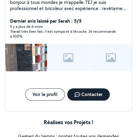
bonjour à tous mondes je m'appelle TEJ je suis
professionnel et bricoleur avec expérience : revêtement
de sol carrelage, parquet sol pvc .menuiseries bois et
plâtre. peinture et décoration. pose salle de bain pose
Dernier avis laissé par Sarah : 5/5
cuisine pose menuiseries je suis disponible pour vos
Il y a plus de 6 mois
Travail très bien fait, il est sympa et à l’écoute. Je recommande
travaux neufs et renovation bien équipé avec matériels
a 100%
pro . cordialement ,TEJ
Voir le profil
Contacter
Réalisez vos Projets !
Gagnez du temps : postez toutes vos demandes