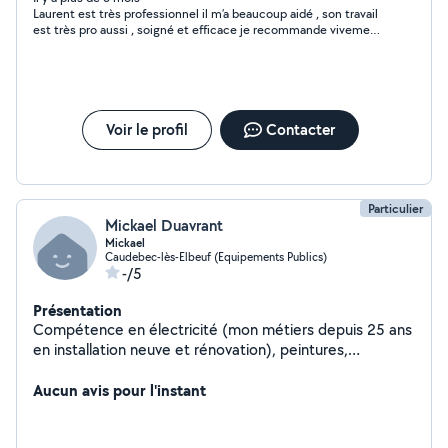
Laurent est très professionnel il m’a beaucoup aidé , son travail
est très pro aussi , soigné et efficace je recommande vivement
et je vous remercie beaucoup . À bientôt
Voir le profil
Contacter
Particulier
Mickael Duavrant
Mickael
Caudebec-lès-Elbeuf (Equipements Publics)
-/5
Présentation
Compétence en électricité (mon métiers depuis 25 ans
en installation neuve et rénovation), peintures,
décoration, entretien espaces verts. Véhiculé si besoin
pour faire des livraisons.
Aucun avis pour l'instant