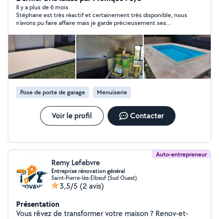
peint, peinture, parquet, revêtement de sols divers
Il y a plus de 6 mois
Stéphane est très réactif et certainement très disponible, nous
,petite maçonnerie ,jardin Je possède également un
n'avons pu faire affaire mais je garde précieusement ses
utilitaire Homme toutes mains, je vous propose mes
coordonnées.
services.
Pose de porte de garage
Menuiserie
Voir le profil
Contacter
Auto-entrepreneur
Remy Lefebvre
Entreprise rénovation général
Saint-Pierre-lès-Elbeuf (Sud Ouest)
3,5/5
(2 avis)
Présentation
Vous rêvez de transformer votre maison ? Renov-et-