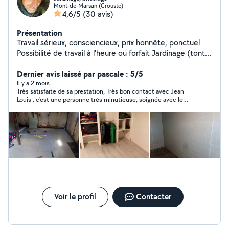
Mont-de-Marsan (Crouste)
4,6/5
(30 avis)
Présentation
Travail sérieux, consciencieux, prix honnête, ponctuel
Possibilité de travail à l'heure ou forfait Jardinage (tonte,
débroussaillage, haies), bricolage et rénovation, autres
N'hésitez pas à me contacter Matériel fourni
Dernier avis laissé par pascale : 5/5
Il y a 2 mois
Très satisfaite de sa prestation, Très bon contact avec Jean
Louis ; c'est une personne très minutieuse, soignée avec le
matériel et efficace ; travaille vite et bien je le recommande.
Voir le profil
Contacter