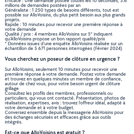
Efficace : Une demande postée toutes les 10 secondes, 3.6
millions de demandes postées par an
Généraliste : 1 250 types de besoins différents, tout est
possible sur AlloVoisins, du plus petit besoin aux plus grands
projets.
Rapide : 10 minutes pour recevoir une première réponse à
votre demande
Qualité / prix : 4 membres AlloVoisins sur 5* indiquent
qu’AlloVoisins propose un bon rapport qualité/prix
* Données issues d’une enquête AlloVoisins réalisée sur un
échantillon de 5 671 personnes interrogées (Février 2024)
Vous cherchez un poseur de clôture en urgence ?
Sur AlloVoisins, seulement 10 minutes pour recevoir une
première réponse à votre demande. Postez votre demande
et trouvez en quelques minutes un membre de confiance,
autour de chez vous, pour votre besoin urgent de clôture
grillage
Consultez les profils des membres, professionnels ou
particuliers, qui vous ont contacté. Présentation, photos de
réalisation, expertises, avis : trouvez l'offreur idéal, adapté à
votre demande et à votre budget.
Conversez ensemble depuis la messagerie AlloVoisins pour
des échanges sécurisés et efficaces grâce aux outils
intégrés.
Est-ce que AlloVoisins est gratuit ?