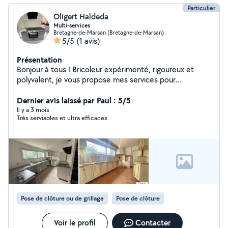
Particulier
Oligert Haldeda
Multi-services
Bretagne-de-Marsan (Bretagne-de-Marsan)
5/5
(1 avis)
Présentation
Bonjour à tous ! Bricoleur expérimenté, rigoureux et
polyvalent, je vous propose mes services pour
l'entretien de vos extérieurs et vos travaux
d'aménagement intérieur. Je dispose de mon propre
Dernier avis laissé par Paul : 5/5
matériel et je m'engage à fournir un travail propre, solide
Il y a 3 mois
Très serviables et ultra efficaces
et soigné. Entretien d'Espaces Verts & Jardinage
J'interviens pour l'entretien complet de votre jardin :
Élagage et taille : Taille de haies toutes hauteurs,
arbustes et travaux d'élagage. Entretien courant : Tonte
de pelouse, débroussaillage et nettoyage de vos allées.
Gros travaux : Réalisation de dalles en béton (pour abris
de jardin, terrasses ou spas) et petite maçonnerie.
Aménagement & Bricolage Intérieur Sols : Pose de
Pose de clôture ou de grillage
Pose de clôture
parquet (flottant, stratifié) avec des finitions
impeccables. Cuisines & Meubles : Montage et
installation complète de vos cuisines équipées et
Voir le profil
Contacter