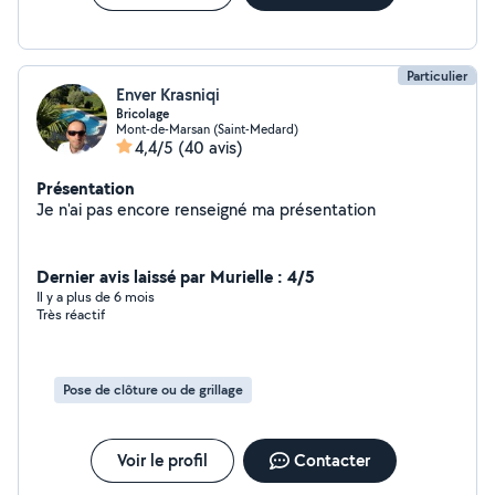
meubles en kit. Petits travaux : Installation de tringles,
étagères et autres besoins en bricolage. N'hésitez pas à
me contacter. À bientôt !
Particulier
Enver Krasniqi
Bricolage
Mont-de-Marsan (Saint-Medard)
4,4/5
(40 avis)
Présentation
Je n'ai pas encore renseigné ma présentation
Dernier avis laissé par Murielle : 4/5
Il y a plus de 6 mois
Très réactif
Pose de clôture ou de grillage
Voir le profil
Contacter