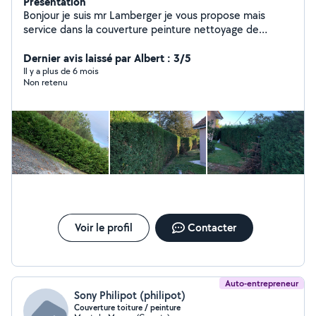
Présentation
Bonjour je suis mr Lamberger je vous propose mais
service dans la couverture peinture nettoyage de
toiture élagage espace vert je suis à votre disposition
24/24
Dernier avis laissé par Albert : 3/5
Il y a plus de 6 mois
Non retenu
Voir le profil
Contacter
Auto-entrepreneur
Sony Philipot (philipot)
Couverture toiture / peinture