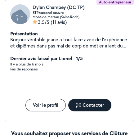
Auto-entrepreneur
Dylan Champey (DC TP)
BTP/second oeuvre
Mont-de-Marsan (Saint-Roch)
3,5/5
(11 avis)
Présentation
Bonjour véritable jeune a tout faire avec de l'expérience
et diplômes dans pas mal de corp de métier allant du
terrassement jusqu'à la finition je reste disponible pour
tout travaux sur devis ou entre particuliers
Dernier avis laissé par Lionel : 1/5
Il y a plus de 6 mois
Pas de reponses
Voir le profil
Contacter
Vous souhaitez proposer vos services de Clôture