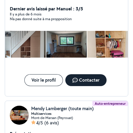
bricolage tout comme l'installation de clôture...
Dernier avis laissé par Manuel : 3/5
Il y a plus de 6 mois
N'a pas donné suite à ma propposition
Voir le profil
Contacter
Auto-entrepreneur
Mendy Lamberger (toute main)
Multiservices
Mont-de-Marsan (Peyrouat)
4/5
(6 avis)