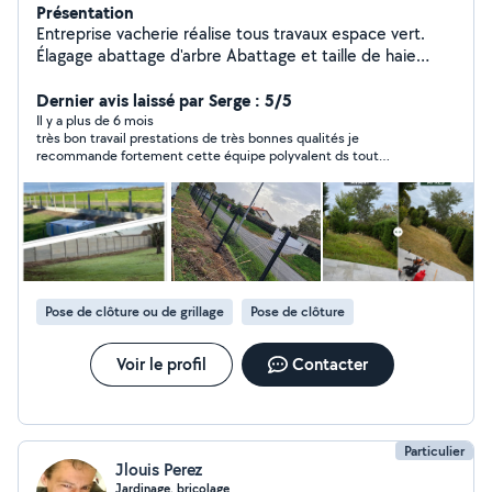
Présentation
Entreprise vacherie réalise tous travaux espace vert.
Élagage abattage d'arbre Abattage et taille de haie
Débroussaillage et tonte de pelouse Évacuation de tout
Dernier avis laissé par Serge : 5/5
déchets Création, clôture et terrasse
Il y a plus de 6 mois
très bon travail prestations de très bonnes qualités je
recommande fortement cette équipe polyvalent ds tout
domaine moi j en suis très content
Pose de clôture ou de grillage
Pose de clôture
Voir le profil
Contacter
Particulier
Jlouis Perez
Jardinage, bricolage