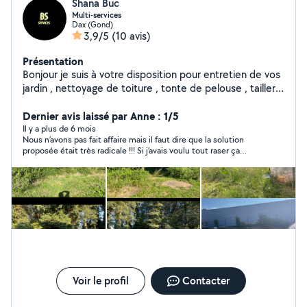
Shana Buc
Multi-services
Dax (Gond)
3,9/5
(10 avis)
Présentation
Bonjour je suis à votre disposition pour entretien de vos
jardin , nettoyage de toiture , tonte de pelouse , tailler
votre haie , évacuation de végétaux, nettoyage de
murette , élagage Peinture, ménage..
Dernier avis laissé par Anne : 1/5
Il y a plus de 6 mois
Nous n’avons pas fait affaire mais il faut dire que la solution
proposée était très radicale !!! Si j’avais voulu tout raser ça
aurait pu marcher mais là je voulais conserver l’arceau avec ses
plantes grimpantes. A une autre fois peut-être
Voir le profil
Contacter