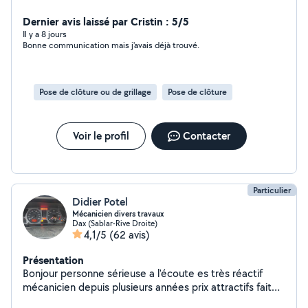
je serai ravi de vous aider et répondre à vos attentes
Dernier avis laissé par Cristin : 5/5
Il y a 8 jours
Bonne communication mais j'avais déjà trouvé.
Pose de clôture ou de grillage
Pose de clôture
Voir le profil
Contacter
Particulier
Didier Potel
Mécanicien divers travaux
Dax (Sablar-Rive Droite)
4,1/5
(62 avis)
Présentation
Bonjour personne sérieuse a l'écoute es très réactif
mécanicien depuis plusieurs années prix attractifs fait
en sorte que chacun trouve son bonheur son temps et