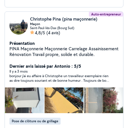
Auto-entrepreneur
Christophe Pina (pina maçonnerie)
Maçon
Saint-Paul-lès-Dax (Bourg Sud)
4,8/5
(4 avis)
Présentation
PINA Maçonnerie Maçonnerie Carrelage Assainissement
Rénovation Travail propre, solide et durable.
Dernier avis laissé par Antonio : 5/5
Il y a 3 mois
bonjour j’ai eu affaire à Christophe un travailleur exemplaire rien
as dire toujours souriant et de bonne humeur . Toujours de bon
conseils rien as dire sur le travail effectuer tout es parfait je
recommande fortement !!!
Pose de clôture ou de grillage