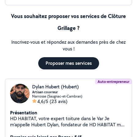
Vous souhaitez proposer vos services de Clôture
Grillage ?
Inscrivez-vous et répondez aux demandes près de chez
vous !
Proposer mes services
Auto-entrepreneur
Dylan Hubert (Hubert)
Artisan couvreur
Narrosse (Saugnac-et-Cambran)
4,6/5
(23 avis)
Présentation
HD HABITAT, votre expert toiture dans le Var Je
m'appelle Hubert Dylan, fondateur de HD HABITAT mes
engagements -entreprise, couverte par garantie
décennale - Artisan, agrée couvreur, charpentier,