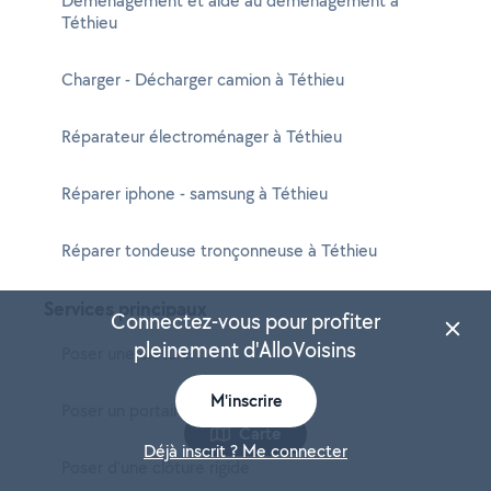
Déménagement et aide au déménagement à
Téthieu
Charger - Décharger camion à Téthieu
Réparateur électroménager à Téthieu
Réparer iphone - samsung à Téthieu
Réparer tondeuse tronçonneuse à Téthieu
Services principaux
Connectez-vous pour profiter
pleinement d'AlloVoisins
Poser une clôture
M'inscrire
Poser un portail
Carte
Déjà inscrit ? Me connecter
Poser d'une clôture rigide