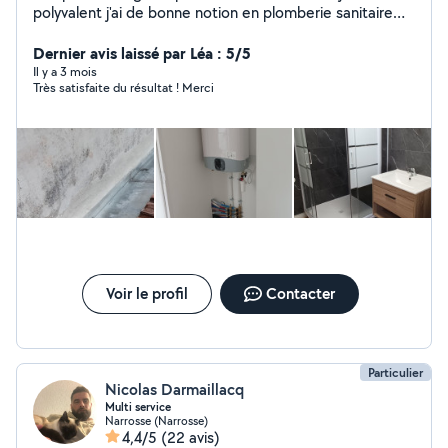
polyvalent j'ai de bonne notion en plomberie sanitaire
aussi et en placo je possède l'outillage nécessaire a mes
chantier
Dernier avis laissé par Léa : 5/5
Il y a 3 mois
Très satisfaite du résultat ! Merci
Voir le profil
Contacter
Particulier
Nicolas Darmaillacq
Multi service
Narrosse (Narrosse)
4,4/5
(22 avis)