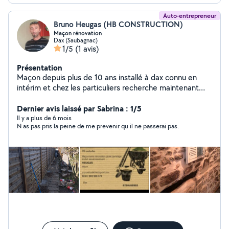
Auto-entrepreneur
Bruno Heugas (HB CONSTRUCTION)
Maçon rénovation
Dax (Saubagnac)
1/5
(1 avis)
Présentation
Maçon depuis plus de 10 ans installé à dax connu en
intérim et chez les particuliers recherche maintenant
travaux simples garages ect car auto entrepreneur à
mon compte me contacter pour plus de
Dernier avis laissé par Sabrina : 1/5
renseignements
Il y a plus de 6 mois
N as pas pris la peine de me prevenir qu il ne passerai pas.