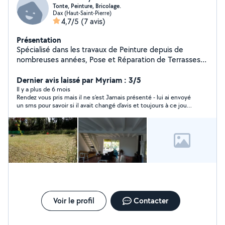
Tonte, Peinture, Bricolage.
Dax (Haut-Saint-Pierre)
4,7/5
(7 avis)
Présentation
Spécialisé dans les travaux de Peinture depuis de
nombreuses années, Pose et Réparation de Terrasses
bois, Pool house et Pergolas, Création et entretien de
jardins et rocailles. Spécialiste de la tonte herbes hautes
Dernier avis laissé par Myriam : 3/5
et entretien jardins.
Il y a plus de 6 mois
Rendez vous pris mais il ne s’est Jamais présenté - lui ai envoyé
un sms pour savoir si il avait changé d’avis et toujours à ce jour
... je reste sans réponse ?????
Voir le profil
Contacter