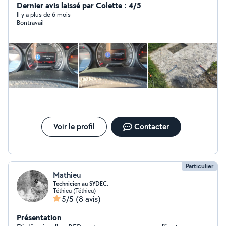
son argent
Dernier avis laissé par Colette : 4/5
Il y a plus de 6 mois
Bontravail
Voir le profil
Contacter
Particulier
Mathieu
Technicien au SYDEC.
Téthieu (Téthieu)
5/5
(8 avis)
Présentation