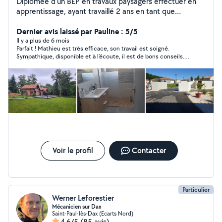
Diplômée d'un BEP en travaux paysagers effectuer en
apprentissage, ayant travaillé 2 ans en tant que
bûcheron et 6 ans en travaux publics et maçonnerie je
me rend disponible pour vous et pour vos travaux..
Dernier avis laissé par Pauline : 5/5
Merci et bonne journée à vous.
Il y a plus de 6 mois
Parfait ! Mathieu est très efficace, son travail est soigné.
Sympathique, disponible et à l’écoute, il est de bons conseils.
Je vous recommande son savoir faire. Merci encore.
Voir le profil
Contacter
Particulier
Werner Leforestier
Mécanicien sur Dax
Saint-Paul-lès-Dax (Ecarts Nord)
4,6/5
(85 avis)