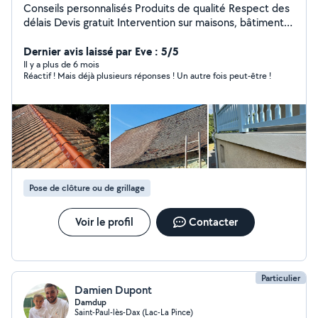
Conseils personnalisés Produits de qualité Respect des
délais Devis gratuit Intervention sur maisons, bâtiments
et locaux professionnels et particuliers Parce qu'un
entretien régulier est la meilleure garantie pour
Dernier avis laissé par Eve : 5/5
préserver la valeur de votre bien, je vous accompagne
Il y a plus de 6 mois
Réactif ! Mais déjà plusieurs réponses ! Un autre fois peut-être !
dans tous vos projets de peinture, de nettoyage et de
traitement de toiture avec sérieux, réactivité et
professionnalisme.
Pose de clôture ou de grillage
Voir le profil
Contacter
Particulier
Damien Dupont
Damdup
Saint-Paul-lès-Dax (Lac-La Pince)