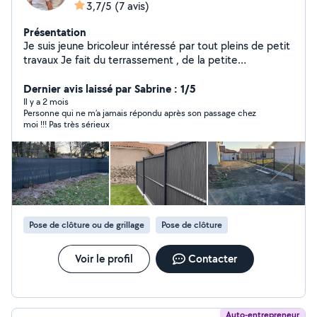
3,7/5
(7 avis)
Présentation
Je suis jeune bricoleur intéressé par tout pleins de petit
travaux Je fait du terrassement , de la petite
maçonnerie , de la clôture , quelque petit travaux de
rénovations et de la manutention. Conducteur d'engins
Dernier avis laissé par Sabrine : 1/5
sur pelle mini pelle chargeur tracteur camion tp. Je
Il y a 2 mois
Personne qui ne m’a jamais répondu après son passage chez
propose mes services en petit travaux de coupe
moi !!! Pas très sérieux
d'arbres ou délavages et également la vente de bois à
brûler . Dispo sur St-Paul-les-dax, dax et ces alentours
Pose de clôture ou de grillage
Pose de clôture
Voir le profil
Contacter
Auto-entrepreneur